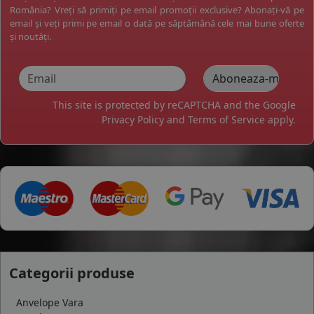
România? Vreți să primiți pe email promoții exclusive? Abonați-vă pe
email și veți primi pe email o dată pe săptămână cele mai bune oferte
și noutăți.
This site is protected by reCAPTCHA and the Google
Privacy Policy
and
Terms of Service
apply.
Categorii produse
Anvelope Vara