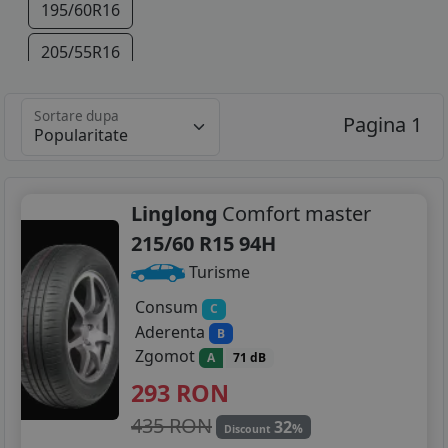
195/60R16
205/55R16
215/55R16
Sortare dupa
Pagina 1
215/60R16
225/45R17
Linglong
Comfort master
225/50R17
215/60 R15 94H
235/55R17
Turisme
235/45R18
Consum
C
Aderenta
B
235/50R18
Zgomot
A
71 dB
293
RON
245/45R19
435 RON
32
%
Discount