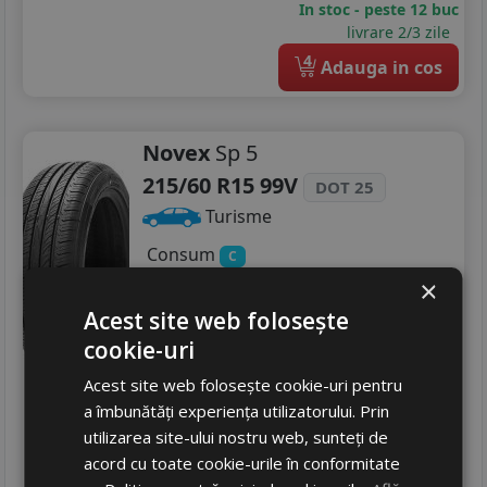
In stoc - peste 12 buc
livrare 2/3 zile
4
Adauga in cos
Novex
Sp 5
215/60 R15 99V
DOT 25
Turisme
Consum
C
Aderenta
B
×
Zgomot
A
70 dB
Acest site web folosește
322
RON
cookie-uri
469 RON
31
Acest site web folosește cookie-uri pentru
%
Discount
a îmbunătăți experiența utilizatorului. Prin
In stoc - peste 12 buc
utilizarea site-ului nostru web, sunteți de
livrare 5/7 zile
acord cu toate cookie-urile în conformitate
4
Adauga in cos