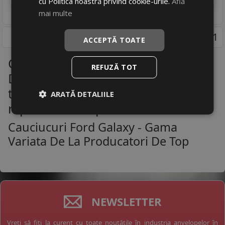
cu Politica noastră privind cookie-urile.
Află
mai multe
Pagina 1
ACCEPTĂ TOATE
Cauciucuri Ford Galaxy -
REFUZĂ TOT
Descopera anvelopele pentru
toate marcile de masini la un
ARATĂ DETALIILE
raport calitate-pret corect
Cauciucuri Ford Galaxy - Gama
Variata De La Producatori De Top
NEWSLETTER
Vreți să fiți la curent cu toate noutățile în industria anvelopelor în