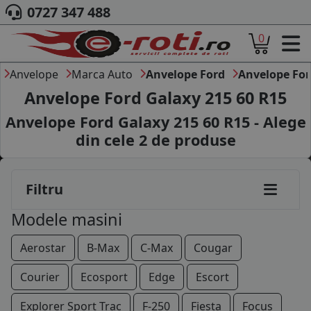
0727 347 488
0
ACASA
DESPRE NOI
Anvelope
Marca Auto
Anvelope Ford
Anvelope For
ANVELOPE
Anvelope Ford Galaxy 215 60 R15
AUTO
Anvelope Ford Galaxy 215 60 R15 - Alege
CAMION
din cele
2
de produse
MOTO
AGROINDUSTRIALE
CAUTARE DUPA
Filtru
DIMENSIUNI
PRODUCATORI ANVELOPE
Modele masini
MARCA AUTO
BLOG
Aerostar
B-Max
C-Max
Cougar
B2B - COLABORARE COMPANII
Courier
Ecosport
Edge
Escort
CONT
Explorer Sport Trac
F-250
Fiesta
Focus
CONTACT