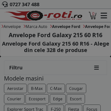
0727 347 488
0
ACASA
DESPRE NOI
Anvelope
Marca Auto
Anvelope Ford
Anvelope For
ANVELOPE
Anvelope Ford Galaxy 215 60 R16
AUTO
Anvelope Ford Galaxy 215 60 R16 - Alege
CAMION
din cele
328
de produse
MOTO
AGROINDUSTRIALE
CAUTARE DUPA
Filtru
DIMENSIUNI
PRODUCATORI ANVELOPE
Modele masini
MARCA AUTO
BLOG
Aerostar
B-Max
C-Max
Cougar
B2B - COLABORARE COMPANII
Courier
Ecosport
Edge
Escort
CONT
Explorer Sport Trac
F-250
Fiesta
Focus
CONTACT