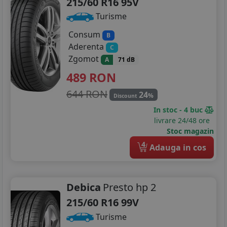
215/60 R16 95V
Turisme
Consum
B
Aderenta
C
Zgomot
A
71 dB
489
RON
644 RON
24
%
Discount
In stoc - 4 buc
livrare 24/48 ore
Stoc magazin
4
Adauga in cos
Debica
Presto hp 2
215/60 R16 99V
Turisme