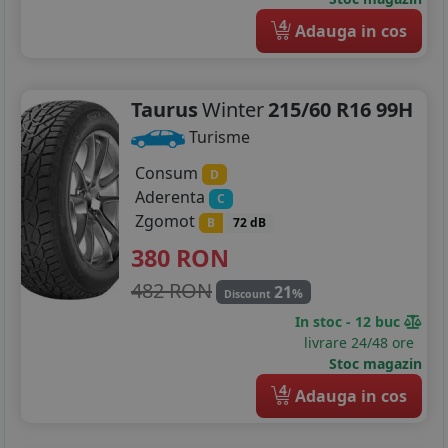
4
Adauga in cos
Taurus
Winter
215/60 R16 99H
Turisme
Consum
D
Aderenta
C
Zgomot
B
72 dB
380
RON
482 RON
21
%
Discount
In stoc - 12 buc
livrare 24/48 ore
Stoc magazin
4
Adauga in cos