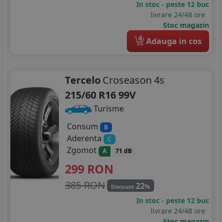
In stoc - peste 12 buc
livrare 24/48 ore
Stoc magazin
4
Adauga in cos
Tercelo
Croseason 4s
215/60 R16 99V
Turisme
Consum
B
Aderenta
C
Zgomot
A
71 dB
299
RON
385 RON
22
%
Discount
In stoc - peste 12 buc
livrare 24/48 ore
Stoc magazin