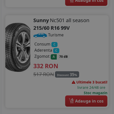
Adauga in cos
Sunny
Nc501 all season
215/60 R16 99V
Turisme
Consum
C
Aderenta
C
Zgomot
A
70 dB
332
RON
517 RON
35
%
Discount
Ultimele 3 bucati!
livrare 24/48 ore
Stoc magazin
4
Adauga in cos