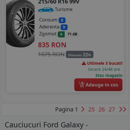
215/60 R16 99V
Turisme
Consum
B
Aderenta
B
Zgomot
A
71 dB
835
RON
1075 RON
22
%
Discount
Ultimele 3 bucati!
livrare 24/48 ore
Stoc magazin
4
Adauga in cos
Pagina 1
25
26
27
Cauciucuri Ford Galaxy -