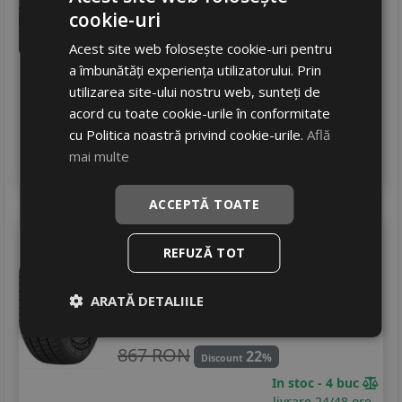
Zgomot
B
72 dB
cookie-uri
531
RON
Acest site web folosește cookie-uri pentru
684 RON
a îmbunătăți experiența utilizatorului. Prin
22
%
Discount
utilizarea site-ului nostru web, sunteți de
In stoc - 4 buc
acord cu toate cookie-urile în conformitate
livrare 24/48 ore
cu Politica noastră privind cookie-urile.
Află
Stoc magazin
mai multe
4
Adauga in cos
ACCEPTĂ TOATE
Dunlop
Econodrive as
REFUZĂ TOT
215/60 R16C 103T
Autoutilitare
ARATĂ DETALIILE
673
RON
867 RON
22
%
Discount
In stoc - 4 buc
livrare 24/48 ore