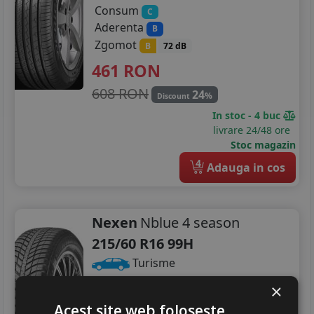
Consum
C
Aderenta
B
Zgomot
B
72 dB
461
RON
608 RON
24
%
Discount
In stoc - 4 buc
livrare 24/48 ore
Stoc magazin
4
Adauga in cos
Nexen
Nblue 4 season
215/60 R16 99H
Turisme
×
Consum
D
Aderenta
C
Acest site web folosește