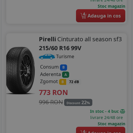
Stoc magazin
4
Adauga in cos
Pirelli
Cinturato all season sf3
215/60 R16 99V
Turisme
Consum
B
Aderenta
A
Zgomot
B
72 dB
773
RON
996 RON
22
%
Discount
In stoc - 4 buc
livrare 24/48 ore
Stoc magazin
4