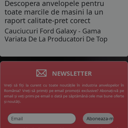
Descopera anvelopele pentru
toate marcile de masini la un
raport calitate-pret corect
Cauciucuri Ford Galaxy - Gama
Variata De La Producatori De Top
NEWSLETTER
Vreți să fiți la curent cu toate noutățile în industria anvelopelor în
România? Vreți să primiți pe email promoții exclusive? Abonați-vă pe
email și veți primi pe email o dată pe săptămână cele mai bune oferte
și noutăți.