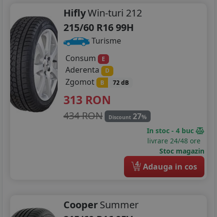
Hifly
Win-turi 212
215/60 R16 99H
Turisme
Consum
E
Aderenta
D
Zgomot
B
72 dB
313
RON
434 RON
27
%
Discount
In stoc - 4 buc
livrare 24/48 ore
Stoc magazin
4
Adauga in cos
Cooper
Summer