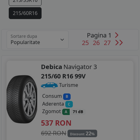
215/55R16
215/60R16
225/45R17
Pagina 1
Sortare dupa
225/50R17
25
26
27
235/55R17
235/45R18
Debica
Navigator 3
215/60 R16 99V
235/50R18
Turisme
245/45R19
Consum
B
Aderenta
C
Zgomot
A
71 dB
537
RON
692 RON
22
%
Discount