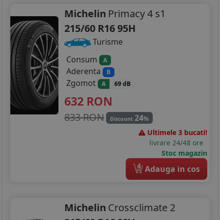
Michelin
Primacy 4 s1
215/60 R16 95H
Turisme
Consum
A
Aderenta
B
Zgomot
A
69 dB
632
RON
833 RON
24
%
Discount
Ultimele 3 bucati!
livrare 24/48 ore
Stoc magazin
4
Adauga in cos
Michelin
Crossclimate 2