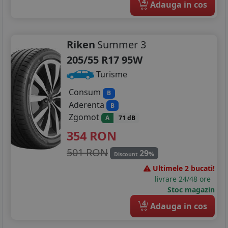
4
Adauga in cos
Riken
Summer 3
205/55 R17 95W
Turisme
Consum
B
Aderenta
B
Zgomot
A
71 dB
354
RON
501 RON
29
%
Discount
Ultimele 2 bucati!
livrare 24/48 ore
Stoc magazin
4
Adauga in cos