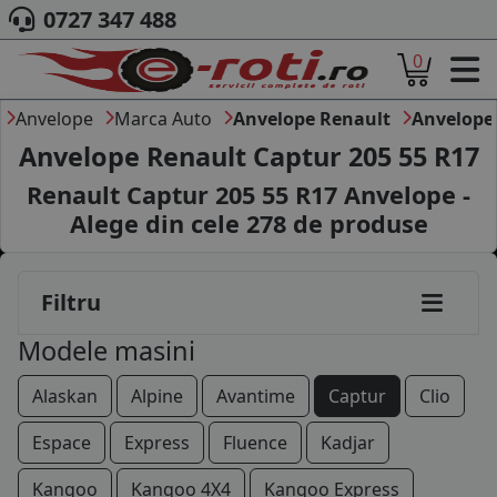
0727 347 488
0
ACASA
DESPRE NOI
Anvelope
Marca Auto
Anvelope Renault
Anvelope
ANVELOPE
Anvelope Renault Captur 205 55 R17
AUTO
Renault Captur 205 55 R17 Anvelope -
CAMION
Alege din cele
278
de produse
MOTO
AGROINDUSTRIALE
CAUTARE DUPA
Filtru
DIMENSIUNI
PRODUCATORI ANVELOPE
Modele masini
MARCA AUTO
BLOG
Alaskan
Alpine
Avantime
Captur
Clio
B2B - COLABORARE COMPANII
Espace
Express
Fluence
Kadjar
CONT
Kangoo
Kangoo 4X4
Kangoo Express
CONTACT