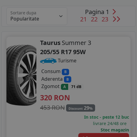
Pagina 1
Sortare dupa
21
22
23
Taurus
Summer 3
205/55 R17 95W
Turisme
Consum
B
Aderenta
B
Zgomot
A
71 dB
320
RON
453 RON
29
%
Discount
In stoc - peste 12 buc
livrare 24/48 ore
Stoc magazin