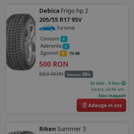
Debica
Frigo hp 2
205/55 R17 95V
Turisme
Consum
C
Aderenta
C
Zgomot
B
72 dB
500
RON
683 RON
26
%
Discount
In stoc - 8 buc
livrare 24/48 ore
Stoc magazin
4
Adauga in cos
Riken
Summer 3