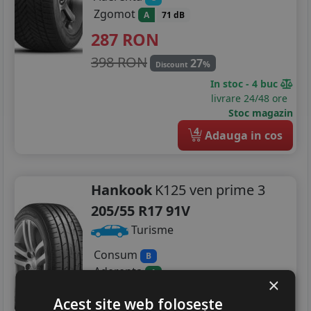
Zgomot
A
71 dB
287
RON
398 RON
27
%
Discount
In stoc - 4 buc
livrare 24/48 ore
Stoc magazin
4
Adauga in cos
Hankook
K125 ven prime 3
205/55 R17 91V
Turisme
Consum
B
Aderenta
A
×
Zgomot
A
70 dB
Acest site web folosește