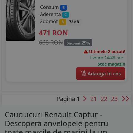
Consum
B
Aderenta
C
Zgomot
B
72 dB
471
RON
668 RON
29
%
Discount
Ultimele 2 bucati!
livrare 24/48 ore
Stoc magazin
4
Adauga in cos
Pagina 1
21
22
23
Cauciucuri Renault Captur -
Descopera anvelopele pentru
toate marcile de masini la un