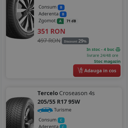
Consum
B
Aderenta
B
Zgomot
A
71 dB
351
RON
497 RON
29
%
Discount
In stoc - 4 buc
livrare 24/48 ore
Stoc magazin
4
Adauga in cos
Tercelo
Croseason 4s
205/55 R17 95W
Turisme
Consum
C
Aderenta
C