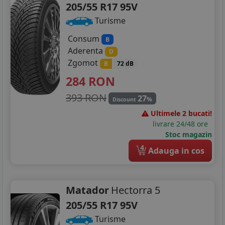
205/55 R17 95V
Turisme
Consum
B
Aderenta
D
Zgomot
B
72 dB
284
RON
393 RON
27
%
Discount
Ultimele 2 bucati!
livrare 24/48 ore
Stoc magazin
4
Adauga in cos
Matador
Hectorra 5
205/55 R17 95V
Turisme