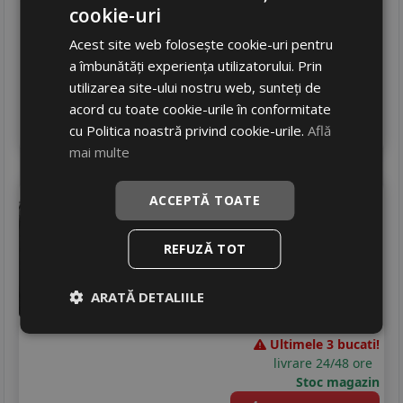
481
RON
cookie-uri
682 RON
29
%
Discount
Acest site web folosește cookie-uri pentru
In stoc - 4 buc
a îmbunătăți experiența utilizatorului. Prin
livrare 24/48 ore
utilizarea site-ului nostru web, sunteți de
Stoc magazin
acord cu toate cookie-urile în conformitate
4
Adauga in cos
cu Politica noastră privind cookie-urile.
Află
mai multe
Sebring
Summer 3
ACCEPTĂ TOATE
205/55 R17 95V
REFUZĂ TOT
Turisme
343
RON
ARATĂ DETALIILE
486 RON
29
%
Discount
Ultimele 3 bucati!
livrare 24/48 ore
Stoc magazin