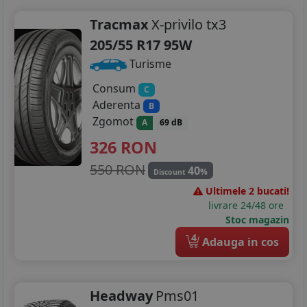
Tracmax
X-privilo tx3
205/55 R17 95W
Turisme
Consum
C
Aderenta
B
Zgomot
A
69 dB
326
RON
550 RON
40
%
Discount
Ultimele 2 bucati!
livrare 24/48 ore
Stoc magazin
4
Adauga in cos
Headway
Pms01