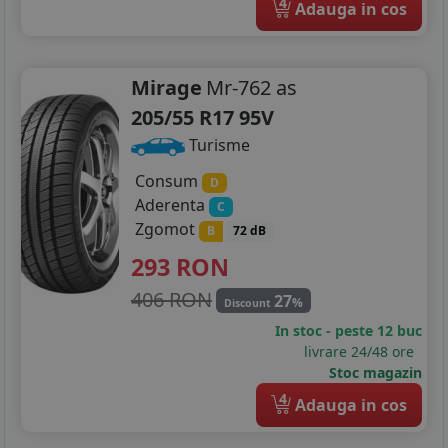
4
Adauga in cos
Mirage
Mr-762 as
205/55 R17 95V
Turisme
Consum
D
Aderenta
C
Zgomot
B
72 dB
293
RON
406 RON
27
%
Discount
In stoc - peste 12 buc
livrare 24/48 ore
Stoc magazin
4
Adauga in cos