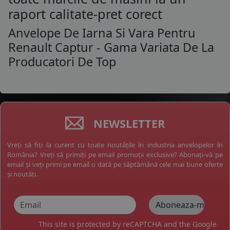
raport calitate-pret corect
Anvelope De Iarna Si Vara Pentru
Renault Captur - Gama Variata De La
Producatori De Top
NEWSLETTER
Vreți să fiți la curent cu toate noutățile în industria anvelopelor în
România? Vreți să primiți pe email promoții exclusive? Abonați-vă pe
email și veți primi pe email o dată pe săptămână cele mai bune oferte
și noutăți.
This site is protected by reCAPTCHA and the Google