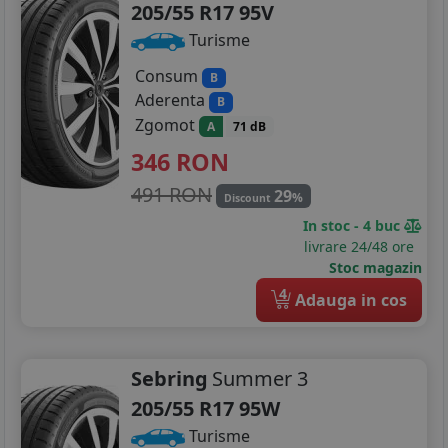
205/55 R17 95V
Turisme
Consum
B
Aderenta
B
Zgomot
A
71 dB
346
RON
491 RON
29
%
Discount
In stoc - 4 buc
livrare 24/48 ore
Stoc magazin
4
Adauga in cos
Sebring
Summer 3
205/55 R17 95W
Turisme