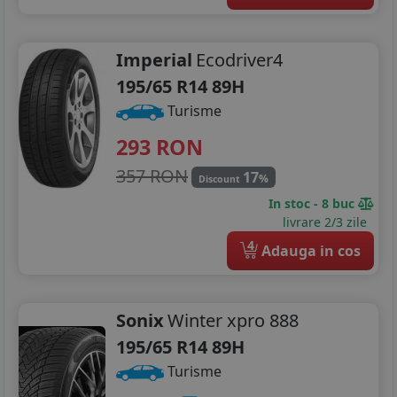
Imperial
Ecodriver4
195/65 R14 89H
Turisme
293
RON
357 RON
17
%
Discount
In stoc - 8 buc
livrare 2/3 zile
4
Adauga in cos
Sonix
Winter xpro 888
195/65 R14 89H
Turisme