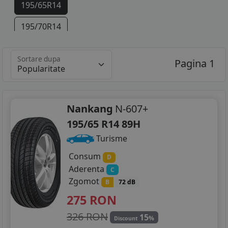
195/65R14
195/70R14
195/60R15
Sortare dupa
Pagina 1
195/65R15
205/60R15
Nankang
N-607+
195/60R16
195/65 R14 89H
205/55R16
Turisme
205/60R16
Consum
D
Aderenta
C
215/55R16
Zgomot
B
72 dB
275
RON
215/60R16
326 RON
15
215/50R17
%
Discount