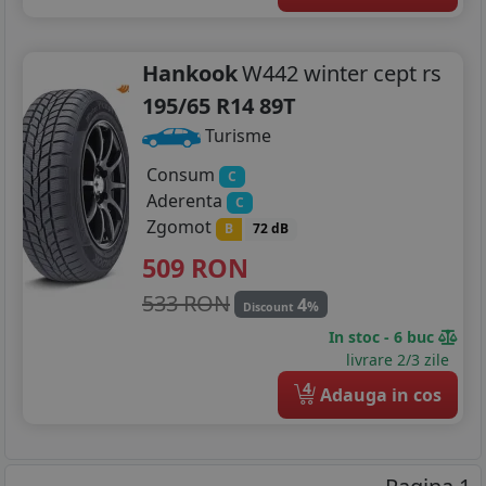
Hankook
W442 winter cept rs
195/65 R14 89T
Turisme
Consum
C
Aderenta
C
Zgomot
B
72 dB
509
RON
533 RON
4
%
Discount
In stoc - 6 buc
livrare 2/3 zile
4
Adauga in cos