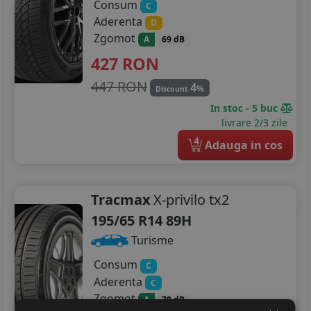
Consum
C
Aderenta
D
Zgomot
A
69 dB
427
RON
447 RON
4
%
Discount
In stoc - 5 buc
livrare 2/3 zile
4
Adauga in cos
Tracmax
X-privilo tx2
195/65 R14 89H
Turisme
Consum
C
Aderenta
C
Zgomot
A
70 dB