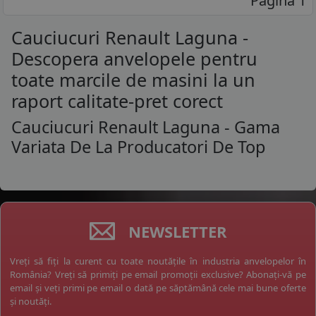
Pagina 1
Cauciucuri Renault Laguna -
Descopera anvelopele pentru
toate marcile de masini la un
raport calitate-pret corect
Cauciucuri Renault Laguna - Gama
Variata De La Producatori De Top
NEWSLETTER
Vreți să fiți la curent cu toate noutățile în industria anvelopelor în
România? Vreți să primiți pe email promoții exclusive? Abonați-vă pe
email și veți primi pe email o dată pe săptămână cele mai bune oferte
și noutăți.