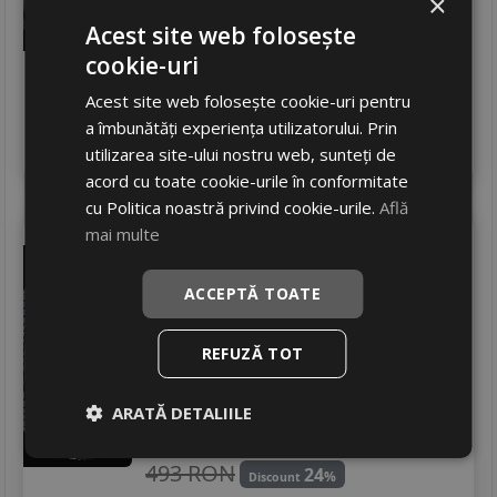
×
392
RON
Acest site web folosește
537 RON
27
cookie-uri
%
Discount
Ultimele 2 bucati!
Acest site web folosește cookie-uri pentru
livrare 2/3 zile
a îmbunătăți experiența utilizatorului. Prin
4
Adauga in cos
utilizarea site-ului nostru web, sunteți de
acord cu toate cookie-urile în conformitate
cu Politica noastră privind cookie-urile.
Află
mai multe
Tracmax
X-privilo s130
195/65 R14 89T
ACCEPTĂ TOATE
Turisme
Consum
D
REFUZĂ TOT
Aderenta
B
Zgomot
A
70 dB
ARATĂ DETALIILE
374
RON
493 RON
24
%
Discount