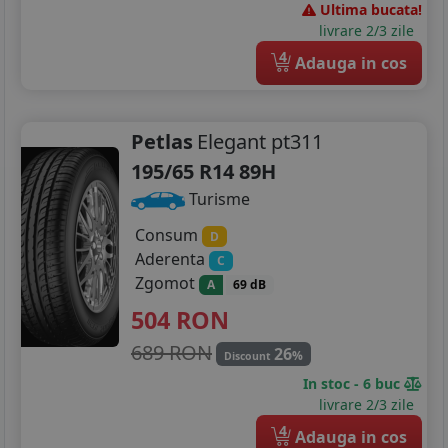
Ultima bucata!
livrare 2/3 zile
4
Adauga in cos
Petlas
Elegant pt311
195/65 R14 89H
Turisme
Consum
D
Aderenta
C
Zgomot
A
69 dB
504
RON
689 RON
26
%
Discount
In stoc - 6 buc
livrare 2/3 zile
4
Adauga in cos