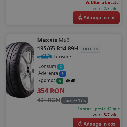
Ultima bucata!
215/55R17
livrare 2/3 zile
4
Adauga in cos
225/45R17
225/45R18
Maxxis
Me3
195/65 R14 89H
DOT 25
Turisme
Consum
C
Aderenta
B
Zgomot
A
69 dB
354
RON
431 RON
17
%
Discount
In stoc - peste 12 buc
livrare 5/7 zile
4
Adauga in cos