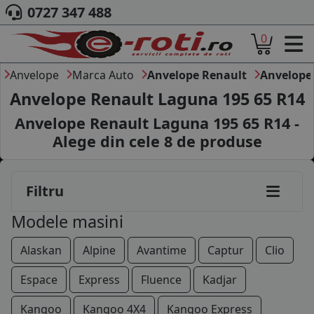
0727 347 488
0
ACASA
DESPRE NOI
Anvelope
Marca Auto
Anvelope Renault
Anvelope
ANVELOPE
Anvelope Renault Laguna 195 65 R14
AUTO
Anvelope Renault Laguna 195 65 R14 -
CAMION
Alege din cele
8
de produse
MOTO
AGROINDUSTRIALE
CAUTARE DUPA
Filtru
DIMENSIUNI
PRODUCATORI ANVELOPE
Modele masini
MARCA AUTO
BLOG
Alaskan
Alpine
Avantime
Captur
Clio
B2B - COLABORARE COMPANII
Espace
Express
Fluence
Kadjar
CONT
Kangoo
Kangoo 4X4
Kangoo Express
CONTACT