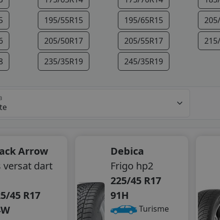
5
195/55R15
195/65R15
205
6
205/50R17
205/55R17
215
8
235/35R19
245/35R19
a
lack Arrow
Debica
 versat dart
Frigo hp2
225/45 R17
5/45 R17
91H
4W
Turisme