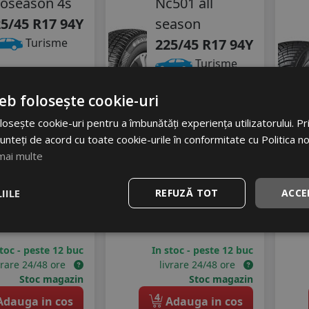
oseason 4s
Nc501 all
5/45 R17 94Y
season
225/45 R17 94Y
Turisme
Turisme
92
RON
Consum
C
05 RON
eb folosește cookie-uri
Aderenta
C
27
%
scount
Zgomot
osește cookie-uri pentru a îmbunătăți experiența utilizatorului. Prin
unteți de acord cu toate cookie-urile în conformitate cu Politica n
A
70 dB
mai multe
311
RON
515 RON
IILE
REFUZĂ TOT
ACCE
39
%
Discount
stoc - peste 12 buc
In stoc - peste 12 buc
vrare 24/48 ore
livrare 24/48 ore
Stoc magazin
Stoc magazin
4
dauga in cos
Adauga in cos