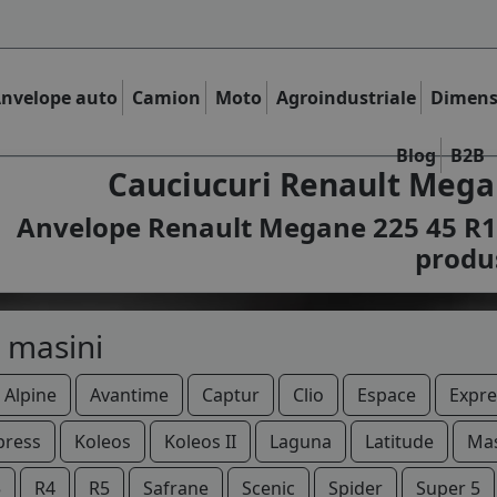
nvelope auto
Camion
Moto
Agroindustriale
Dimens
Blog
B2B
Cauciucuri Renault Megane
Anvelope Renault Megane 225 45 R17 1
produ
 masini
Alpine
Avantime
Captur
Clio
Espace
Expre
press
Koleos
Koleos II
Laguna
Latitude
Mas
5
R4
R5
Safrane
Scenic
Spider
Super 5