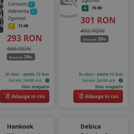
Zgomot
Consum
C
A
70 dB
Aderenta
C
301
RON
Zgomot
B
72 dB
492 RON
293
RON
38
%
Discount
486 RON
39
%
Discount
In stoc - peste 12 buc
In stoc - peste 12 buc
livrare 24/48 ore
livrare 24/48 ore
Stoc magazin
Stoc magazin
4
4
Adauga in cos
Adauga in cos
Hankook
Debica