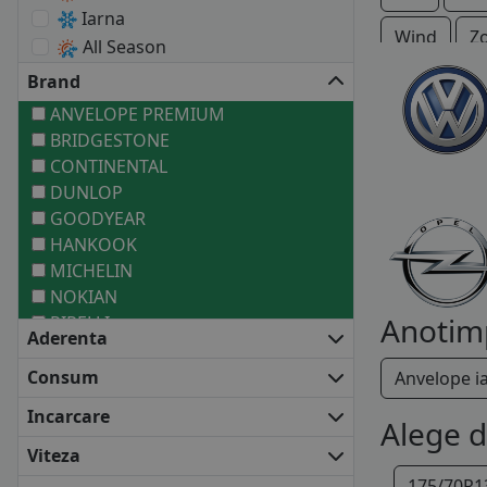
Iarna
Wind
Z
All Season
Brand
ANVELOPE PREMIUM
BRIDGESTONE
CONTINENTAL
DUNLOP
GOODYEAR
HANKOOK
MICHELIN
NOKIAN
Anotim
PIRELLI
Aderenta
ANVELOPE MEDII
BARUM
Consum
Anvelope i
COOPER
Incarcare
Alege 
DEBICA
FALKEN
Viteza
FIRESTONE
175/70R1