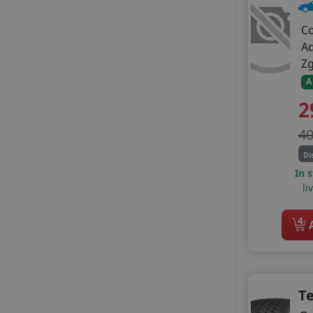
DELINTE
DOUBLE COIN
C
FIREMAX
A
FORTUNE
Z
GITI
A
GOLDLINE
GRENLANDER
2
GT RADIAL
4
HIFLY
LANDSAIL
Di
LANDSAIL SENTURY
In 
LASSA
li
LAUFENN
LEAO
4
A
LINGLONG
MASSIMO
MASTERSTEEL
MAXXIS
Te
MAZZINI