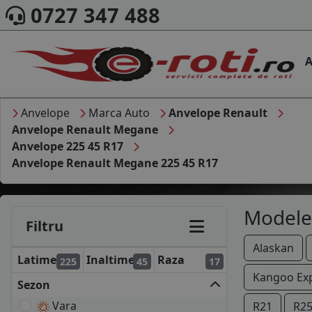
0727 347 488
A
Anvelope
Marca Auto
Anvelope Renault
Anvelope Renault Megane
Anvelope 225 45 R17
Anvelope Renault Megane 225 45 R17
Modele
Filtru
Alaskan
Latime
Inaltime
Raza
225
45
17
Kangoo Ex
Sezon
Vara
R21
R2