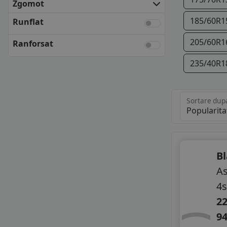
Zgomot
FULDA
KLEBER
185/60R1
Runflat
KUMHO
205/60R1
Ranforsat
MATADOR
NEXEN
235/40R1
SAVA
SEMPERIT
TOYO
Sortare dup
UNIROYAL
VREDESTEIN
YOKOHAMA
ANVELOPE BUGET
APLUS
B
APTANY
As
AUSTONE
4s
BLACK ARROW
22
CEAT
CHENGSHAN
9