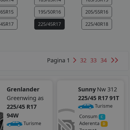
/65R15
195/50R16
205/55R16
/45R17
225/45R17
225/40R18
Pagina 1
32
33
34
Grenlander
Sunny
Nw 312
Greenwing as
225/45 R17 91T
225/45 R17
Turisme
94W
Consum
C
Aderenta
Turisme
D