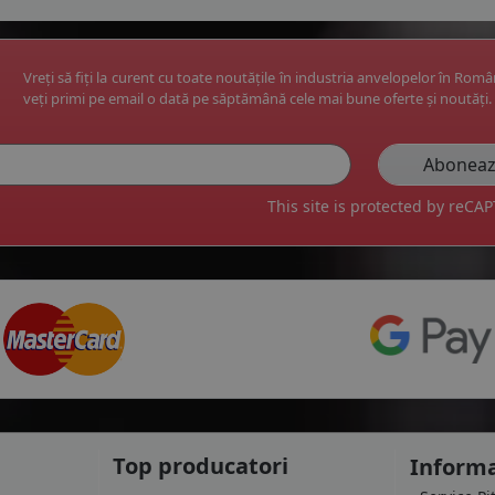
Vreți să fiți la curent cu toate noutățile în industria anvelopelor în Rom
veți primi pe email o dată pe săptămână cele mai bune oferte și noutăți.
This site is protected by reC
Top producatori
Informa