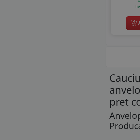
li
4
A
Cauciu
anvelo
pret c
Anvelop
Produca