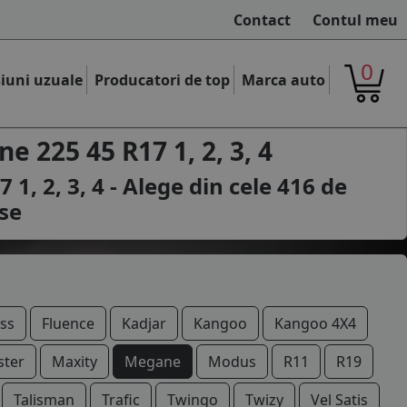
Contact
Contul meu
0
iuni uzuale
Producatori de top
Marca auto
 225 45 R17 1, 2, 3, 4
, 2, 3, 4 - Alege din cele
416
de
se
ss
Fluence
Kadjar
Kangoo
Kangoo 4X4
ter
Maxity
Megane
Modus
R11
R19
Talisman
Trafic
Twingo
Twizy
Vel Satis