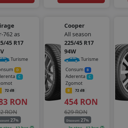
irage
Cooper
-762 as
All season
5/45 R17
225/45 R17
4V
94W
Turisme
Turisme
onsum
Consum
D
B
derenta
Aderenta
C
C
gomot
Zgomot
72 dB
B
72 dB
83
RON
454
RON
92 RON
629 RON
27
27
%
%
scount
Discount
In stoc - 12 buc
In stoc - 12 buc