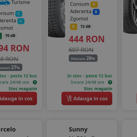
Turisme
Consum
D
Aderenta
B
onsum
C
Zgomot
derenta
C
B
72 dB
gomot
444
RON
70 dB
94
RON
607 RON
08 RON
26
%
Discount
27
%
scount
stoc - peste 12 buc
In stoc - peste 12 buc
vrare 24/48 ore
livrare 24/48 ore
Stoc magazin
Stoc magazin
4
dauga in cos
Adauga in cos
rcelo
Sunny