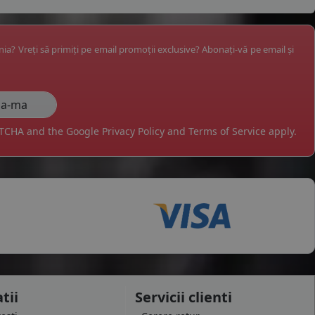
ânia? Vreți să primiți pe email promoții exclusive? Abonați-vă pe email și
APTCHA and the Google
Privacy Policy
and
Terms of Service
apply.
tii
Servicii clienti