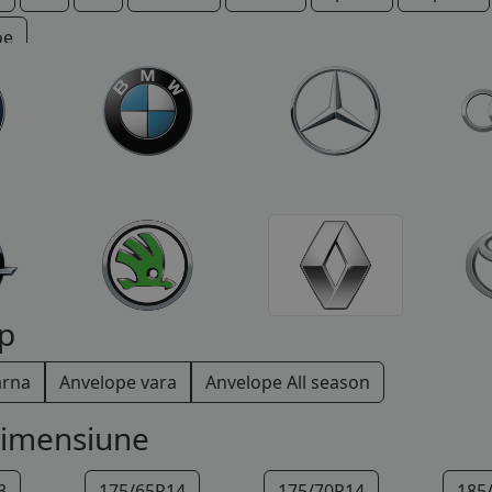
oe
p
arna
Anvelope vara
Anvelope All season
dimensiune
3
175/65R14
175/70R14
185