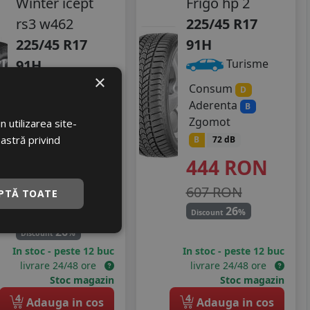
Winter icept
Frigo hp 2
rs3 w462
225/45 R17
225/45 R17
91H
91H
Turisme
×
Turisme
Consum
D
Aderenta
B
Consum
D
Zgomot
 utilizarea site-
Aderenta
B
oastră privind
B
72 dB
Zgomot
444
RON
B
72 dB
551
RON
607 RON
PTĂ TOATE
753 RON
26
%
Discount
26
%
Discount
In stoc - peste 12 buc
In stoc - peste 12 buc
livrare 24/48 ore
livrare 24/48 ore
Stoc magazin
Stoc magazin
4
4
Adauga in cos
Adauga in cos