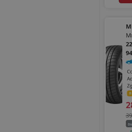
SUNNY
TAURUS
TERCELO
M
TIGAR
TRANSMATE
Mr
TRISTAR
22
TYFOON
9
VIKING
WANLI
WESTLAKE
C
WINDFORCE
A
ZEETEX
Z
B
2
3
Di