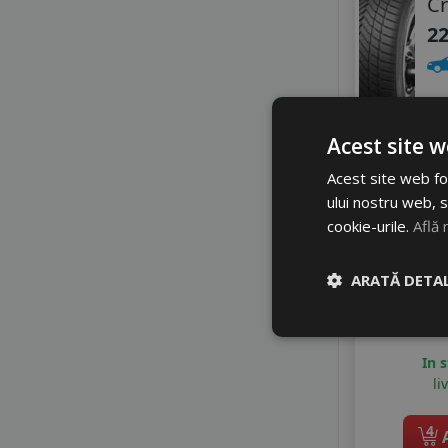
Cr
MILESTONE
22
MILEVER
MIRAGE
NANKANG
2
NORDEXX
NOVEX
4
Acest site w
OPTIMO
Di
PETLAS
Acest site web fol
PRINX
ului nostru web, s
RADAR
cookie-urile.
Află 
RIKEN
ROADHOG
ARATĂ DETAL
ROADX
ROYAL BLACK
SAILUN
In 
SEBRING
li
SONIX
STARMAXX
4
A
SUMITOMO