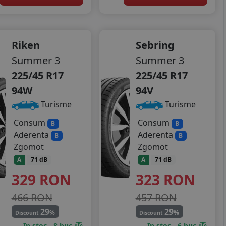
Riken
Sebring
Summer 3
Summer 3
225/45 R17
225/45 R17
94W
94V
Turisme
Turisme
Consum
Consum
B
B
Aderenta
Aderenta
B
B
Zgomot
Zgomot
A
71 dB
A
71 dB
329
RON
323
RON
466 RON
457 RON
29
29
%
%
Discount
Discount
In stoc - 8 buc
In stoc - 6 buc