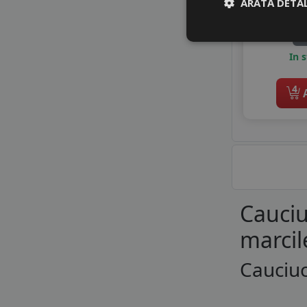
ARATĂ DETAL
3
Di
In 
4
A
Cauciu
marcil
Cauciuc