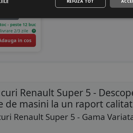
IILE
REFUZĂ TOT
ACCE
44 RON
4
%
scount
stoc - peste 12 buc
livrare 2/3 zile
dauga in cos
curi Renault Super 5 - Descop
e de masini la un raport calita
uri Renault Super 5 - Gama Variat