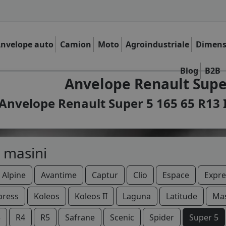
nvelope auto
Camion
Moto
Agroindustriale
Dimens
Blog
B2B
Anvelope Renault Super
Anvelope Renault Super 5 165 65 R13 I
 masini
Alpine
Avantime
Captur
Clio
Espace
Expre
press
Koleos
Koleos II
Laguna
Latitude
Mas
5
R4
R5
Safrane
Scenic
Spider
Super 5