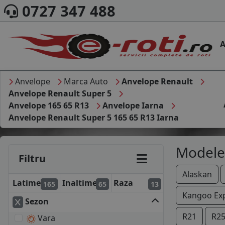
0727 347 488
A
Anvelope
Marca Auto
Anvelope Renault
Anvelope Renault Super 5
Anvelope 165 65 R13
Anvelope Iarna
Anvelope Renault Super 5 165 65 R13 Iarna
Modele
Filtru
Alaskan
Latime
Inaltime
Raza
165
65
13
Kangoo Ex
Sezon
R21
R2
Vara