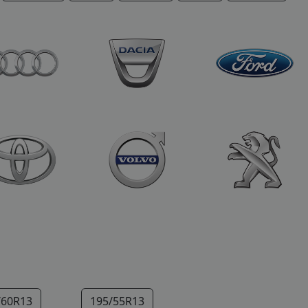
/60R13
195/55R13