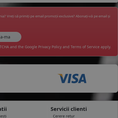
ânia? Vreți să primiți pe email promoții exclusive? Abonați-vă pe email și
APTCHA and the Google
Privacy Policy
and
Terms of Service
apply.
tii
Servicii clienti
testi
Cerere retur