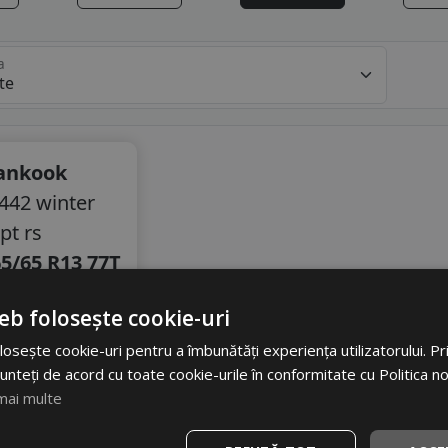
a
ankook
42 winter
pt rs
5/65 R13 77T
Turisme
eb folosește cookie-uri
onsum
D
derenta
osește cookie-uri pentru a îmbunătăți experiența utilizatorului. Prin
C
gomot
unteți de acord cu toate cookie-urile în conformitate cu Politica n
mai multe
71 dB
29
RON