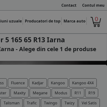
Contact
Contul meu
0
iuni uzuale
Producatori de top
Marca auto
 5 165 65 R13 Iarna
arna - Alege din cele
1
de produse
ss
Fluence
Kadjar
Kangoo
Kangoo 4X4
ter
Maxity
Megane
Modus
R11
R19
Talisman
Trafic
Twingo
Twizy
Vel Satis