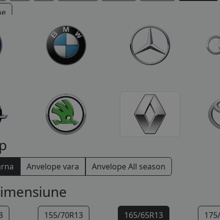
oe
p
arna
Anvelope vara
Anvelope All season
dimensiune
3
155/70R13
165/65R13
175