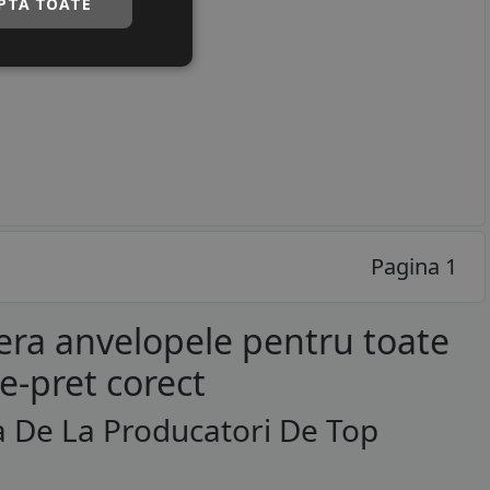
PTĂ TOATE
Pagina 1
era anvelopele pentru toate
te-pret corect
a De La Producatori De Top