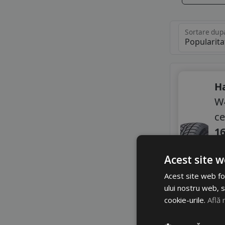
Sortare dup
H
W4
ce
16
Acest site w
C
A
Acest site web fol
Z
ului nostru web, s
cookie-urile.
Află 
A
3