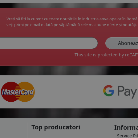
Vreți să fiți la curent cu toate noutățile în industria anvelopelor în Rom
veți primi pe email o dată pe săptămână cele mai bune oferte și noutăți.
This site is protected by reC
Top producatori
Informa
Service Pi