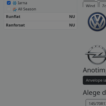
Iarna
Wind
Z
All Season
Runflat
NU
Ranforsat
NU
Anotim
Anvelope i
Alege 
145/70R1