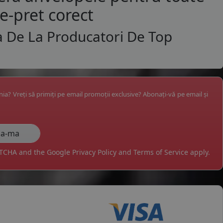
te-pret corect
a De La Producatori De Top
ânia? Vreți să primiți pe email promoții exclusive? Abonați-vă pe email și
APTCHA and the Google
Privacy Policy
and
Terms of Service
apply.