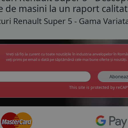
e de masini la un raport calita
uri Renault Super 5 - Gama Variat
Vreți să fiți la curent cu toate noutățile în industria anvelopelor în Rom
veți primi pe email o dată pe săptămână cele mai bune oferte și noutăți.
This site is protected by reC