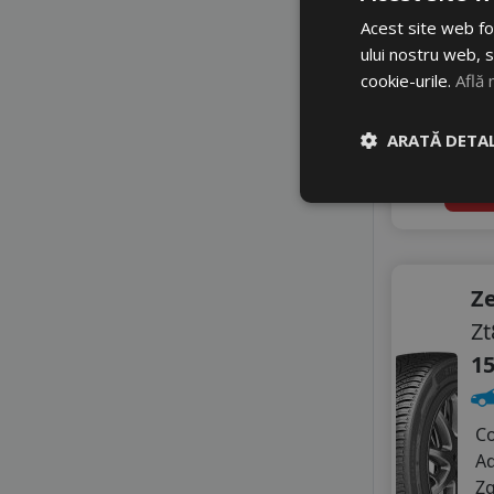
Acest site web fol
3
ului nostru web, s
Di
cookie-urile.
Află 
In 
ARATĂ DETAL
4
A
Z
Zt
15
C
A
Z