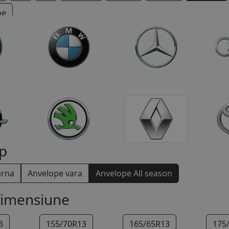
oe
p
arna
Anvelope vara
Anvelope All season
dimensiune
3
155/70R13
165/65R13
175