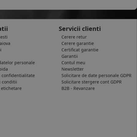
tii
Servicii clienti
testi
Cerere retur
raiova
Cerere garantie
i
Certificat garantie
Garantii
datelor personale
Contul meu
pida
Newsletter
e confidentialitate
Solicitare de date personale GDPR
 conditii
Solicitare stergere cont GDPR
 etichetare
B2B - Revanzare