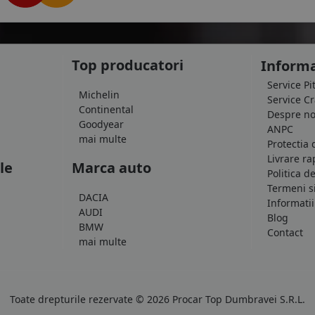
Top producatori
Informa
Service Pi
Michelin
Service C
Continental
Despre no
Goodyear
ANPC
mai multe
Protectia 
Livrare ra
le
Marca auto
Politica d
Termeni si
DACIA
Informatii
AUDI
Blog
BMW
Contact
mai multe
Toate drepturile rezervate © 2026 Procar Top Dumbravei S.R.L.