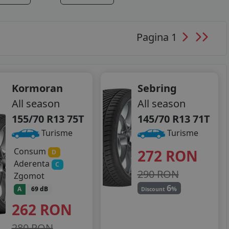
Pagina 1
Kormoran
Sebring
All season
All season
155/70 R13 75T
145/70 R13 71T
Turisme
Turisme
Consum
272
RON
D
Aderenta
C
290 RON
Zgomot
6
%
A
69 dB
Discount
262
RON
280 RON