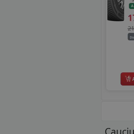
A
1
2
Di
4
A
Cauciu