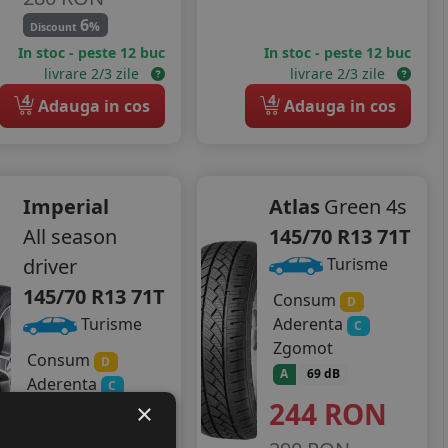
6
%
Discount
In stoc - peste 12 buc
In stoc - peste 12 buc
livrare 2/3 zile
livrare 2/3 zile
4
4
Adauga in cos
Adauga in cos
Imperial
Atlas
Green 4s
All season
145/70 R13 71T
driver
Turisme
145/70 R13 71T
Consum
D
Aderenta
Turisme
C
Zgomot
Consum
D
A
69 dB
Aderenta
C
244
RON
Zgomot
×
A
71 dB