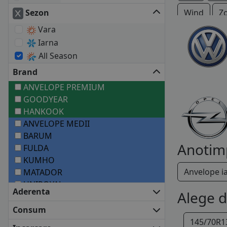
Sezon
Wind
Z
Vara
Iarna
All Season
Brand
ANVELOPE PREMIUM
GOODYEAR
HANKOOK
ANVELOPE MEDII
BARUM
Anotim
FULDA
KUMHO
Anvelope i
MATADOR
UNIROYAL
Aderenta
Alege 
VREDESTEIN
ANVELOPE BUGET
Consum
ATLAS
145/70R1