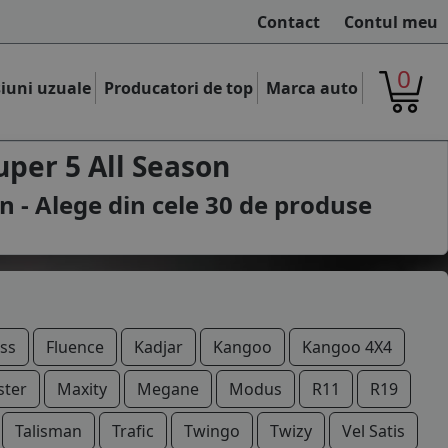
Contact
Contul meu
0
iuni uzuale
Producatori de top
Marca auto
per 5 All Season
n - Alege din cele
30
de produse
ss
Fluence
Kadjar
Kangoo
Kangoo 4X4
ter
Maxity
Megane
Modus
R11
R19
Talisman
Trafic
Twingo
Twizy
Vel Satis