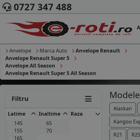
0727 347 488
A
Anvelope
Marca Auto
Anvelope Renault
Anvelope Renault Super 5
Anvelope All Season
Anvelope Renault Super 5 All Season
Modele
Filtru
Alaskan
Latime
Inaltime
Raza
Kangoo Ex
145
65
155
70
R21
R2
165