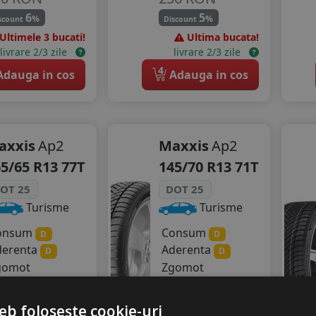
6
5
%
%
scount
Discount
Ultimele 3 bucati!
Ultima bucata!
livrare 2/3 zile
livrare 2/3 zile
4
dauga in cos
Adauga in cos
axxis
Ap2
Maxxis
Ap2
5/65 R13 77T
145/70 R13 71T
OT 25
DOT 25
Turisme
Turisme
onsum
Consum
D
D
derenta
Aderenta
D
D
gomot
Zgomot
69 dB
A
69 dB
35
RON
320
RON
eb folosește cookie-uri