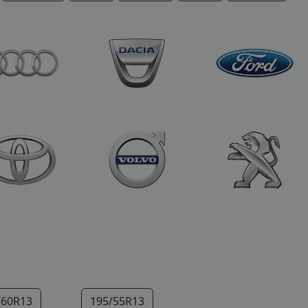
/60R13
195/55R13