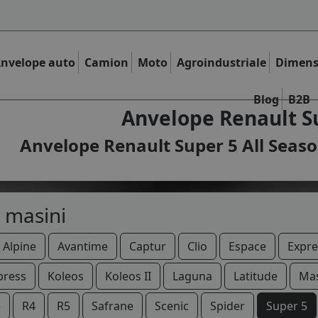
nvelope auto
Camion
Moto
Agroindustriale
Dimens
Blog
B2B
Anvelope Renault Su
Anvelope Renault Super 5 All Seaso
 masini
Alpine
Avantime
Captur
Clio
Espace
Expre
press
Koleos
Koleos II
Laguna
Latitude
Mas
5
R4
R5
Safrane
Scenic
Spider
Super 5