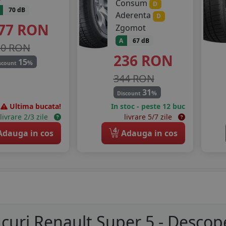
Consum
D
70 dB
Aderenta
D
77
RON
Zgomot
A
67 dB
10 RON
236
RON
15
%
scount
344 RON
31
%
Discount
Ultima bucata!
In stoc - peste 12 buc
livrare 2/3 zile
livrare 5/7 zile
4
dauga in cos
Adauga in cos
curi Renault Super 5 - Descop