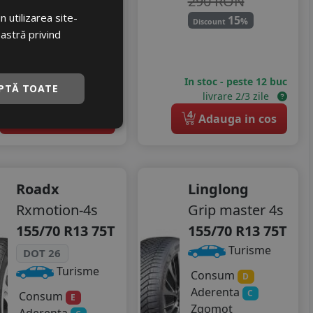
290 RON
248
RON
 utilizarea site-
15
%
Discount
oastră privind
294 RON
15
%
Discount
In stoc - peste 12 buc
In stoc - peste 12 buc
PTĂ TOATE
livrare 2/3 zile
livrare 2/3 zile
4
4
Adauga in cos
Adauga in cos
Roadx
Linglong
Rxmotion-4s
Grip master 4s
155/70 R13 75T
155/70 R13 75T
Turisme
DOT 26
Turisme
Consum
D
Aderenta
C
Consum
E
Zgomot