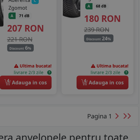
Aderenta
C
A
68 dB
Zgomot
180
RON
A
71 dB
207
RON
239 RON
24
221 RON
%
Discount
6
%
Discount
Ultima bucata!
Ultima bucata!
livrare 2/3 zile
livrare 2/3 zile
4
4
Adauga in cos
Adauga in cos
Pagina 1
era anvelopele pentru toate