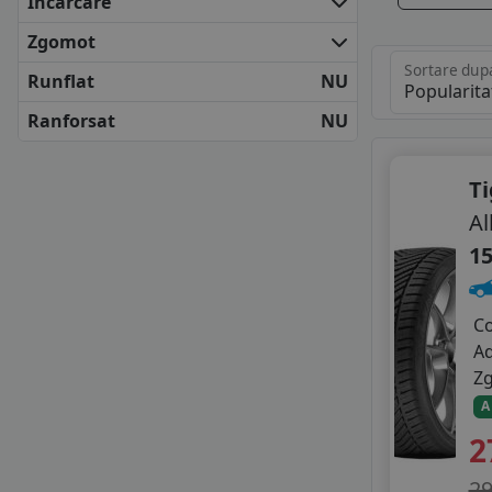
Incarcare
GOODRIDE
HIFLY
Zgomot
IMPERIAL
Sortare dup
Runflat
NU
KORMORAN
LAUFENN
Ranforsat
NU
LINGLONG
MAXXIS
Ti
MILESTONE
Al
NOVEX
ROADX
15
SEBRING
SUNNY
C
TAURUS
A
TIGAR
Z
ZEETEX
A
2
2