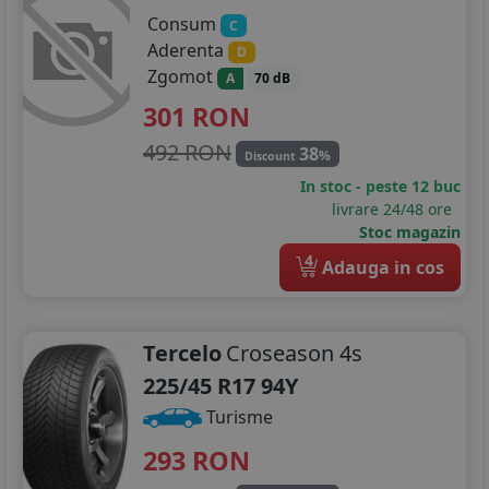
Consum
C
Aderenta
D
Zgomot
A
70 dB
301
RON
492 RON
38
%
Discount
In stoc - peste 12 buc
livrare 24/48 ore
Stoc magazin
4
Adauga in cos
Tercelo
Croseason 4s
225/45 R17 94Y
Turisme
293
RON