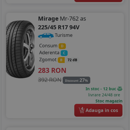
Mirage
Mr-762 as
225/45 R17 94V
Turisme
Consum
D
Aderenta
C
Zgomot
B
72 dB
283
RON
392 RON
27
%
Discount
In stoc - 12 buc
livrare 24/48 ore
Stoc magazin
4
Adauga in cos