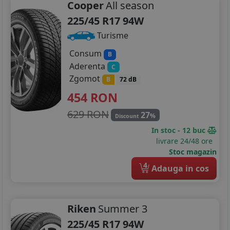
Cooper
All season
225/45 R17 94W
Turisme
Consum
B
Aderenta
C
Zgomot
B
72 dB
454
RON
629 RON
27
%
Discount
In stoc - 12 buc
livrare 24/48 ore
Stoc magazin
4
Adauga in cos
Riken
Summer 3
225/45 R17 94W