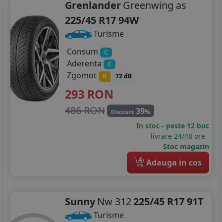
Grenlander
Greenwing as
225/45 R17 94W
Turisme
Consum
C
Aderenta
C
Zgomot
B
72 dB
293
RON
486 RON
39
%
Discount
In stoc - peste 12 buc
livrare 24/48 ore
Stoc magazin
4
Adauga in cos
Sunny
Nw 312
225/45 R17 91T
Turisme