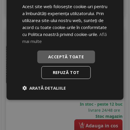
Stoc magazin
Acest site web folosește cookie-uri pentru
4
Adauga in cos
a îmbunătăți experiența utilizatorului. Prin
utilizarea site-ului nostru web, sunteți de
acord cu toate cookie-urile în conformitate
Debica
Frigo hp 2
cu Politica noastră privind cookie-urile.
Află
mai multe
225/45 R17 91H
Turisme
ACCEPTĂ TOATE
Consum
D
Aderenta
B
REFUZĂ TOT
Zgomot
B
72 dB
444
RON
ARATĂ DETALIILE
607 RON
26
%
Discount
In stoc - peste 12 buc
livrare 24/48 ore
Stoc magazin
4
Adauga in cos