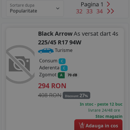
Pagina 1
Sortare dupa
32
33
34
Black Arrow
As versat dart 4s
225/45 R17 94W
Turisme
Consum
C
Aderenta
C
Zgomot
A
70 dB
294
RON
408 RON
27
%
Discount
In stoc - peste 12 buc
livrare 24/48 ore
Stoc magazin
4
Adauga in cos