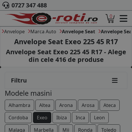
0727 347 488
0
ACASA
DESPRE NOI
Anvelope
Marca Auto
Anvelope Seat
Anvelope Sea
ANVELOPE
Anvelope Seat Exeo 225 45 R17
AUTO
Anvelope Seat Exeo 225 45 R17 - Alege
CAMION
din cele
416
de produse
MOTO
AGROINDUSTRIALE
CAUTARE DUPA
Filtru
DIMENSIUNI
PRODUCATORI ANVELOPE
Modele masini
MARCA AUTO
BLOG
Alhambra
Altea
Arona
Arosa
Ateca
B2B - COLABORARE COMPANII
Cordoba
Exeo
Ibiza
Inca
Leon
CONT
Malaga
Marbella
Mii
Ronda
Toledo
CONTACT