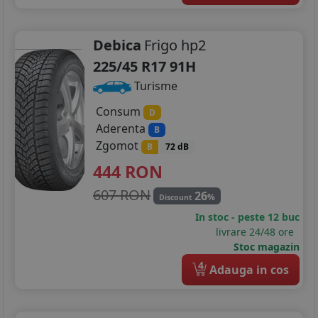
Debica
Frigo hp2
225/45 R17 91H
Turisme
Consum
D
Aderenta
B
Zgomot
B
72 dB
444
RON
607 RON
26
%
Discount
In stoc - peste 12 buc
livrare 24/48 ore
Stoc magazin
4
Adauga in cos