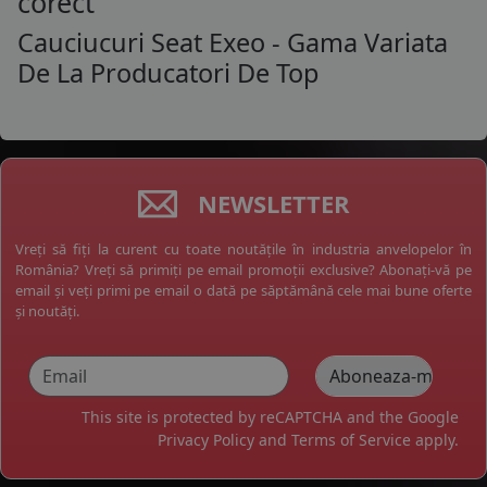
corect
Cauciucuri Seat Exeo - Gama Variata
De La Producatori De Top
NEWSLETTER
Vreți să fiți la curent cu toate noutățile în industria anvelopelor în
România? Vreți să primiți pe email promoții exclusive? Abonați-vă pe
email și veți primi pe email o dată pe săptămână cele mai bune oferte
și noutăți.
This site is protected by reCAPTCHA and the Google
Privacy Policy
and
Terms of Service
apply.