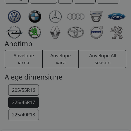
COS (
0 PRODUSE
)
Anotimp
Anvelope
Anvelope
Anvelope All
iarna
vara
season
Alege dimensiune
205/55R16
225/45R17
225/40R18