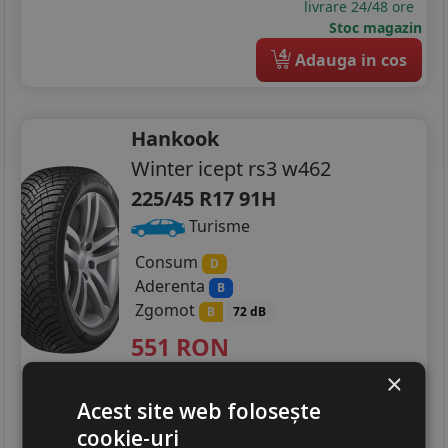
livrare 24/48 ore
Stoc magazin
4
Adauga in cos
Hankook
Winter icept rs3 w462
225/45 R17 91H
Turisme
Consum
D
Aderenta
B
Zgomot
B
72 dB
551
RON
753 RON
×
26
%
Discount
Acest site web folosește
In stoc - peste 12 buc
livrare 24/48 ore
cookie-uri