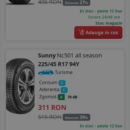
406 RON
27
%
Discount
In stoc - peste 12 buc
livrare 24/48 ore
Stoc magazin
4
Adauga in cos
Sunny
Nc501 all season
225/45 R17 94Y
Turisme
Consum
C
Aderenta
C
Zgomot
A
70 dB
311
RON
515 RON
39
%
Discount
In stoc - peste 12 buc