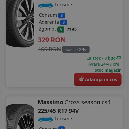
Turisme
Consum
B
Aderenta
B
Zgomot
A
71 dB
329
RON
466 RON
29
%
Discount
In stoc - 8 buc
livrare 24/48 ore
Stoc magazin
4
Adauga in cos
Massimo
Cross season cs4
225/45 R17 94V
Turisme
Consum