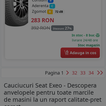
B
Aderenta
C
Zgomot
B
72 dB
283
RON
392 RON
27
%
Discount
In stoc - 8 buc
livrare 24/48 ore
Stoc magazin
4
Adauga in cos
Pagina 1
32
33
34
Cauciucuri Seat Exeo - Descopera
anvelopele pentru toate marcile
de masini la un raport calitate-pret