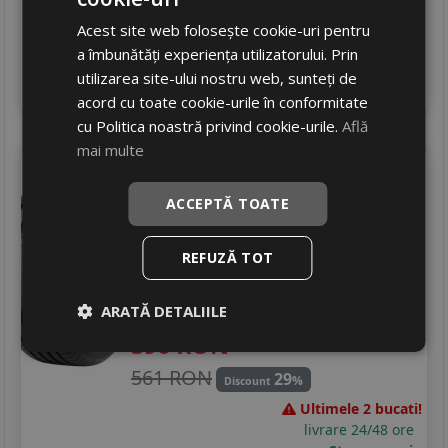
Ultimele 2 bucati!
Acest site web folosește cookie-uri pentru
livrare 24/48 ore
a îmbunătăți experiența utilizatorului. Prin
Stoc magazin
utilizarea site-ului nostru web, sunteți de
4
Adauga in cos
acord cu toate cookie-urile în conformitate
cu Politica noastră privind cookie-urile.
Află
mai multe
Cooper
Summer
225/45 R17 91Y
ACCEPTĂ TOATE
Turisme
REFUZĂ TOT
Consum
A
Aderenta
C
Zgomot
ARATĂ DETALIILE
A
71 dB
396
RON
561 RON
29
%
Discount
Ultimele 2 bucati!
livrare 24/48 ore