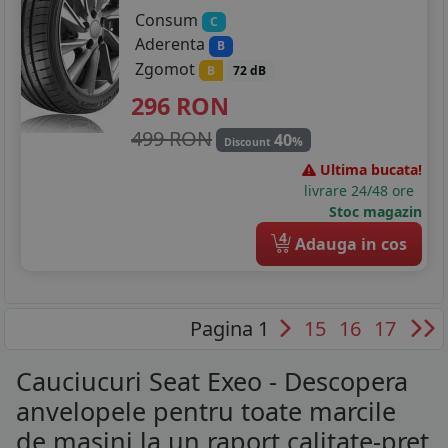
Consum
C
Aderenta
B
Zgomot
B
72 dB
296
RON
499 RON
40
%
Discount
Ultima bucata!
livrare 24/48 ore
Stoc magazin
4
Adauga in cos
Pagina 1
15
16
17
Cauciucuri Seat Exeo - Descopera
anvelopele pentru toate marcile
de masini la un raport calitate-pret