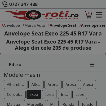
0727 347 488
0
ACASA
DESPRE NOI
Anvelope
Marca Auto
Anvelope Seat
Anvelope Sea
ANVELOPE
Anvelope Seat Exeo 225 45 R17 Vara
AUTO
Anvelope Seat Exeo 225 45 R17 Vara -
CAMION
Alege din cele
205
de produse
MOTO
AGROINDUSTRIALE
CAUTARE DUPA
Filtru
DIMENSIUNI
PRODUCATORI ANVELOPE
Modele masini
MARCA AUTO
BLOG
Alhambra
Altea
Arona
Arosa
Ateca
B2B - COLABORARE COMPANII
Cordoba
Exeo
Ibiza
Inca
Leon
CONT
Malaga
Marbella
Mii
Ronda
Toledo
CONTACT