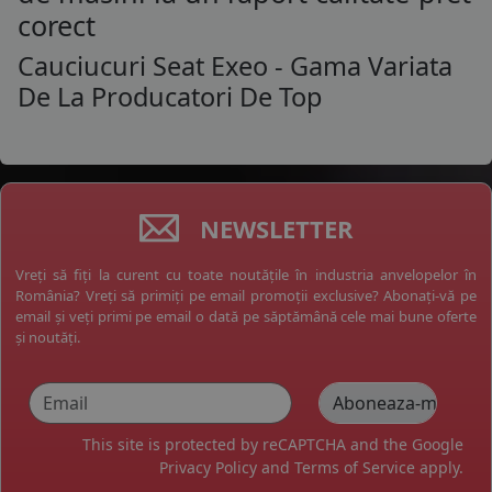
corect
Cauciucuri Seat Exeo - Gama Variata
De La Producatori De Top
NEWSLETTER
Vreți să fiți la curent cu toate noutățile în industria anvelopelor în
România? Vreți să primiți pe email promoții exclusive? Abonați-vă pe
email și veți primi pe email o dată pe săptămână cele mai bune oferte
și noutăți.
This site is protected by reCAPTCHA and the Google
Privacy Policy
and
Terms of Service
apply.