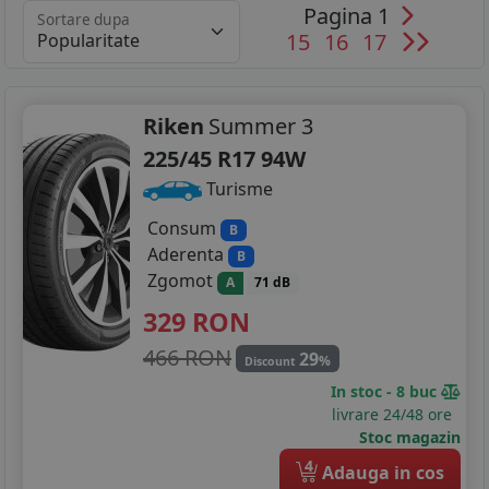
Pagina 1
Sortare dupa
15
16
17
Riken
Summer 3
225/45 R17 94W
Turisme
Consum
B
Aderenta
B
Zgomot
A
71 dB
329
RON
466 RON
29
%
Discount
In stoc - 8 buc
livrare 24/48 ore
Stoc magazin
4
Adauga in cos