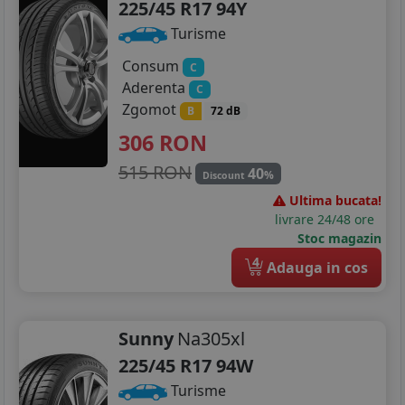
225/45 R17 94Y
Turisme
Consum
C
Aderenta
C
Zgomot
B
72 dB
306
RON
515 RON
40
%
Discount
Ultima bucata!
livrare 24/48 ore
Stoc magazin
4
Adauga in cos
Sunny
Na305xl
225/45 R17 94W
Turisme