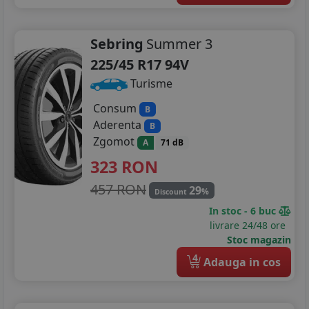
Sebring
Summer 3
225/45 R17 94V
Turisme
Consum
B
Aderenta
B
Zgomot
A
71 dB
323
RON
457 RON
29
%
Discount
In stoc - 6 buc
livrare 24/48 ore
Stoc magazin
4
Adauga in cos