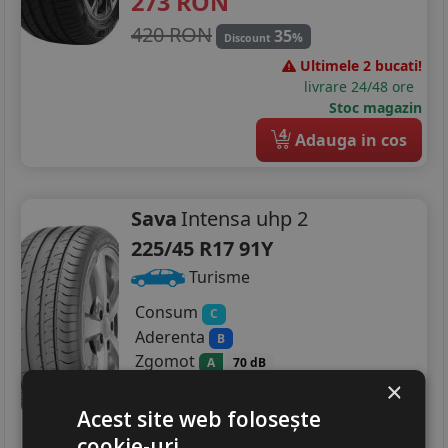
273
RON
420 RON
35
%
Discount
Ultimele 2 bucati!
livrare 24/48 ore
Stoc magazin
4
Adauga in cos
Sava
Intensa uhp 2
225/45 R17 91Y
Turisme
Consum
C
Aderenta
B
Zgomot
A
70 dB
×
352
RON
Acest site web folosește
499 RON
29
%
Discount
cookie-uri