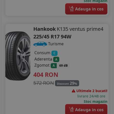
Stoc magazin
4
Adauga in cos
Hankook
K135 ventus prime4
225/45 R17 94W
Turisme
Consum
C
Aderenta
A
Zgomot
A
69 dB
404
RON
572 RON
29
%
Discount
Ultimele 2 bucati!
livrare 24/48 ore
Stoc magazin
4
Adauga in cos