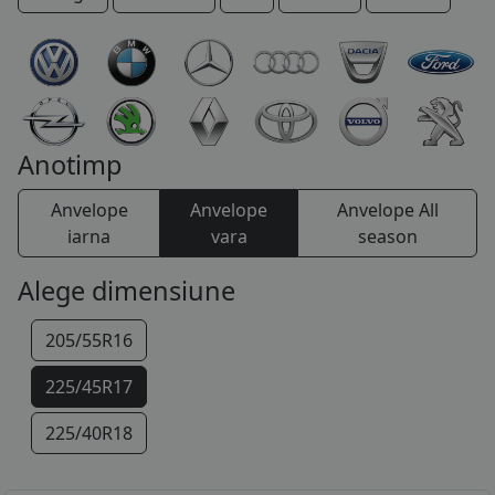
COS (
0 PRODUSE
)
Anotimp
Anvelope
Anvelope
Anvelope All
iarna
vara
season
Alege dimensiune
205/55R16
225/45R17
225/40R18