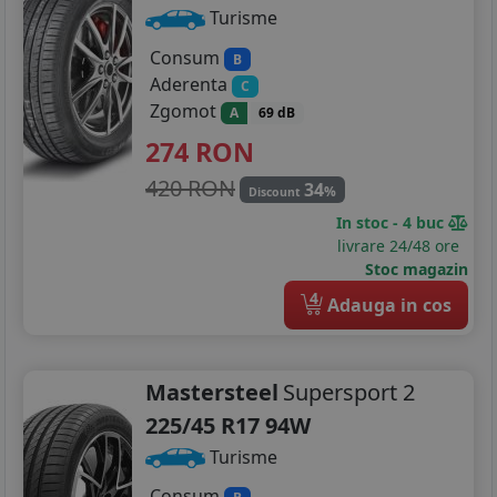
Turisme
Consum
B
Aderenta
C
Zgomot
A
69 dB
274
RON
420 RON
34
%
Discount
In stoc - 4 buc
livrare 24/48 ore
Stoc magazin
4
Adauga in cos
Mastersteel
Supersport 2
225/45 R17 94W
Turisme
Consum