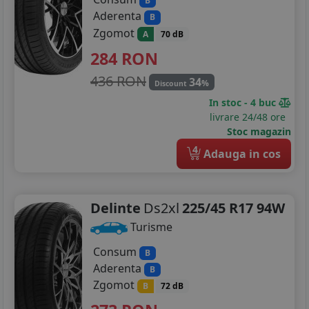
B
Aderenta
B
Zgomot
A
70 dB
284
RON
436 RON
34
%
Discount
In stoc - 4 buc
livrare 24/48 ore
Stoc magazin
4
Adauga in cos
Delinte
Ds2xl
225/45 R17 94W
Turisme
Consum
B
Aderenta
B
Zgomot
B
72 dB