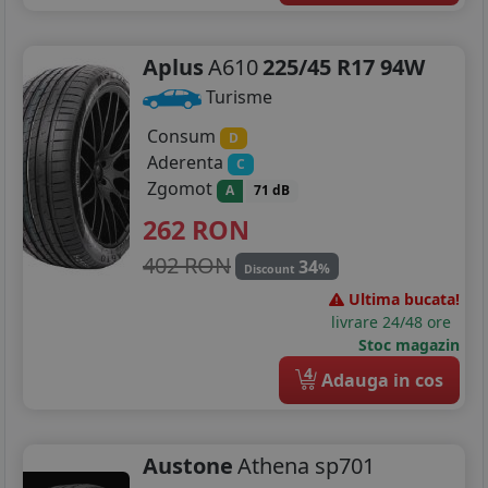
Aplus
A610
225/45 R17 94W
Turisme
Consum
D
Aderenta
C
Zgomot
A
71 dB
262
RON
402 RON
34
%
Discount
Ultima bucata!
livrare 24/48 ore
Stoc magazin
4
Adauga in cos
Austone
Athena sp701