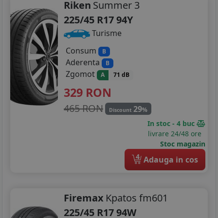
Riken
Summer 3
225/45 R17 94Y
Turisme
Consum
B
Aderenta
B
Zgomot
A
71 dB
329
RON
465 RON
29
%
Discount
In stoc - 4 buc
livrare 24/48 ore
Stoc magazin
4
Adauga in cos
Firemax
Kpatos fm601
225/45 R17 94W