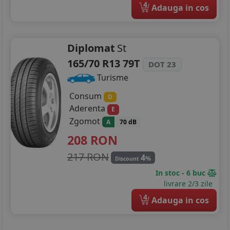
4
Adauga in cos
Diplomat
St
165/70 R13 79T
DOT 23
Turisme
Consum
D
Aderenta
E
Zgomot
A
70 dB
208
RON
217 RON
4
%
Discount
In stoc - 6 buc
livrare 2/3 zile
4
Adauga in cos