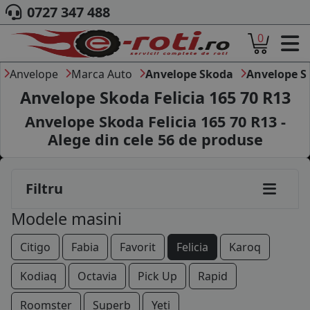
0727 347 488
0
ACASA
DESPRE NOI
Anvelope
Marca Auto
Anvelope Skoda
Anvelope Sk
ANVELOPE
Anvelope Skoda Felicia 165 70 R13
AUTO
Anvelope Skoda Felicia 165 70 R13 -
CAMION
Alege din cele
56
de produse
MOTO
AGROINDUSTRIALE
CAUTARE DUPA
Filtru
DIMENSIUNI
PRODUCATORI ANVELOPE
Modele masini
MARCA AUTO
BLOG
Citigo
Fabia
Favorit
Felicia
Karoq
B2B - COLABORARE COMPANII
Kodiaq
Octavia
Pick Up
Rapid
CONT
Roomster
Superb
Yeti
CONTACT