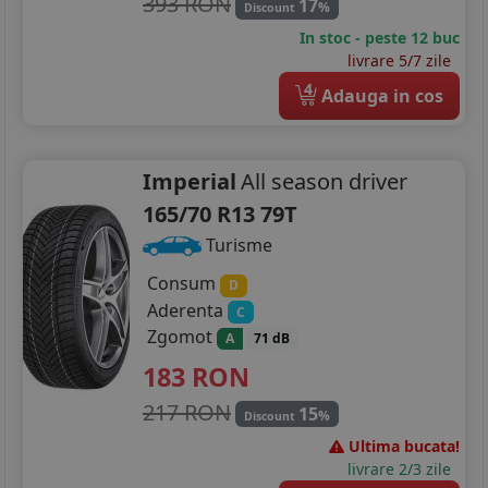
393 RON
17
%
Discount
In stoc - peste 12 buc
livrare 5/7 zile
4
Adauga in cos
Imperial
All season driver
165/70 R13 79T
Turisme
Consum
D
Aderenta
C
Zgomot
A
71 dB
183
RON
217 RON
15
%
Discount
Ultima bucata!
livrare 2/3 zile