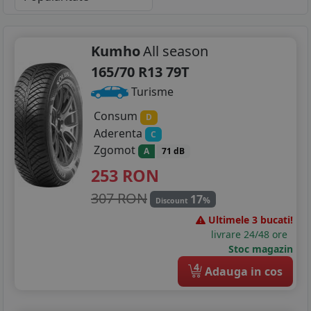
Kumho
All season
165/70 R13 79T
Turisme
Consum
D
Aderenta
C
Zgomot
A
71 dB
253
RON
307 RON
17
%
Discount
Ultimele 3 bucati!
livrare 24/48 ore
Stoc magazin
4
Adauga in cos