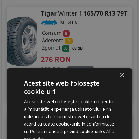
Tigar
Winter 1
165/70 R13 79T
Turisme
Consum
E
Aderenta
D
Zgomot
A
68 dB
276
RON
289 RON
4
%
Discount
×
In stoc - 9 buc
Acest site web folosește
livrare 2/3 zile
cookie-uri
4
Adauga in cos
Acest site web folosește cookie-uri pentru
a îmbunătăți experiența utilizatorului. Prin
utilizarea site-ului nostru web, sunteți de
Tigar
All season
acord cu toate cookie-urile în conformitate
165/70 R13 79T
cu Politica noastră privind cookie-urile.
Află
Turisme
mai multe