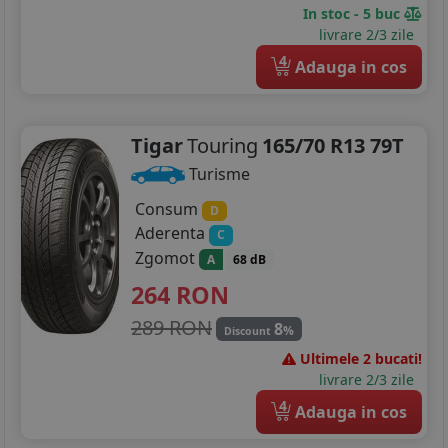
In stoc - 5 buc
livrare 2/3 zile
4
Adauga in cos
Tigar
Touring
165/70 R13 79T
Turisme
Consum
D
Aderenta
C
Zgomot
A
68 dB
264
RON
289 RON
8
%
Discount
Ultimele 2 bucati!
livrare 2/3 zile
4
Adauga in cos