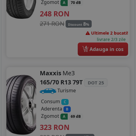
Zgomot
A
70 dB
248
RON
271 RON
8
%
Discount
Ultimele 2 bucati!
livrare 2/3 zile
4
Adauga in cos
Maxxis
Me3
165/70 R13 79T
DOT 25
Turisme
Consum
C
Aderenta
B
Zgomot
A
69 dB
323
RON