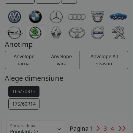
COS (
0 PRODUSE
)
Anotimp
Anvelope
Anvelope
Anvelope All
iarna
vara
season
Alege dimensiune
165/70R13
175/60R14
Sortare dupa
Pagina 1
3
4