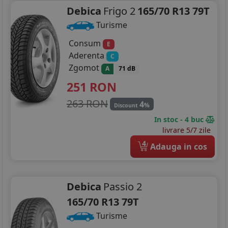
Debica
Frigo 2
165/70 R13 79T
Turisme
Consum
E
Aderenta
C
Zgomot
A
71 dB
251
RON
263 RON
4
%
Discount
In stoc - 4 buc
livrare 5/7 zile
4
Adauga in cos
Debica
Passio 2
165/70 R13 79T
Turisme