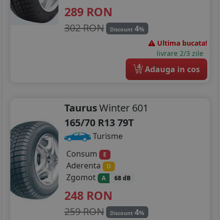
289
RON
302 RON
4
%
Discount
Ultima bucata!
livrare 2/3 zile
4
Adauga in cos
Taurus
Winter 601
165/70 R13 79T
Turisme
Consum
E
Aderenta
D
Zgomot
A
68 dB
248
RON
259 RON
4
%
Discount