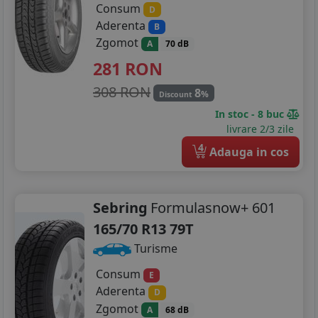
Consum
D
Aderenta
B
Zgomot
A
70 dB
281
RON
308 RON
8
%
Discount
In stoc - 8 buc
livrare 2/3 zile
4
Adauga in cos
Sebring
Formulasnow+ 601
165/70 R13 79T
Turisme
Consum
E
Aderenta
D
Zgomot
A
68 dB