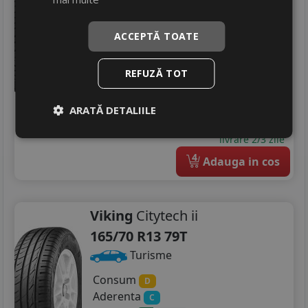
Consum
D
ACCEPTĂ TOATE
Aderenta
C
Zgomot
A
69 dB
REFUZĂ TOT
291
RON
311 RON
6
%
Discount
ARATĂ DETALIILE
In stoc - 6 buc
livrare 2/3 zile
4
Adauga in cos
Viking
Citytech ii
165/70 R13 79T
Turisme
Consum
D
Aderenta
C