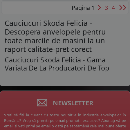
Pagina 1
3
4
Cauciucuri Skoda Felicia -
Descopera anvelopele pentru
toate marcile de masini la un
raport calitate-pret corect
Cauciucuri Skoda Felicia - Gama
Variata De La Producatori De Top
NEWSLETTER
Vreți să fiți la curent cu toate noutățile în industria anvelopelor în
România? Vreți să primiți pe email promoții exclusive? Abonați-vă pe
email și veți primi pe email o dată pe săptămână cele mai bune oferte