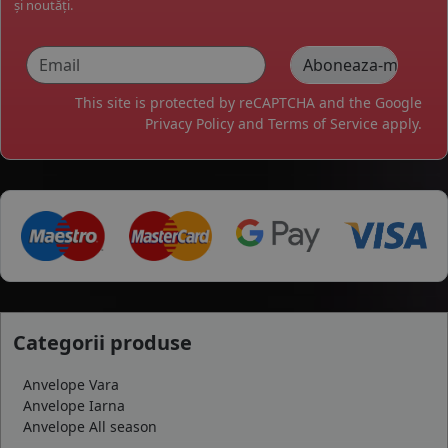
și noutăți.
This site is protected by reCAPTCHA and the Google
Privacy Policy
and
Terms of Service
apply.
Categorii produse
Anvelope Vara
Anvelope Iarna
Anvelope All season