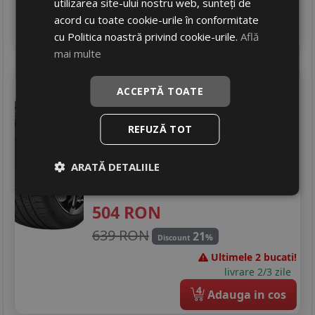
utilizarea site-ului nostru web, sunteți de
livrare 2/3 zile
acord cu toate cookie-urile în conformitate
4
Adauga in cos
cu Politica noastră privind cookie-urile.
Află
mai multe
Kormoran
Suv summer
ACCEPTĂ TOATE
215/65 R17 99V
SUV / 4x4
REFUZĂ TOT
Consum
C
ARATĂ DETALIILE
Aderenta
D
Zgomot
A
70 dB
504
RON
639 RON
21
%
Discount
Ultimele 2 bucati!
livrare 2/3 zile
4
Adauga in cos