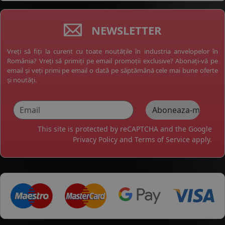
NEWSLETTER
Vreți să fiți la curent cu toate noutățile în industria anvelopelor în
România? Vreți să primiți pe email promoții exclusive? Abonați-vă pe
email și veți primi pe email o dată pe săptămână cele mai bune oferte
și noutăți.
This site is protected by reCAPTCHA and the Google
Privacy Policy
and
Terms of Service
apply.