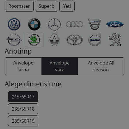
Roomster
Superb
Yeti
COS (
0 PRODUSE
)
Anotimp
Anvelope
Anvelope
Anvelope All
iarna
vara
season
Alege dimensiune
215/65R17
235/55R18
235/50R19