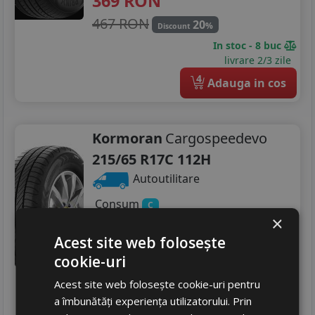
369
RON
467 RON
20
%
Discount
In stoc - 8 buc
livrare 2/3 zile
4
Adauga in cos
Kormoran
Cargospeedevo
215/65 R17C 112H
Autoutilitare
Consum
C
×
Aderenta
C
Zgomot
Acest site web folosește
B
73 dB
cookie-uri
472
RON
Acest site web folosește cookie-uri pentru
599 RON
21
%
Discount
a îmbunătăți experiența utilizatorului. Prin
In stoc - 10 buc