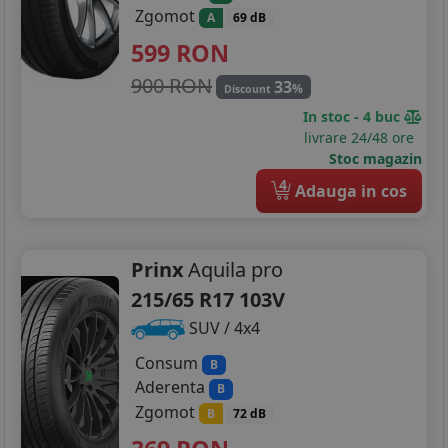
Zgomot
A
69 dB
599
RON
900 RON
33
%
Discount
In stoc - 4 buc
livrare 24/48 ore
Stoc magazin
4
Adauga in cos
Prinx
Aquila pro
215/65 R17 103V
SUV / 4x4
Consum
B
Aderenta
B
Zgomot
B
72 dB