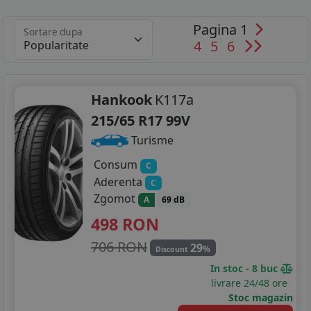
Pagina 1
Sortare dupa
4
5
6
Hankook
K117a
215/65 R17 99V
Turisme
Consum
C
Aderenta
C
Zgomot
A
69 dB
498
RON
706 RON
29
%
Discount
In stoc - 8 buc
livrare 24/48 ore
Stoc magazin