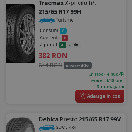
Tracmax
X-privilo h/t
215/65 R17 99H
Turisme
Consum
C
Aderenta
E
Zgomot
A
71 dB
382
RON
644 RON
40
%
Discount
In stoc - 4 buc
livrare 24/48 ore
Stoc magazin
4
Adauga in cos
Debica
Presto
215/65 R17 99V
SUV / 4x4