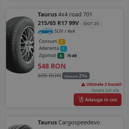
Taurus
4x4 road 701
215/65 R17 99V
DOT 25
SUV / 4x4
Consum
D
Aderenta
C
Zgomot
A
70 dB
548
RON
695 RON
21
%
Discount
Ultimele 3 bucati!
livrare 2/3 zile
4
Adauga in cos
Taurus
Cargospeedevo