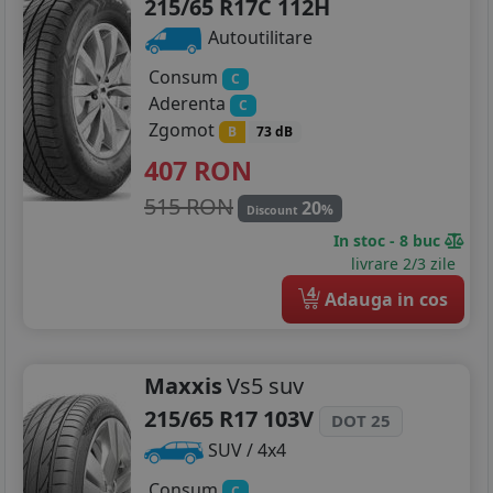
215/65 R17C 112H
Autoutilitare
Consum
C
Aderenta
C
Zgomot
B
73 dB
407
RON
515 RON
20
%
Discount
In stoc - 8 buc
livrare 2/3 zile
4
Adauga in cos
Maxxis
Vs5 suv
215/65 R17 103V
DOT 25
SUV / 4x4
Consum
C