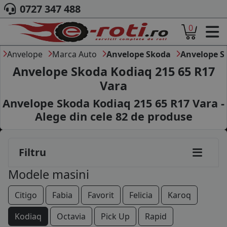
0727 347 488
0
ACASA
DESPRE NOI
Anvelope
Marca Auto
Anvelope Skoda
Anvelope S
ANVELOPE
Anvelope Skoda Kodiaq 215 65 R17
AUTO
Vara
CAMION
Anvelope Skoda Kodiaq 215 65 R17 Vara -
MOTO
AGROINDUSTRIALE
Alege din cele
82
de produse
CAUTARE DUPA
DIMENSIUNI
PRODUCATORI ANVELOPE
Filtru
MARCA AUTO
Modele masini
BLOG
B2B - COLABORARE COMPANII
Citigo
Fabia
Favorit
Felicia
Karoq
CONT
Kodiaq
Octavia
Pick Up
Rapid
CONTACT