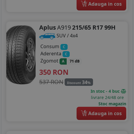
4
Adauga in cos
Aplus
A919
215/65 R17 99H
SUV / 4x4
Consum
C
Aderenta
C
Zgomot
A
71 dB
350
RON
537 RON
34
%
Discount
In stoc - 4 buc
livrare 24/48 ore
Stoc magazin
4
Adauga in cos