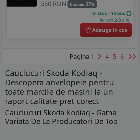
550 RON
27
%
Discount
In stoc - 10 buc
livrare 2/3 zile
4
Adauga in cos
Pagina 1
4
5
6
Cauciucuri Skoda Kodiaq -
Descopera anvelopele pentru
toate marcile de masini la un
raport calitate-pret corect
Cauciucuri Skoda Kodiaq - Gama
Variata De La Producatori De Top