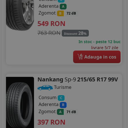
Aderenta
A
Zgomot
B
72 dB
549
RON
763 RON
28
%
Discount
In stoc - peste 12 buc
livrare 5/7 zile
4
Adauga in cos
Nankang
Sp-9
215/65 R17 99V
Turisme
Consum
C
Aderenta
B
Zgomot
A
71 dB
397
RON