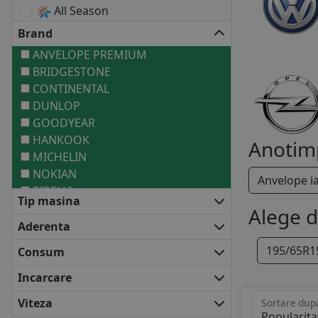
All Season
Brand
ANVELOPE PREMIUM
BRIDGESTONE
CONTINENTAL
DUNLOP
GOODYEAR
HANKOOK
Anotim
MICHELIN
NOKIAN
Anvelope i
PIRELLI
Tip masina
ANVELOPE MEDII
Alege 
BARUM
Aderenta
COOPER
195/65R1
Consum
DEBICA
FALKEN
Incarcare
FIRESTONE
Viteza
Sortare dup
FULDA