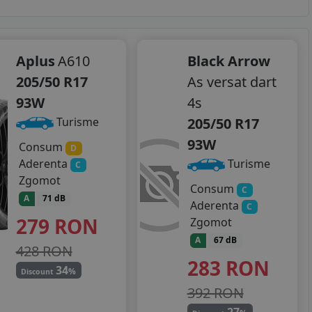
Aplus
A610
Black Arrow
205/50 R17
As versat dart
93W
4s
205/50 R17
Turisme
93W
Consum
D
Aderenta
Turisme
C
Zgomot
Consum
C
A
71 dB
Aderenta
C
279
RON
Zgomot
A
67 dB
428 RON
283
RON
34
%
Discount
392 RON
27