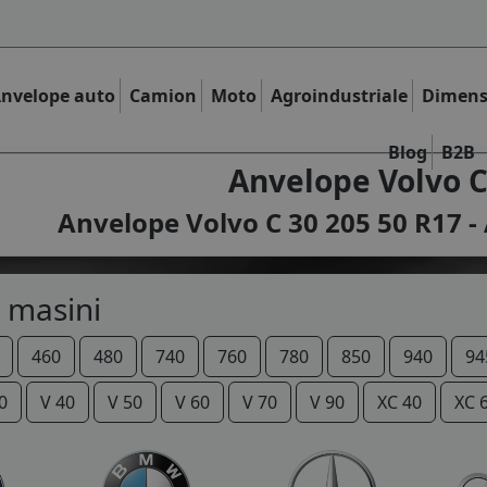
nvelope auto
Camion
Moto
Agroindustriale
Dimens
Blog
B2B
Anvelope Volvo C
Anvelope Volvo C 30 205 50 R17 - 
 masini
460
480
740
760
780
850
940
94
0
V 40
V 50
V 60
V 70
V 90
XC 40
XC 