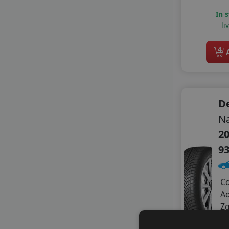
GOLDLINE
In 
GOODRIDE
li
GT RADIAL
HEADWAY
4
A
HIFLY
LANDSAIL
LANDSAIL SENTURY
LASSA
D
LAUFENN
Na
LEAO
20
LINGLONG
MASSIMO
9
MASTERSTEEL
MAXXIS
C
MAZZINI
A
MILESTONE
Z
MILEVER
MIRAGE
B