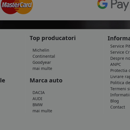
Top producatori
Informa
Service Pi
Michelin
Service C
Continental
Despre no
Goodyear
ANPC
mai multe
Protectia 
Livrare ra
le
Marca auto
Politica d
Termeni si
DACIA
Informatii
AUDI
Blog
BMW
Contact
mai multe