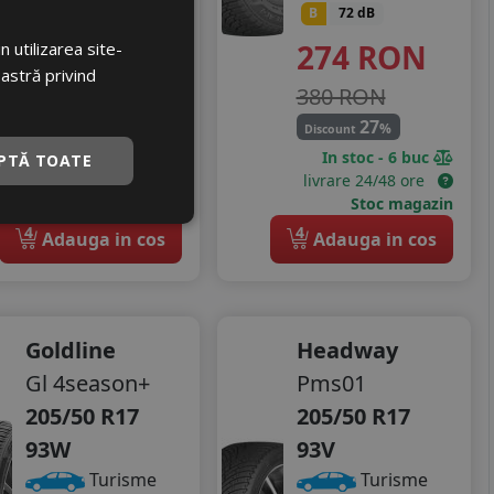
B
72 dB
482 RON
274
RON
 utilizarea site-
38
%
Discount
oastră privind
380 RON
27
%
Discount
In stoc - 7 buc
In stoc - 6 buc
PTĂ TOATE
livrare 24/48 ore
livrare 24/48 ore
Stoc magazin
Stoc magazin
4
4
Adauga in cos
Adauga in cos
Goldline
Headway
Gl 4season+
Pms01
205/50 R17
205/50 R17
93W
93V
Turisme
Turisme