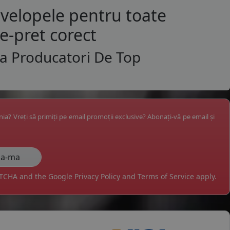
nvelopele pentru toate
te-pret corect
La Producatori De Top
ânia? Vreți să primiți pe email promoții exclusive? Abonați-vă pe email și
APTCHA and the Google
Privacy Policy
and
Terms of Service
apply.