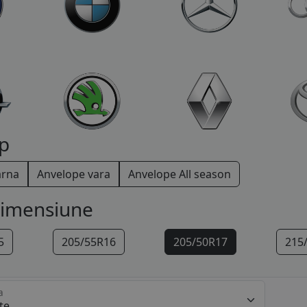
p
arna
Anvelope vara
Anvelope All season
dimensiune
5
205/55R16
205/50R17
215
a