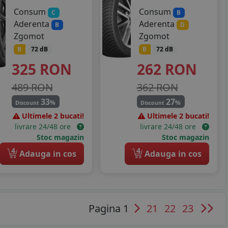
Consum
Consum
C
B
Aderenta
Aderenta
B
D
Zgomot
Zgomot
B
72 dB
B
72 dB
325
RON
262
RON
489 RON
362 RON
33
27
%
%
Discount
Discount
Ultimele 2 bucati!
Ultimele 2 bucati!
livrare 24/48 ore
livrare 24/48 ore
Stoc magazin
Stoc magazin
4
4
Adauga in cos
Adauga in cos
Pagina 1
21
22
23