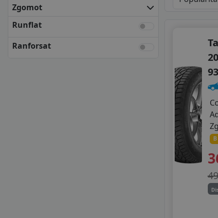
KLEBER
Zgomot
KUMHO
Runflat
MATADOR
NEXEN
T
Ranforsat
SEMPERIT
20
TOYO
9
UNIROYAL
VREDESTEIN
YOKOHAMA
C
ANVELOPE BUGET
A
APLUS
Z
APTANY
B
AUTOGREEN
3
BLACK ARROW
CEAT
4
CHENGSHAN
Di
DELINTE
FORTUNA
FORTUNE