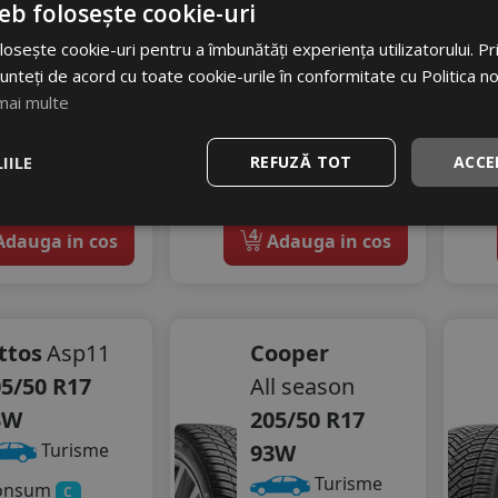
eb folosește cookie-uri
52
RON
285
RON
osește cookie-uri pentru a îmbunătăți experiența utilizatorului. Prin
67 RON
472 RON
unteți de acord cu toate cookie-urile în conformitate cu Politica n
28
39
%
%
scount
Discount
mai multe
In stoc - 12 buc
In stoc - 8 buc
IILE
REFUZĂ TOT
ACCE
vrare 24/48 ore
livrare 24/48 ore
Stoc magazin
Stoc magazin
4
dauga in cos
Adauga in cos
ttos
Asp11
Cooper
5/50 R17
All season
3W
205/50 R17
93W
Turisme
Turisme
onsum
C