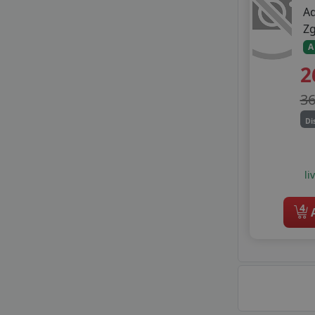
WARRIOR
A
WESTLAKE
Z
WINDFORCE
A
ZEETEX
2
3
Di
li
4
A