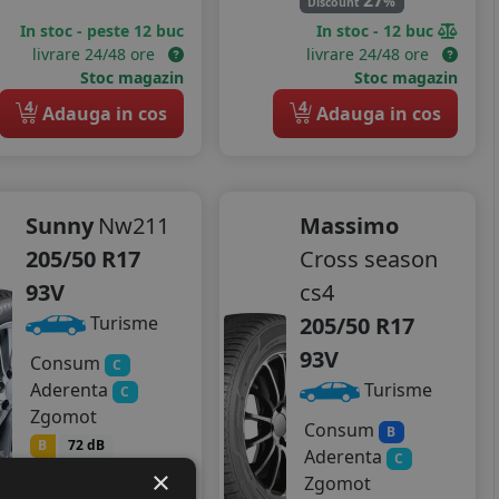
%
Discount
In stoc - peste 12 buc
In stoc - 12 buc
livrare 24/48 ore
livrare 24/48 ore
Stoc magazin
Stoc magazin
4
4
Adauga in cos
Adauga in cos
Sunny
Nw211
Massimo
205/50 R17
Cross season
93V
cs4
205/50 R17
Turisme
93V
Consum
C
Aderenta
Turisme
C
Zgomot
Consum
B
B
72 dB
Aderenta
C
×
295
RON
Zgomot