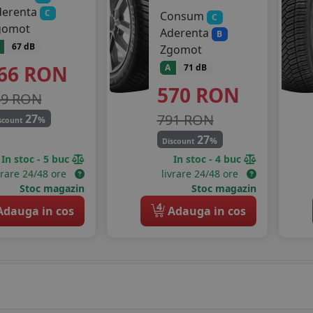
derenta
C
Consum
C
gomot
Aderenta
B
67 dB
Zgomot
66
RON
A
71 dB
570
RON
69 RON
791 RON
27
%
scount
27
%
Discount
In stoc - 5 buc
In stoc - 4 buc
vrare 24/48 ore
livrare 24/48 ore
Stoc magazin
Stoc magazin
4
dauga in cos
Adauga in cos