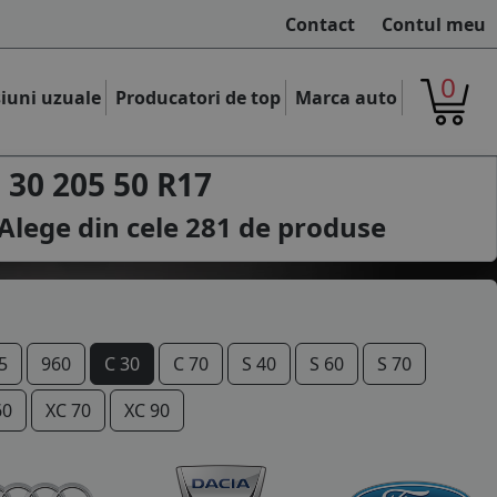
Contact
Contul meu
0
iuni uzuale
Producatori de top
Marca auto
 30 205 50 R17
Alege din cele
281
de produse
5
960
C 30
C 70
S 40
S 60
S 70
60
XC 70
XC 90