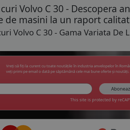
curi Volvo C 30 - Descopera a
e de masini la un raport calita
uri Volvo C 30 - Gama Variata De 
Vreți să fiți la curent cu toate noutățile în industria anvelopelor în Rom
veți primi pe email o dată pe săptămână cele mai bune oferte și noutăți.
This site is protected by reC