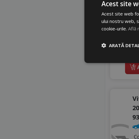
NANKANG
Acest site w
5
NOVEX
Acest site web fol
PETLAS
7
ului nostru web, s
PRINX
Di
cookie-urile.
Află 
RADAR
RIKEN
ARATĂ DETAL
ROADHOG
li
ROADX
ROYAL BLACK
4
A
SEBRING
SONIX
STARMAXX
SUNNY
Vi
TAURUS
TIGAR
20
TRIANGLE
9
TYFOON
VIKING
VITTOS
C