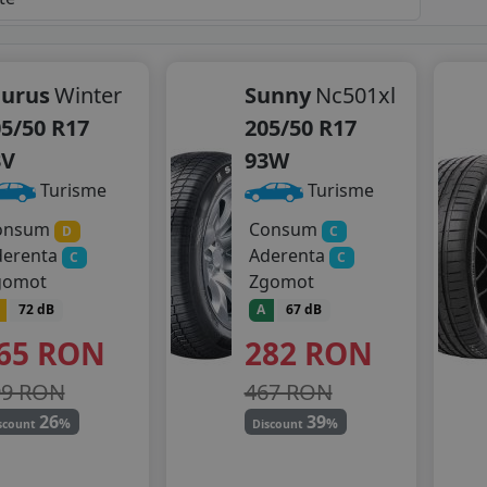
aurus
Winter
Sunny
Nc501xl
5/50 R17
205/50 R17
3V
93W
Turisme
Turisme
onsum
Consum
D
C
derenta
Aderenta
C
C
gomot
Zgomot
72 dB
A
67 dB
65
RON
282
RON
99 RON
467 RON
26
39
%
%
scount
Discount