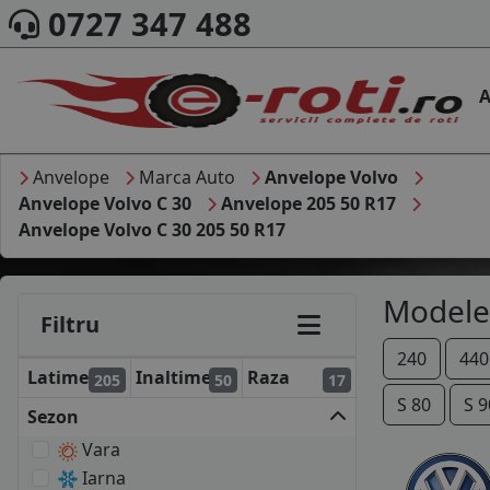
0727 347 488
A
Anvelope
Marca Auto
Anvelope Volvo
Anvelope Volvo C 30
Anvelope 205 50 R17
Anvelope Volvo C 30 205 50 R17
Modele
Filtru
240
440
Latime
Inaltime
Raza
205
50
17
S 80
S 9
Sezon
Vara
Iarna