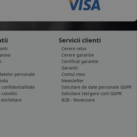
tii
Servicii clienti
testi
Cerere retur
raiova
Cerere garantie
i
Certificat garantie
Garantii
datelor personale
Contul meu
pida
Newsletter
e confidentialitate
Solicitare de date personale GDPR
 conditii
Solicitare stergere cont GDPR
 etichetare
B2B - Revanzare