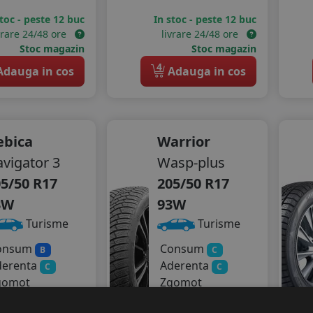
stoc - peste 12 buc
In stoc - peste 12 buc
vrare 24/48 ore
livrare 24/48 ore
Stoc magazin
Stoc magazin
4
dauga in cos
Adauga in cos
ebica
Warrior
vigator 3
Wasp-plus
5/50 R17
205/50 R17
3W
93W
Turisme
Turisme
onsum
Consum
B
C
derenta
Aderenta
C
C
gomot
Zgomot
72 dB
A
71 dB