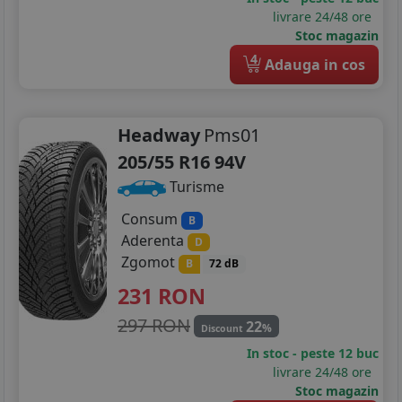
livrare 24/48 ore
Stoc magazin
4
Adauga in cos
Headway
Pms01
205/55 R16 94V
Turisme
Consum
B
Aderenta
D
Zgomot
B
72 dB
231
RON
297 RON
22
%
Discount
In stoc - peste 12 buc
livrare 24/48 ore
Stoc magazin