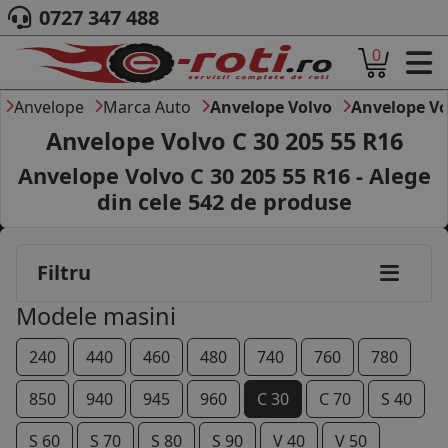
0727 347 488
0
ACASA
DESPRE NOI
Anvelope
Marca Auto
Anvelope Volvo
Anvelope Vo
ANVELOPE
Anvelope Volvo C 30 205 55 R16
AUTO
Anvelope Volvo C 30 205 55 R16 - Alege
CAMION
din cele
542
de produse
MOTO
AGROINDUSTRIALE
CAUTARE DUPA
Filtru
DIMENSIUNI
PRODUCATORI ANVELOPE
Modele masini
MARCA AUTO
BLOG
240
440
460
480
740
760
780
B2B - COLABORARE COMPANII
850
940
945
960
C 30
C 70
S 40
CONT
S 60
S 70
S 80
S 90
V 40
V 50
CONTACT