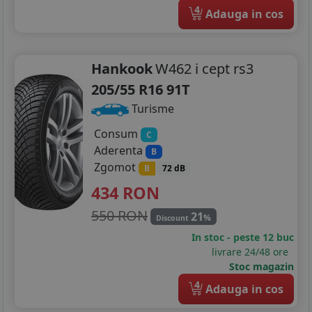
4
Adauga in cos
Hankook
W462 i cept rs3
205/55 R16 91T
Turisme
Consum
C
Aderenta
B
Zgomot
B
72 dB
434
RON
550 RON
21
%
Discount
In stoc - peste 12 buc
livrare 24/48 ore
Stoc magazin
4
Adauga in cos