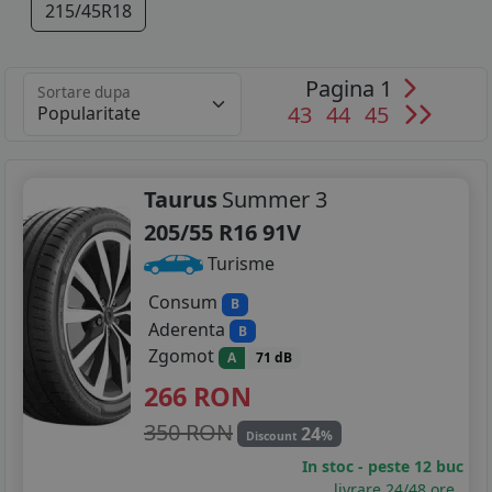
215/45R18
Pagina 1
Sortare dupa
43
44
45
Taurus
Summer 3
205/55 R16 91V
Turisme
Consum
B
Aderenta
B
Zgomot
A
71 dB
266
RON
350 RON
24
%
Discount
In stoc - peste 12 buc
livrare 24/48 ore