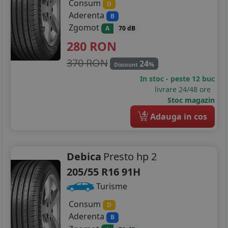
Consum
D
Aderenta
B
Zgomot
A
70 dB
280
RON
370 RON
24
%
Discount
In stoc - peste 12 buc
livrare 24/48 ore
Stoc magazin
4
Adauga in cos
Debica
Presto hp 2
205/55 R16 91H
Turisme
Consum
D
Aderenta
B