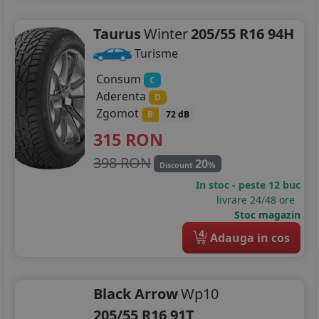
Taurus
Winter
205/55 R16 94H
Turisme
Consum
C
Aderenta
D
Zgomot
B
72 dB
315
RON
398 RON
20
%
Discount
In stoc - peste 12 buc
livrare 24/48 ore
Stoc magazin
4
Adauga in cos
Black Arrow
Wp10
205/55 R16 91T