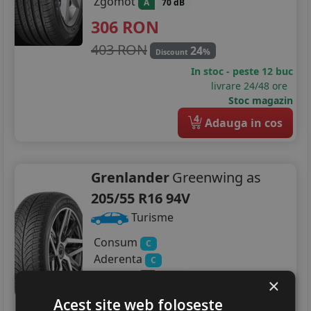
Zgomot
A
70 dB
306
RON
403 RON
24
%
Discount
In stoc - peste 12 buc
livrare 24/48 ore
Stoc magazin
4
Adauga in cos
Grenlander
Greenwing as
205/55 R16 94V
Turisme
Consum
C
Aderenta
C
Zgomot
A
71 dB
×
245
RON
Acest site web folosește