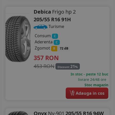
Debica
Frigo hp 2
205/55 R16 91H
Turisme
Consum
C
Aderenta
C
Zgomot
B
72 dB
357
RON
453 RON
21
%
Discount
In stoc - peste 12 buc
livrare 24/48 ore
Stoc magazin
4
Adauga in cos
Onyx
Ny-901
205/55 R16 94W