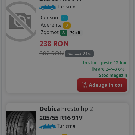
Turisme
Consum
C
Aderenta
D
Zgomot
A
70 dB
238
RON
302 RON
21
%
Discount
In stoc - peste 12 buc
livrare 24/48 ore
Stoc magazin
4
Adauga in cos
Debica
Presto hp 2
205/55 R16 91V
Turisme