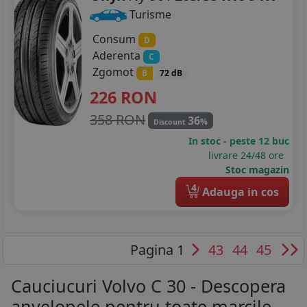
Turisme
Consum
D
Aderenta
C
Zgomot
B
72 dB
226
RON
358 RON
36
%
Discount
In stoc - peste 12 buc
livrare 24/48 ore
Stoc magazin
4
Adauga in cos
Pagina 1
43
44
45
Cauciucuri Volvo C 30 - Descopera
anvelopele pentru toate marcile