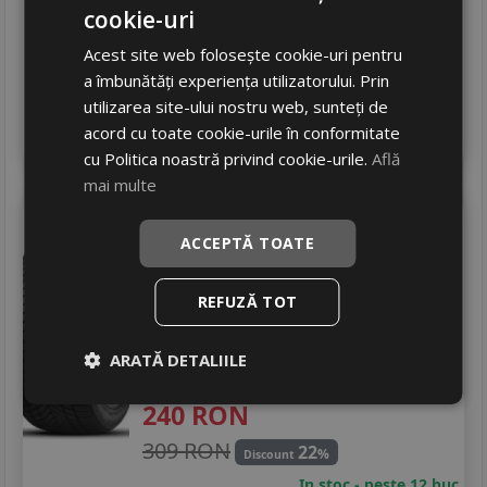
cookie-uri
381 RON
35
%
Discount
Acest site web folosește cookie-uri pentru
In stoc - peste 12 buc
livrare 24/48 ore
a îmbunătăți experiența utilizatorului. Prin
Stoc magazin
utilizarea site-ului nostru web, sunteți de
4
acord cu toate cookie-urile în conformitate
Adauga in cos
cu Politica noastră privind cookie-urile.
Află
mai multe
Tercelo
Croseason 4s
ACCEPTĂ TOATE
205/55 R16 91V
Turisme
REFUZĂ TOT
Consum
C
Aderenta
C
ARATĂ DETALIILE
Zgomot
A
71 dB
240
RON
309 RON
22
%
Discount
In stoc - peste 12 buc