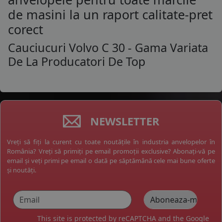
de masini la un raport calitate-pret
corect
Cauciucuri Volvo C 30 - Gama Variata
De La Producatori De Top
NEWSLETTER
Vreți să fiți la curent cu toate noutățile în industria anvelopelor în
România? Vreți să primiți pe email promoții exclusive? Abonați-vă pe
email și veți primi pe email o dată pe săptămână cele mai bune oferte
și noutăți.
This site is protected by reCAPTCHA and the Google