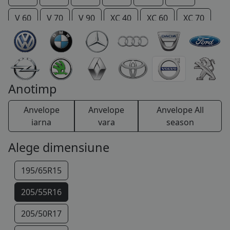
COS (
0 PRODUSE
)
V 60
V 70
V 90
XC 40
XC 60
XC 70
XC 90
Anotimp
Anvelope
Anvelope
Anvelope All
iarna
vara
season
Alege dimensiune
195/65R15
205/55R16
205/50R17