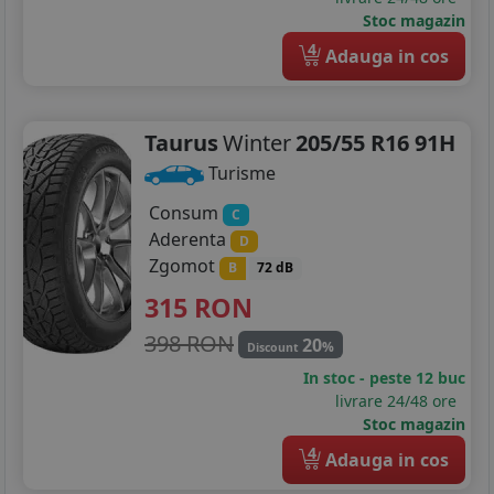
Stoc magazin
4
Adauga in cos
Taurus
Winter
205/55 R16 91H
Turisme
Consum
C
Aderenta
D
Zgomot
B
72 dB
315
RON
398 RON
20
%
Discount
In stoc - peste 12 buc
livrare 24/48 ore
Stoc magazin
4
Adauga in cos