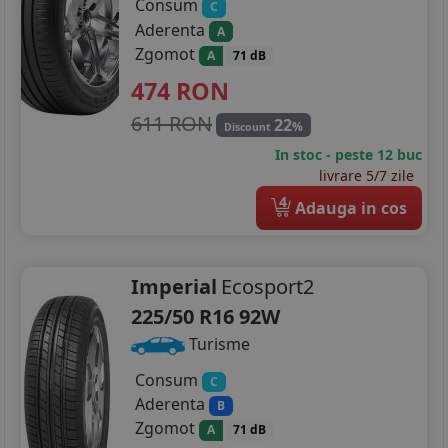
Consum
C
Aderenta
245/40R21
A
Zgomot
A
71 dB
255/40R21
474
RON
275/40R21
611 RON
22
%
Discount
In stoc - peste 12 buc
265/35R22
livrare 5/7 zile
275/35R22
4
Adauga in cos
Imperial
Ecosport2
225/50 R16 92W
Turisme
Consum
C
Aderenta
B
Zgomot
A
71 dB