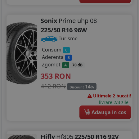
Sonix
Prime uhp 08
225/50 R16 96W
Turisme
Consum
C
Aderenta
B
Zgomot
A
70 dB
353
RON
412 RON
14
%
Discount
Ultimele 2 bucati!
livrare 2/3 zile
4
Adauga in cos
Hifly
Hf805
225/50 R16 92V