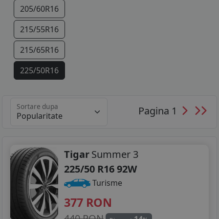
205/60R16
215/55R16
215/65R16
225/50R16
225/55R16
Sortare dupa
Pagina 1
225/70R16
205/45R17
205/50R17
Tigar
Summer 3
225/50 R16 92W
205/55R17
Turisme
215/45R17
377
RON
215/50R17
440 RON