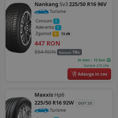
Nankang
Sv3
225/50 R16 96V
235/45R19
Turisme
235/50R19
Consum
C
235/55R19
Aderenta
C
Zgomot
B
72 dB
255/40R19
447
RON
255/50R19
554 RON
19
%
Discount
245/35R20
In stoc - 12 buc
livrare 2/3 zile
245/45R20
4
Adauga in cos
255/35R20
255/45R20
Maxxis
Hp6
225/50 R16 92W
DOT 25
275/45R20
Turisme
245/35R21