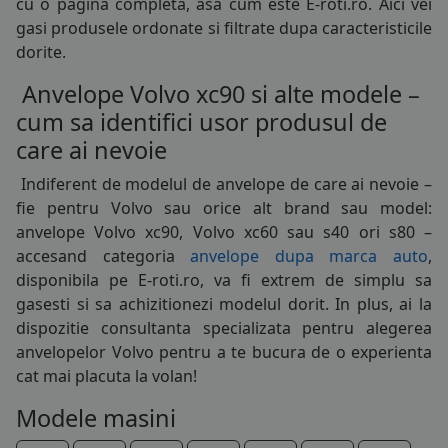
cu o pagina completa, asa cum este E-roti.ro. Aici vei
gasi produsele ordonate si filtrate dupa caracteristicile
dorite.
Anvelope Volvo xc90 si alte modele –
cum sa identifici usor produsul de
care ai nevoie
175/65R14
Indiferent de modelul de
anvelope
de care ai nevoie –
185/60R14
fie pentru Volvo sau orice alt brand sau model:
anvelope Volvo xc90, Volvo xc60 sau s40 ori s80 –
185/65R14
accesand categoria
anvelope dupa marca auto
,
disponibila pe E-roti.ro, va fi extrem de simplu sa
185/70R14
gasesti si sa achizitionezi modelul dorit. In plus, ai la
195/70R14
dispozitie consultanta specializata pentru alegerea
anvelopelor Volvo pentru a te bucura de o experienta
185/55R15
cat mai placuta la volan!
185/65R15
Modele masini