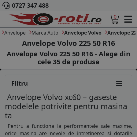
0727 347 488
0
ACASA
DESPRE NOI
Anvelope
Marca Auto
Anvelope Volvo
Anvelope 22
ANVELOPE
Anvelope Volvo 225 50 R16
AUTO
Anvelope Volvo 225 50 R16 - Alege din
CAMION
cele
35
de produse
MOTO
AGROINDUSTRIALE
CAUTARE DUPA
Filtru
DIMENSIUNI
PRODUCATORI ANVELOPE
Anvelope Volvo xc60 – gaseste
MARCA AUTO
modelele potrivite pentru masina
BLOG
ta
B2B - COLABORARE COMPANII
Pentru a functiona la performantele sale maxime,
CONT
orice masina are nevoie de intretinerea si dotarile
CONTACT