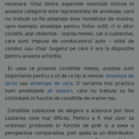
necesare. Unul dintre aspectele esentiale incluse in
COS (
0 PRODUSE
)
aceasta categorie este reprezentata de
anvelope
, care
nu trebuie sa fie adaptate doar modelului de masina,
spre exemplu anvelope pentru Volvo xc60, ci si altor
conditii, atat obiective – starea meteo, cat si subiective,
care sunt impuse de conducatorul auto – stilul de
condus sau chiar bugetul pe care il are la dispozitie
pentru aceasta achizitie.
In ceea ce priveste conditiile meteo, acestea sunt
importante pentru a sti de ce tip ai nevoie:
anvelope de
iarna
sau
anvelope de vara
. O varianta mai practica
sunt anvelopele
all season
, care nu trebuie sa fie
schimbate in functie de conditiile de vreme rea.
Conditiile subiective de alegere a acestora pot face
cautarea ceva mai dificila. Pentru a fi mai usor sa
ordonezi produsele in functie de pret si a avea o
perspectiva comparativa, poti apela la un distribuitor