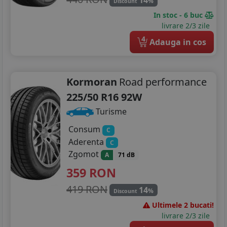
14
%
Discount
In stoc - 6 buc
215/60R17
livrare 2/3 zile
225/45R17
4
Adauga in cos
225/50R17
225/55R17
Kormoran
Road performance
225/50 R16 92W
235/45R17
Turisme
235/55R17
Consum
C
Aderenta
C
235/60R17
Zgomot
A
71 dB
235/65R17
359
RON
245/45R17
419 RON
14
%
Discount
Ultimele 2 bucati!
215/45R18
livrare 2/3 zile