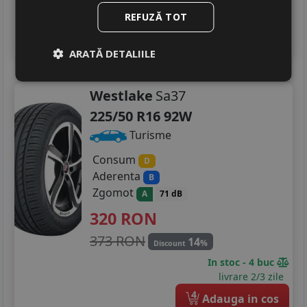
In stoc - 8 buc
REFUZĂ TOT
livrare 2/3 zile
4
Adauga in cos
ARATĂ DETALIILE
Westlake
Sa37
225/50 R16 92W
Turisme
Consum
D
Aderenta
B
Zgomot
A
71 dB
320
RON
373 RON
14
%
Discount
In stoc - 4 buc
livrare 2/3 zile
4
Adauga in cos