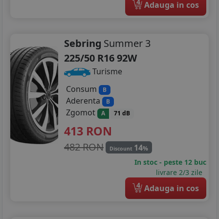
225/40R18
4
Adauga in cos
225/45R18
Sebring
Summer 3
235/40R18
225/50 R16 92W
235/50R18
Turisme
235/55R18
Consum
B
Aderenta
B
235/60R18
Zgomot
A
71 dB
245/40R18
413
RON
482 RON
245/45R18
14
%
Discount
In stoc - peste 12 buc
225/40R19
livrare 2/3 zile
4
235/35R19
Adauga in cos
235/40R19