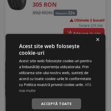
305
RON
392 RON
22
%
Discount
Ultimele 2 bucati!
livrare 2/3 zile
4
Adauga in cos
×
Acest site web folosește
cookie-uri
Royal Black
Royal explorer ii
225/50 R16 96W
Acest site web folosește cookie-uri pentru
a îmbunătăți experiența utilizatorului. Prin
Turisme
utilizarea site-ului nostru web, sunteți de
Consum
C
acord cu toate cookie-urile în conformitate
Aderenta
C
cu Politica noastră privind cookie-urile.
Află
Zgomot
A
71 dB
mai multe
326
RON
ACCEPTĂ TOATE
419 RON
22
%
Discount