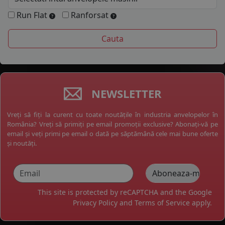
Run Flat
Ranforsat
NEWSLETTER
Vreți să fiți la curent cu toate noutățile în industria anvelopelor în
România? Vreți să primiți pe email promoții exclusive? Abonați-vă pe
email și veți primi pe email o dată pe săptămână cele mai bune oferte
și noutăți.
This site is protected by reCAPTCHA and the Google
Privacy Policy
and
Terms of Service
apply.