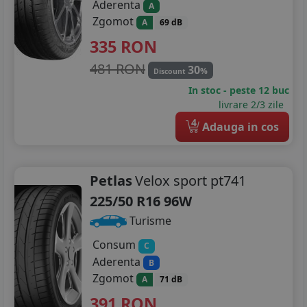
Aderenta
A
Zgomot
A
69 dB
335
RON
481 RON
30
%
Discount
In stoc - peste 12 buc
livrare 2/3 zile
4
Adauga in cos
Petlas
Velox sport pt741
225/50 R16 96W
Turisme
Consum
C
Aderenta
B
Zgomot
A
71 dB
391
RON