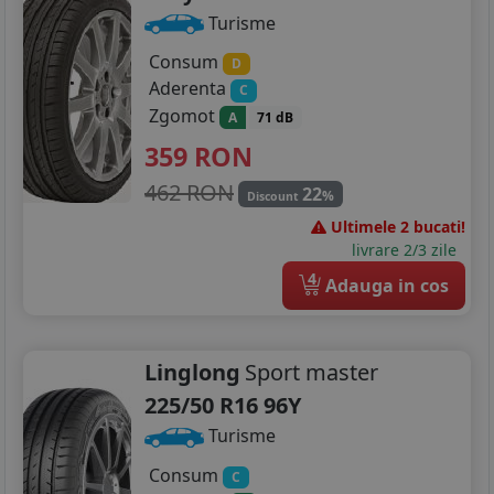
Turisme
Consum
D
Aderenta
C
Zgomot
A
71 dB
359
RON
462 RON
22
%
Discount
Ultimele 2 bucati!
livrare 2/3 zile
4
Adauga in cos
Linglong
Sport master
225/50 R16 96Y
Turisme
Consum
C