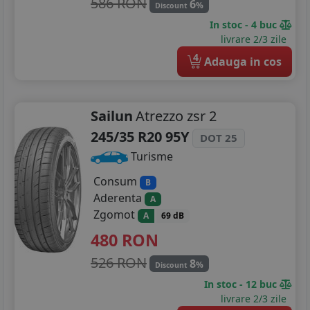
586 RON
6
%
Discount
In stoc - 4 buc
livrare 2/3 zile
4
Adauga in cos
Sailun
Atrezzo zsr 2
245/35 R20 95Y
DOT 25
Turisme
Consum
B
Aderenta
A
Zgomot
A
69 dB
480
RON
526 RON
8
%
Discount
In stoc - 12 buc
livrare 2/3 zile