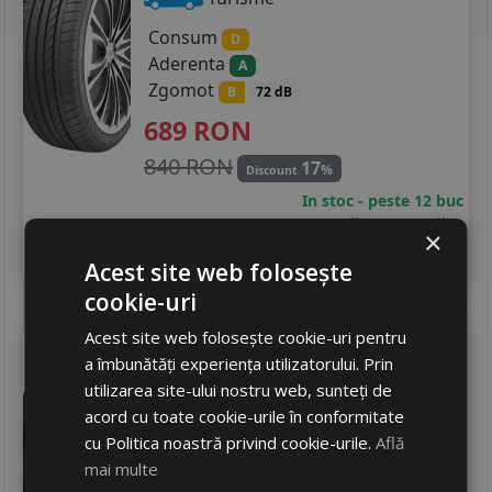
Consum
D
Aderenta
A
Zgomot
B
72 dB
689
RON
840 RON
17
%
Discount
In stoc - peste 12 buc
livrare 2/3 zile
×
4
Adauga in cos
Acest site web folosește
cookie-uri
Acest site web folosește cookie-uri pentru
Imperial
All season driver
a îmbunătăți experiența utilizatorului. Prin
245/35 R20 95W
utilizarea site-ului nostru web, sunteți de
Turisme
acord cu toate cookie-urile în conformitate
cu Politica noastră privind cookie-urile.
Află
Consum
C
mai multe
Aderenta
B