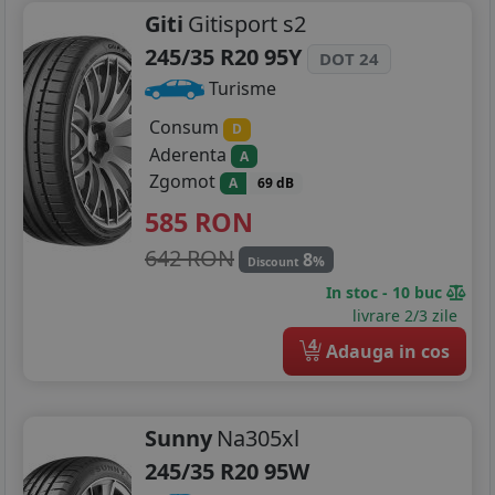
Giti
Gitisport s2
245/35 R20 95Y
DOT 24
Turisme
Consum
D
Aderenta
A
Zgomot
A
69 dB
585
RON
642 RON
8
%
Discount
In stoc - 10 buc
livrare 2/3 zile
4
Adauga in cos
Sunny
Na305xl
245/35 R20 95W