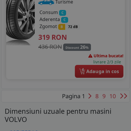
Turisme
Consum
C
Aderenta
C
Zgomot
B
72 dB
319
RON
436 RON
26
%
Discount
Ultima bucata!
livrare 2/3 zile
4
Adauga in cos
Pagina 1
8
9
10
Dimensiuni uzuale pentru masini
VOLVO