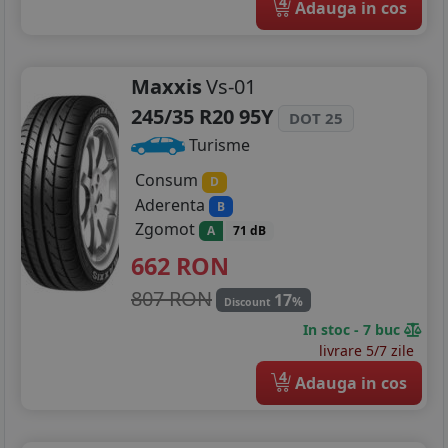
4
Adauga in cos
Maxxis
Vs-01
245/35 R20 95Y
DOT 25
Turisme
Consum
D
Aderenta
B
Zgomot
A
71 dB
662
RON
807 RON
17
%
Discount
In stoc - 7 buc
livrare 5/7 zile
4
Adauga in cos