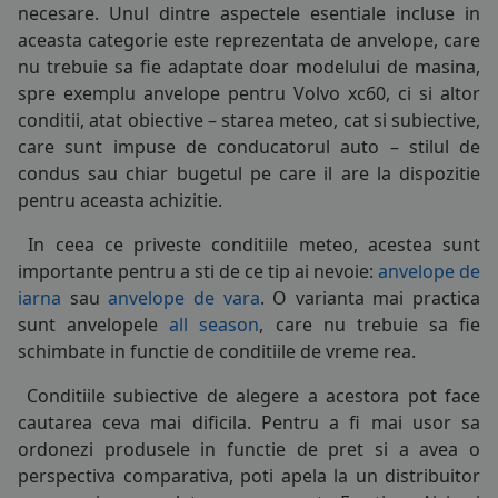
necesare. Unul dintre aspectele esentiale incluse in
215/65R16
COS (
0 PRODUSE
)
aceasta categorie este reprezentata de
anvelope
, care
nu trebuie sa fie adaptate doar modelului de masina,
225/50R16
spre exemplu anvelope pentru Volvo xc60, ci si altor
225/55R16
conditii, atat obiective – starea meteo, cat si subiective,
care sunt impuse de conducatorul auto – stilul de
225/70R16
condus sau chiar bugetul pe care il are la dispozitie
pentru aceasta achizitie.
205/45R17
In ceea ce priveste conditiile meteo, acestea sunt
205/50R17
importante pentru a sti de ce tip ai nevoie:
anvelope de
iarna
sau
anvelope de vara
. O varianta mai practica
205/55R17
sunt anvelopele
all season
, care nu trebuie sa fie
215/45R17
schimbate in functie de conditiile de vreme rea.
215/50R17
Conditiile subiective de alegere a acestora pot face
cautarea ceva mai dificila. Pentru a fi mai usor sa
215/60R17
ordonezi produsele in functie de pret si a avea o
perspectiva comparativa, poti apela la un distribuitor
225/45R17