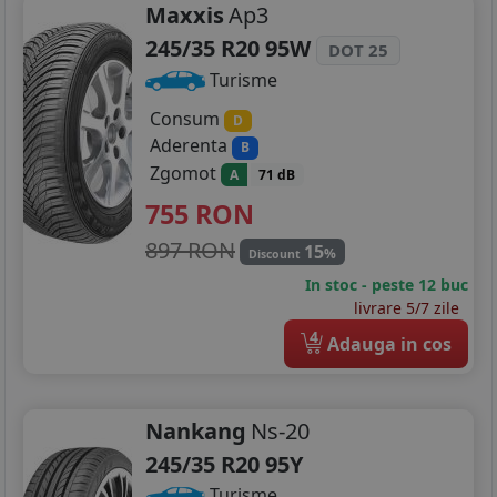
Maxxis
Ap3
245/35 R20 95W
DOT 25
Turisme
Consum
D
Aderenta
B
Zgomot
A
71 dB
755
RON
897 RON
15
%
Discount
In stoc - peste 12 buc
livrare 5/7 zile
4
Adauga in cos
Nankang
Ns-20
245/35 R20 95Y
Turisme