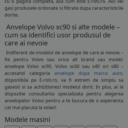
cu o pagina completa, asa cum este E-roti.ro. Aici vei
gasi produsele ordonate si filtrate dupa caracteristicile
225/50R17
dorite.
225/55R17
Anvelope Volvo xc90 si alte modele –
235/45R17
cum sa identifici usor produsul de
care ai nevoie
235/55R17
Indiferent de modelul de
anvelope
de care ai nevoie –
235/60R17
fie pentru Volvo sau orice alt brand sau model:
anvelope Volvo xc90, Volvo xc60 sau s40 ori s80 –
235/65R17
accesand categoria
anvelope dupa marca auto
,
disponibila pe E-roti.ro, va fi extrem de simplu sa
245/45R17
gasesti si sa achizitionezi modelul dorit. In plus, ai la
215/45R18
dispozitie consultanta specializata pentru alegerea
anvelopelor Volvo pentru a te bucura de o experienta
225/40R18
cat mai placuta la volan!
225/45R18
Modele masini