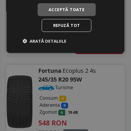
Zgomot
A
71 dB
ACCEPTĂ TOATE
583
RON
693 RON
15
%
Discount
REFUZĂ TOT
In stoc - peste 12 buc
livrare 2/3 zile
ARATĂ DETALIILE
4
Adauga in cos
Fortuna
Ecoplus 2 4s
245/35 R20 95W
Turisme
Consum
D
Aderenta
B
Zgomot
A
70 dB
548
RON