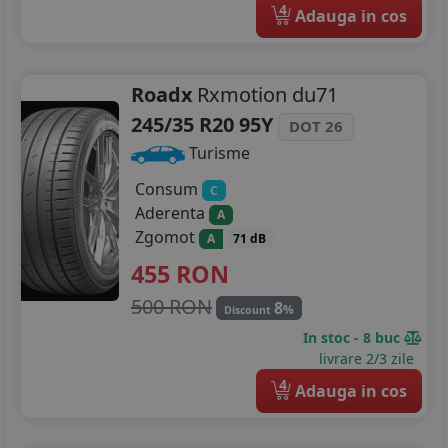
4
Adauga in cos
Roadx
Rxmotion du71
245/35 R20 95Y
DOT 26
Turisme
Consum
C
Aderenta
A
Zgomot
A
71 dB
455
RON
500 RON
8
%
Discount
In stoc - 8 buc
livrare 2/3 zile
4
Adauga in cos