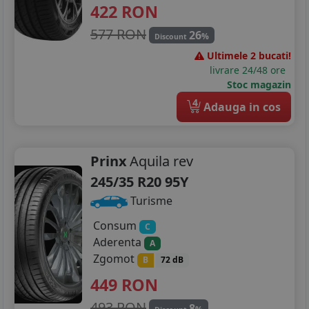
422
RON
275/40R21
577 RON
26
%
Discount
265/35R22
Ultimele 2 bucati!
livrare 24/48 ore
275/35R22
Stoc magazin
4
Adauga in cos
Prinx
Aquila rev
245/35 R20 95Y
Turisme
Consum
C
Aderenta
A
Zgomot
B
72 dB
449
RON
493 RON
8