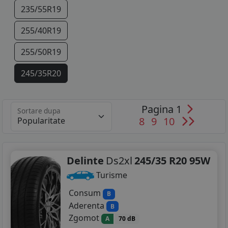
235/55R19
255/40R19
255/50R19
245/35R20
245/45R20
Pagina 1
Sortare dupa
255/35R20
8
9
10
255/45R20
275/45R20
Delinte
Ds2xl
245/35 R20 95W
Turisme
245/35R21
Consum
B
245/40R21
Aderenta
B
Zgomot
A
70 dB
255/40R21