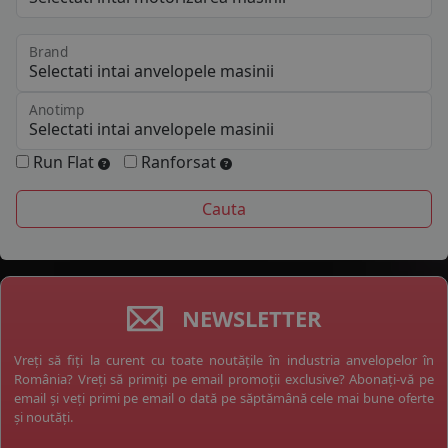
Brand
Anotimp
Run Flat
Ranforsat
NEWSLETTER
Vreți să fiți la curent cu toate noutățile în industria anvelopelor în
România? Vreți să primiți pe email promoții exclusive? Abonați-vă pe
email și veți primi pe email o dată pe săptămână cele mai bune oferte
și noutăți.