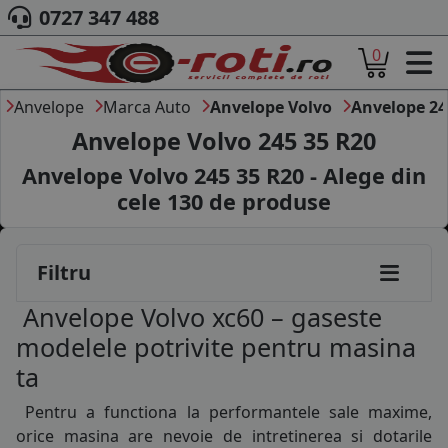
195/65R15
0727 347 488
205/50R15
0
ACASA
205/55R15
DESPRE NOI
Anvelope
Marca Auto
Anvelope Volvo
Anvelope 24
ANVELOPE
205/60R15
Anvelope Volvo 245 35 R20
AUTO
Anvelope Volvo 245 35 R20 - Alege din
205/65R15
CAMION
cele
130
de produse
MOTO
195/60R16
AGROINDUSTRIALE
CAUTARE DUPA
205/45R16
Filtru
DIMENSIUNI
PRODUCATORI ANVELOPE
205/50R16
Anvelope Volvo xc60 – gaseste
MARCA AUTO
205/55R16
modelele potrivite pentru masina
BLOG
ta
B2B - COLABORARE COMPANII
205/60R16
Pentru a functiona la performantele sale maxime,
CONT
215/55R16
orice masina are nevoie de intretinerea si dotarile
CONTACT