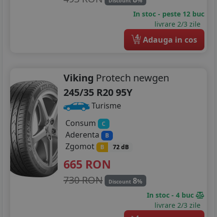
%
Discount
In stoc - peste 12 buc
livrare 2/3 zile
4
Adauga in cos
Viking
Protech newgen
245/35 R20 95Y
Turisme
Consum
C
Aderenta
B
Zgomot
B
72 dB
665
RON
730 RON
8
%
Discount
In stoc - 4 buc
livrare 2/3 zile