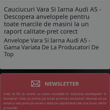
Cauciucuri Vara Si Iarna Audi A5 -
Descopera anvelopele pentru
toate marcile de masini la un
raport calitate-pret corect
Anvelope Vara Si Iarna Audi A5 -
Gama Variata De La Producatori De
Top
NEWSLETTER
Vreți să fiți la curent cu toate noutățile în industria anvelopelor în
România? Vreți să primiți pe email promoții exclusive? Abonați-vă pe
email și veți primi pe email o dată pe săptămână cele mai bune oferte
și noutăți.