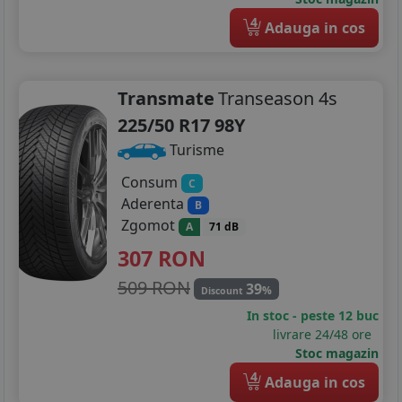
4
Adauga in cos
Transmate
Transeason 4s
225/50 R17 98Y
Turisme
Consum
C
Aderenta
B
Zgomot
A
71 dB
307
RON
509 RON
39
%
Discount
In stoc - peste 12 buc
livrare 24/48 ore
Stoc magazin
4
Adauga in cos