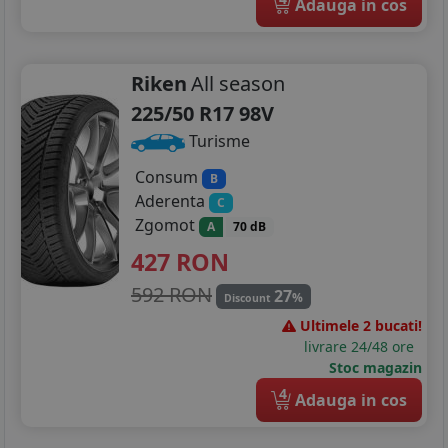
Adauga in cos
Riken
All season
225/50 R17 98V
Turisme
Consum
B
Aderenta
C
Zgomot
A
70 dB
427
RON
592 RON
27
%
Discount
Ultimele 2 bucati!
livrare 24/48 ore
Stoc magazin
4
Adauga in cos