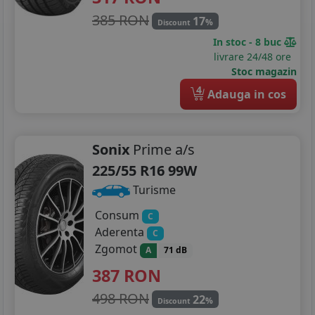
385 RON
17
%
Discount
In stoc - 8 buc
livrare 24/48 ore
Stoc magazin
4
Adauga in cos
Sonix
Prime a/s
225/55 R16 99W
Turisme
Consum
C
Aderenta
C
Zgomot
A
71 dB
387
RON
498 RON
22
%
Discount