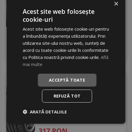
×
Zgomot
A
70 dB
Acest site web folosește
317
RON
cookie-uri
385 RON
17
%
Discount
Acest site web folosește cookie-uri pentru
In stoc - 8 buc
a îmbunătăți experiența utilizatorului. Prin
livrare 24/48 ore
utilizarea site-ului nostru web, sunteți de
Stoc magazin
acord cu toate cookie-urile în conformitate
4
Adauga in cos
cu Politica noastră privind cookie-urile.
Află
mai multe
Mirage
Mr-762 as
ACCEPTĂ TOATE
225/45 R18 95V
Turisme
REFUZĂ TOT
Consum
D
ARATĂ DETALIILE
Aderenta
C
Zgomot
B
72 dB
317
RON