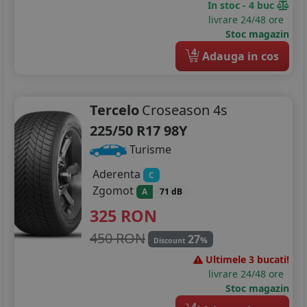
In stoc - 4 buc
livrare 24/48 ore
Stoc magazin
4
Adauga in cos
Tercelo
Croseason 4s
225/50 R17 98Y
Turisme
Aderenta
C
Zgomot
A
71 dB
325
RON
450 RON
27
%
Discount
Ultimele 3 bucati!
livrare 24/48 ore
Stoc magazin
4