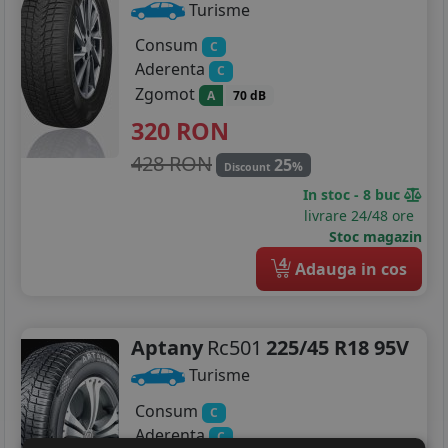
Turisme
Consum
C
Aderenta
C
Zgomot
A
70 dB
320
RON
428 RON
25
%
Discount
In stoc - 8 buc
livrare 24/48 ore
Stoc magazin
4
Adauga in cos
Aptany
Rc501
225/45 R18 95V
Turisme
Consum
C
Aderenta
C