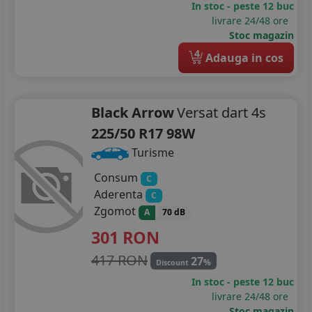
In stoc - peste 12 buc
livrare 24/48 ore
Stoc magazin
4
Adauga in cos
Black Arrow
Versat dart 4s
225/50 R17 98W
Turisme
Consum
C
Aderenta
C
Zgomot
A
70 dB
301
RON
417 RON
27
%
Discount
In stoc - peste 12 buc
livrare 24/48 ore
Stoc magazin