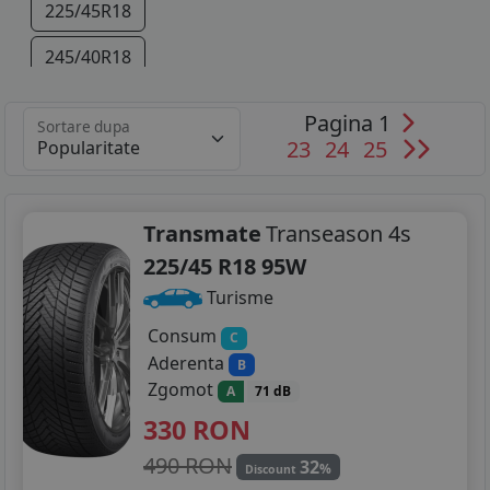
225/45R18
245/40R18
255/35R19
Pagina 1
Sortare dupa
23
24
25
265/30R20
Transmate
Transeason 4s
225/45 R18 95W
Turisme
Consum
C
Aderenta
B
Zgomot
A
71 dB
330
RON
490 RON
32
%
Discount