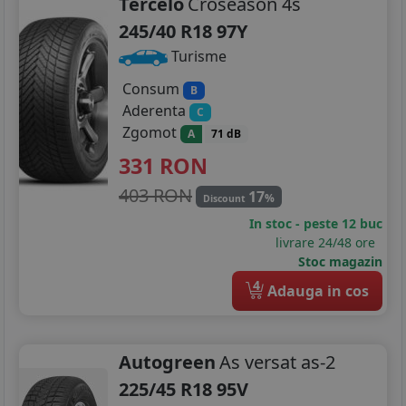
Tercelo
Croseason 4s
245/40 R18 97Y
Turisme
Consum
B
Aderenta
C
Zgomot
A
71 dB
331
RON
403 RON
17
%
Discount
In stoc - peste 12 buc
livrare 24/48 ore
Stoc magazin
4
Adauga in cos
Autogreen
As versat as-2
225/45 R18 95V