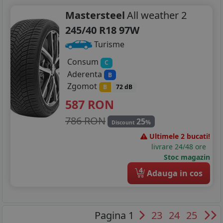
Mastersteel
All weather 2
245/40 R18 97W
Turisme
Consum
C
Aderenta
B
Zgomot
B
72 dB
587
RON
786 RON
25
%
Discount
Ultimele 2 bucati!
livrare 24/48 ore
Stoc magazin
4
Adauga in cos
Pagina 1
23
24
25