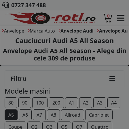
0727 347 488
0
ACASA
DESPRE NOI
Anvelope
Marca Auto
Anvelope Audi
Anvelope Au
ANVELOPE
Cauciucuri Audi A5 All Season
AUTO
Anvelope Audi A5 All Season - Alege din
CAMION
cele
309
de produse
MOTO
AGROINDUSTRIALE
CAUTARE DUPA
Filtru
DIMENSIUNI
PRODUCATORI ANVELOPE
Modele masini
MARCA AUTO
BLOG
80
90
100
200
A1
A2
A3
A4
B2B - COLABORARE COMPANII
A5
A6
A7
A8
Allroad
Cabriolet
CONT
Coupe
Q2
Q3
Q5
Q7
Quattro
CONTACT