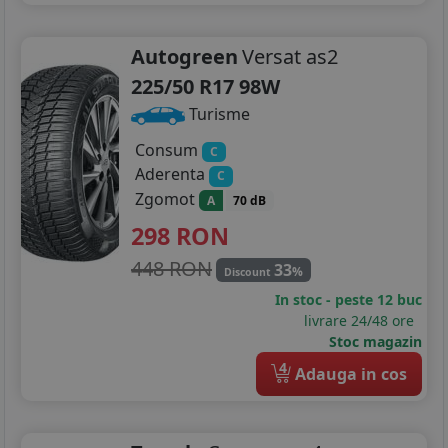
Autogreen
Versat as2
225/50 R17 98W
Turisme
Consum
C
Aderenta
C
Zgomot
A
70 dB
298
RON
448 RON
33
%
Discount
In stoc - peste 12 buc
livrare 24/48 ore
Stoc magazin
4
Adauga in cos