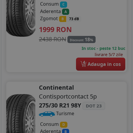
Consum
C
Aderenta
A
Zgomot
B
73 dB
1999
RON
2438 RON
18
%
Discount
In stoc - peste 12 buc
livrare 5/7 zile
4
Adauga in cos
Continental
Contisportcontact 5p
275/30 R21 98Y
DOT 23
Turisme
Consum
D
Aderenta
B