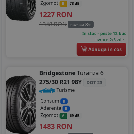
Zgomot
B
73 dB
1227
RON
1348 RON
8
%
Discount
In stoc - peste 12 buc
livrare 2/3 zile
4
Adauga in cos
Bridgestone
Turanza 6
275/30 R21 98Y
DOT 23
Turisme
Consum
B
Aderenta
B
Zgomot
A
69 dB
1483
RON