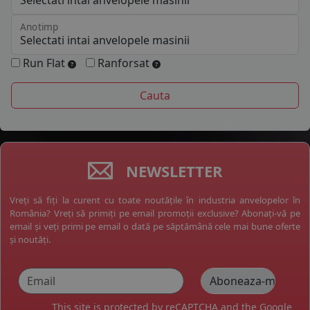
Anotimp
Run Flat
Ranforsat
NEWSLETTER
Vreți să fiți la curent cu toate noutățile în industria anvelopelor în
România? Vreți să primiți pe email promoții exclusive? Abonați-vă pe
email și veți primi pe email o dată pe săptămână cele mai bune oferte
și noutăți.
This site is protected by reCAPTCHA and the Google