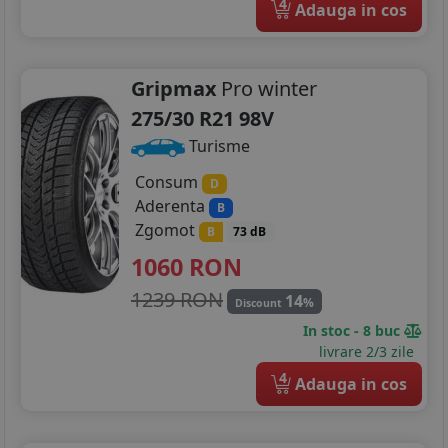
4
Adauga in cos
Gripmax
Pro winter
275/30 R21 98V
Turisme
Consum
D
Aderenta
B
Zgomot
B
73 dB
1060
RON
1239 RON
14
%
Discount
In stoc - 8 buc
livrare 2/3 zile
4
Adauga in cos