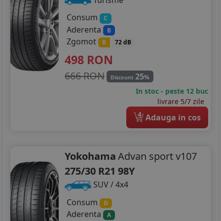
Consum
C
Aderenta
B
Zgomot
B
72 dB
498
RON
666 RON
25
%
Discount
In stoc - peste 12 buc
livrare 5/7 zile
4
Adauga in cos
Yokohama
Advan sport v107
275/30 R21 98Y
SUV / 4x4
Consum
D
Aderenta
A