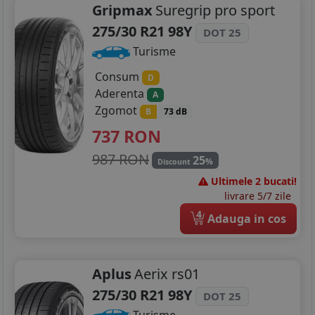
Gripmax
Suregrip pro sport
275/30 R21 98Y
DOT 25
Turisme
Consum
D
Aderenta
A
Zgomot
B
73 dB
737
RON
987 RON
25
%
Discount
Ultimele 2 bucati!
livrare 5/7 zile
4
Adauga in cos
Aplus
Aerix rs01
275/30 R21 98Y
DOT 25
Turisme