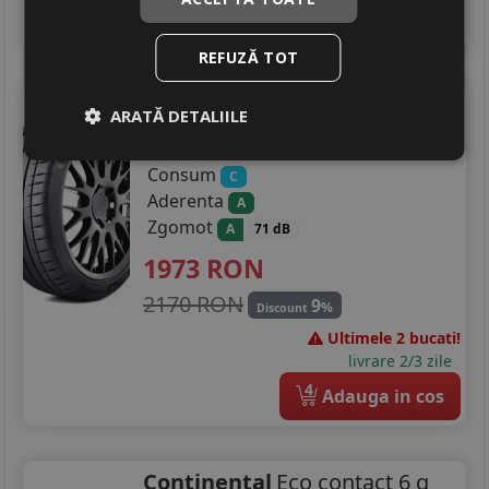
4
Adauga in cos
REFUZĂ TOT
Michelin
Ps4 s
275/30 R21 98Y
ARATĂ DETALIILE
Turisme
Consum
C
Aderenta
A
Zgomot
A
71 dB
1973
RON
2170 RON
9
%
Discount
Ultimele 2 bucati!
livrare 2/3 zile
4
Adauga in cos
Continental
Eco contact 6 q