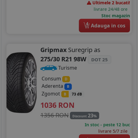
Ultimele 2 bucati!
livrare 24/48 ore
Stoc magazin
4
Adauga in cos
Gripmax
Suregrip as
275/30 R21 98W
DOT 25
Turisme
Consum
D
Aderenta
B
Zgomot
B
73 dB
1036
RON
1356 RON
23
%
Discount
In stoc - peste 12 buc
livrare 5/7 zile