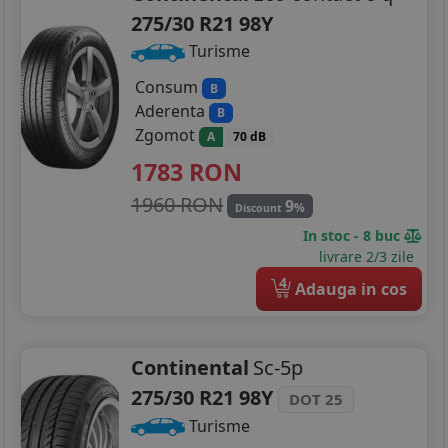
275/30 R21 98Y
Turisme
Consum
B
Aderenta
B
Zgomot
A
70 dB
1783
RON
1960 RON
9
%
Discount
In stoc - 8 buc
livrare 2/3 zile
4
Adauga in cos
Continental
Sc-5p
275/30 R21 98Y
DOT 25
Turisme