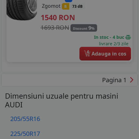
Zgomot
B
73 dB
1540
RON
1693 RON
9
%
Discount
In stoc - 4 buc
livrare 2/3 zile
4
Adauga in cos
Pagina 1
Dimensiuni uzuale pentru masini
AUDI
205/55R16
225/50R17