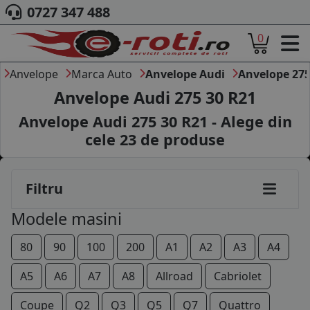
255/55R19
0727 347 488
0
265/35R19
ACASA
265/50R19
DESPRE NOI
Anvelope
Marca Auto
Anvelope Audi
Anvelope 275
ANVELOPE
Anvelope Audi 275 30 R21
295/30R19
AUTO
Anvelope Audi 275 30 R21 - Alege din
CAMION
295/35R19
cele
23
de produse
MOTO
305/30R19
AGROINDUSTRIALE
CAUTARE DUPA
245/30R20
Filtru
DIMENSIUNI
PRODUCATORI ANVELOPE
255/30R20
Modele masini
MARCA AUTO
BLOG
255/35R20
80
90
100
200
A1
A2
A3
A4
B2B - COLABORARE COMPANII
255/40R20
A5
A6
A7
A8
Allroad
Cabriolet
CONT
255/45R20
Coupe
Q2
Q3
Q5
Q7
Quattro
CONTACT