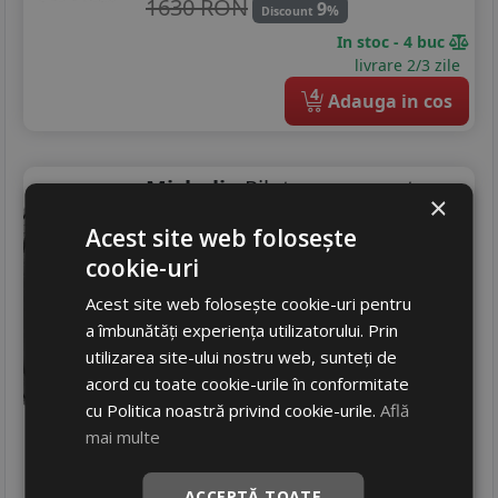
1630 RON
9
%
Discount
In stoc - 4 buc
livrare 2/3 zile
4
Adauga in cos
Michelin
Pilot super sport
×
275/30 R21 98Y
Acest site web folosește
Turisme
cookie-uri
Consum
D
Acest site web folosește cookie-uri pentru
Aderenta
A
a îmbunătăți experiența utilizatorului. Prin
Zgomot
A
71 dB
utilizarea site-ului nostru web, sunteți de
2155
RON
acord cu toate cookie-urile în conformitate
cu Politica noastră privind cookie-urile.
Află
2369 RON
9
%
Discount
mai multe
Ultimele 2 bucati!
livrare 2/3 zile
ACCEPTĂ TOATE