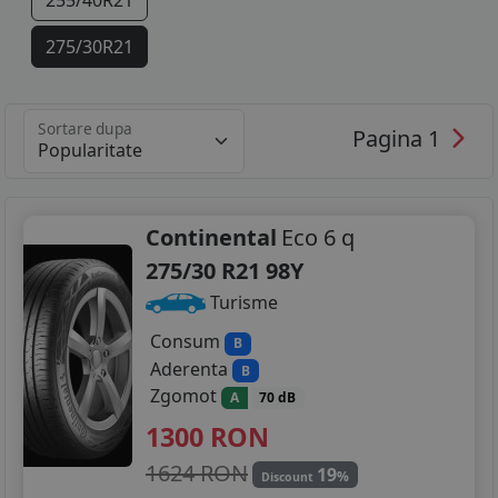
255/40R21
275/30R21
275/35R21
Sortare dupa
Pagina 1
275/40R21
285/40R21
295/35R21
Continental
Eco 6 q
275/30 R21 98Y
Turisme
Consum
B
Aderenta
B
Zgomot
A
70 dB
1300
RON
1624 RON
19
%
Discount