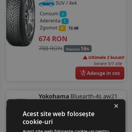
SUV / 4x4
Consum
C
Aderenta
C
Zgomot
B
72 dB
674
RON
788 RON
14
%
Discount
Ultimele 2 bucati!
livrare 5/7 zile
4
Adauga in cos
Yokohama
Bluearth-4s aw21
×
235/60 R18 107W
DOT 25
Acest site web folosește
Turisme
cookie-uri
Consum
C
Aderenta
Acest site web folosește cookie-uri pentru
B