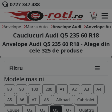
0727 347 488
0
ACASA
DESPRE NOI
Anvelope
Marca Auto
Anvelope Audi
Anvelope Au
ANVELOPE
Cauciucuri Audi Q5 235 60 R18
AUTO
Anvelope Audi Q5 235 60 R18 - Alege din
CAMION
cele
325
de produse
MOTO
AGROINDUSTRIALE
CAUTARE DUPA
Filtru
DIMENSIUNI
PRODUCATORI ANVELOPE
Modele masini
MARCA AUTO
BLOG
80
90
100
200
A1
A2
A3
A4
B2B - COLABORARE COMPANII
A5
A6
A7
A8
Allroad
Cabriolet
CONT
Coupe
Q2
Q3
Q5
Q7
Quattro
CONTACT