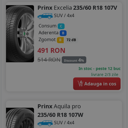
Prinx
Excelia
235/60 R18 107V
SUV / 4x4
Consum
C
Aderenta
B
Zgomot
B
72 dB
491
RON
514 RON
4
%
Discount
In stoc - peste 12 buc
livrare 2/3 zile
4
Adauga in cos
Prinx
Aquila pro
235/60 R18 107W
SUV / 4x4