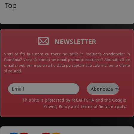
Top
NEWSLETTER
Vreți să fiți la curent cu toate noutățile în industria anvelopelor în
România? Vreți să primiți pe email promoții exclusive? Abonați-vă pe
email și veți primi pe email o dată pe săptămână cele mai bune oferte
și noutăți.
This site is protected by reCAPTCHA and the Google
Privacy Policy
and
Terms of Service
apply.