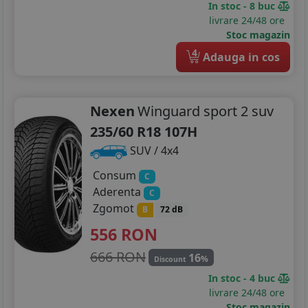
In stoc - 8 buc
livrare 24/48 ore
Stoc magazin
4
Adauga in cos
Nexen
Winguard sport 2 suv
235/60 R18 107H
SUV / 4x4
Consum
C
Aderenta
C
Zgomot
B
72 dB
556
RON
666 RON
16
%
Discount
In stoc - 4 buc
livrare 24/48 ore
Stoc magazin