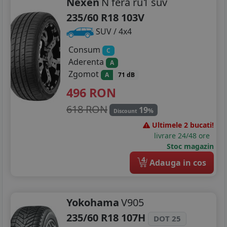
Nexen
N fera ru1 suv
235/60 R18 103V
SUV / 4x4
Consum
C
Aderenta
A
Zgomot
A
71 dB
496
RON
618 RON
19
%
Discount
Ultimele 2 bucati!
livrare 24/48 ore
Stoc magazin
4
Adauga in cos
Yokohama
V905
235/60 R18 107H
DOT 25