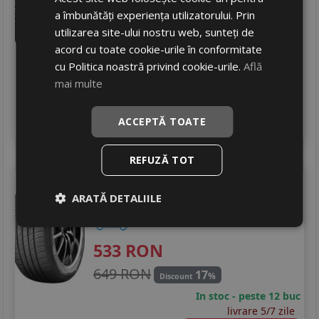
Zgomot
a îmbunătăți experiența utilizatorului. Prin
B
72 dB
utilizarea site-ului nostru web, sunteți de
601
RON
acord cu toate cookie-urile în conformitate
714 RON
15
cu Politica noastră privind cookie-urile.
Află
%
Discount
mai multe
In stoc - peste 12 buc
livrare 5/7 zile
4
ACCEPTĂ TOATE
Adauga in cos
REFUZĂ TOT
Kumho
Hp71xl.
ARATĂ DETALIILE
235/60 R18 107V
DOT 25
SUV / 4x4
533
RON
649 RON
17
%
Discount
In stoc - peste 12 buc
livrare 5/7 zile