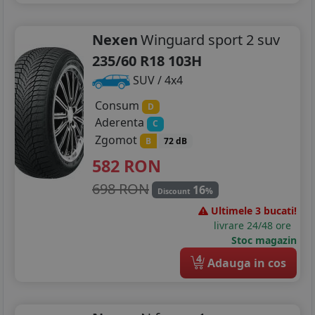
Nexen
Winguard sport 2 suv
235/60 R18 103H
SUV / 4x4
Consum
D
Aderenta
C
Zgomot
B
72 dB
582
RON
698 RON
16
%
Discount
Ultimele 3 bucati!
livrare 24/48 ore
Stoc magazin
4
Adauga in cos