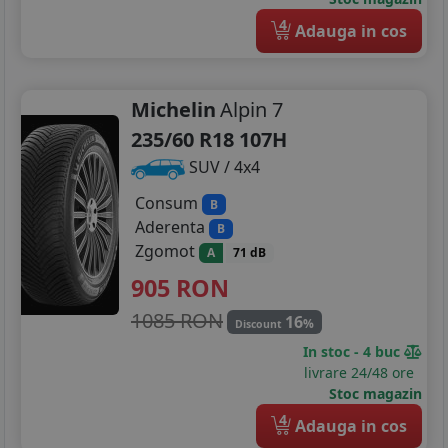
4
Adauga in cos
Michelin
Alpin 7
235/60 R18 107H
SUV / 4x4
Consum
B
Aderenta
B
Zgomot
A
71 dB
905
RON
1085 RON
16
%
Discount
In stoc - 4 buc
livrare 24/48 ore
Stoc magazin
4
Adauga in cos