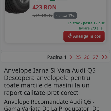
423
RON
515 RON
17
%
Discount
In stoc - peste 12 buc
livrare 2/3 zile
4
Adauga in cos
Pagina 1
25
26
27
Anvelope Iarna Si Vara Audi Q5 -
Descopera anvelopele pentru
toate marcile de masini la un
raport calitate-pret corect
Anvelope Recomandate Audi Q5 -
Gama Variata De La Producatori De