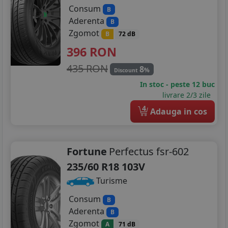
Consum
B
Aderenta
B
Zgomot
B
72 dB
396
RON
435 RON
8
%
Discount
In stoc - peste 12 buc
livrare 2/3 zile
4
Adauga in cos
Fortune
Perfectus fsr-602
235/60 R18 103V
Turisme
Consum
B
Aderenta
B
Zgomot
A
71 dB