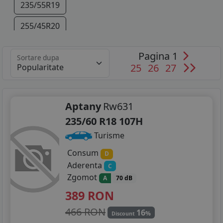
235/55R19
255/45R20
255/40R21
Pagina 1
Sortare dupa
25
26
27
Aptany
Rw631
235/60 R18 107H
Turisme
Consum
D
Aderenta
C
Zgomot
A
70 dB
389
RON
466 RON
16
%
Discount