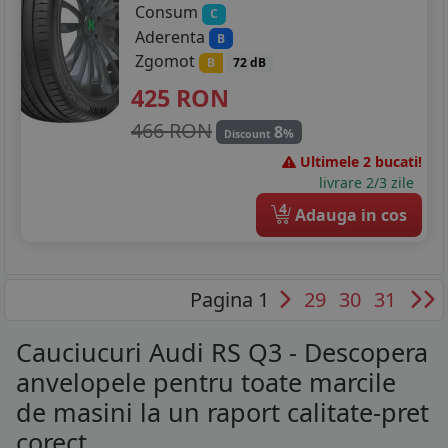
Consum
C
Aderenta
B
Zgomot
B
72 dB
425
RON
466 RON
8
%
Discount
Ultimele 2 bucati!
livrare 2/3 zile
4
Adauga in cos
Pagina 1
29
30
31
Cauciucuri Audi RS Q3 - Descopera
anvelopele pentru toate marcile
de masini la un raport calitate-pret
corect