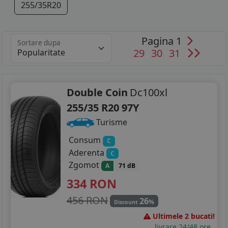
255/35R20
Pagina 1
Sortare dupa
29
30
31
Double Coin
Dc100xl
255/35 R20 97Y
Turisme
Consum
C
Aderenta
C
Zgomot
A
71 dB
334
RON
456 RON
26
%
Discount
Ultimele 2 bucati!
livrare 24/48 ore