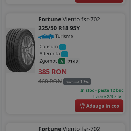
Fortune
Viento fsr-702
225/50 R18 95Y
Turisme
Consum
C
Aderenta
C
Zgomot
A
71 dB
385
RON
468 RON
17
%
Discount
In stoc - peste 12 buc
livrare 2/3 zile
4
Adauga in cos
Fortune
Viento fsr-702