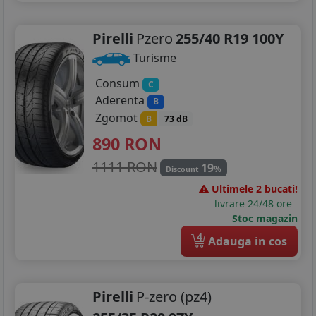
Pirelli
Pzero
255/40 R19 100Y
Turisme
Consum
C
Aderenta
B
Zgomot
B
73 dB
890
RON
1111 RON
19
%
Discount
Ultimele 2 bucati!
livrare 24/48 ore
Stoc magazin
4
Adauga in cos
Pirelli
P-zero (pz4)