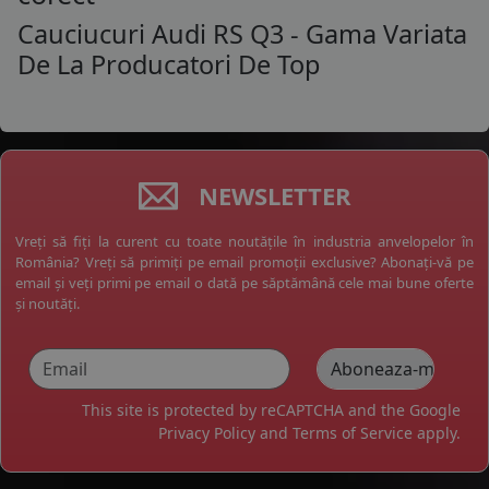
Cauciucuri Audi RS Q3 - Gama Variata
De La Producatori De Top
NEWSLETTER
Vreți să fiți la curent cu toate noutățile în industria anvelopelor în
România? Vreți să primiți pe email promoții exclusive? Abonați-vă pe
email și veți primi pe email o dată pe săptămână cele mai bune oferte
și noutăți.
This site is protected by reCAPTCHA and the Google
Privacy Policy
and
Terms of Service
apply.