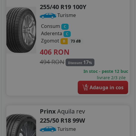
255/40 R19 100Y
Turisme
Consum
C
Aderenta
C
Zgomot
B
73 dB
406
RON
494 RON
17
%
Discount
In stoc - peste 12 buc
livrare 2/3 zile
4
Adauga in cos
Prinx
Aquila rev
225/50 R18 99W
Turisme