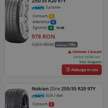
255/35 R20 97Y
Turisme
Consum
D
Aderenta
B
Zgomot
A
70 dB
978
RON
1221 RON
19
%
Discount
Ultimele 2 bucati!
livrare 24/48 ore
Stoc magazin
4
Adauga in cos
Nokian
Zline
255/35 R20 97Y
SUV / 4x4
Consum
E