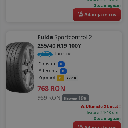
Stoc magazin
4
Adauga in cos
Fulda
Sportcontrol 2
255/40 R19 100Y
Turisme
Consum
B
Aderenta
B
Zgomot
B
72 dB
768
RON
959 RON
19
%
Discount
Ultimele 2 bucati!
livrare 24/48 ore
Stoc magazin
4
Adauga in cos