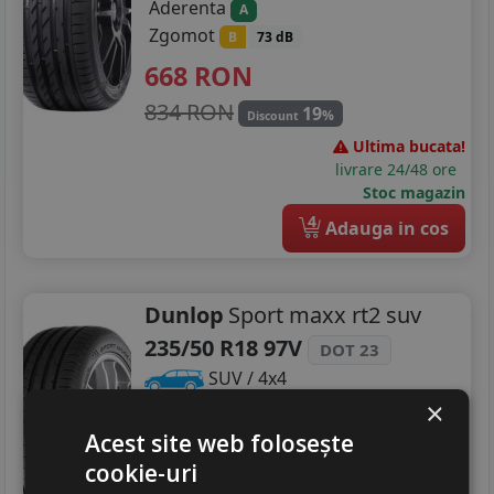
Aderenta
A
Zgomot
B
73 dB
668
RON
834 RON
19
%
Discount
Ultima bucata!
livrare 24/48 ore
Stoc magazin
4
Adauga in cos
Dunlop
Sport maxx rt2 suv
235/50 R18 97V
DOT 23
SUV / 4x4
×
Consum
B
Acest site web folosește
Aderenta
C
cookie-uri
Zgomot
A
71 dB