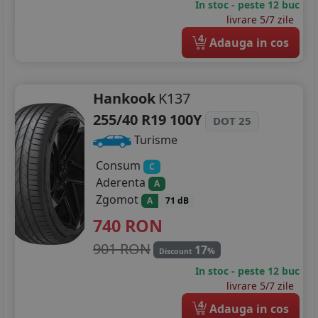
In stoc - peste 12 buc
livrare 5/7 zile
4
Adauga in cos
Hankook
K137
255/40 R19 100Y
DOT 25
Turisme
Consum
C
Aderenta
A
Zgomot
A
71 dB
740
RON
901 RON
17
%
Discount
In stoc - peste 12 buc
livrare 5/7 zile
4
Adauga in cos