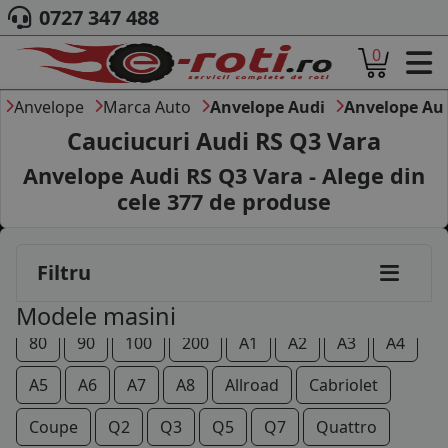
0727 347 488
0
ACASA
DESPRE NOI
Anvelope
Marca Auto
Anvelope Audi
Anvelope Aud
ANVELOPE
Cauciucuri Audi RS Q3 Vara
AUTO
Anvelope Audi RS Q3 Vara - Alege din
CAMION
cele
377
de produse
MOTO
AGROINDUSTRIALE
CAUTARE DUPA
Filtru
DIMENSIUNI
PRODUCATORI ANVELOPE
Modele masini
MARCA AUTO
80
90
100
200
A1
A2
A3
A4
BLOG
B2B - COLABORARE COMPANII
A5
A6
A7
A8
Allroad
Cabriolet
CONT
Coupe
Q2
Q3
Q5
Q7
Quattro
CONTACT