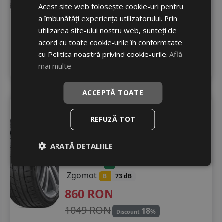
635
RON
Acest site web folosește cookie-uri pentru
a îmbunătăți experiența utilizatorului. Prin
698 RON
9
%
Discount
utilizarea site-ului nostru web, sunteți de
In stoc - peste 12 buc
acord cu toate cookie-urile în conformitate
livrare 2/3 zile
cu Politica noastră privind cookie-urile.
Află
4
Adauga in cos
mai multe
ACCEPTĂ TOATE
Hankook
K127 s1 evo3
255/40 R19 100Y
REFUZĂ TOT
DOT 25
Turisme
ARATĂ DETALIILE
Consum
C
Aderenta
A
Zgomot
B
73 dB
860
RON
1049 RON
18
%
Discount