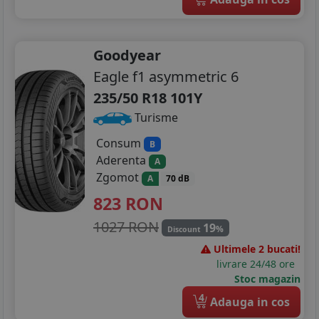
Goodyear
Eagle f1 asymmetric 6
235/50 R18 101Y
Turisme
Consum
B
Aderenta
A
Zgomot
A
70 dB
823
RON
1027 RON
19
%
Discount
Ultimele 2 bucati!
livrare 24/48 ore
Stoc magazin
4
Adauga in cos