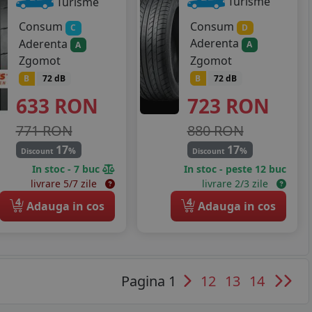
Turisme
Turisme
Consum
Consum
D
C
Aderenta
Aderenta
A
A
Zgomot
Zgomot
B
72 dB
B
72 dB
723
RON
633
RON
880 RON
771 RON
17
17
%
%
Discount
Discount
In stoc - 7 buc
In stoc - peste 12 buc
livrare 5/7 zile
livrare 2/3 zile
4
4
Adauga in cos
Adauga in cos
Pagina 1
12
13
14