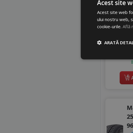
Acest site w
5
Acest site web fol
Di
ului nostru web, s
cookie-urile.
Află 
ARATĂ DETAL
4
A
M
25
9