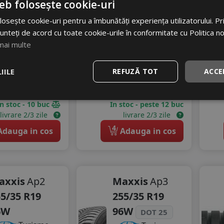
eb folosește cookie-uri
23 RON
Zgomot
osește cookie-uri pentru a îmbunătăți experiența utilizatorului. Prin
8
%
B
73 dB
scount
unteți de acord cu toate cookie-urile în conformitate cu Politica n
528
RON
mai multe
580 RON
IILE
REFUZĂ TOT
ACCE
8
%
Discount
In stoc - 10 buc
In stoc - peste 12 buc
livrare 2/3 zile
livrare 2/3 zile
4
dauga in cos
Adauga in cos
axxis
Ap2
Maxxis
Ap3
5/35 R19
255/35 R19
6W
96W
DOT 25