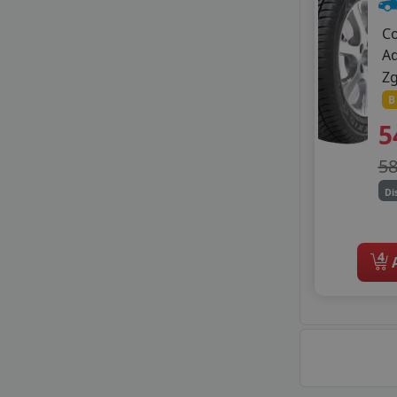
C
A
Z
B
5
5
Di
4
A