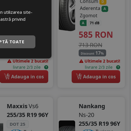
Consum
Consum
C
D
Aderenta
Aderenta
B
A
 utilizarea site-
Zgomot
Zgomot
oastră privind
B
73 dB
A
71 dB
565
RON
585
RON
PTĂ TOATE
620 RON
713 RON
8
17
%
%
Discount
Discount
Ultimele 2 bucati!
Ultimele 2 bucati!
livrare 2/3 zile
livrare 2/3 zile
4
4
Adauga in cos
Adauga in cos
Maxxis
Vs6
Nankang
255/35 R19 96Y
Ns-20
255/35 R19 96Y
DOT 25