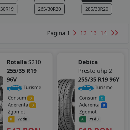
/30R19
265/30R20
285/30R20
Pagina 1
12
13
14
Rotalla
S210
Debica
255/35 R19
Presto uhp 2
96V
255/35 R19 96Y
Turisme
Turisme
Consum
Consum
D
C
Aderenta
Aderenta
D
B
Zgomot
Zgomot
B
72 dB
A
71 dB