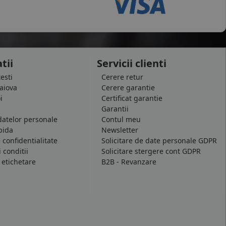
tii
Servicii clienti
testi
Cerere retur
raiova
Cerere garantie
i
Certificat garantie
Garantii
datelor personale
Contul meu
pida
Newsletter
e confidentialitate
Solicitare de date personale GDPR
 conditii
Solicitare stergere cont GDPR
 etichetare
B2B - Revanzare