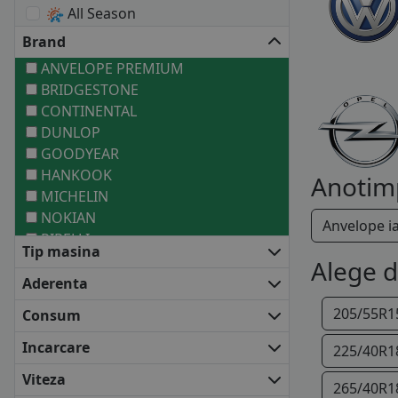
All Season
Brand
ANVELOPE PREMIUM
BRIDGESTONE
CONTINENTAL
DUNLOP
GOODYEAR
HANKOOK
Anotim
MICHELIN
NOKIAN
Anvelope i
PIRELLI
Tip masina
ANVELOPE MEDII
Alege 
BARUM
Aderenta
COOPER
205/55R1
Consum
DEBICA
FALKEN
Incarcare
225/40R1
FIRESTONE
Viteza
FULDA
265/40R1