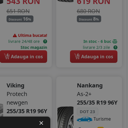
543
RON
619
RON
651 RON
680 RON
16
8
%
%
Discount
Discount
Ultima bucata!
livrare 24/48 ore
In stoc - 6 buc
Stoc magazin
livrare 2/3 zile
4
4
Adauga in cos
Adauga in cos
Viking
Nankang
Protech
As-2+
newgen
255/35 R19 96Y
255/35 R19 96Y
DOT 23
Turisme
Turisme
×