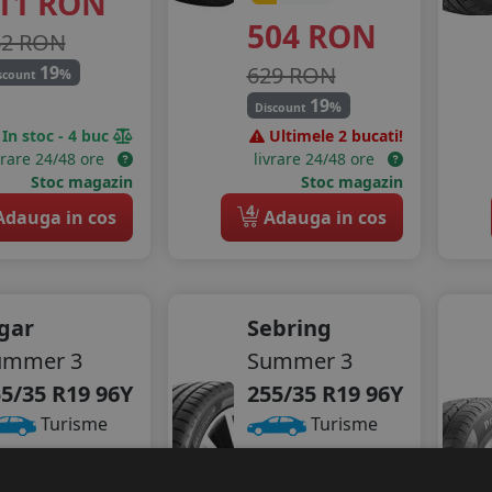
11
RON
504
RON
62 RON
629 RON
19
%
scount
19
%
Discount
In stoc - 4 buc
Ultimele 2 bucati!
vrare 24/48 ore
livrare 24/48 ore
Stoc magazin
Stoc magazin
4
dauga in cos
Adauga in cos
gar
Sebring
ummer 3
Summer 3
5/35 R19 96Y
255/35 R19 96Y
Turisme
Turisme
Consum
77
RON
B
Aderenta
B