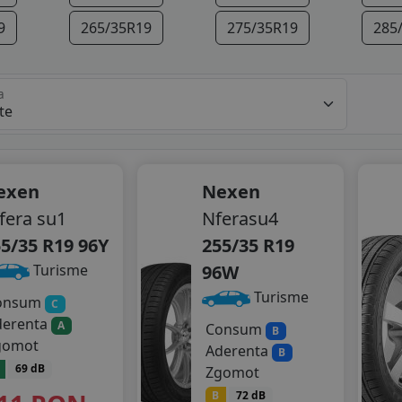
9
265/35R19
275/35R19
285
a
exen
Nexen
fera su1
Nferasu4
5/35 R19 96Y
255/35 R19
96W
Turisme
Turisme
onsum
C
derenta
A
Consum
B
gomot
Aderenta
B
69 dB
Zgomot
B
72 dB