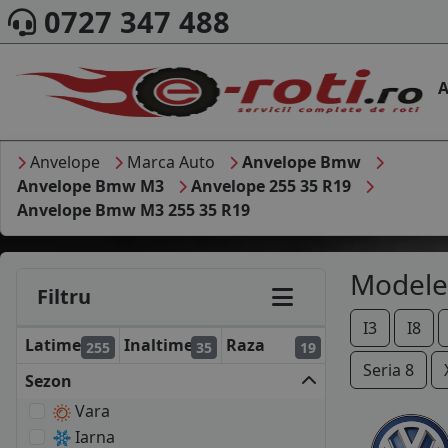
0727 347 488
A
Anvelope
Marca Auto
Anvelope Bmw
Anvelope Bmw M3
Anvelope 255 35 R19
Anvelope Bmw M3 255 35 R19
Modele
Filtru
I3
I8
Latime
Inaltime
Raza
255
35
19
Seria 8
Sezon
Vara
Iarna