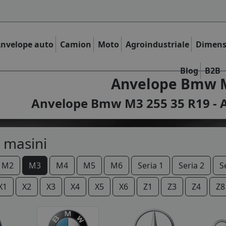
nvelope auto
Camion
Moto
Agroindustriale
Dimens
Blog
B2B
Anvelope Bmw M
Anvelope Bmw M3 255 35 R19 - A
 masini
M2
M3
M4
M5
M6
Seria 1
Seria 2
S
X1
X2
X3
X4
X5
X6
Z1
Z3
Z4
Z8