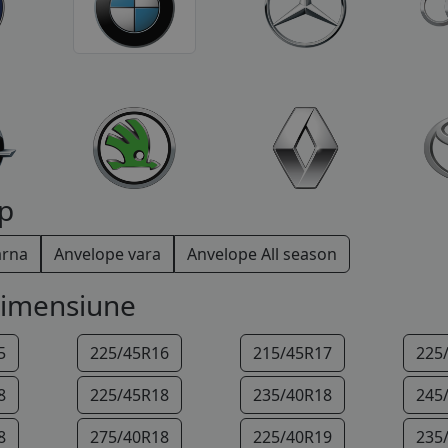
p
arna
Anvelope vara
Anvelope All season
dimensiune
5
225/45R16
215/45R17
225
8
225/45R18
235/40R18
245
8
275/40R18
225/40R19
235