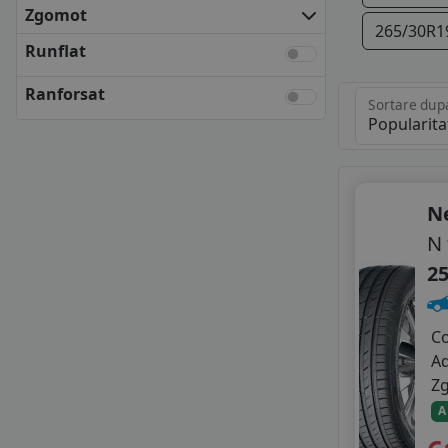
KLEBER
Zgomot
265/30R1
KUMHO
Runflat
MATADOR
NEXEN
Ranforsat
Sortare dup
SEMPERIT
TOYO
UNIROYAL
VREDESTEIN
YOKOHAMA
N
ANVELOPE BUGET
N 
AUSTONE
25
DELINTE
GITI
GRIPMAX
C
LASSA
A
LAUFENN
Z
LINGLONG
A
MASTERSTEEL
MAXXIS