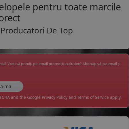
lopele pentru toate marcile
orect
 Producatori De Top
ânia? Vreți să primiți pe email promoții exclusive? Abonați-vă pe email și
APTCHA and the Google
Privacy Policy
and
Terms of Service
apply.