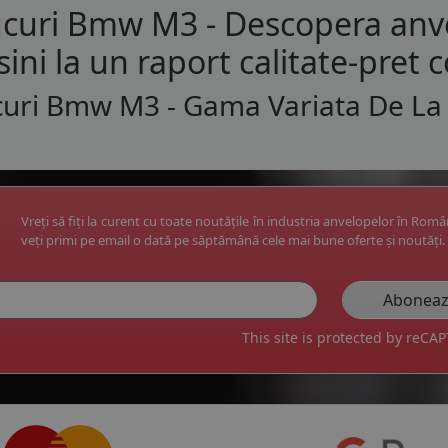
curi Bmw M3 - Descopera anve
ini la un raport calitate-pret c
curi Bmw M3 - Gama Variata De La
Vreți să fiți la curent cu toate noutățile în industria anvelopelor în Rom
veți primi pe email o dată pe săptămână cele mai bune oferte și noutăți.
This site is protected by reC