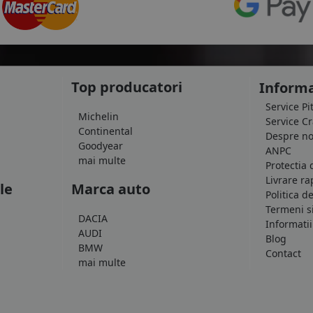
Top producatori
Informa
Service Pi
Michelin
Service C
Continental
Despre no
Goodyear
ANPC
mai multe
Protectia 
Livrare ra
le
Marca auto
Politica d
Termeni si
DACIA
Informatii
AUDI
Blog
BMW
Contact
mai multe