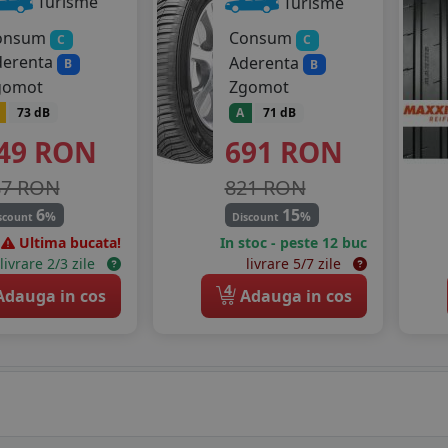
Turisme
Turisme
onsum
Consum
C
C
derenta
Aderenta
B
B
gomot
Zgomot
73 dB
A
71 dB
49
RON
691
RON
87 RON
821 RON
6
15
%
%
scount
Discount
Ultima bucata!
In stoc - peste 12 buc
livrare 2/3 zile
livrare 5/7 zile
4
dauga in cos
Adauga in cos