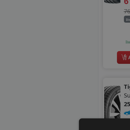
6
MILESTONE
7
NANKANG
NOVEX
Di
PETLAS
RADAR
ROADHOG
li
ROTALLA
ROYAL BLACK
4
A
SEBRING
TIGAR
TRACMAX
TRIANGLE
Ti
VIKING
S
WINDFORCE
25
ZEETEX
4