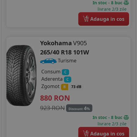
In stoc - 8 buc
265/30R20
livrare 2/3 zile
285/30R20
4
Adauga in cos
Yokohama
V905
265/40 R18 101W
Turisme
Consum
C
Aderenta
C
Zgomot
B
73 dB
880
RON
923 RON
4
%
Discount
In stoc - 8 buc
livrare 2/3 zile
4
Adauga in cos