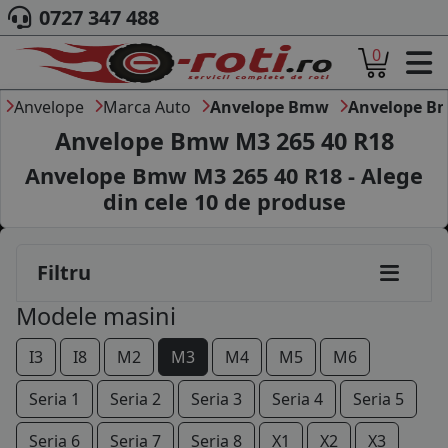
0727 347 488
0
ACASA
DESPRE NOI
Anvelope
Marca Auto
Anvelope Bmw
Anvelope B
ANVELOPE
Anvelope Bmw M3 265 40 R18
AUTO
Anvelope Bmw M3 265 40 R18 - Alege
CAMION
din cele
10
de produse
MOTO
AGROINDUSTRIALE
CAUTARE DUPA
Filtru
DIMENSIUNI
PRODUCATORI ANVELOPE
Modele masini
MARCA AUTO
BLOG
I3
I8
M2
M3
M4
M5
M6
B2B - COLABORARE COMPANII
Seria 1
Seria 2
Seria 3
Seria 4
Seria 5
CONT
205/55R15
Seria 6
Seria 7
Seria 8
X1
X2
X3
CONTACT