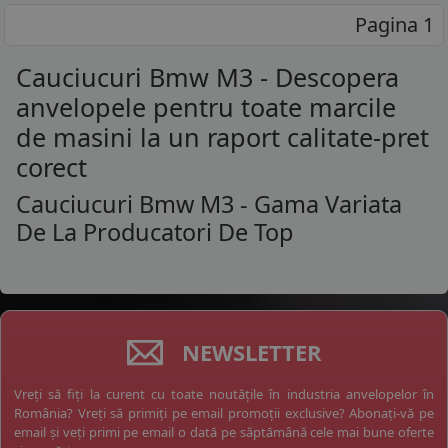
Pagina 1
Cauciucuri Bmw M3 - Descopera
anvelopele pentru toate marcile
de masini la un raport calitate-pret
corect
Cauciucuri Bmw M3 - Gama Variata
De La Producatori De Top
NEWSLETTER
Vreți să fiți la curent cu toate noutățile în industria anvelopelor în
România? Vreți să primiți pe email promoții exclusive? Abonați-vă pe
email și veți primi pe email o dată pe săptămână cele mai bune oferte