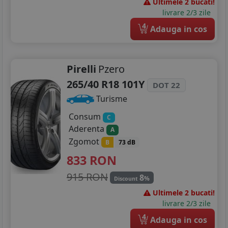
Ultimele 2 bucati!
livrare 2/3 zile
4
Adauga in cos
Pirelli
Pzero
265/40 R18 101Y
DOT 22
Turisme
Consum
C
Aderenta
A
Zgomot
B
73 dB
833
RON
915 RON
8
%
Discount
Ultimele 2 bucati!
livrare 2/3 zile
4
Adauga in cos