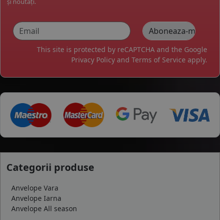
și noutăți.
This site is protected by reCAPTCHA and the Google
Privacy Policy
and
Terms of Service
apply.
Categorii produse
Anvelope Vara
Anvelope Iarna
Anvelope All season