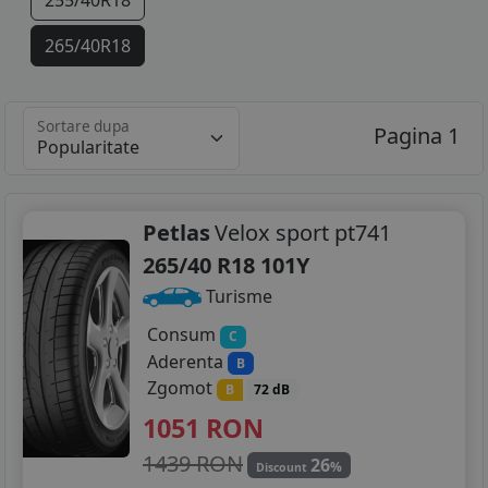
255/40R18
265/40R18
275/40R18
Sortare dupa
Pagina 1
225/40R19
235/35R19
245/35R19
Petlas
Velox sport pt741
265/40 R18 101Y
255/35R19
Turisme
265/30R19
Consum
C
Aderenta
B
265/35R19
Zgomot
B
72 dB
275/35R19
1051
RON
285/30R19
1439 RON
26
%
Discount