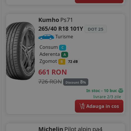
Kumho
Ps71
265/40 R18 101Y
DOT 25
Turisme
Consum
C
Aderenta
A
Zgomot
B
72 dB
661
RON
726 RON
8
%
Discount
In stoc - 10 buc
livrare 2/3 zile
4
Adauga in cos
Michelin
Pilot alpin pa4