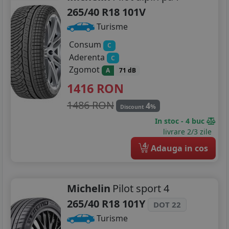
265/40 R18 101V
Turisme
Consum
C
Aderenta
C
Zgomot
A
71 dB
1416
RON
1486 RON
4
%
Discount
In stoc - 4 buc
livrare 2/3 zile
4
Adauga in cos
Michelin
Pilot sport 4
265/40 R18 101Y
DOT 22
Turisme