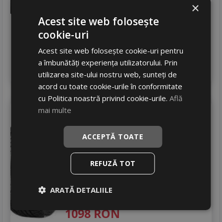
×
1073
RON
Acest site web folosește
1179 RON
8
%
Discount
cookie-uri
In stoc - 12 buc
Acest site web folosește cookie-uri pentru
livrare 2/3 zile
a îmbunătăți experiența utilizatorului. Prin
4
Adauga in cos
utilizarea site-ului nostru web, sunteți de
acord cu toate cookie-urile în conformitate
cu Politica noastră privind cookie-urile.
Află
Continental
mai multe
Contiwintercontact ts 810 s
ACCEPTĂ TOATE
265/40 R18 101V
DOT 23
Turisme
REFUZĂ TOT
Consum
E
Aderenta
C
ARATĂ DETALIILE
Zgomot
B
73 dB
1098
RON