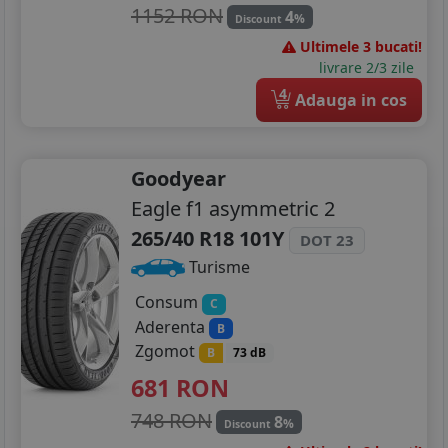
1152 RON
4
%
Discount
Ultimele 3 bucati!
livrare 2/3 zile
4
Adauga in cos
Goodyear
Eagle f1 asymmetric 2
265/40 R18 101Y
DOT 23
Turisme
Consum
C
Aderenta
B
Zgomot
B
73 dB
681
RON
748 RON
8
%
Discount