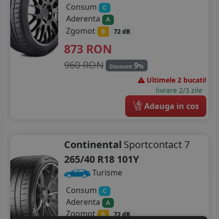
Consum
C
Aderenta
A
Zgomot
B
72 dB
873
RON
960 RON
9
%
Discount
Ultimele 2 bucati!
livrare 2/3 zile
4
Adauga in cos
Continental
Sportcontact 7
265/40 R18 101Y
Turisme
Consum
C
Aderenta
A
Zgomot
B
72 dB