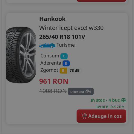
Hankook
Winter icept evo3 w330
265/40 R18 101V
Turisme
Consum
C
Aderenta
B
Zgomot
B
73 dB
961
RON
1008 RON
4
%
Discount
In stoc - 4 buc
livrare 2/3 zile
4
Adauga in cos