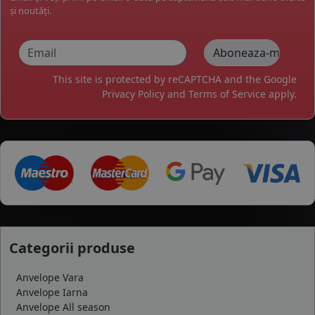
și noutăți.
This site is protected by reCAPTCHA and the Google
Privacy Policy
and
Terms of Service
apply.
Categorii produse
Anvelope Vara
Anvelope Iarna
Anvelope All season