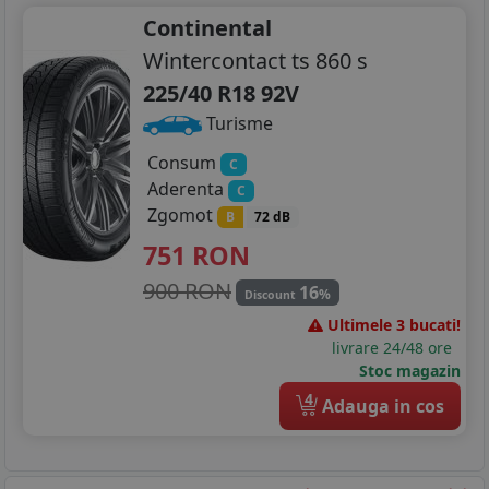
Continental
Wintercontact ts 860 s
225/40 R18 92V
Turisme
Consum
C
Aderenta
C
Zgomot
B
72 dB
751
RON
900 RON
16
%
Discount
Ultimele 3 bucati!
livrare 24/48 ore
Stoc magazin
4
Adauga in cos