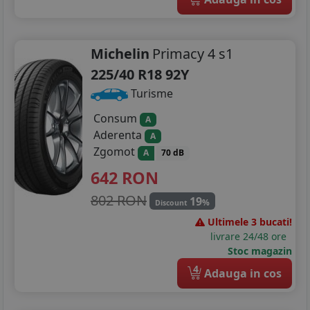
Michelin
Primacy 4 s1
225/40 R18 92Y
Turisme
Consum
A
Aderenta
A
Zgomot
A
70 dB
642
RON
802 RON
19
%
Discount
Ultimele 3 bucati!
livrare 24/48 ore
Stoc magazin
4
Adauga in cos