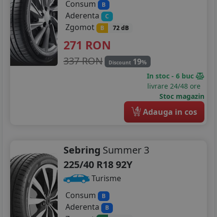
Consum
B
Aderenta
C
Zgomot
B
72 dB
271
RON
337 RON
19
%
Discount
In stoc - 6 buc
livrare 24/48 ore
Stoc magazin
4
Adauga in cos
Sebring
Summer 3
225/40 R18 92Y
Turisme
Consum
B
Aderenta
B