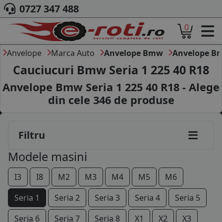
0727 347 488
0
ACASA
DESPRE NOI
Anvelope
Marca Auto
Anvelope Bmw
Anvelope Bm
ANVELOPE
Cauciucuri Bmw Seria 1 225 40 R18
AUTO
Anvelope Bmw Seria 1 225 40 R18 - Alege
CAMION
din cele
346
de produse
MOTO
AGROINDUSTRIALE
CAUTARE DUPA
Filtru
DIMENSIUNI
PRODUCATORI ANVELOPE
Modele masini
MARCA AUTO
BLOG
I3
I8
M2
M3
M4
M5
M6
B2B - COLABORARE COMPANII
Seria 1
Seria 2
Seria 3
Seria 4
Seria 5
CONT
Seria 6
Seria 7
Seria 8
X1
X2
X3
CONTACT