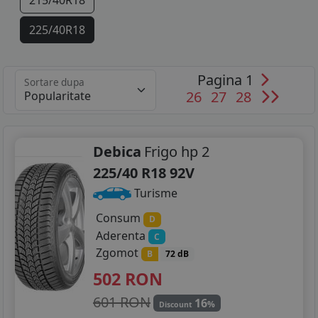
215/40R18
225/40R18
235/40R18
Pagina 1
Sortare dupa
245/35R18
26
27
28
225/35R19
245/30R19
Debica
Frigo hp 2
225/40 R18 92V
245/35R19
Turisme
265/35R19
Consum
D
Aderenta
C
Zgomot
B
72 dB
502
RON
601 RON
16
%
Discount