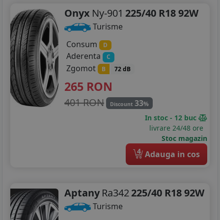
Onyx
Ny-901
225/40 R18 92W
Turisme
Consum
D
Aderenta
C
Zgomot
B
72 dB
265
RON
401 RON
33
%
Discount
In stoc - 12 buc
livrare 24/48 ore
Stoc magazin
4
Adauga in cos
Aptany
Ra342
225/40 R18 92W
Turisme