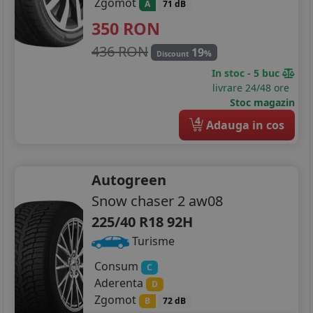
Zgomot
A
71 dB
350
RON
436 RON
19
%
Discount
In stoc - 5 buc
livrare 24/48 ore
Stoc magazin
4
Adauga in cos
Autogreen
Snow chaser 2 aw08
225/40 R18 92H
Turisme
Consum
C
Aderenta
D
Zgomot
B
72 dB