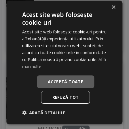
305
RON
×
Acest site web folosește
402 RON
24
%
Discount
cookie-uri
In stoc - 4 buc
livrare 24/48 ore
Acest site web folosește cookie-uri pentru
Stoc magazin
a îmbunătăți experiența utilizatorului. Prin
4
Adauga in cos
utilizarea site-ului nostru web, sunteți de
acord cu toate cookie-urile în conformitate
cu Politica noastră privind cookie-urile.
Află
mai multe
Bridgestone
T005
225/40 R18 92Y
ACCEPTĂ TOATE
Turisme
Consum
A
REFUZĂ TOT
Aderenta
B
Zgomot
A
70 dB
ARATĂ DETALIILE
558
RON
697 RON
19