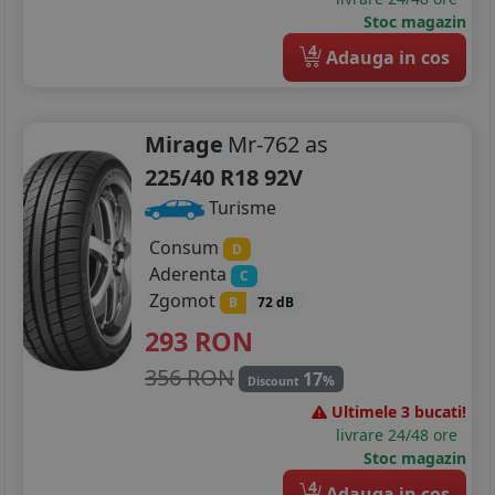
Stoc magazin
4
Adauga in cos
Mirage
Mr-762 as
225/40 R18 92V
Turisme
Consum
D
Aderenta
C
Zgomot
B
72 dB
293
RON
356 RON
17
%
Discount
Ultimele 3 bucati!
livrare 24/48 ore
Stoc magazin
4
Adauga in cos