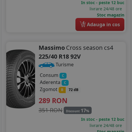
In stoc - peste 12 buc
livrare 24/48 ore
Stoc magazin
4
Adauga in cos
Massimo
Cross season cs4
225/40 R18 92V
Turisme
Consum
C
Aderenta
C
Zgomot
B
72 dB
289
RON
351 RON
17
%
Discount
In stoc - peste 12 buc
livrare 24/48 ore
Stoc magazin