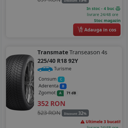
%
Discount
In stoc - 4 buc
livrare 24/48 ore
Stoc magazin
4
Adauga in cos
Transmate
Transeason 4s
225/40 R18 92Y
Turisme
Consum
C
Aderenta
B
Zgomot
A
71 dB
352
RON
523 RON
32
%
Discount
Ultimele 3 bucati!
livrare 24/48 ore