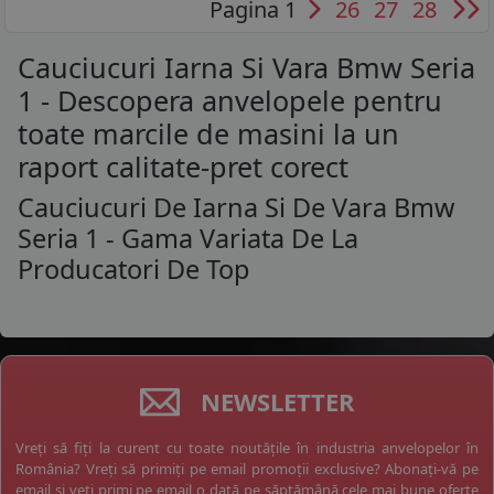
Pagina 1
26
27
28
Cauciucuri Iarna Si Vara Bmw Seria
1 - Descopera anvelopele pentru
toate marcile de masini la un
raport calitate-pret corect
Cauciucuri De Iarna Si De Vara Bmw
Seria 1 - Gama Variata De La
Producatori De Top
NEWSLETTER
Vreți să fiți la curent cu toate noutățile în industria anvelopelor în
România? Vreți să primiți pe email promoții exclusive? Abonați-vă pe
email și veți primi pe email o dată pe săptămână cele mai bune oferte