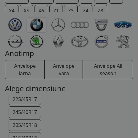
COS (
0 PRODUSE
)
X4
X5
X6
Z1
Z3
Z4
Z8
185/60R16
Anotimp
195/55R16
Anvelope
Anvelope
Anvelope All
205/55R16
iarna
vara
season
205/50R17
Alege dimensiune
225/45R17
245/40R17
205/45R18