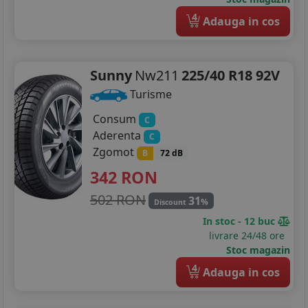
4
Adauga in cos
Sunny
Nw211
225/40 R18 92V
Turisme
Consum
C
Aderenta
C
Zgomot
B
72 dB
342
RON
502 RON
31
%
Discount
In stoc - 12 buc
livrare 24/48 ore
Stoc magazin
4
Adauga in cos