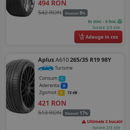
494
RON
542 RON
8
%
Discount
In stoc - 6 buc
livrare 2/3 zile
4
Adauga in cos
Aplus
A610
265/35 R19 98Y
Turisme
Consum
C
Aderenta
B
Zgomot
B
72 dB
421
RON
513 RON
17
%
Discount
Ultimele 2 bucati!
livrare 2/3 zile