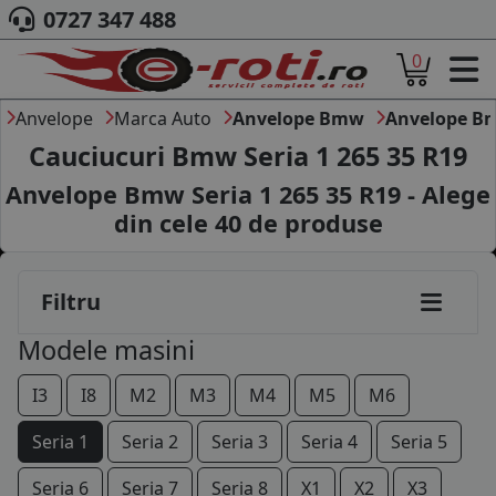
0727 347 488
0
ACASA
DESPRE NOI
Anvelope
Marca Auto
Anvelope Bmw
Anvelope Bm
ANVELOPE
Cauciucuri Bmw Seria 1 265 35 R19
AUTO
Anvelope Bmw Seria 1 265 35 R19 - Alege
CAMION
din cele
40
de produse
MOTO
AGROINDUSTRIALE
CAUTARE DUPA
Filtru
DIMENSIUNI
PRODUCATORI ANVELOPE
Modele masini
MARCA AUTO
BLOG
185/60R16
I3
I8
M2
M3
M4
M5
M6
B2B - COLABORARE COMPANII
195/55R16
Seria 1
Seria 2
Seria 3
Seria 4
Seria 5
CONT
205/55R16
Seria 6
Seria 7
Seria 8
X1
X2
X3
CONTACT