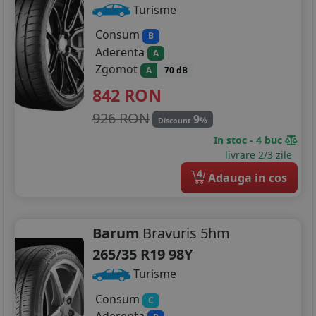
Turisme
Consum
B
Aderenta
A
Zgomot
A
70 dB
842
RON
926 RON
9
%
Discount
In stoc - 4 buc
livrare 2/3 zile
4
Adauga in cos
Barum
Bravuris 5hm
265/35 R19 98Y
Turisme
Consum
C