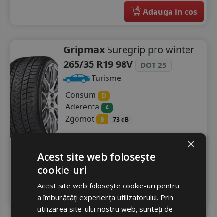
4
Adauga in cos
Gripmax
Suregrip pro winter
265/35 R19 98V
DOT 25
Turisme
Consum
D
Aderenta
A
Zgomot
B
73 dB
618
RON
×
795 RON
22
%
Acest site web folosește
Discount
Ultima bucata!
cookie-uri
livrare 5/7 zile
Acest site web folosește cookie-uri pentru
4
Adauga in cos
a îmbunătăți experiența utilizatorului. Prin
utilizarea site-ului nostru web, sunteți de