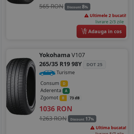
565 RON
8
%
Discount
Ultimele 2 bucati!
livrare 2/3 zile
4
Adauga in cos
Yokohama
V107
265/35 R19 98Y
DOT 25
Turisme
Consum
D
Aderenta
A
Zgomot
B
73 dB
1036
RON
1263 RON
17
%
Discount
Ultima bucata!
livrare 5/7 zile