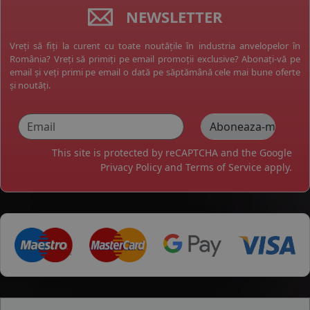
NEWSLETTER
Vreți să fiți la curent cu toate noutățile în industria anvelopelor în
România? Vreți să primiți pe email promoții exclusive? Abonați-vă pe
email și veți primi pe email o dată pe săptămână cele mai bune oferte
și noutăți.
This site is protected by reCAPTCHA and the Google
Privacy Policy
and
Terms of Service
apply.