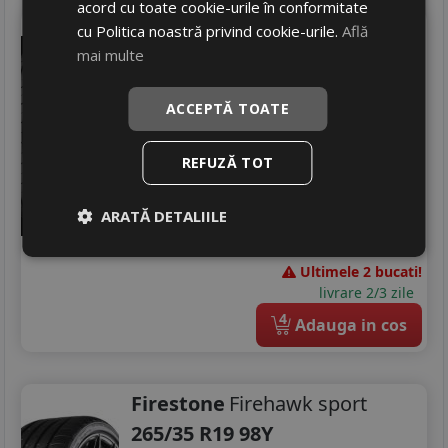
acord cu toate cookie-urile în conformitate
Petlas
Velox sport pt741
cu Politica noastră privind cookie-urile.
Află
mai multe
265/35 R19 98W
Turisme
ACCEPTĂ TOATE
Consum
D
Aderenta
B
REFUZĂ TOT
Zgomot
B
72 dB
688
RON
ARATĂ DETALIILE
942 RON
26
%
Discount
Ultimele 2 bucati!
livrare 2/3 zile
4
Adauga in cos
Firestone
Firehawk sport
265/35 R19 98Y