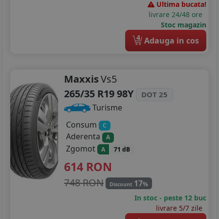
Ultima bucata!
livrare 24/48 ore
Stoc magazin
4
Adauga in cos
Maxxis
Vs5
265/35 R19 98Y
DOT 25
Turisme
Consum
C
Aderenta
A
Zgomot
A
71 dB
614
RON
748 RON
17
%
Discount
In stoc - peste 12 buc
livrare 5/7 zile