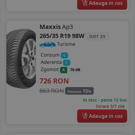
4
Adauga in cos
Maxxis
Ap3
265/35 R19 98W
DOT 25
Turisme
Consum
C
Aderenta
C
Zgomot
A
70 dB
726
RON
863 RON
15
%
Discount
In stoc - peste 12 buc
livrare 5/7 zile
4
Adauga in cos