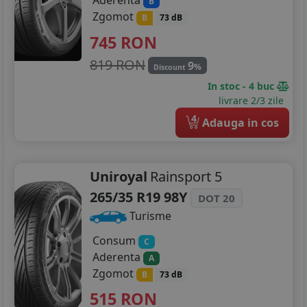
Aderenta
B
Zgomot
B
73 dB
745
RON
819 RON
9
%
Discount
In stoc - 4 buc
livrare 2/3 zile
4
Adauga in cos
Uniroyal
Rainsport 5
265/35 R19 98Y
DOT 20
Turisme
Consum
C
Aderenta
A
Zgomot
B
73 dB
515
RON