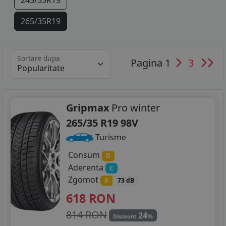
245/35R19
265/35R19
Sortare dupa
Pagina 1
3
Gripmax
Pro winter
265/35 R19 98V
Turisme
Consum
D
Aderenta
C
Zgomot
B
73 dB
618
RON
814 RON
24
%
Discount