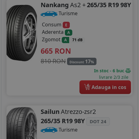
Nankang
As2 +
265/35 R19 98Y
Turisme
Consum
E
Aderenta
A
Zgomot
A
71 dB
665
RON
810 RON
17
%
Discount
In stoc - 6 buc
livrare 2/3 zile
4
Adauga in cos
Sailun
Atrezzo-zsr2
265/35 R19 98Y
DOT 24
Turisme