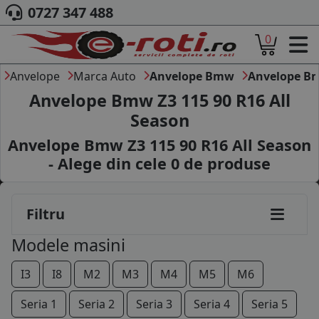
0727 347 488
0
ACASA
DESPRE NOI
Anvelope
Marca Auto
Anvelope Bmw
Anvelope B
ANVELOPE
Anvelope Bmw Z3 115 90 R16 All
AUTO
Season
CAMION
Anvelope Bmw Z3 115 90 R16 All Season
MOTO
AGROINDUSTRIALE
- Alege din cele
0
de produse
CAUTARE DUPA
DIMENSIUNI
PRODUCATORI ANVELOPE
Filtru
MARCA AUTO
Modele masini
BLOG
B2B - COLABORARE COMPANII
I3
I8
M2
M3
M4
M5
M6
CONT
Seria 1
Seria 2
Seria 3
Seria 4
Seria 5
CONTACT