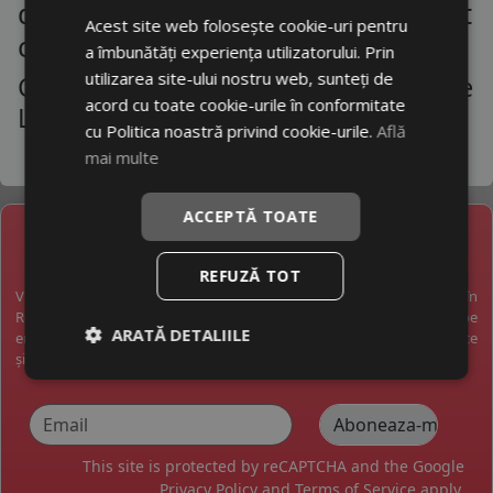
de masini la un raport calitate-pret
Acest site web folosește cookie-uri pentru
corect
a îmbunătăți experiența utilizatorului. Prin
utilizarea site-ului nostru web, sunteți de
Cauciucuri Bmw Z3 - Gama Variata De
acord cu toate cookie-urile în conformitate
La Producatori De Top
cu Politica noastră privind cookie-urile.
Află
mai multe
ACCEPTĂ TOATE
NEWSLETTER
REFUZĂ TOT
Vreți să fiți la curent cu toate noutățile în industria anvelopelor în
România? Vreți să primiți pe email promoții exclusive? Abonați-vă pe
ARATĂ DETALIILE
email și veți primi pe email o dată pe săptămână cele mai bune oferte
și noutăți.
This site is protected by reCAPTCHA and the Google
Privacy Policy
and
Terms of Service
apply.