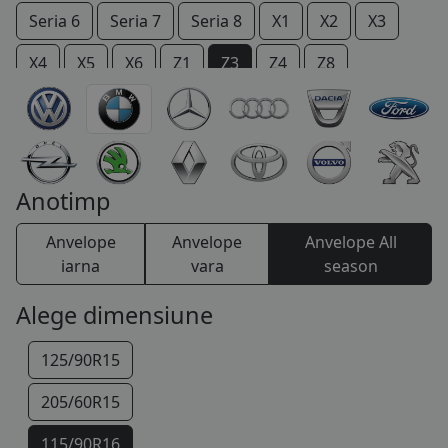
Seria 6
Seria 7
Seria 8
X1
X2
X3
COS (
0 PRODUSE
)
X4
X5
X6
Z1
Z3
Z4
Z8
Anotimp
Anvelope
Anvelope
Anvelope All
iarna
vara
season
Alege dimensiune
125/90R15
205/60R15
115/90R16