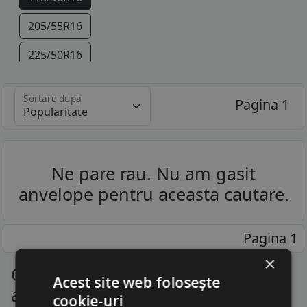
205/55R16
225/50R16
225/45R17
Sortare dupa
Pagina 1
245/40R17
Ne pare rau. Nu am gasit
anvelope pentru aceasta cautare.
Pagina 1
×
Cauciucuri Bmw Z3 - Descopera
Acest site web folosește
anvelopele pentru toate marcile
cookie-uri