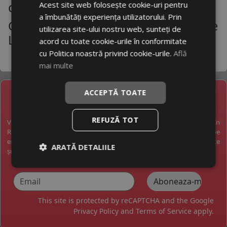
corect
Acest site web folosește cookie-uri pentru
a îmbunătăți experiența utilizatorului. Prin
Cauciucuri Bmw Z3 - Gama Variata De
utilizarea site-ului nostru web, sunteți de
La Producatori De Top
acord cu toate cookie-urile în conformitate
cu Politica noastră privind cookie-urile.
Află
mai multe
ACCEPTĂ TOATE
NEWSLETTER
REFUZĂ TOT
Vreți să fiți la curent cu toate noutățile în industria anvelopelor în
România? Vreți să primiți pe email promoții exclusive? Abonați-vă pe
email și veți primi pe email o dată pe săptămână cele mai bune oferte
ARATĂ DETALIILE
și noutăți.
This site is protected by reCAPTCHA and the Google
Privacy Policy
and
Terms of Service
apply.