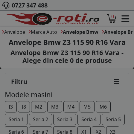
0727 347 488
0
ACASA
DESPRE NOI
Anvelope
Marca Auto
Anvelope Bmw
Anvelope B
ANVELOPE
Anvelope Bmw Z3 115 90 R16 Vara
AUTO
Anvelope Bmw Z3 115 90 R16 Vara -
CAMION
Alege din cele
0
de produse
MOTO
AGROINDUSTRIALE
CAUTARE DUPA
Filtru
DIMENSIUNI
PRODUCATORI ANVELOPE
Modele masini
MARCA AUTO
BLOG
I3
I8
M2
M3
M4
M5
M6
B2B - COLABORARE COMPANII
Seria 1
Seria 2
Seria 3
Seria 4
Seria 5
CONT
Seria 6
Seria 7
Seria 8
X1
X2
X3
CONTACT