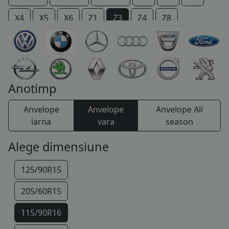
COS (
0 PRODUSE
)
X4
X5
X6
Z1
Z3
Z4
Z8
Anotimp
Anvelope
Anvelope
Anvelope All
iarna
vara
season
Alege dimensiune
125/90R15
205/60R15
115/90R16