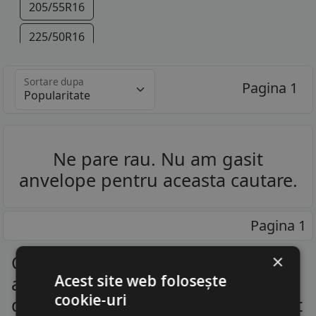
205/55R16
225/50R16
225/45R17
Sortare dupa
Pagina 1
245/40R17
Ne pare rau. Nu am gasit
anvelope pentru aceasta cautare.
Pagina 1
×
Cauciucuri Bmw Z3 - Descopera
Acest site web folosește
anvelopele pentru toate marcile
cookie-uri
de masini la un raport calitate-pret