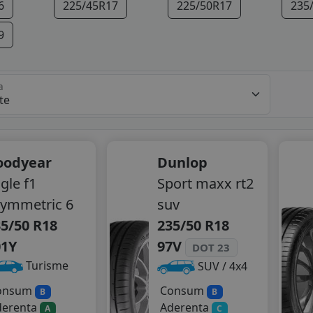
6
225/45R17
225/50R17
235
9
a
oodyear
Dunlop
gle f1
Sport maxx rt2
ymmetric 6
suv
5/50 R18
235/50 R18
01Y
97V
DOT 23
Turisme
SUV / 4x4
onsum
Consum
B
B
derenta
Aderenta
A
C