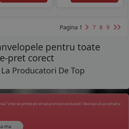
Pagina 1
7
8
9
anvelopele pentru toate
te-pret corect
 La Producatori De Top
ânia? Vreți să primiți pe email promoții exclusive? Abonați-vă pe email și