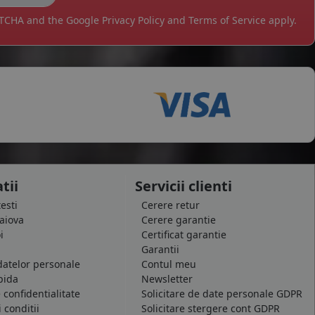
APTCHA and the Google
Privacy Policy
and
Terms of Service
apply.
tii
Servicii clienti
testi
Cerere retur
raiova
Cerere garantie
i
Certificat garantie
Garantii
datelor personale
Contul meu
pida
Newsletter
e confidentialitate
Solicitare de date personale GDPR
 conditii
Solicitare stergere cont GDPR