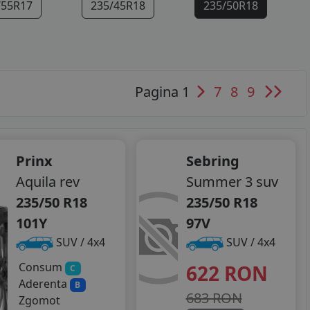
/55R17
235/45R18
235/50R18
Pagina 1
7
8
9
Prinx
Sebring
Aquila rev
Summer 3 suv
235/50 R18
235/50 R18
101Y
97V
SUV / 4x4
SUV / 4x4
Consum
622
RON
C
Aderenta
B
683 RON
Zgomot