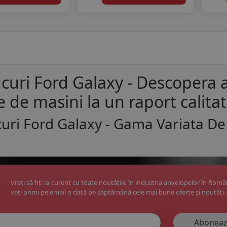
curi Ford Galaxy - Descopera 
e de masini la un raport calita
uri Ford Galaxy - Gama Variata De
Vreți să fiți la curent cu toate noutățile în industria anvelopelor în Rom
veți primi pe email o dată pe săptămână cele mai bune oferte și noutăți.