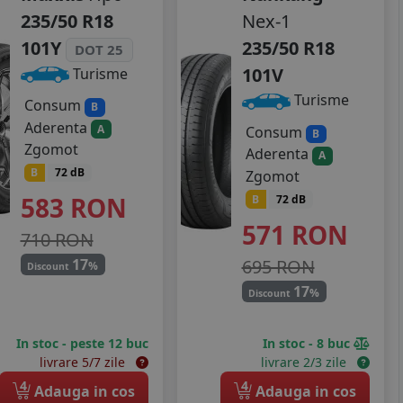
235/50 R18
Nex-1
101Y
235/50 R18
DOT 25
101V
Turisme
Turisme
Consum
B
Aderenta
A
Consum
B
Zgomot
Aderenta
A
B
72 dB
Zgomot
583
RON
B
72 dB
571
RON
710 RON
695 RON
17
%
Discount
17
%
Discount
In stoc - peste 12 buc
In stoc - 8 buc
livrare 5/7 zile
livrare 2/3 zile
4
4
Adauga in cos
Adauga in cos