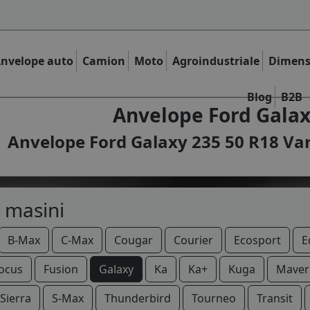
nvelope auto
Camion
Moto
Agroindustriale
Dimens
Blog
B2B
Anvelope Ford Galax
Anvelope Ford Galaxy 235 50 R18 Var
 masini
B-Max
C-Max
Cougar
Courier
Ecosport
E
ocus
Fusion
Galaxy
Ka
Ka+
Kuga
Maver
Sierra
S-Max
Thunderbird
Tourneo
Transit