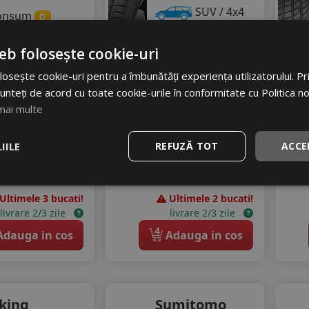
SUV / 4x4
onsum
D
derenta
C
Consum
D
gomot
eb folosește cookie-uri
Aderenta
C
69 dB
Zgomot
osește cookie-uri pentru a îmbunătăți experiența utilizatorului. Prin
44
RON
A
69 dB
unteți de acord cu toate cookie-urile în conformitate cu Politica n
583
RON
mai multe
97 RON
640 RON
8
%
scount
IILE
REFUZĂ TOT
ACCE
8
%
Discount
Ultimele 3 bucati!
Ultimele 2 bucati!
livrare 2/3 zile
livrare 2/3 zile
4
dauga in cos
Adauga in cos
king
Sumitomo