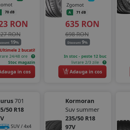
gomot
Zgomot
70 dB
A
71 dB
23
RON
635
RON
027 RON
698 RON
19
9
%
%
scount
Discount
Ultimele 2 bucati!
vrare 24/48 ore
In stoc - peste 12 buc
Stoc magazin
livrare 2/3 zile
4
dauga in cos
Adauga in cos
aurus
701
Kormoran
5/50 R18
Suv summer
7V
235/50 R18
97V
SUV / 4x4