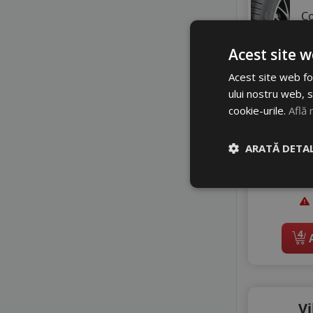
ZEETEX
C
A
Z
Acest site w
A
Acest site web fol
5
ului nostru web, s
cookie-urile.
Află 
5
Di
ARATĂ DETAL
4
A
Vi