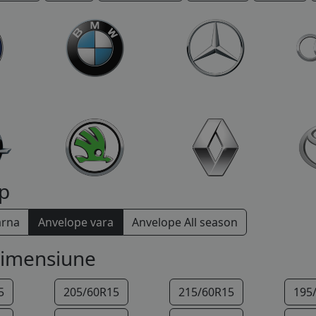
p
arna
Anvelope vara
Anvelope All season
dimensiune
5
205/60R15
215/60R15
195