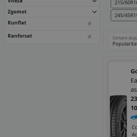
Viteza
215/60R1
KLEBER
KUMHO
Zgomot
245/45R1
MATADOR
Runflat
NEXEN
SEMPERIT
Ranforsat
Sortare dup
UNIROYAL
VREDESTEIN
YOKOHAMA
ANVELOPE BUGET
APLUS
G
AUSTONE
Ea
CEAT
as
DELINTE
23
GISLAVED
GRIPMAX
1
HIFLY
IMPERIAL
C
KORMORAN
A
LAUFENN