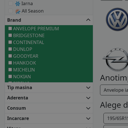
Iarna
All Season
Brand
ANVELOPE PREMIUM
BRIDGESTONE
CONTINENTAL
DUNLOP
GOODYEAR
HANKOOK
MICHELIN
Anotim
NOKIAN
PIRELLI
Tip masina
Anvelope i
ANVELOPE MEDII
BARUM
Aderenta
Alege 
COOPER
Consum
FALKEN
FIRESTONE
Incarcare
195/65R1
FULDA