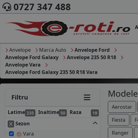
0727 347 488
A
Anvelope
Marca Auto
Anvelope Ford
Anvelope Ford Galaxy
Anvelope 235 50 R18
Anvelope Vara
Anvelope Ford Galaxy 235 50 R18 Vara
Modele
Filtru
Aerostar
Latime
Inaltime
Raza
235
50
18
Fiesta
F
Sezon
Ranger
Vara