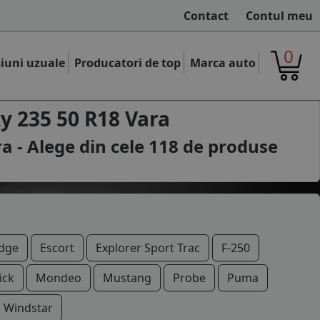
Contact
Contul meu
0
iuni uzuale
Producatori de top
Marca auto
y 235 50 R18 Vara
a - Alege din cele
118
de produse
dge
Escort
Explorer Sport Trac
F-250
ick
Mondeo
Mustang
Probe
Puma
Windstar