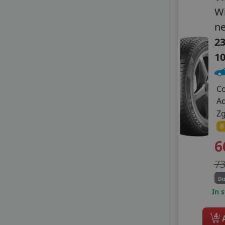
W
n
23
1
C
A
Z
B
6
7
Di
In 
4
A