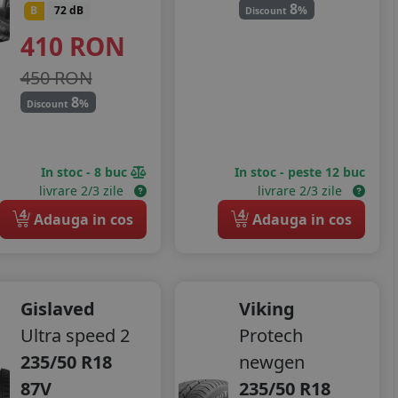
8
%
B
72 dB
Discount
410
RON
450 RON
8
%
Discount
In stoc - 8 buc
In stoc - peste 12 buc
livrare 2/3 zile
livrare 2/3 zile
4
4
Adauga in cos
Adauga in cos
Gislaved
Viking
Ultra speed 2
Protech
235/50 R18
newgen
87V
235/50 R18