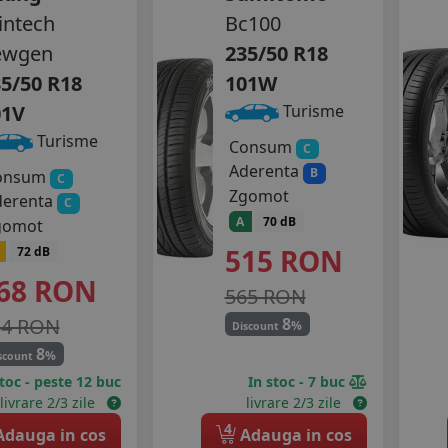
intech
Bc100
ewgen
235/50 R18
5/50 R18
101W
01V
Turisme
Turisme
Consum
C
Aderenta
B
onsum
C
Zgomot
derenta
C
A
70 dB
gomot
515
RON
72 dB
68
RON
565 RON
34 RON
8
%
Discount
8
%
scount
stoc - peste 12 buc
In stoc - 7 buc
livrare 2/3 zile
livrare 2/3 zile
4
dauga in cos
Adauga in cos