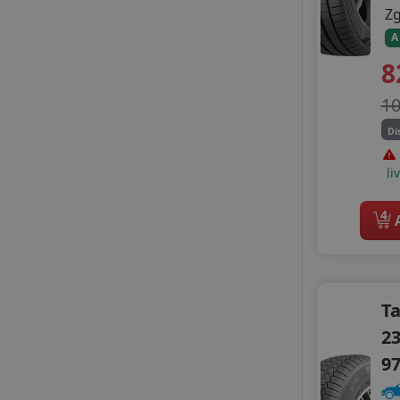
Z
LEAO
LINGLONG
A
MAXXIS
8
NANKANG
1
NOVEX
OPTIMO
Di
PETLAS
PRINX
li
RADAR
ROADX
4
A
ROYAL BLACK
SAILUN
SEBRING
STARMAXX
T
SUMITOMO
23
SUNNY
TAURUS
9
VIKING