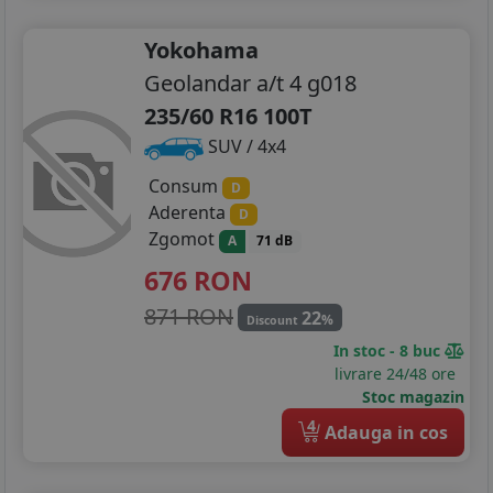
Yokohama
Geolandar a/t 4 g018
235/60 R16 100T
SUV / 4x4
Consum
D
Aderenta
D
Zgomot
A
71 dB
676
RON
871 RON
22
%
Discount
In stoc - 8 buc
livrare 24/48 ore
Stoc magazin
4
Adauga in cos