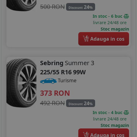
500 RON
24
%
Discount
In stoc - 6 buc
livrare 24/48 ore
Stoc magazin
4
Adauga in cos
Sebring
Summer 3
225/55 R16 99W
Turisme
373
RON
492 RON
24
%
Discount
In stoc - 4 buc
livrare 24/48 ore
Stoc magazin
4
Adauga in cos