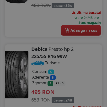
489 RON
35
%
Discount
Ultima bucata!
livrare 24/48 ore
Stoc magazin
4
Adauga in cos
Debica
Presto hp 2
225/55 R16 99W
Turisme
Consum
C
Aderenta
B
Zgomot
A
71 dB
495
RON
653 RON
24
%
Discount