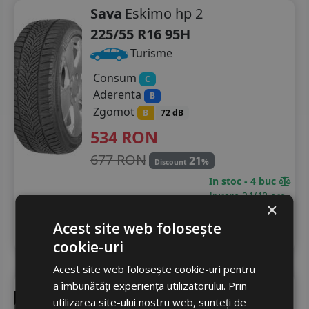
Sava
Eskimo hp 2
225/55 R16 95H
Turisme
Consum
C
Aderenta
B
Zgomot
B
72 dB
534
RON
677 RON
21
%
Discount
In stoc - 4 buc
livrare 24/48 ore
×
Stoc magazin
Acest site web folosește
4
Adauga in cos
cookie-uri
Acest site web folosește cookie-uri pentru
Tracmax
X-privilo tx1
a îmbunătăți experiența utilizatorului. Prin
utilizarea site-ului nostru web, sunteți de
225/55 R16 99W