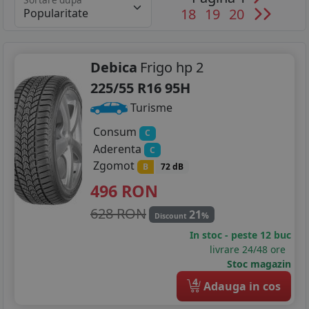
Sortare dupa
18
19
20
Debica
Frigo hp 2
225/55 R16 95H
Turisme
Consum
C
Aderenta
C
Zgomot
B
72 dB
496
RON
628 RON
21
%
Discount
In stoc - peste 12 buc
livrare 24/48 ore
Stoc magazin
4
Adauga in cos