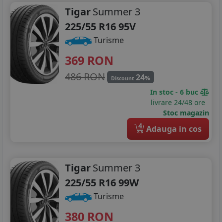
Tigar
Summer 3
225/55 R16 95V
Turisme
369
RON
486 RON
24
%
Discount
In stoc - 6 buc
livrare 24/48 ore
Stoc magazin
4
Adauga in cos
Tigar
Summer 3
225/55 R16 99W
Turisme
380
RON