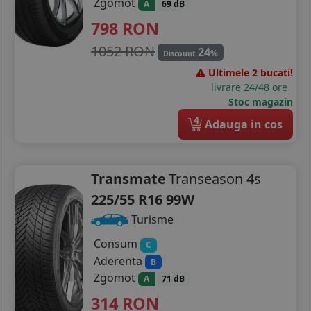
Zgomot
A
69 dB
798
RON
1052 RON
24
%
Discount
Ultimele 2 bucati!
livrare 24/48 ore
Stoc magazin
4
Adauga in cos
Transmate
Transeason 4s
225/55 R16 99W
Turisme
Consum
C
Aderenta
B
Zgomot
A
71 dB
314
RON