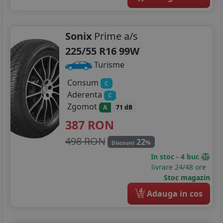
Sonix
Prime a/s
225/55 R16 99W
Turisme
Consum
C
Aderenta
C
Zgomot
A
71 dB
387
RON
498 RON
22
%
Discount
In stoc - 4 buc
livrare 24/48 ore
Stoc magazin
4
Adauga in cos