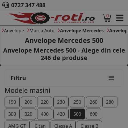
0727 347 488
0
ACASA
DESPRE NOI
Anvelope
Marca Auto
Anvelope Mercedes
Anvelop
ANVELOPE
Anvelope Mercedes 500
AUTO
Anvelope Mercedes 500 - Alege din cele
CAMION
246
de produse
MOTO
AGROINDUSTRIALE
CAUTARE DUPA
Filtru
DIMENSIUNI
PRODUCATORI ANVELOPE
Modele masini
MARCA AUTO
BLOG
190
200
220
230
250
260
280
B2B - COLABORARE COMPANII
300
320
400
420
500
600
CONT
AMG GT
Citan
Classe A
Classe B
CONTACT