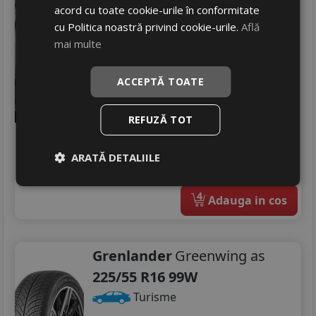
acord cu toate cookie-urile în conformitate
Turisme
cu Politica noastră privind cookie-urile.
Află
Consum
mai multe
B
Aderenta
C
Zgomot
A
69 dB
ACCEPTĂ TOATE
329
RON
REFUZĂ TOT
521 RON
36
%
Discount
Ultimele 3 bucati!
ARATĂ DETALIILE
livrare 24/48 ore
Stoc magazin
4
Adauga in cos
Grenlander
Greenwing as
225/55 R16 99W
Turisme