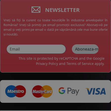
NEWSLETTER
Vreți să fiți la curent cu toate noutățile în industria anvelopelor în
România? Vreți să primiți pe email promoții exclusive? Abonați-vă pe
email și veți primi pe email o dată pe săptămână cele mai bune oferte
și noutăți.
This site is protected by reCAPTCHA and the Google
Privacy Policy
and
Terms of Service
apply.