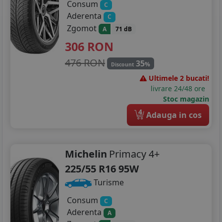
Consum
C
Aderenta
C
Zgomot
A
71 dB
306
RON
476 RON
35
%
Discount
Ultimele 2 bucati!
livrare 24/48 ore
Stoc magazin
4
Adauga in cos
Michelin
Primacy 4+
225/55 R16 95W
Turisme
Consum
C
Aderenta
A