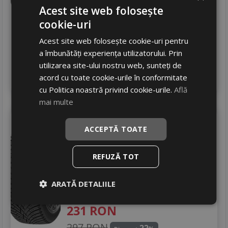
245
RON
Acest site web folosește
cookie-uri
381 RON
35
%
Discount
Acest site web folosește cookie-uri pentru
In stoc - peste 12 buc
livrare 24/48 ore
a îmbunătăți experiența utilizatorului. Prin
Stoc magazin
utilizarea site-ului nostru web, sunteți de
4
acord cu toate cookie-urile în conformitate
Adauga in cos
cu Politica noastră privind cookie-urile.
Află
mai multe
Headway
Pms01
ACCEPTĂ TOATE
205/55 R16 94V
Turisme
REFUZĂ TOT
Consum
B
Aderenta
D
ARATĂ DETALIILE
Zgomot
B
72 dB
231
RON
297 RON
22