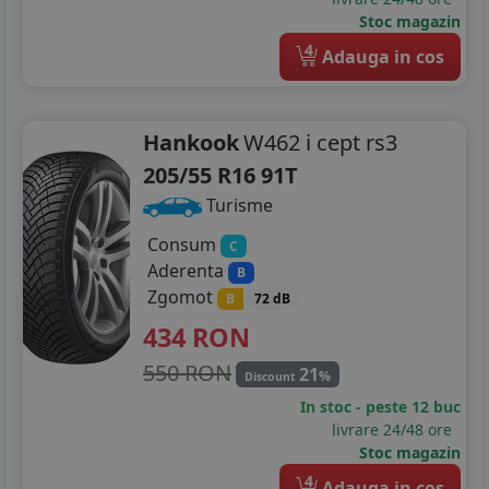
Stoc magazin
4
Adauga in cos
Hankook
W462 i cept rs3
205/55 R16 91T
Turisme
Consum
C
Aderenta
B
Zgomot
B
72 dB
434
RON
550 RON
21
%
Discount
In stoc - peste 12 buc
livrare 24/48 ore
Stoc magazin
4
Adauga in cos