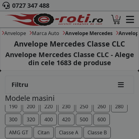
0727 347 488
0
ACASA
DESPRE NOI
Anvelope
Marca Auto
Anvelope Mercedes
Anvelop
ANVELOPE
Anvelope Mercedes Classe CLC
AUTO
Anvelope Mercedes Classe CLC - Alege
CAMION
din cele
1683
de produse
MOTO
AGROINDUSTRIALE
CAUTARE DUPA
Filtru
DIMENSIUNI
PRODUCATORI ANVELOPE
Modele masini
MARCA AUTO
190
200
220
230
250
260
280
BLOG
B2B - COLABORARE COMPANII
300
320
400
420
500
600
CONT
AMG GT
Citan
Classe A
Classe B
CONTACT