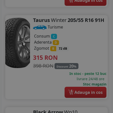
Adauga in cos
Taurus
Winter
205/55 R16 91H
Turisme
Consum
C
Aderenta
D
Zgomot
B
72 dB
315
RON
398 RON
20
%
Discount
In stoc - peste 12 buc
livrare 24/48 ore
Stoc magazin
4
Adauga in cos
Black Arrow
Wp10