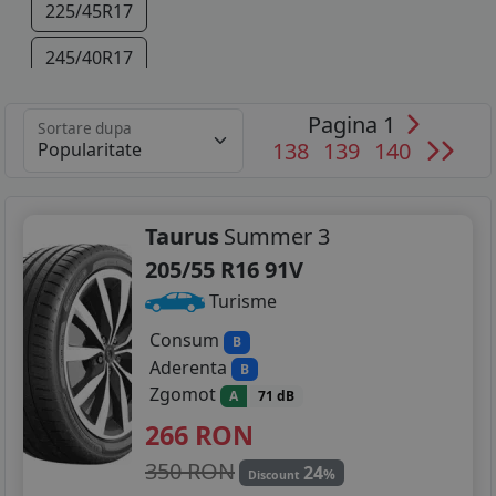
225/45R17
245/40R17
225/40R18
Pagina 1
Sortare dupa
138
139
140
245/35R18
Taurus
Summer 3
205/55 R16 91V
Turisme
Consum
B
Aderenta
B
Zgomot
A
71 dB
266
RON
350 RON
24
%
Discount