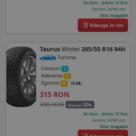
In stoc - peste 12 buc
livrare 24/48 ore
Stoc magazin
4
Adauga in cos
Taurus
Winter
205/55 R16 94H
Turisme
Consum
C
Aderenta
D
Zgomot
B
72 dB
315
RON
398 RON
20
%
Discount
In stoc - peste 12 buc
livrare 24/48 ore
Stoc magazin
4