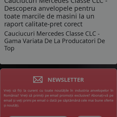
Cauciucuri Mercedes Classe CLC -
Descopera anvelopele pentru
toate marcile de masini la un
raport calitate-pret corect
Cauciucuri Mercedes Classe CLC -
Gama Variata De La Producatori De
Top
NEWSLETTER
Vreți să fiți la curent cu toate noutățile în industria anvelopelor în
România? Vreți să primiți pe email promoții exclusive? Abonați-vă pe
email și veți primi pe email o dată pe săptămână cele mai bune oferte
și noutăți.