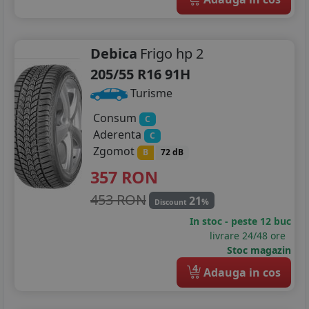
Debica
Frigo hp 2
205/55 R16 91H
Turisme
Consum
C
Aderenta
C
Zgomot
B
72 dB
357
RON
453 RON
21
%
Discount
In stoc - peste 12 buc
livrare 24/48 ore
Stoc magazin
4
Adauga in cos