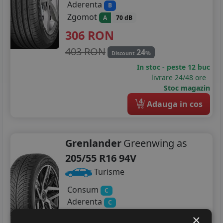
Aderenta
B
Zgomot
A
70 dB
306
RON
403 RON
24
%
Discount
In stoc - peste 12 buc
livrare 24/48 ore
Stoc magazin
4
Adauga in cos
Grenlander
Greenwing as
205/55 R16 94V
Turisme
Consum
C
Aderenta
C
Zgomot
A
71 dB
×