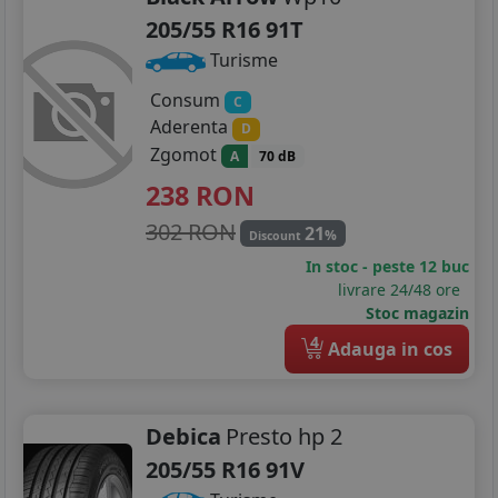
205/55 R16 91T
Turisme
Consum
C
Aderenta
D
Zgomot
A
70 dB
238
RON
302 RON
21
%
Discount
In stoc - peste 12 buc
livrare 24/48 ore
Stoc magazin
4
Adauga in cos
Debica
Presto hp 2
205/55 R16 91V