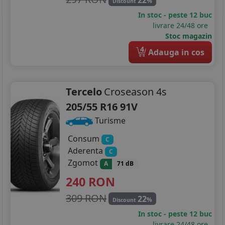
%
Discount
In stoc - peste 12 buc
livrare 24/48 ore
Stoc magazin
4
Adauga in cos
Tercelo
Croseason 4s
205/55 R16 91V
Turisme
Consum
C
Aderenta
C
Zgomot
A
71 dB
240
RON
309 RON
22
%
Discount
In stoc - peste 12 buc
livrare 24/48 ore