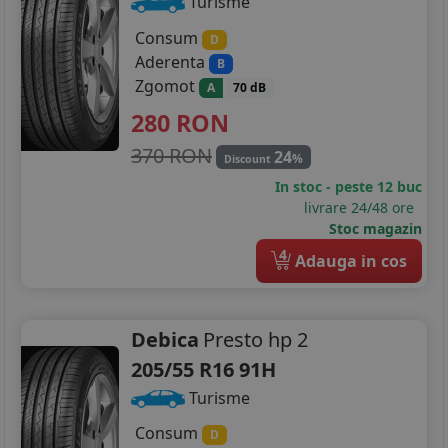
Turisme
Consum
D
Aderenta
B
Zgomot
A
70 dB
280
RON
370 RON
24
%
Discount
In stoc - peste 12 buc
livrare 24/48 ore
Stoc magazin
4
Adauga in cos
Debica
Presto hp 2
205/55 R16 91H
Turisme
Consum
D