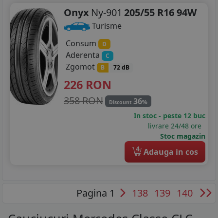
Onyx
Ny-901
205/55 R16 94W
Turisme
Consum
D
Aderenta
C
Zgomot
B
72 dB
226
RON
358 RON
36
%
Discount
In stoc - peste 12 buc
livrare 24/48 ore
Stoc magazin
4
Adauga in cos
Pagina 1
138
139
140