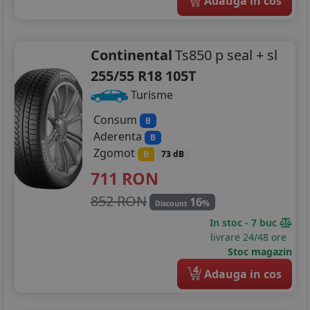
Adauga in cos
Continental
Ts850 p seal + sl
255/55 R18 105T
Turisme
Consum
B
Aderenta
B
Zgomot
B
73 dB
711
RON
852 RON
16
%
Discount
In stoc - 7 buc
livrare 24/48 ore
Stoc magazin
4
Adauga in cos