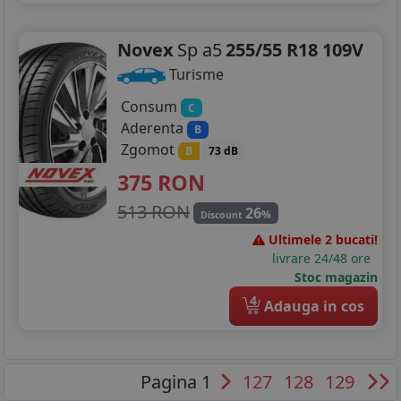
Novex
Sp a5
255/55 R18 109V
Turisme
Consum
C
Aderenta
B
Zgomot
B
73 dB
375
RON
513 RON
26
%
Discount
Ultimele 2 bucati!
livrare 24/48 ore
Stoc magazin
4
Adauga in cos
Pagina 1
127
128
129