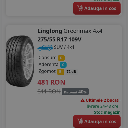
4
Adauga in cos
Linglong
Greenmax 4x4
275/55 R17 109V
SUV / 4x4
Consum
D
Aderenta
C
Zgomot
B
72 dB
481
RON
811 RON
40
%
Discount
Ultimele 2 bucati!
livrare 24/48 ore
Stoc magazin
4
Adauga in cos