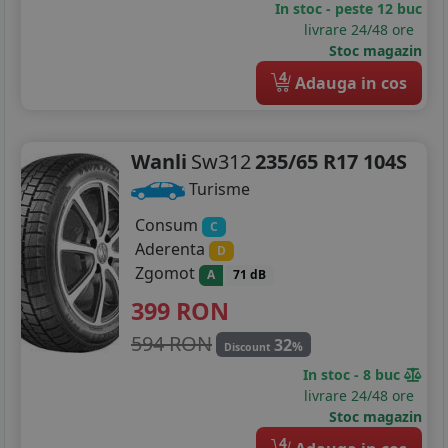
In stoc - peste 12 buc
295/35R21
livrare 24/48 ore
Stoc magazin
4
Adauga in cos
Wanli
Sw312
235/65 R17 104S
Turisme
Consum
C
Aderenta
D
Zgomot
A
71 dB
399
RON
594 RON
32
%
Discount
In stoc - 8 buc
livrare 24/48 ore
Stoc magazin
4