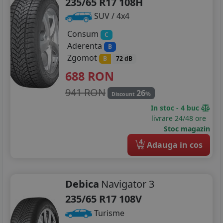
235/65 R17 108H
SUV / 4x4
Consum
C
Aderenta
B
Zgomot
B
72 dB
688
RON
941 RON
26
%
Discount
In stoc - 4 buc
livrare 24/48 ore
Stoc magazin
4
Adauga in cos
Debica
Navigator 3
235/65 R17 108V
Turisme