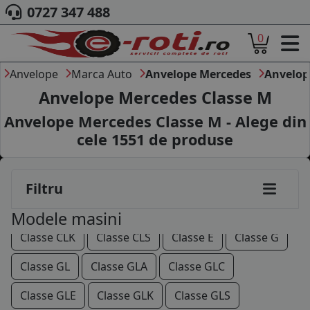
0727 347 488
0
ACASA
DESPRE NOI
Anvelope
Marca Auto
Anvelope Mercedes
Anvelop
ANVELOPE
Anvelope Mercedes Classe M
AUTO
Anvelope Mercedes Classe M - Alege din
190
200
220
230
250
260
280
CAMION
cele
1551
de produse
MOTO
300
320
400
420
500
600
AGROINDUSTRIALE
CAUTARE DUPA
AMG GT
Citan
Classe A
Classe B
Filtru
DIMENSIUNI
PRODUCATORI ANVELOPE
Classe C
Classe CL
Classe CLA
Classe CLC
Modele masini
MARCA AUTO
Classe CLK
Classe CLS
Classe E
Classe G
BLOG
B2B - COLABORARE COMPANII
Classe GL
Classe GLA
Classe GLC
CONT
Classe GLE
Classe GLK
Classe GLS
CONTACT