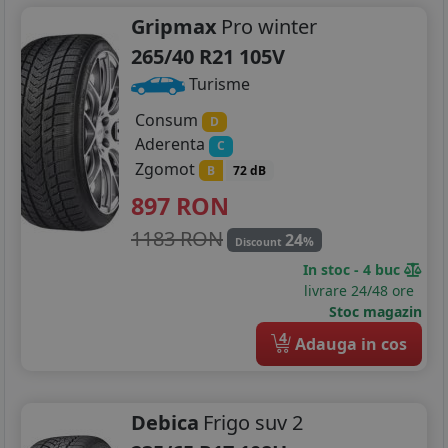
Gripmax
Pro winter
265/40 R21 105V
Turisme
Consum
D
Aderenta
C
Zgomot
B
72 dB
897
RON
1183 RON
24
%
Discount
In stoc - 4 buc
livrare 24/48 ore
Stoc magazin
4
Adauga in cos
Debica
Frigo suv 2