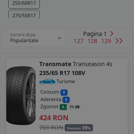
255/60R17
275/55R17
255/55R18
Pagina 1
Sortare dupa
127
128
129
285/50R18
255/50R19
Transmate
Transeason 4s
285/45R19
235/65 R17 108V
295/45R19
Turisme
255/45R20
Consum
B
Aderenta
B
265/45R20
Zgomot
A
71 dB
424
RON
295/40R20
703 RON
39
265/40R21
%
Discount