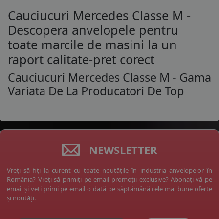
Cauciucuri Mercedes Classe M -
Descopera anvelopele pentru
toate marcile de masini la un
raport calitate-pret corect
Cauciucuri Mercedes Classe M - Gama
Variata De La Producatori De Top
NEWSLETTER
Vreți să fiți la curent cu toate noutățile în industria anvelopelor în
România? Vreți să primiți pe email promoții exclusive? Abonați-vă pe
email și veți primi pe email o dată pe săptămână cele mai bune oferte
și noutăți.