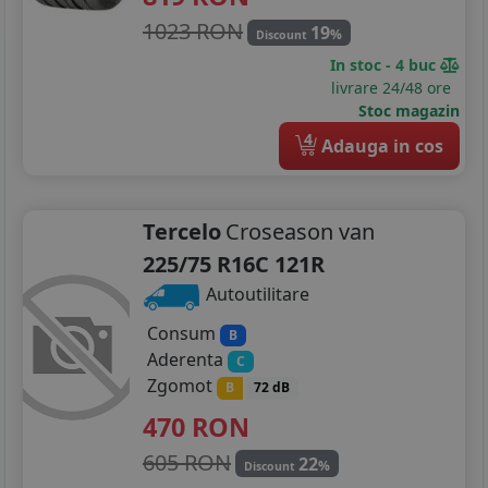
1023 RON
19
%
Discount
In stoc - 4 buc
livrare 24/48 ore
Stoc magazin
4
Adauga in cos
Tercelo
Croseason van
225/75 R16C 121R
Autoutilitare
Consum
B
Aderenta
C
Zgomot
B
72 dB
470
RON
605 RON
22
%
Discount