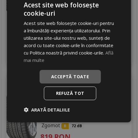
Zgomot
Acest site web folosește
B
73 dB
cookie-uri
661
RON
Acest site web folosește cookie-uri pentru
792 RON
16
%
Discount
a îmbunătăți experiența utilizatorului. Prin
In stoc - 4 buc
utilizarea site-ului nostru web, sunteți de
livrare 24/48 ore
acord cu toate cookie-urile în conformitate
Stoc magazin
cu Politica noastră privind cookie-urile.
Află
4
Adauga in cos
mai multe
ACCEPTĂ TOATE
Michelin
Lat. sport
255/55 R18 109Y
REFUZĂ TOT
SUV / 4x4
ARATĂ DETALIILE
Consum
C
Aderenta
B
Zgomot
B
72 dB
819
RON