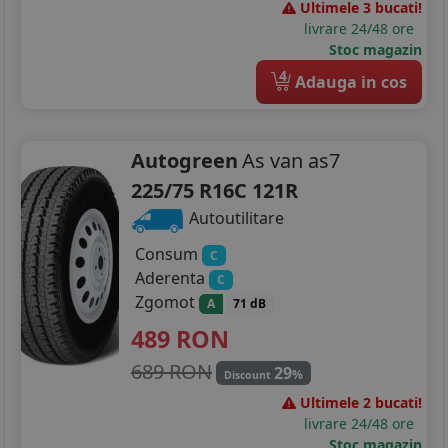
Ultimele 3 bucati!
livrare 24/48 ore
Stoc magazin
4
Adauga in cos
Autogreen
As van as7
225/75 R16C 121R
Autoutilitare
Consum
C
Aderenta
C
Zgomot
A
71 dB
489
RON
689 RON
29
%
Discount
Ultimele 2 bucati!
livrare 24/48 ore
Stoc magazin