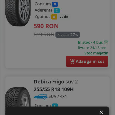
Consum
B
Aderenta
C
Zgomot
B
72 dB
590
RON
819 RON
27
%
Discount
In stoc - 4 buc
livrare 24/48 ore
Stoc magazin
4
Adauga in cos
Debica
Frigo suv 2
255/55 R18 109H
SUV / 4x4
Consum
C
×
Aderenta
C