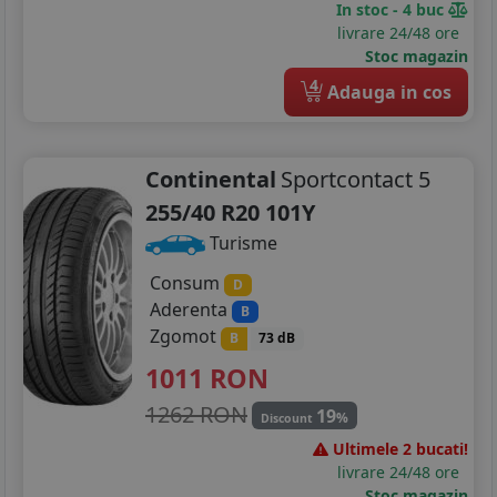
In stoc - 4 buc
livrare 24/48 ore
Stoc magazin
4
Adauga in cos
Continental
Sportcontact 5
255/40 R20 101Y
Turisme
Consum
D
Aderenta
B
Zgomot
B
73 dB
1011
RON
1262 RON
19
%
Discount
Ultimele 2 bucati!
livrare 24/48 ore
Stoc magazin