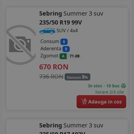
Sebring
Summer 3 suv
235/50 R19 99V
SUV / 4x4
Consum
B
Aderenta
B
Zgomot
A
71 dB
670
RON
736 RON
8
%
Discount
In stoc - 10 buc
livrare 2/3 zile
4
Adauga in cos
Sebring
Summer 3 suv