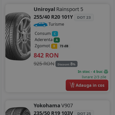
Uniroyal
Rainsport 5
255/40 R20 101Y
DOT 23
Turisme
Consum
C
Aderenta
A
Zgomot
B
73 dB
842
RON
925 RON
8
%
Discount
In stoc - 4 buc
livrare 2/3 zile
4
Adauga in cos
Yokohama
V907
235/50 R19 103V
DOT 25