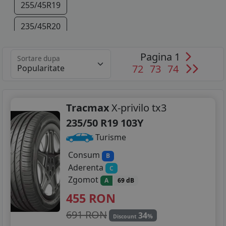
255/45R19
235/45R20
255/40R20
Pagina 1
Sortare dupa
72
73
74
Tracmax
X-privilo tx3
235/50 R19 103Y
Turisme
Consum
B
Aderenta
C
Zgomot
A
69 dB
455
RON
691 RON
34
%
Discount