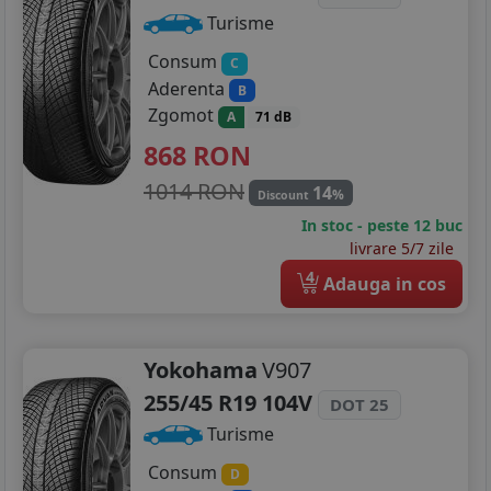
Turisme
Consum
C
Aderenta
B
Zgomot
A
71 dB
868
RON
1014 RON
14
%
Discount
In stoc - peste 12 buc
livrare 5/7 zile
4
Adauga in cos
Yokohama
V907
255/45 R19 104V
DOT 25
Turisme
Consum
D