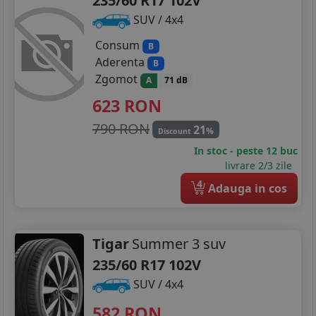
235/60 R17 102V
SUV / 4x4
Consum
B
Aderenta
B
Zgomot
A
71 dB
623
RON
790 RON
21
%
Discount
In stoc - peste 12 buc
livrare 2/3 zile
4
Adauga in cos
Tigar
Summer 3 suv
235/60 R17 102V
SUV / 4x4
582
RON