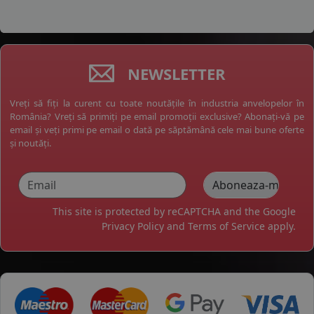
NEWSLETTER
Vreți să fiți la curent cu toate noutățile în industria anvelopelor în
România? Vreți să primiți pe email promoții exclusive? Abonați-vă pe
email și veți primi pe email o dată pe săptămână cele mai bune oferte
și noutăți.
This site is protected by reCAPTCHA and the Google
Privacy Policy
and
Terms of Service
apply.