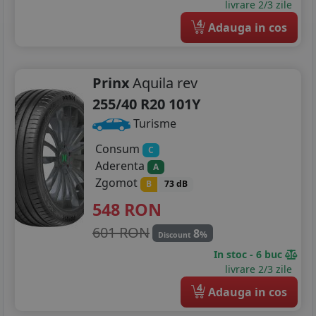
livrare 2/3 zile
4
Adauga in cos
Prinx
Aquila rev
255/40 R20 101Y
Turisme
Consum
C
Aderenta
A
Zgomot
B
73 dB
548
RON
601 RON
8
%
Discount
In stoc - 6 buc
livrare 2/3 zile
4
Adauga in cos