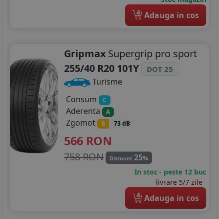
4
Adauga in cos
Gripmax
Supergrip pro sport
255/40 R20 101Y
DOT 25
Turisme
Consum
C
Aderenta
A
Zgomot
B
73 dB
566
RON
758 RON
25
%
Discount
In stoc - peste 12 buc
livrare 5/7 zile
4
Adauga in cos