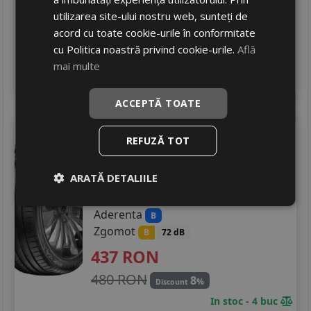
utilizarea site-ului nostru web, sunteți de
716 RON
21
%
Discount
acord cu toate cookie-urile în conformitate
In stoc - 12 buc
cu Politica noastră privind cookie-urile.
Află
livrare 2/3 zile
mai multe
4
Adauga in cos
ACCEPTĂ TOATE
Prinx
Aquila rev
REFUZĂ TOT
235/50 R19 103W
SUV / 4x4
ARATĂ DETALIILE
Consum
C
Aderenta
B
Zgomot
B
72 dB
437
RON
480 RON
8
%
Discount
In stoc - 4 buc