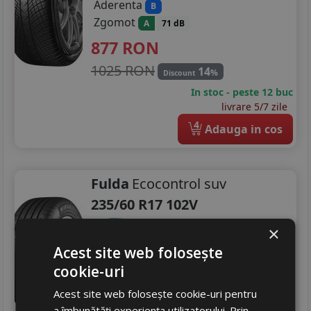
Aderenta
B
Zgomot
A
71 dB
877
RON
1025 RON
14
%
Discount
In stoc - peste 12 buc
livrare 5/7 zile
4
Adauga in cos
Fulda
Ecocontrol suv
235/60 R17 102V
SUV / 4x4
×
Consum
Acest site web folosește
C
Aderenta
B
cookie-uri
Zgomot
A
71 dB
Acest site web folosește cookie-uri pentru
564
RON
a îmbunătăți experiența utilizatorului. Prin