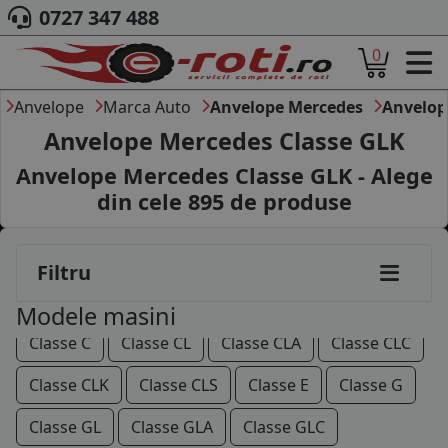
0727 347 488
0
ACASA
DESPRE NOI
Anvelope
Marca Auto
Anvelope Mercedes
Anvelop
ANVELOPE
Anvelope Mercedes Classe GLK
AUTO
Anvelope Mercedes Classe GLK - Alege
CAMION
din cele
895
de produse
MOTO
190
200
220
230
250
260
280
AGROINDUSTRIALE
CAUTARE DUPA
300
320
400
420
500
600
Filtru
DIMENSIUNI
PRODUCATORI ANVELOPE
AMG GT
Citan
Classe A
Classe B
Modele masini
MARCA AUTO
Classe C
Classe CL
Classe CLA
Classe CLC
BLOG
B2B - COLABORARE COMPANII
Classe CLK
Classe CLS
Classe E
Classe G
CONT
Classe GL
Classe GLA
Classe GLC
CONTACT