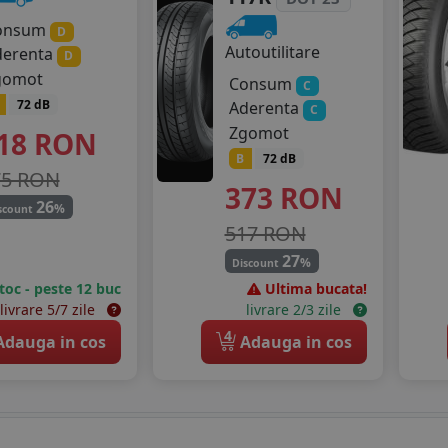
onsum
D
Autoutilitare
derenta
D
gomot
Consum
C
72 dB
Aderenta
C
Zgomot
18
RON
B
72 dB
75 RON
373
RON
26
%
scount
517 RON
27
%
Discount
stoc - peste 12 buc
Ultima bucata!
livrare 5/7 zile
livrare 2/3 zile
4
dauga in cos
Adauga in cos