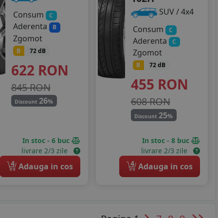
SUV / 4x4
Consum
C
Aderenta
B
Consum
C
Zgomot
Aderenta
C
B
72 dB
Zgomot
622
RON
B
72 dB
455
RON
845 RON
608 RON
26
%
Discount
25
%
Discount
In stoc - 6 buc
In stoc - 8 buc
livrare 2/3 zile
livrare 2/3 zile
4
4
Adauga in cos
Adauga in cos