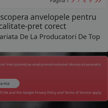
Pagina 1
7
8
9
escopera anvelopele pentru
calitate-pret corect
ariata De La Producatori De Top
ânia? Vreți să primiți pe email promoții exclusive? Abonați-vă pe email și
APTCHA and the Google
Privacy Policy
and
Terms of Service
apply.