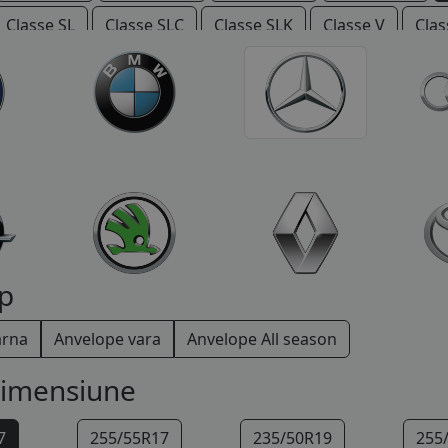
Classe SL
Classe SLC
Classe SLK
Classe V
Clas
Vario
Viano
Vito
p
arna
Anvelope vara
Anvelope All season
dimensiune
7
255/55R17
235/50R19
255