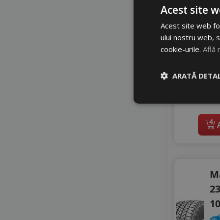
Acest site w
Z
A
Acest site web fol
ului nostru web, s
5
cookie-urile.
Află 
6
ARATĂ DETAL
Di
In 
4
A
M
23
1