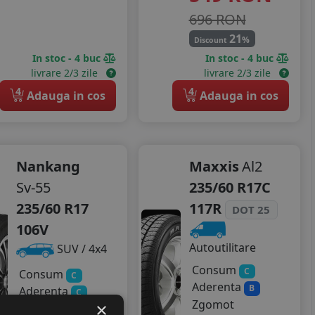
696 RON
21
%
Discount
In stoc - 4 buc
In stoc - 4 buc
livrare 2/3 zile
livrare 2/3 zile
4
4
Adauga in cos
Adauga in cos
Nankang
Maxxis
Al2
Sv-55
235/60 R17C
235/60 R17
117R
DOT 25
106V
Autoutilitare
SUV / 4x4
Consum
C
Consum
C
Aderenta
B
Aderenta
C
Zgomot
×
Zgomot