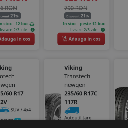
16 RON
790 RON
21
21
%
%
scount
Discount
In stoc - 12 buc
In stoc - peste 12 buc
livrare 2/3 zile
livrare 2/3 zile
4
dauga in cos
Adauga in cos
king
Viking
otech
Transtech
ewgen
newgen
5/60 R17
235/60 R17C
02V
117R
SUV / 4x4
Autoutilitare
onsum
C
Consum
derenta
C
B