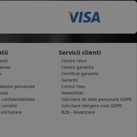
tii
Servicii clienti
testi
Cerere retur
raiova
Cerere garantie
i
Certificat garantie
Garantii
datelor personale
Contul meu
pida
Newsletter
e confidentialitate
Solicitare de date personale GDPR
 conditii
Solicitare stergere cont GDPR
 etichetare
B2B - Revanzare