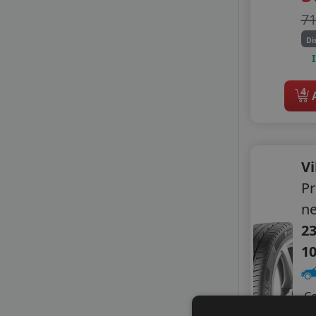
PETLAS
7
RADAR
Di
ROADX
ROYAL BLACK
SEBRING
4
A
SUNNY
TAURUS
TIGAR
TOURADOR
TRACMAX
Vi
VIKING
Pr
WESTLAKE
n
23
1
C
A