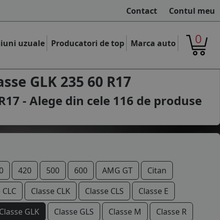
Contact
Contul meu
0
iuni uzuale
Producatori de top
Marca auto
sse GLK 235 60 R17
17 - Alege din cele
116
de produse
0
420
500
600
AMG GT
Citan
e CLC
Classe CLK
Classe CLS
Classe E
Classe GLK
Classe GLS
Classe M
Classe R