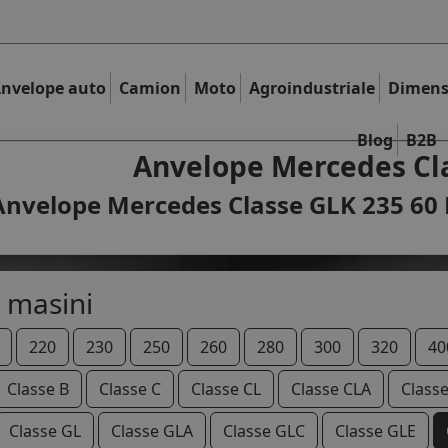
nvelope auto
Camion
Moto
Agroindustriale
Dimens
Blog
B2B
Anvelope Mercedes Cla
Anvelope Mercedes Classe GLK 235 60 R
 masini
220
230
250
260
280
300
320
40
Classe B
Classe C
Classe CL
Classe CLA
Class
Classe GL
Classe GLA
Classe GLC
Classe GLE