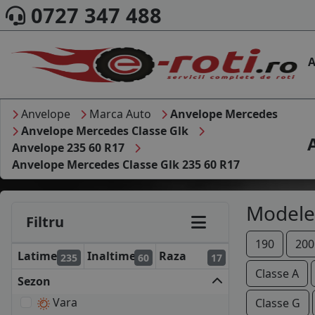
0727 347 488
A
Anvelope
Marca Auto
Anvelope Mercedes
Anvelope Mercedes Classe Glk
Anvelope 235 60 R17
Anvelope Mercedes Classe Glk 235 60 R17
Modele
Filtru
190
200
Latime
Inaltime
Raza
235
60
17
Classe A
Sezon
Vara
Classe G