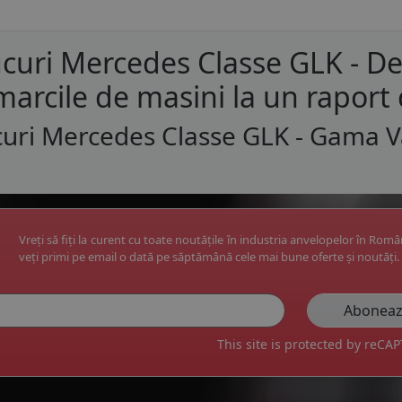
curi Mercedes Classe GLK - D
marcile de masini la un raport 
uri Mercedes Classe GLK - Gama V
Vreți să fiți la curent cu toate noutățile în industria anvelopelor în Rom
veți primi pe email o dată pe săptămână cele mai bune oferte și noutăți.
This site is protected by reC