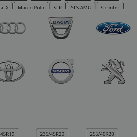
se X
Marco Polo
SLR
SLS AMG
Sprinter
/45R19
235/45R20
255/40R20