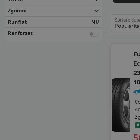
FULDA
KLEBER
Zgomot
KUMHO
Sortare dup
Runflat
NU
MATADOR
NEXEN
Ranforsat
UNIROYAL
VREDESTEIN
F
YOKOHAMA
ANVELOPE BUGET
Ec
APLUS
23
AUSTONE
1
GRIPMAX
IMPERIAL
LASSA
C
LEAO
A
LINGLONG
Z
MAXXIS
A
MILEVER
5
NANKANG