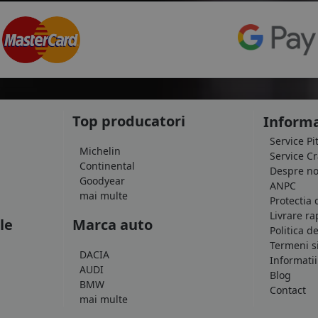
Top producatori
Informa
Service Pi
Michelin
Service C
Continental
Despre no
Goodyear
ANPC
mai multe
Protectia 
Livrare ra
le
Marca auto
Politica d
Termeni si
DACIA
Informatii
AUDI
Blog
BMW
Contact
mai multe