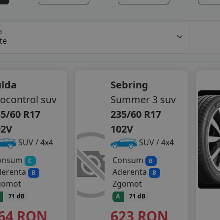
a
ulda
Sebring
ocontrol suv
Summer 3 suv
5/60 R17
235/60 R17
02V
102V
SUV / 4x4
SUV / 4x4
onsum
Consum
C
B
derenta
Aderenta
B
B
gomot
Zgomot
71 dB
A
71 dB
64
RON
623
RON