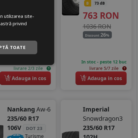
B
73 dB
B
72 dB
763
RON
592
RON
 utilizarea site-
oastră privind
1036 RON
792 RON
26
%
25
Discount
%
Discount
PTĂ TOATE
In stoc - peste 12 buc
In stoc - peste 12 buc
livrare 2/3 zile
livrare 5/7 zile
4
4
Adauga in cos
Adauga in cos
Nankang
Aw-6
Imperial
235/60 R17
Snowdragon3
106V
235/60 R17
DOT 23
102H
Turisme