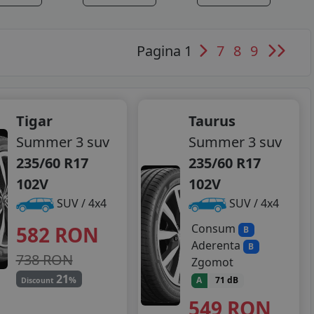
Pagina 1
7
8
9
Tigar
Taurus
Summer 3 suv
Summer 3 suv
235/60 R17
235/60 R17
102V
102V
SUV / 4x4
SUV / 4x4
Consum
582
RON
B
Aderenta
B
738 RON
Zgomot
21
%
A
71 dB
Discount
549
RON