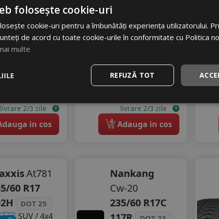
eb folosește cookie-uri
Aderenta
gomot
C
Zgomot
71 dB
osește cookie-uri pentru a îmbunătăți experiența utilizatorului. Prin
B
72 dB
unteți de acord cu toate cookie-urile în conformitate cu Politica n
31
RON
mai multe
638
RON
73 RON
809 RON
21
%
IILE
REFUZĂ TOT
ACCE
scount
21
%
Discount
stoc - peste 12 buc
In stoc - 6 buc
livrare 2/3 zile
livrare 2/3 zile
4
dauga in cos
Adauga in cos
axxis
At781
Nankang
5/60 R17
Cw-20
02H
235/60 R17C
DOT 25
117R
SUV / 4x4
DOT 23