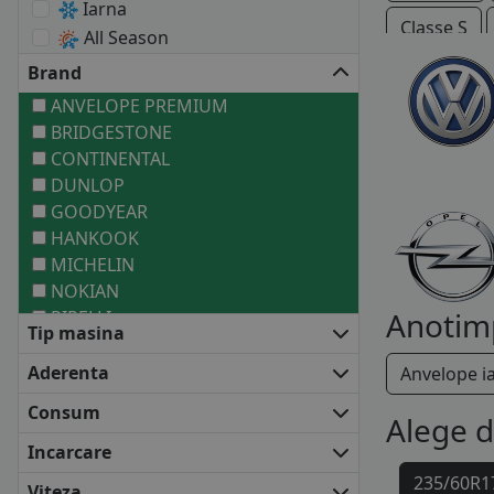
Iarna
Classe S
All Season
Brand
Vaneo
ANVELOPE PREMIUM
BRIDGESTONE
CONTINENTAL
DUNLOP
GOODYEAR
HANKOOK
MICHELIN
NOKIAN
Anotim
PIRELLI
Tip masina
ANVELOPE MEDII
BARUM
Aderenta
Anvelope i
BF GOODRICH
Consum
Alege 
COOPER
FALKEN
Incarcare
FIRESTONE
235/60R1
Viteza