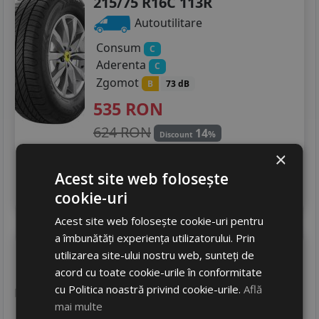
215/75 R16C 113R
Autoutilitare
Consum
C
Aderenta
C
Zgomot
B
73 dB
535
RON
624 RON
14
%
Discount
Ultima bucata!
×
livrare 2/3 zile
Acest site web folosește
4
Adauga in cos
cookie-uri
Acest site web folosește cookie-uri pentru
a îmbunătăți experiența utilizatorului. Prin
Sebring
Cargospeed evo
utilizarea site-ului nostru web, sunteți de
215/75 R16C 116R
acord cu toate cookie-urile în conformitate
Autoutilitare
cu Politica noastră privind cookie-urile.
Află
mai multe
Consum
C