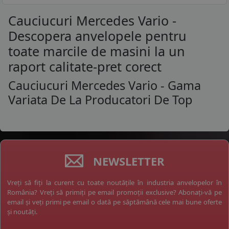
Cauciucuri Mercedes Vario -
Descopera anvelopele pentru
toate marcile de masini la un
raport calitate-pret corect
Cauciucuri Mercedes Vario - Gama
Variata De La Producatori De Top
NEWSLETTER
Vreți să fiți la curent cu toate noutățile în industria anvelopelor în
România? Vreți să primiți pe email promoții exclusive? Abonați-vă pe
email și veți primi pe email o dată pe săptămână cele mai bune oferte
și noutăți.