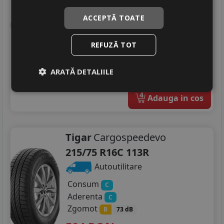
Aderenta
C
ACCEPTĂ TOATE
Zgomot
B
73 dB
569
RON
REFUZĂ TOT
664 RON
14
%
Discount
ARATĂ DETALIILE
In stoc - peste 12 buc
livrare 2/3 zile
4
Adauga in cos
Tigar
Cargospeedevo
215/75 R16C 113R
Autoutilitare
Consum
C
Aderenta
C
Zgomot
B
73 dB