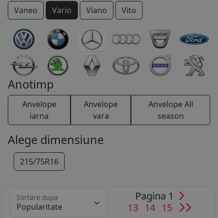
Vaneo
Vario
Viano
Vito
COS (
0 PRODUSE
)
Anotimp
Anvelope
Anvelope
Anvelope All
iarna
vara
season
Alege dimensiune
215/75R16
Pagina 1
Sortare dupa
13
14
15