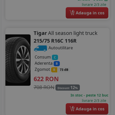
livrare 2/3 zile
4
Adauga in cos
Tigar
All season light truck
215/75 R16C 116R
Autoutilitare
Consum
C
Aderenta
B
Zgomot
B
73 dB
622
RON
708 RON
12
%
Discount
In stoc - peste 12 buc
livrare 2/3 zile
4
Adauga in cos