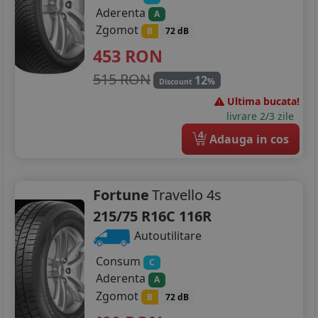
Aderenta
A
Zgomot
B
72 dB
453
RON
515 RON
12
%
Discount
Ultima bucata!
livrare 2/3 zile
4
Adauga in cos
Fortune
Travello 4s
215/75 R16C 116R
Autoutilitare
Consum
C
Aderenta
A
Zgomot
B
72 dB