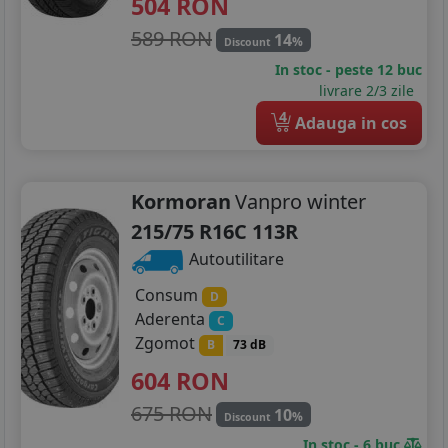
504
RON
589 RON
14
%
Discount
In stoc - peste 12 buc
livrare 2/3 zile
4
Adauga in cos
Kormoran
Vanpro winter
215/75 R16C 113R
Autoutilitare
Consum
D
Aderenta
C
Zgomot
B
73 dB
604
RON
675 RON
10
%
Discount
In stoc - 6 buc