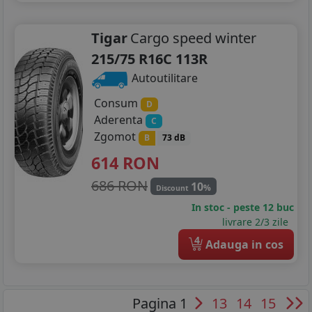
Tigar
Cargo speed winter
215/75 R16C 113R
Autoutilitare
Consum
D
Aderenta
C
Zgomot
B
73 dB
614
RON
686 RON
10
%
Discount
In stoc - peste 12 buc
livrare 2/3 zile
4
Adauga in cos
Pagina 1
13
14
15