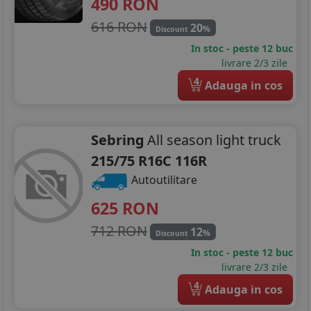
490
RON
616 RON
20
%
Discount
In stoc - peste 12 buc
livrare 2/3 zile
4
Adauga in cos
Sebring
All season light truck
215/75 R16C 116R
Autoutilitare
625
RON
712 RON
12
%
Discount
In stoc - peste 12 buc
livrare 2/3 zile
4
Adauga in cos