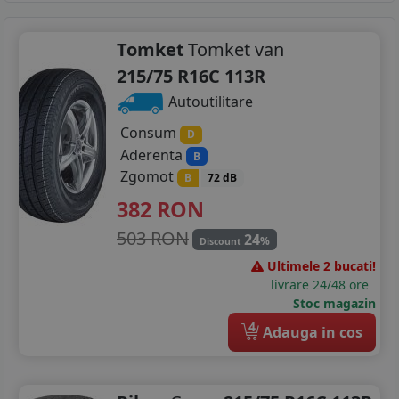
Tomket
Tomket van
215/75 R16C 113R
Autoutilitare
Consum
D
Aderenta
B
Zgomot
B
72 dB
382
RON
503 RON
24
%
Discount
Ultimele 2 bucati!
livrare 24/48 ore
Stoc magazin
4
Adauga in cos