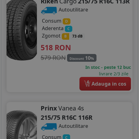
Riken
Cargo
215/75 R16C 113R
Autoutilitare
Consum
D
Aderenta
C
Zgomot
B
73 dB
518
RON
579 RON
10
%
Discount
In stoc - peste 12 buc
livrare 2/3 zile
4
Adauga in cos
Prinx
Vanea 4s
215/75 R16C 116R
Autoutilitare
Consum
C