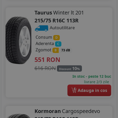
Taurus
Winter lt 201
215/75 R16C 113R
Autoutilitare
Consum
D
Aderenta
C
Zgomot
B
73 dB
551
RON
616 RON
10
%
Discount
In stoc - peste 12 buc
livrare 2/3 zile
4
Adauga in cos
Kormoran
Cargospeedevo