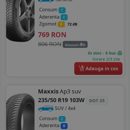
Consum
C
Aderenta
C
Zgomot
B
72 dB
769
RON
806 RON
4
%
Discount
In stoc - 8 buc
livrare 2/3 zile
4
Adauga in cos
Maxxis
Ap3 suv
235/50 R19 103W
DOT 25
SUV / 4x4
Consum
C
Aderenta
B