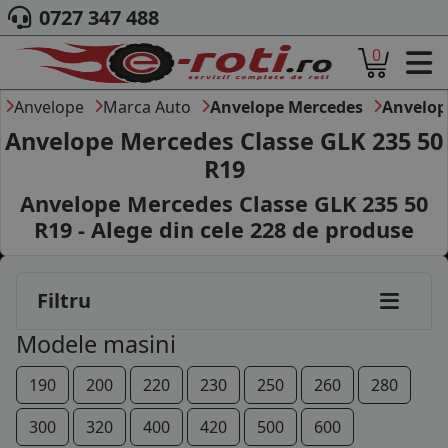
0727 347 488
0
ACASA
DESPRE NOI
Anvelope
Marca Auto
Anvelope Mercedes
Anvelop
ANVELOPE
Anvelope Mercedes Classe GLK 235 50
AUTO
R19
CAMION
Anvelope Mercedes Classe GLK 235 50
MOTO
AGROINDUSTRIALE
R19 - Alege din cele
228
de produse
CAUTARE DUPA
DIMENSIUNI
PRODUCATORI ANVELOPE
Filtru
MARCA AUTO
Modele masini
BLOG
B2B - COLABORARE COMPANII
190
200
220
230
250
260
280
CONT
300
320
400
420
500
600
CONTACT