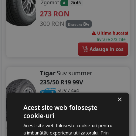
Zgomot
A
70 dB
273
RON
300 RON
8
%
Discount
Ultima bucata!
livrare 2/3 zile
4
Adauga in cos
Tigar
Suv summer
235/50 R19 99V
SUV / 4x4
×
Consum
D
Acest site web folosește
Aderenta
C
cookie-uri
Zgomot
A
70 dB
Acest site web folosește cookie-uri pentru
572
RON
a îmbunătăți experiența utilizatorului. Prin