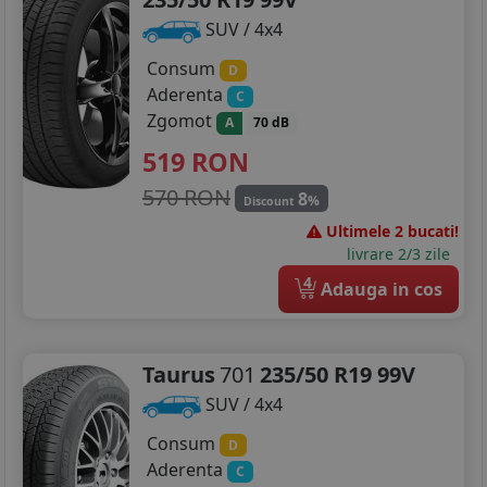
SUV / 4x4
Consum
D
Aderenta
C
Zgomot
A
70 dB
519
RON
570 RON
8
%
Discount
Ultimele 2 bucati!
livrare 2/3 zile
4
Adauga in cos
Taurus
701
235/50 R19 99V
SUV / 4x4
Consum
D
Aderenta
C