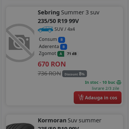
Sebring
Summer 3 suv
235/50 R19 99V
SUV / 4x4
Consum
B
Aderenta
B
Zgomot
A
71 dB
670
RON
736 RON
8
%
Discount
In stoc - 10 buc
livrare 2/3 zile
4
Adauga in cos
Kormoran
Suv summer
235/50 R19 99V