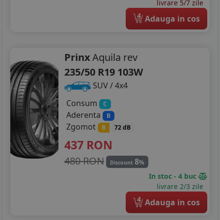
livrare 5/7 zile
4
Adauga in cos
Prinx
Aquila rev
235/50 R19 103W
SUV / 4x4
Consum
C
Aderenta
B
Zgomot
B
72 dB
437
RON
480 RON
8
%
Discount
In stoc - 4 buc
livrare 2/3 zile
4
Adauga in cos