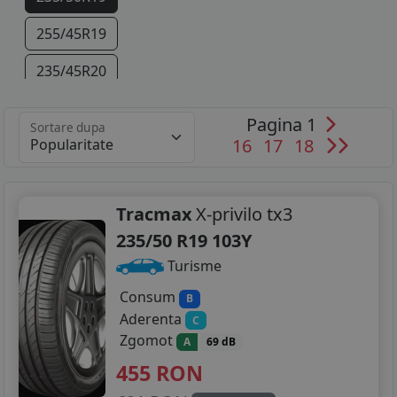
255/45R19
235/45R20
255/40R20
Pagina 1
Sortare dupa
16
17
18
Tracmax
X-privilo tx3
235/50 R19 103Y
Turisme
Consum
B
Aderenta
C
Zgomot
A
69 dB
455
RON