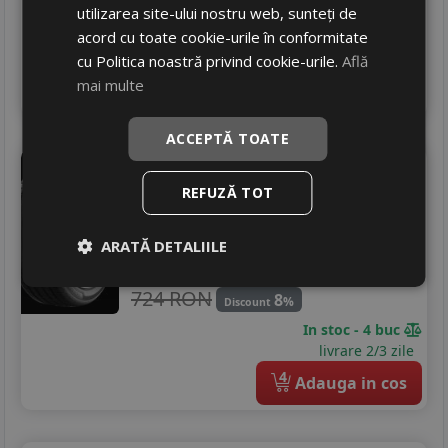
628 RON
8
%
Discount
utilizarea site-ului nostru web, sunteți de
Ultimele 2 bucati!
acord cu toate cookie-urile în conformitate
livrare 2/3 zile
cu Politica noastră privind cookie-urile.
Află
4
mai multe
Adauga in cos
ACCEPTĂ TOATE
Tigar
Summer 3 suv
REFUZĂ TOT
235/50 R19 99V
SUV / 4x4
ARATĂ DETALIILE
659
RON
724 RON
8
%
Discount
In stoc - 4 buc
livrare 2/3 zile
4
Adauga in cos