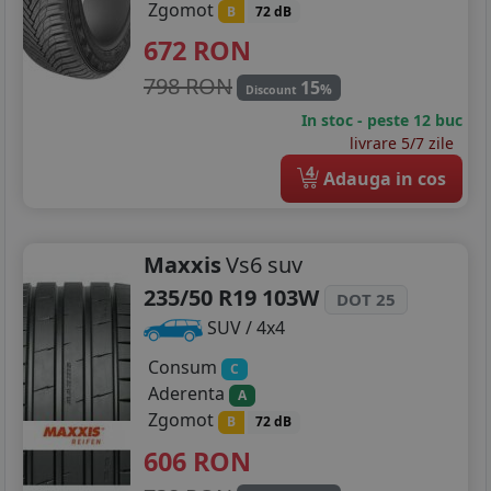
Zgomot
B
72 dB
672
RON
798 RON
15
%
Discount
In stoc - peste 12 buc
livrare 5/7 zile
4
Adauga in cos
Maxxis
Vs6 suv
235/50 R19 103W
DOT 25
SUV / 4x4
Consum
C
Aderenta
A
Zgomot
B
72 dB
606
RON