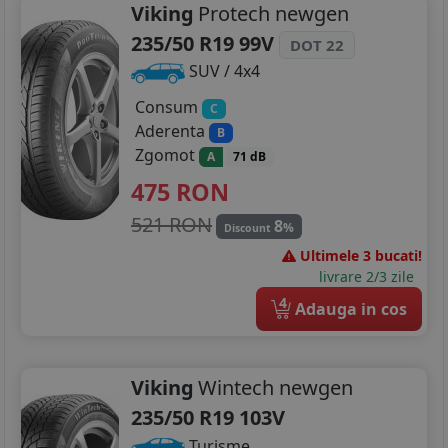
Viking
Protech newgen
235/50 R19 99V
DOT 22
SUV / 4x4
Consum
C
Aderenta
B
Zgomot
A
71 dB
475
RON
521 RON
8
%
Discount
Ultimele 3 bucati!
livrare 2/3 zile
4
Adauga in cos
Viking
Wintech newgen
235/50 R19 103V
Turisme