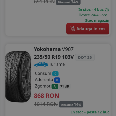
691 RON
34
%
Discount
In stoc - 4 buc
livrare 24/48 ore
Stoc magazin
4
Adauga in cos
Yokohama
V907
235/50 R19 103V
DOT 25
Turisme
Consum
C
Aderenta
B
Zgomot
A
71 dB
868
RON
1014 RON
14
%
Discount
In stoc - peste 12 buc