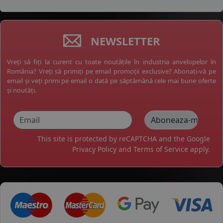
NEWSLETTER
Vreți să fiți la curent cu toate noutățile în industria anvelopelor în
România? Vreți să primiți pe email promoții exclusive? Abonați-vă pe
email și veți primi pe email o dată pe săptămână cele mai bune oferte
și noutăți.
This site is protected by reCAPTCHA and the Google
Privacy Policy
and
Terms of Service
apply.