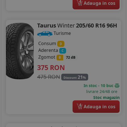
4
Adauga in cos
Taurus
Winter
205/60 R16 96H
Turisme
Consum
D
Aderenta
C
Zgomot
B
72 dB
375
RON
475 RON
21
%
Discount
In stoc - 10 buc
livrare 24/48 ore
Stoc magazin
4
Adauga in cos