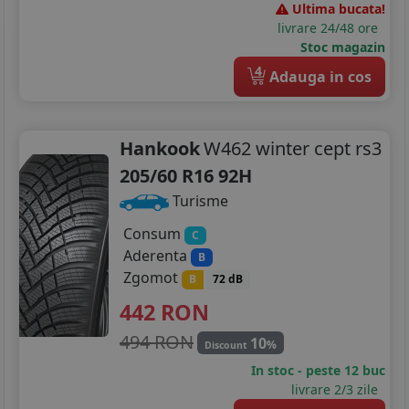
Ultima bucata!
livrare 24/48 ore
Stoc magazin
4
Adauga in cos
Hankook
W462 winter cept rs3
205/60 R16 92H
Turisme
Consum
C
Aderenta
B
Zgomot
B
72 dB
442
RON
494 RON
10
%
Discount
In stoc - peste 12 buc
livrare 2/3 zile