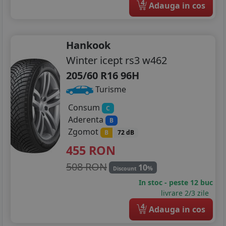
4
Adauga in cos
Hankook
Winter icept rs3 w462
205/60 R16 96H
Turisme
Consum
C
Aderenta
B
Zgomot
B
72 dB
455
RON
508 RON
10
%
Discount
In stoc - peste 12 buc
livrare 2/3 zile
4
Adauga in cos