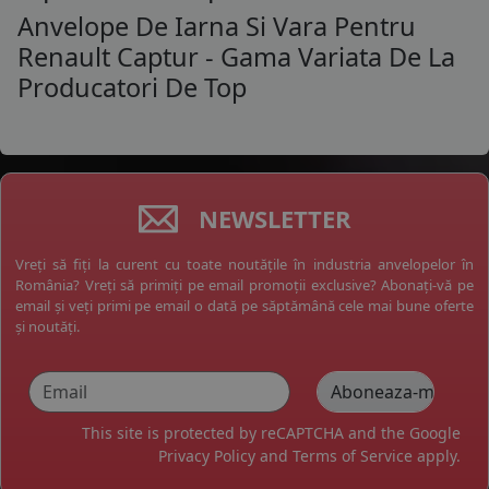
Anvelope De Iarna Si Vara Pentru
Renault Captur - Gama Variata De La
Producatori De Top
NEWSLETTER
Vreți să fiți la curent cu toate noutățile în industria anvelopelor în
România? Vreți să primiți pe email promoții exclusive? Abonați-vă pe
email și veți primi pe email o dată pe săptămână cele mai bune oferte
și noutăți.
This site is protected by reCAPTCHA and the Google
Privacy Policy
and
Terms of Service
apply.