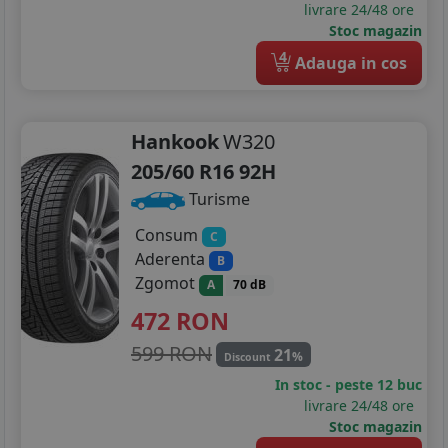
livrare 24/48 ore
Stoc magazin
4
Adauga in cos
Hankook
W320
205/60 R16 92H
Turisme
Consum
C
Aderenta
B
Zgomot
A
70 dB
472
RON
599 RON
21
%
Discount
In stoc - peste 12 buc
livrare 24/48 ore
Stoc magazin