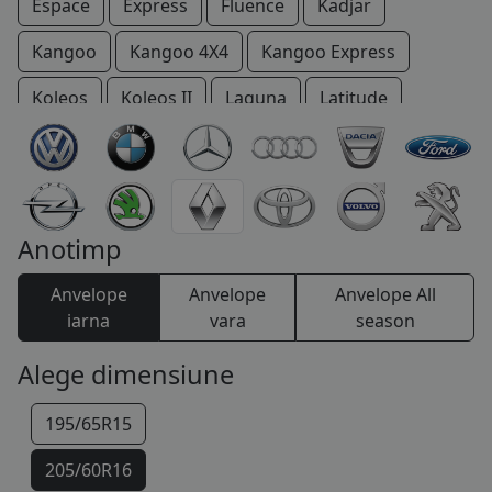
Espace
Express
Fluence
Kadjar
COS (
0 PRODUSE
)
Kangoo
Kangoo 4X4
Kangoo Express
Koleos
Koleos II
Laguna
Latitude
Master
Maxity
Megane
Modus
R11
R19
R21
R25
R4
R5
Safrane
Scenic
Spider
Super 5
Talisman
Trafic
Anotimp
Twingo
Twizy
Vel Satis
Wind
Zoe
Anvelope
Anvelope
Anvelope All
iarna
vara
season
Alege dimensiune
195/65R15
205/60R16