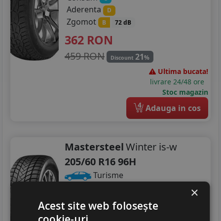
Aderenta
D
Zgomot
B
72 dB
362
RON
459 RON
21
%
Discount
Ultima bucata!
livrare 24/48 ore
Stoc magazin
4
Adauga in cos
Mastersteel
Winter is-w
205/60 R16 96H
Turisme
×
Consum
B
Acest site web folosește
Aderenta
C
Zgomot
cookie-uri
B
72 dB