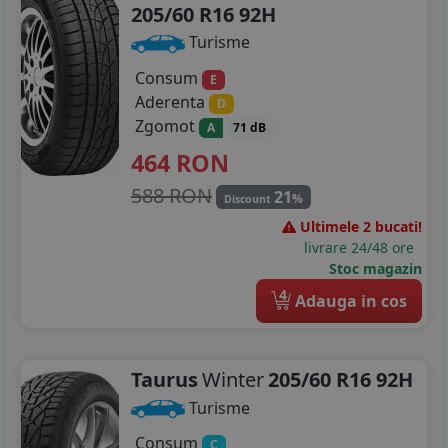
205/60 R16 92H
Turisme
Consum
E
Aderenta
D
Zgomot
A
71 dB
464
RON
588 RON
21
%
Discount
Ultimele 2 bucati!
livrare 24/48 ore
Stoc magazin
4
Adauga in cos
Taurus
Winter
205/60 R16 92H
Turisme
Consum
C