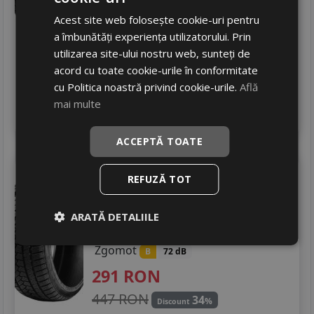
308
RON
Acest site web folosește cookie-uri pentru
a îmbunătăți experiența utilizatorului. Prin
426 RON
27
%
Discount
utilizarea site-ului nostru web, sunteți de
Ultima bucata!
acord cu toate cookie-urile în conformitate
livrare 24/48 ore
cu Politica noastră privind cookie-urile.
Află
Stoc magazin
mai multe
4
Adauga in cos
ACCEPTĂ TOATE
Ovation
W586
205/60 R16 92H
REFUZĂ TOT
Turisme
Consum
ARATĂ DETALIILE
E
Aderenta
D
Zgomot
B
72 dB
291
RON
447 RON
34
%
Discount