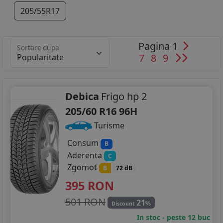
205/55R17
Pagina 1
Sortare dupa
7
8
9
Debica
Frigo hp 2
205/60 R16 96H
Turisme
Consum
B
Aderenta
C
Zgomot
B
72 dB
395
RON
501 RON
21
%
Discount
In stoc - peste 12 buc