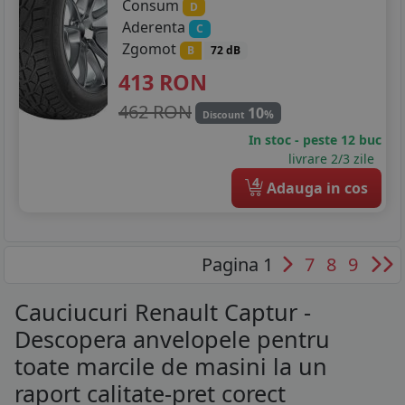
Consum
D
Aderenta
C
Zgomot
B
72 dB
413
RON
462 RON
10
%
Discount
In stoc - peste 12 buc
livrare 2/3 zile
4
Adauga in cos
Pagina 1
7
8
9
Cauciucuri Renault Captur -
Descopera anvelopele pentru
toate marcile de masini la un
raport calitate-pret corect