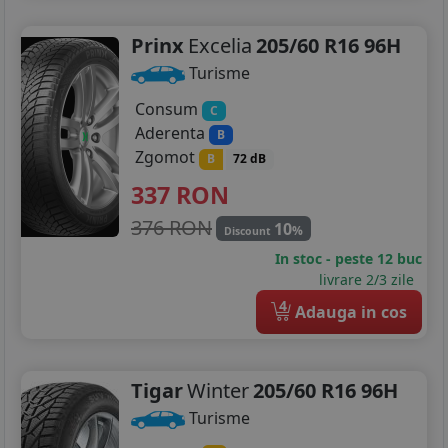
Prinx
Excelia
205/60 R16 96H
Turisme
Consum
C
Aderenta
B
Zgomot
B
72 dB
337
RON
376 RON
10
%
Discount
In stoc - peste 12 buc
livrare 2/3 zile
4
Adauga in cos
Tigar
Winter
205/60 R16 96H
Turisme