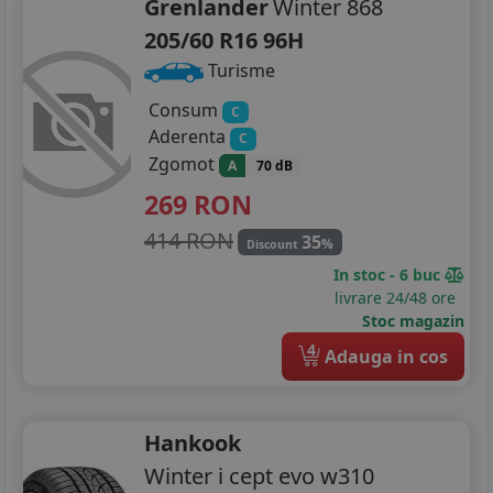
Grenlander
Winter 868
205/60 R16 96H
Turisme
Consum
C
Aderenta
C
Zgomot
A
70 dB
269
RON
414 RON
35
%
Discount
In stoc - 6 buc
livrare 24/48 ore
Stoc magazin
4
Adauga in cos
Hankook
Winter i cept evo w310