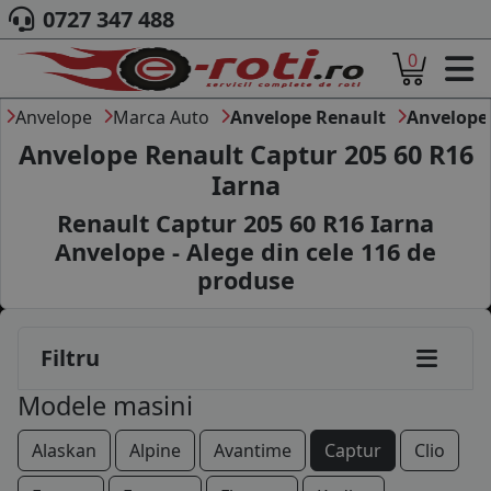
0727 347 488
0
ACASA
DESPRE NOI
Anvelope
Marca Auto
Anvelope Renault
Anvelope
ANVELOPE
Anvelope Renault Captur 205 60 R16
AUTO
Iarna
CAMION
Renault Captur 205 60 R16 Iarna
MOTO
AGROINDUSTRIALE
Anvelope - Alege din cele
116
de
CAUTARE DUPA
produse
DIMENSIUNI
PRODUCATORI ANVELOPE
MARCA AUTO
Filtru
BLOG
Modele masini
B2B - COLABORARE COMPANII
Alaskan
Alpine
Avantime
Captur
Clio
CONT
CONTACT