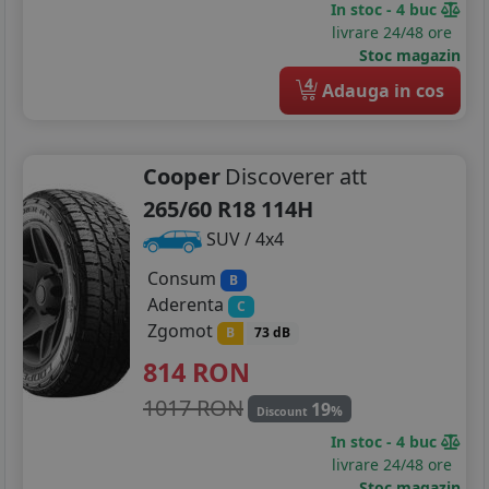
In stoc - 4 buc
livrare 24/48 ore
Stoc magazin
4
Adauga in cos
Cooper
Discoverer att
265/60 R18 114H
SUV / 4x4
Consum
B
Aderenta
C
Zgomot
B
73 dB
814
RON
1017 RON
19
%
Discount
In stoc - 4 buc
livrare 24/48 ore
Stoc magazin