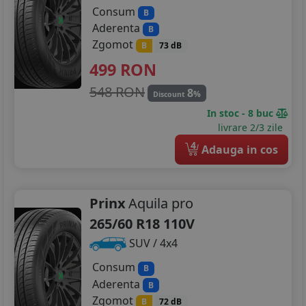
Consum
B
Aderenta
B
Zgomot
B
73 dB
499
RON
548 RON
8
%
Discount
In stoc - 8 buc
livrare 2/3 zile
4
Adauga in cos
Prinx
Aquila pro
265/60 R18 110V
SUV / 4x4
Consum
B
Aderenta
B
Zgomot
B
72 dB