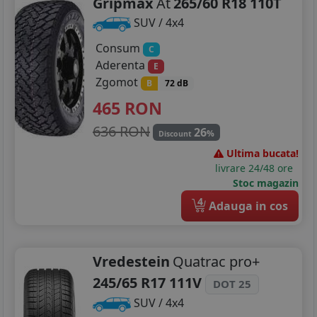
Gripmax
At
265/60 R18 110T
SUV / 4x4
Consum
C
Aderenta
E
Zgomot
B
72 dB
465
RON
636 RON
26
%
Discount
Ultima bucata!
livrare 24/48 ore
Stoc magazin
4
Adauga in cos
Vredestein
Quatrac pro+
245/65 R17 111V
DOT 25
SUV / 4x4