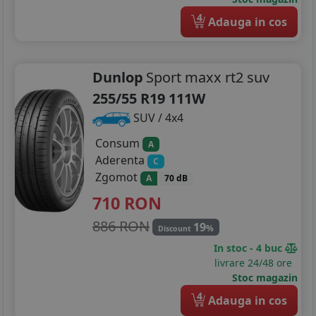
4
Adauga in cos
Dunlop
Sport maxx rt2 suv
255/55 R19 111W
SUV / 4x4
Consum
A
Aderenta
C
Zgomot
A
70 dB
710
RON
886 RON
19
%
Discount
In stoc - 4 buc
livrare 24/48 ore
Stoc magazin
4
Adauga in cos