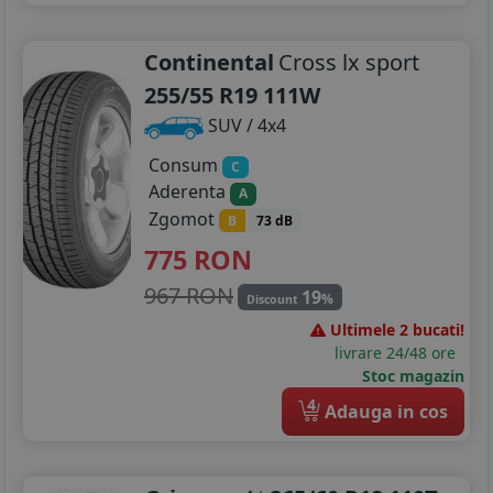
Continental
Cross lx sport
255/55 R19 111W
SUV / 4x4
Consum
C
Aderenta
A
Zgomot
B
73 dB
775
RON
967 RON
19
%
Discount
Ultimele 2 bucati!
livrare 24/48 ore
Stoc magazin
4
Adauga in cos