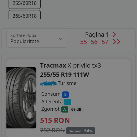
255/60R18
265/60R18
255/55R19
Pagina 1
Sortare dupa
55
56
57
255/50R20
Tracmax
X-privilo tx3
255/55 R19 111W
Turisme
Consum
B
Aderenta
C
Zgomot
A
69 dB
515
RON
782 RON
34
%
Discount