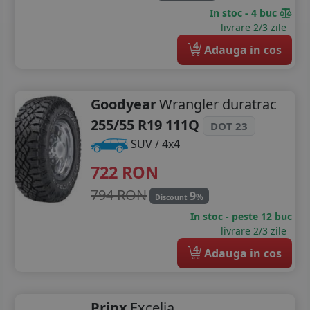
In stoc - 4 buc
livrare 2/3 zile
4
Adauga in cos
Goodyear
Wrangler duratrac
255/55 R19 111Q
DOT 23
SUV / 4x4
722
RON
794 RON
9
%
Discount
In stoc - peste 12 buc
livrare 2/3 zile
4
Adauga in cos
Prinx
Excelia