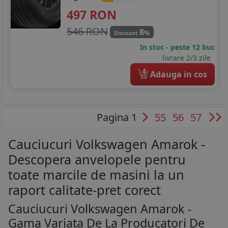
497
RON
546 RON
8
%
Discount
In stoc - peste 12 buc
livrare 2/3 zile
4
Adauga in cos
Pagina 1
55
56
57
Cauciucuri Volkswagen Amarok -
Descopera anvelopele pentru
toate marcile de masini la un
raport calitate-pret corect
Cauciucuri Volkswagen Amarok -
Gama Variata De La Producatori De