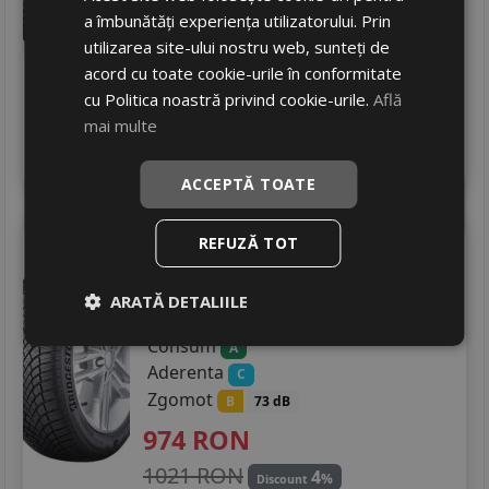
a îmbunătăți experiența utilizatorului. Prin
575
RON
utilizarea site-ului nostru web, sunteți de
712 RON
19
%
Discount
acord cu toate cookie-urile în conformitate
cu Politica noastră privind cookie-urile.
Află
In stoc - 12 buc
livrare 2/3 zile
mai multe
4
Adauga in cos
ACCEPTĂ TOATE
Bridgestone
Blizzak lm005
REFUZĂ TOT
255/55 R19 111H
DOT 23
ARATĂ DETALIILE
Turisme
Consum
A
Aderenta
C
Zgomot
B
73 dB
974
RON
1021 RON
4
%
Discount