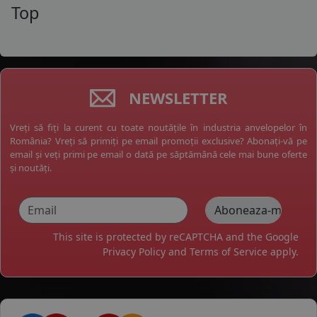
Top
NEWSLETTER
Vreți să fiți la curent cu toate noutățile în industria anvelopelor în
România? Vreți să primiți pe email promoții exclusive? Abonați-vă pe
email și veți primi pe email o dată pe săptămână cele mai bune oferte
și noutăți.
This site is protected by reCAPTCHA and the Google
Privacy Policy
and
Terms of Service
apply.