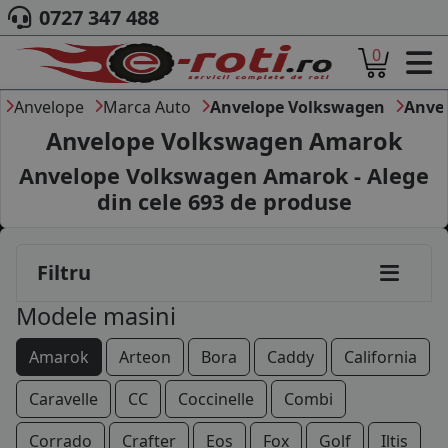
0727 347 488
0
ACASA
DESPRE NOI
Anvelope
Marca Auto
Anvelope Volkswagen
Anve
ANVELOPE
Anvelope Volkswagen Amarok
AUTO
Anvelope Volkswagen Amarok - Alege
CAMION
din cele
693
de produse
MOTO
AGROINDUSTRIALE
CAUTARE DUPA
Filtru
DIMENSIUNI
PRODUCATORI ANVELOPE
Modele masini
MARCA AUTO
BLOG
Amarok
Arteon
Bora
Caddy
California
B2B - COLABORARE COMPANII
Caravelle
CC
Coccinelle
Combi
CONT
Corrado
Crafter
Eos
Fox
Golf
Iltis
CONTACT