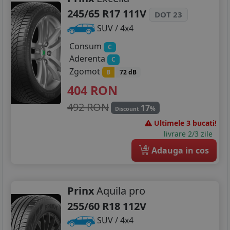
245/65 R17 111V
DOT 23
SUV / 4x4
Consum
C
Aderenta
C
Zgomot
B
72 dB
404
RON
492 RON
17
%
Discount
Ultimele 3 bucati!
livrare 2/3 zile
4
Adauga in cos
Prinx
Aquila pro
255/60 R18 112V
SUV / 4x4