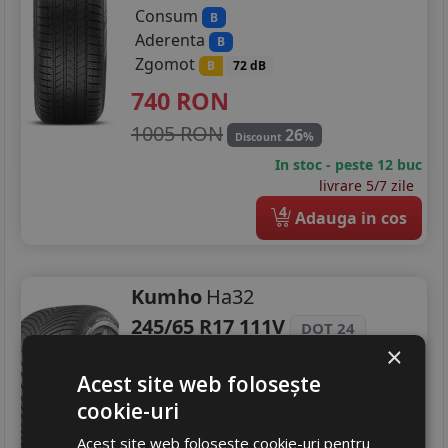
Consum
B
Aderenta
B
Zgomot
B
72 dB
740
RON
1005 RON
26
%
Discount
In stoc - peste 12 buc
livrare 5/7 zile
4
Adauga in cos
Kumho
Ha32
245/65 R17 111V
DOT 24
×
Turisme
Acest site web folosește
Consum
C
cookie-uri
Aderenta
B
Zgomot
B
72 dB
Acest site web folosește cookie-uri pentru