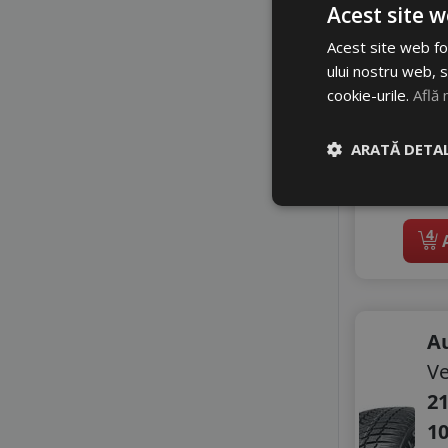
GOODRIDE
Z
Acest site w
GRENLANDER
A
Acest site web fol
GRIPMAX
4
ului nostru web, s
GT RADIAL
cookie-urile.
Află 
HEADWAY
6
HIFLY
Di
IMPERIAL
ARATĂ DETAL
In 
KINGNATE
li
KORMORAN
LANDSAIL
4
A
LANDSAIL SENTURY
LASSA
LAUFENN
LEAO
A
LINGLONG
MASSIMO
Ve
MASTERSTEEL
21
MAXXIS
1
MAZZINI