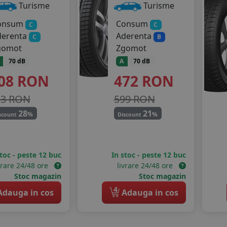
Turisme
Turisme
onsum
Consum
C
C
derenta
Aderenta
C
B
gomot
Zgomot
70 dB
A
70 dB
08
RON
472
RON
33 RON
599 RON
28
21
%
%
scount
Discount
stoc - peste 12 buc
In stoc - peste 12 buc
vrare 24/48 ore
livrare 24/48 ore
Stoc magazin
Stoc magazin
4
dauga in cos
Adauga in cos