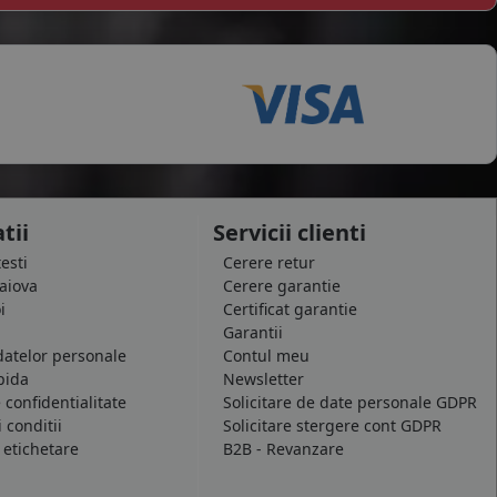
tii
Servicii clienti
testi
Cerere retur
raiova
Cerere garantie
i
Certificat garantie
Garantii
datelor personale
Contul meu
pida
Newsletter
e confidentialitate
Solicitare de date personale GDPR
 conditii
Solicitare stergere cont GDPR
 etichetare
B2B - Revanzare