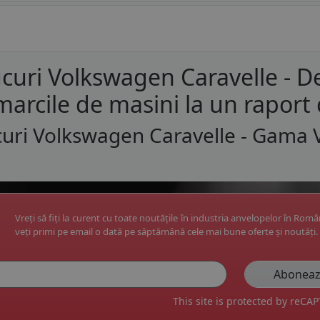
curi Volkswagen Caravelle - 
marcile de masini la un raport 
uri Volkswagen Caravelle - Gama V
Vreți să fiți la curent cu toate noutățile în industria anvelopelor în Rom
veți primi pe email o dată pe săptămână cele mai bune oferte și noutăți.
This site is protected by reC