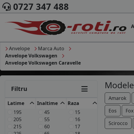
0727 347 488
A
Anvelope
Marca Auto
Anvelope Volkswagen
Anvelope Volkswagen Caravelle
Modele
Filtru
Amarok
Latime
Inaltime
Raza
Eos
Fox
195
45
15
205
55
16
Scirocco
215
60
17
225
65
18