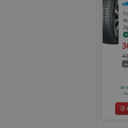
MILESTONE
MILEVER
C
MIRAGE
A
MOTRIO
Z
NANKANG
A
NOVEX
3
ONYX
OPTIMO
4
OVATION
PETLAS
Di
POINT S
PRINX
RADAR
In 
RIKEN
li
ROADHOG
ROADX
4
A
ROYAL BLACK
SAILUN
SEBRING