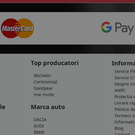
Top producatori
Informa
Service Pi
Michelin
Service C
Continental
Despre no
Goodyear
ANPC
mai multe
Protectia 
Livrare ra
le
Marca auto
Politica d
Termeni si
DACIA
Informatii
AUDI
Blog
BMW
Contact