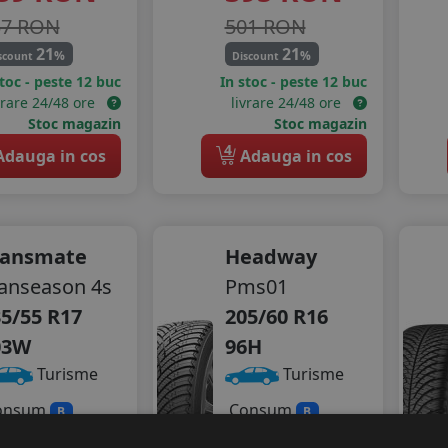
57 RON
501 RON
21
21
%
%
scount
Discount
stoc - peste 12 buc
In stoc - peste 12 buc
vrare 24/48 ore
livrare 24/48 ore
Stoc magazin
Stoc magazin
4
dauga in cos
Adauga in cos
ransmate
Headway
anseason 4s
Pms01
5/55 R17
205/60 R16
03W
96H
Turisme
Turisme
onsum
Consum
B
B
derenta
Aderenta
B
D