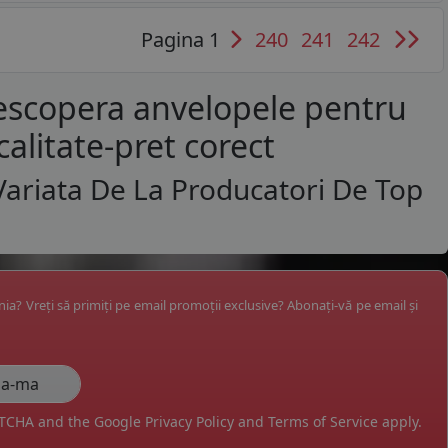
Pagina 1
240
241
242
Descopera anvelopele pentru
calitate-pret corect
ariata De La Producatori De Top
ânia? Vreți să primiți pe email promoții exclusive? Abonați-vă pe email și
APTCHA and the Google
Privacy Policy
and
Terms of Service
apply.