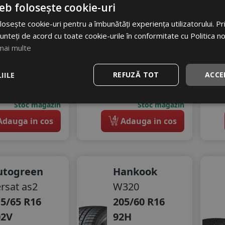
gomot
Zgomot
eb folosește cookie-uri
71 dB
B
72 dB
osește cookie-uri pentru a îmbunătăți experiența utilizatorului. Prin
04
RON
270
RON
unteți de acord cu toate cookie-urile în conformitate cu Politica n
mai multe
69 RON
347 RON
39
22
%
%
scount
Discount
IILE
REFUZĂ TOT
ACCE
stoc - peste 12 buc
In stoc - peste 12 buc
vrare 24/48 ore
livrare 24/48 ore
Stoc magazin
Stoc magazin
4
dauga in cos
Adauga in cos
utogreen
Hankook
rsat as2
W320
5/65 R16
205/60 R16
02V
92H