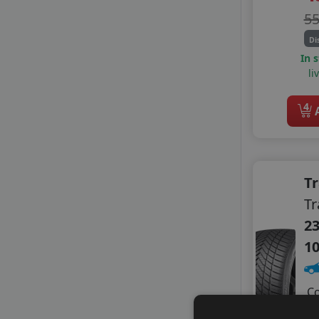
APLUS
5
APTANY
Di
ATLAS
In 
AUSTONE
li
AUTOGREEN
AVON
4
A
BLACK ARROW
CEAT
CHENGSHAN
DELINTE
T
DELMAX
Tr
DIPLOMAT
DOUBLE COIN
23
DOUBLESTAR
1
FORTUNA
FORTUNE
GITI
C
GOLDLINE
A