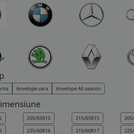
p
arna
Anvelope vara
Anvelope All season
dimensiune
5
205/65R15
215/65R15
205
6
235/60R16
215/60R17
225