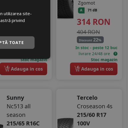
Zgomot
Zgomot
B
72 dB
A
71 dB
 utilizarea site-
399
RON
314
RON
oastră privind
770 RON
404 RON
48
22
%
%
Discount
Discount
PTĂ TOATE
In stoc - peste 12 buc
In stoc - peste 12 buc
livrare 24/48 ore
livrare 24/48 ore
Stoc magazin
Stoc magazin
4
4
Adauga in cos
Adauga in cos
Sunny
Tercelo
Nc513 all
Croseason 4s
season
215/60 R17
215/65 R16C
100V