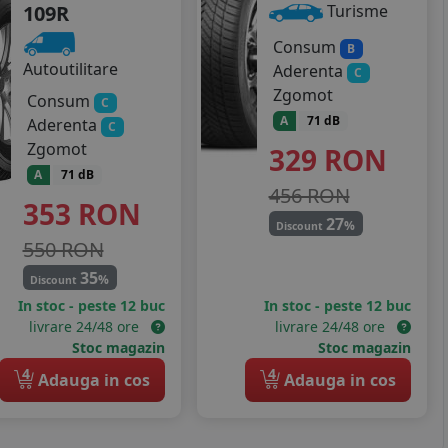
109R
Turisme
Consum
B
Autoutilitare
Aderenta
C
Zgomot
Consum
C
A
71 dB
Aderenta
C
Zgomot
329
RON
A
71 dB
456 RON
353
RON
27
%
Discount
550 RON
35
%
Discount
In stoc - peste 12 buc
In stoc - peste 12 buc
livrare 24/48 ore
livrare 24/48 ore
Stoc magazin
Stoc magazin
4
4
Adauga in cos
Adauga in cos