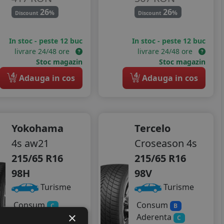
26
26
%
%
Discount
Discount
In stoc - peste 12 buc
In stoc - peste 12 buc
livrare 24/48 ore
livrare 24/48 ore
Stoc magazin
Stoc magazin
4
4
Adauga in cos
Adauga in cos
Yokohama
Tercelo
4s aw21
Croseason 4s
215/65 R16
215/65 R16
98H
98V
Turisme
Turisme
Consum
Consum
C
B
×
Aderenta
Aderenta
B
C