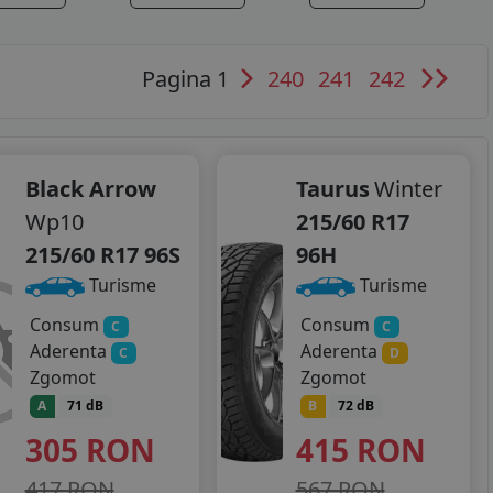
Pagina 1
240
241
242
Black Arrow
Taurus
Winter
Wp10
215/60 R17
215/60 R17 96S
96H
Turisme
Turisme
Consum
Consum
C
C
Aderenta
Aderenta
C
D
Zgomot
Zgomot
A
71 dB
B
72 dB
305
RON
415
RON
417 RON
567 RON