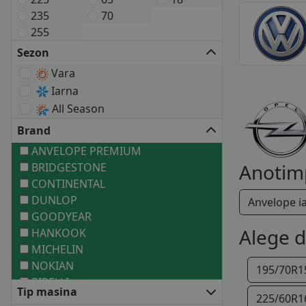
235
70
255
Sezon
Vara
Iarna
All Season
Brand
ANVELOPE PREMIUM
Anotim
BRIDGESTONE
CONTINENTAL
DUNLOP
Anvelope i
GOODYEAR
Alege 
HANKOOK
MICHELIN
NOKIAN
195/70R1
PIRELLI
Tip masina
ANVELOPE MEDII
225/60R1