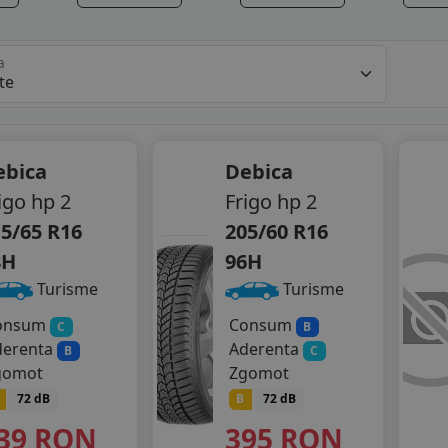
a
ebica
Debica
igo hp 2
Frigo hp 2
5/65 R16
205/60 R16
8H
96H
Turisme
Turisme
onsum
Consum
C
B
derenta
Aderenta
B
C
gomot
Zgomot
72 dB
B
72 dB
39
RON
395
RON