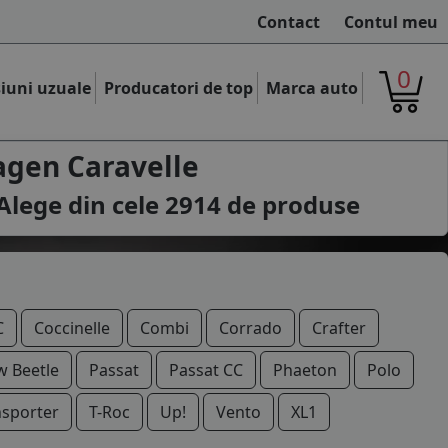
Contact
Contul meu
0
iuni uzuale
Producatori de top
Marca auto
gen Caravelle
Alege din cele
2914
de produse
C
Coccinelle
Combi
Corrado
Crafter
 Beetle
Passat
Passat CC
Phaeton
Polo
nsporter
T-Roc
Up!
Vento
XL1