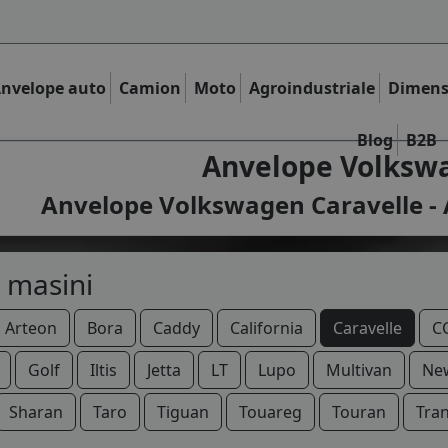
nvelope auto
Camion
Moto
Agroindustriale
Dimens
Blog
B2B
Anvelope Volkswa
Anvelope Volkswagen Caravelle - 
 masini
Arteon
Bora
Caddy
California
Caravelle
C
Golf
Iltis
Jetta
LT
Lupo
Multivan
New
Sharan
Taro
Tiguan
Touareg
Touran
Tra