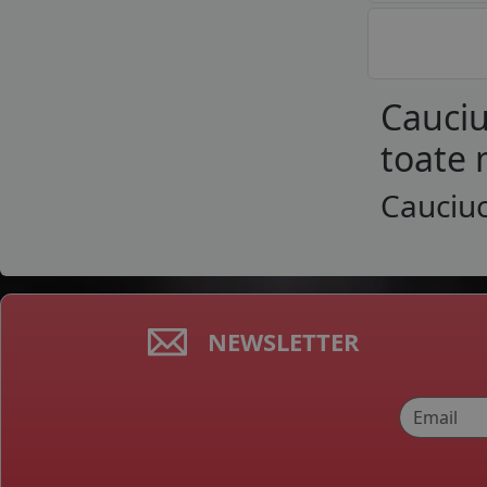
SONIX
STARMAXX
SUMITOMO
SUNNY
Cauciu
TAURUS
toate 
TERCELO
TIGAR
Cauciuc
TOMKET
TOURADOR
TRACMAX
TRANSMATE
TRIANGLE
TRISTAR
NEWSLETTER
TYFOON
VIKING
VITTOS
WANLI
WARRIOR