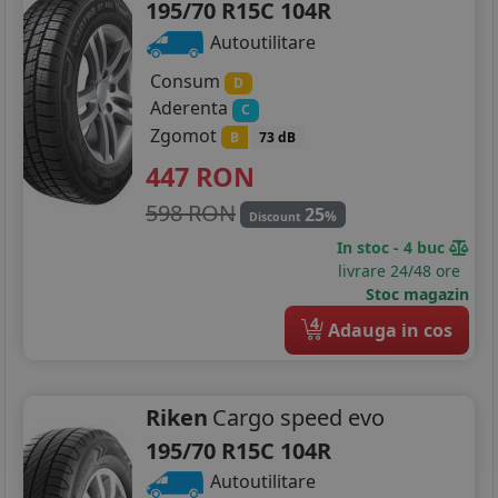
195/70 R15C 104R
Autoutilitare
Consum
D
Aderenta
C
Zgomot
B
73 dB
447
RON
598 RON
25
%
Discount
In stoc - 4 buc
livrare 24/48 ore
Stoc magazin
4
Adauga in cos
Riken
Cargo speed evo
195/70 R15C 104R
Autoutilitare