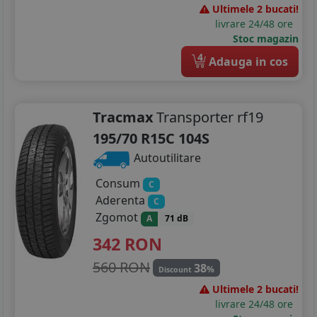
Ultimele 2 bucati!
livrare 24/48 ore
Stoc magazin
4
Adauga in cos
Tracmax
Transporter rf19
195/70 R15C 104S
Autoutilitare
Consum
C
Aderenta
C
Zgomot
A
71 dB
342
RON
560 RON
38
%
Discount
Ultimele 2 bucati!
livrare 24/48 ore