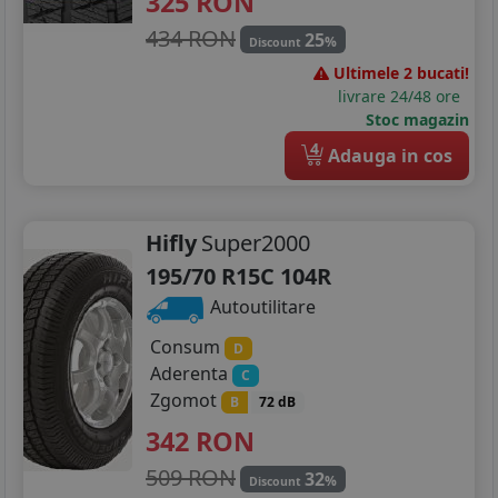
325
RON
434 RON
25
%
Discount
Ultimele 2 bucati!
livrare 24/48 ore
Stoc magazin
4
Adauga in cos
Hifly
Super2000
195/70 R15C 104R
Autoutilitare
Consum
D
Aderenta
C
Zgomot
B
72 dB
342
RON
509 RON
32
%
Discount