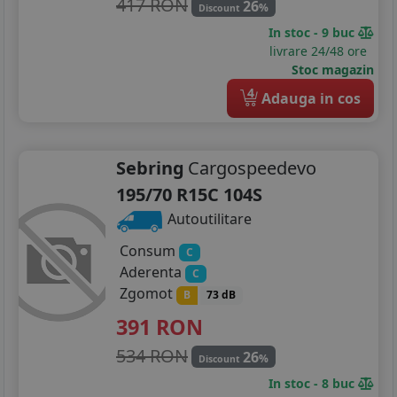
417 RON
26
%
Discount
In stoc - 9 buc
livrare 24/48 ore
Stoc magazin
4
Adauga in cos
Sebring
Cargospeedevo
195/70 R15C 104S
Autoutilitare
Consum
C
Aderenta
C
Zgomot
B
73 dB
391
RON
534 RON
26
%
Discount
In stoc - 8 buc