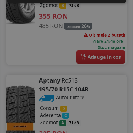
Zgomot
B
73 dB
355
RON
485 RON
26
%
Discount
Ultimele 2 bucati!
livrare 24/48 ore
Stoc magazin
4
Adauga in cos
Aptany
Rc513
195/70 R15C 104R
Autoutilitare
Consum
D
Aderenta
C
Zgomot
A
71 dB