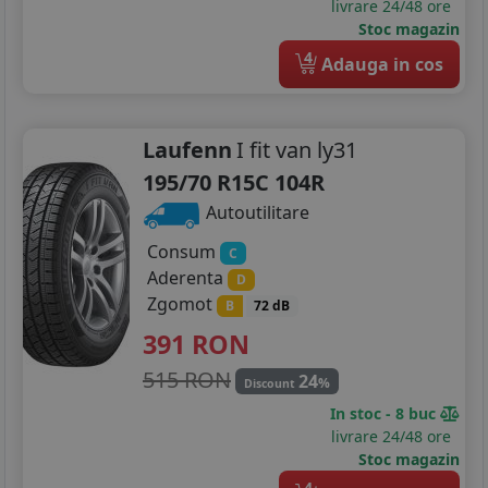
livrare 24/48 ore
Stoc magazin
4
Adauga in cos
Laufenn
I fit van ly31
195/70 R15C 104R
Autoutilitare
Consum
C
Aderenta
D
Zgomot
B
72 dB
391
RON
515 RON
24
%
Discount
In stoc - 8 buc
livrare 24/48 ore
Stoc magazin
4