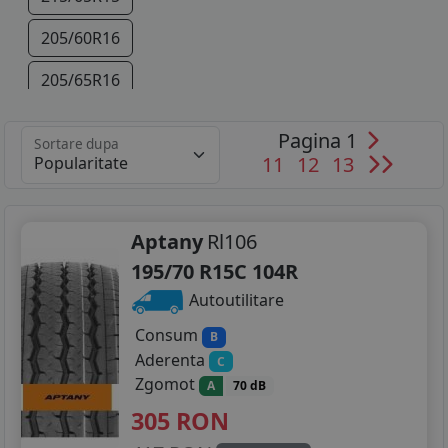
205/60R16
205/65R16
215/65R16
Pagina 1
Sortare dupa
11
12
13
225/60R16
235/60R16
Aptany
Rl106
215/60R17
195/70 R15C 104R
225/55R17
Autoutilitare
235/55R17
Consum
B
Aderenta
C
255/45R18
Zgomot
A
70 dB
305
RON