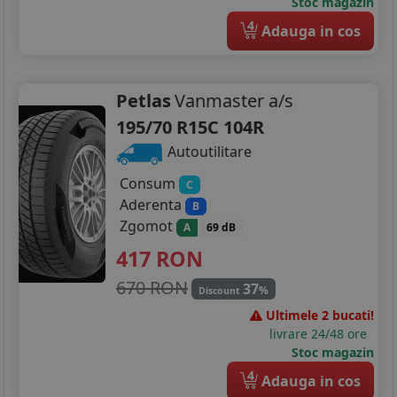
Stoc magazin
4
Adauga in cos
Petlas
Vanmaster a/s
195/70 R15C 104R
Autoutilitare
Consum
C
Aderenta
B
Zgomot
A
69 dB
417
RON
670 RON
37
%
Discount
Ultimele 2 bucati!
livrare 24/48 ore
Stoc magazin
4
Adauga in cos