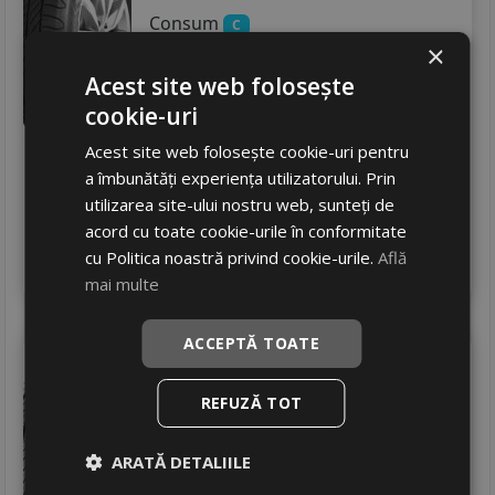
Consum
C
Aderenta
×
C
Zgomot
B
73 dB
Acest site web folosește
393
RON
cookie-uri
537 RON
Acest site web folosește cookie-uri pentru
26
%
Discount
a îmbunătăți experiența utilizatorului. Prin
Ultimele 2 bucati!
utilizarea site-ului nostru web, sunteți de
livrare 24/48 ore
acord cu toate cookie-urile în conformitate
Stoc magazin
cu Politica noastră privind cookie-urile.
Află
4
Adauga in cos
mai multe
ACCEPTĂ TOATE
Taurus
Cargospeedevo
195/70 R15C 104R
REFUZĂ TOT
Autoutilitare
Consum
ARATĂ DETALIILE
C
Aderenta
C