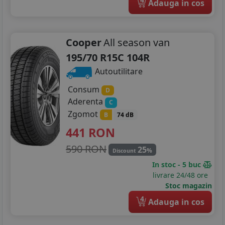
Adauga in cos
Cooper
All season van
195/70 R15C 104R
Autoutilitare
Consum
D
Aderenta
C
Zgomot
B
74 dB
441
RON
590 RON
25
%
Discount
In stoc - 5 buc
livrare 24/48 ore
Stoc magazin
4
Adauga in cos