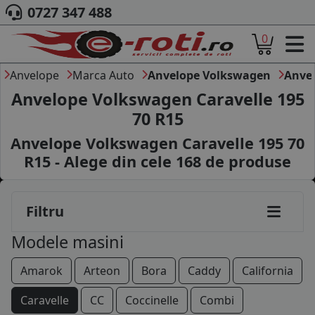
0727 347 488
0
ACASA
DESPRE NOI
Anvelope
Marca Auto
Anvelope Volkswagen
Anvel
ANVELOPE
Anvelope Volkswagen Caravelle 195
AUTO
70 R15
CAMION
Anvelope Volkswagen Caravelle 195 70
MOTO
AGROINDUSTRIALE
R15 - Alege din cele
168
de produse
CAUTARE DUPA
DIMENSIUNI
PRODUCATORI ANVELOPE
Filtru
MARCA AUTO
Modele masini
BLOG
B2B - COLABORARE COMPANII
Amarok
Arteon
Bora
Caddy
California
CONT
Caravelle
CC
Coccinelle
Combi
CONTACT