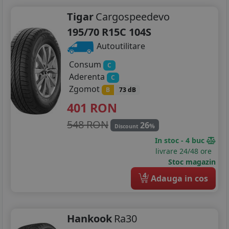
Tigar
Cargospeedevo
195/70 R15C 104S
Autoutilitare
Consum
C
Aderenta
C
Zgomot
B
73 dB
401
RON
548 RON
26
%
Discount
In stoc - 4 buc
livrare 24/48 ore
Stoc magazin
4
Adauga in cos
Hankook
Ra30