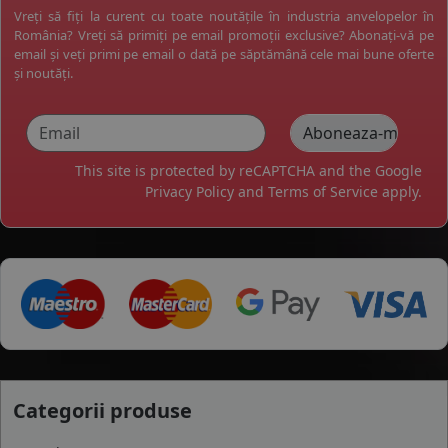
Vreți să fiți la curent cu toate noutățile în industria anvelopelor în
România? Vreți să primiți pe email promoții exclusive? Abonați-vă pe
email și veți primi pe email o dată pe săptămână cele mai bune oferte
și noutăți.
This site is protected by reCAPTCHA and the Google
Privacy Policy
and
Terms of Service
apply.
Categorii produse