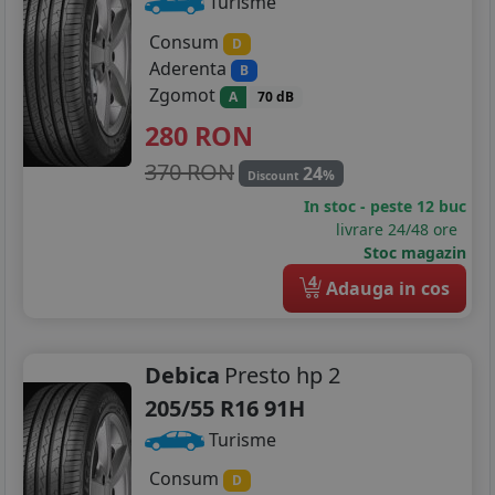
Turisme
Consum
D
Aderenta
B
Zgomot
A
70 dB
280
RON
370 RON
24
%
Discount
In stoc - peste 12 buc
livrare 24/48 ore
Stoc magazin
4
Adauga in cos
Debica
Presto hp 2
205/55 R16 91H
Turisme
Consum
D