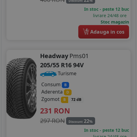
%
Discount
In stoc - peste 12 buc
livrare 24/48 ore
Stoc magazin
4
Adauga in cos
Headway
Pms01
205/55 R16 94V
Turisme
Consum
B
Aderenta
D
Zgomot
B
72 dB
231
RON
297 RON
22
%
Discount
In stoc - peste 12 buc
livrare 24/48 ore