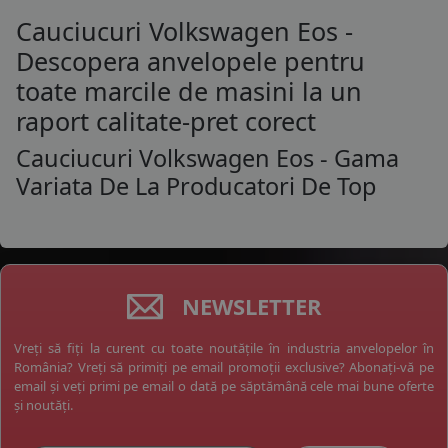
Cauciucuri Volkswagen Eos -
Descopera anvelopele pentru
toate marcile de masini la un
raport calitate-pret corect
Cauciucuri Volkswagen Eos - Gama
Variata De La Producatori De Top
NEWSLETTER
Vreți să fiți la curent cu toate noutățile în industria anvelopelor în
România? Vreți să primiți pe email promoții exclusive? Abonați-vă pe
email și veți primi pe email o dată pe săptămână cele mai bune oferte
și noutăți.