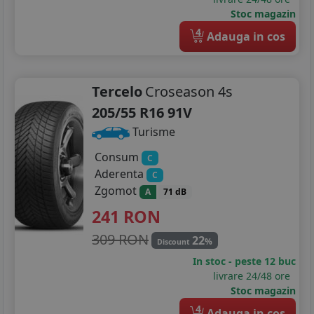
Stoc magazin
4
Adauga in cos
Tercelo
Croseason 4s
205/55 R16 91V
Turisme
Consum
C
Aderenta
C
Zgomot
A
71 dB
241
RON
309 RON
22
%
Discount
In stoc - peste 12 buc
livrare 24/48 ore
Stoc magazin
4
Adauga in cos