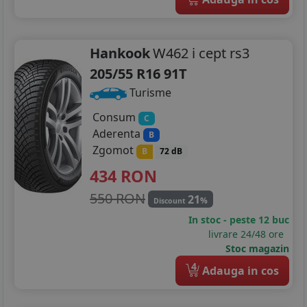
Hankook
W462 i cept rs3
205/55 R16 91T
Turisme
Consum
C
Aderenta
B
Zgomot
B
72 dB
434
RON
550 RON
21
%
Discount
In stoc - peste 12 buc
livrare 24/48 ore
Stoc magazin
4
Adauga in cos