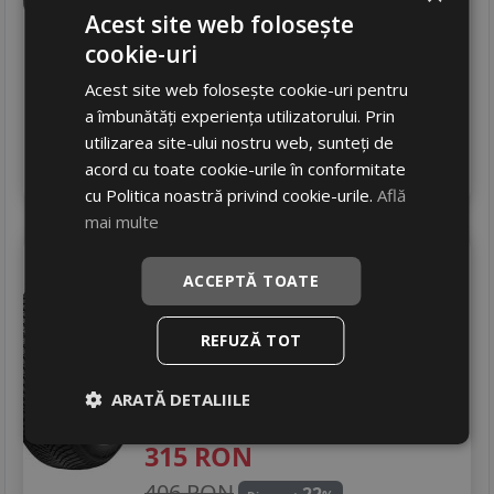
245
RON
Acest site web folosește
cookie-uri
381 RON
35
%
Discount
Acest site web folosește cookie-uri pentru
In stoc - peste 12 buc
livrare 24/48 ore
a îmbunătăți experiența utilizatorului. Prin
Stoc magazin
utilizarea site-ului nostru web, sunteți de
4
acord cu toate cookie-urile în conformitate
Adauga in cos
cu Politica noastră privind cookie-urile.
Află
mai multe
Laufenn
Lh71 g fit 4s
ACCEPTĂ TOATE
205/55 R16 91H
Turisme
REFUZĂ TOT
Consum
D
Aderenta
B
ARATĂ DETALIILE
Zgomot
B
72 dB
315
RON
406 RON
22