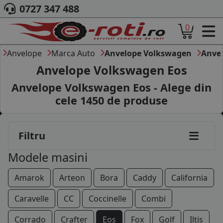
0727 347 488
0
ACASA
DESPRE NOI
Anvelope
Marca Auto
Anvelope Volkswagen
Anve
ANVELOPE
Anvelope Volkswagen Eos
AUTO
Anvelope Volkswagen Eos - Alege din
CAMION
cele
1450
de produse
MOTO
AGROINDUSTRIALE
CAUTARE DUPA
Filtru
DIMENSIUNI
PRODUCATORI ANVELOPE
Modele masini
MARCA AUTO
BLOG
Amarok
Arteon
Bora
Caddy
California
B2B - COLABORARE COMPANII
Caravelle
CC
Coccinelle
Combi
CONT
Corrado
Crafter
Eos
Fox
Golf
Iltis
CONTACT