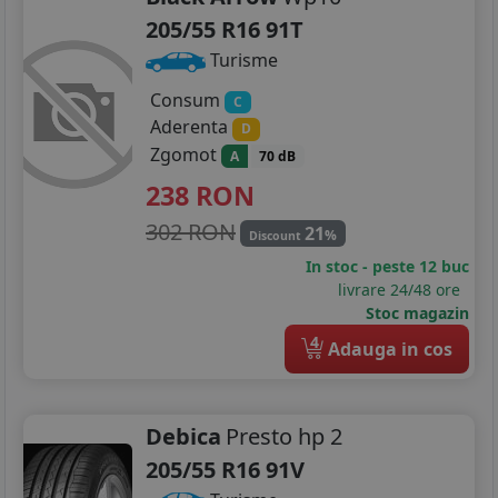
205/55 R16 91T
Turisme
Consum
C
Aderenta
D
Zgomot
A
70 dB
238
RON
302 RON
21
%
Discount
In stoc - peste 12 buc
livrare 24/48 ore
Stoc magazin
4
Adauga in cos
Debica
Presto hp 2
205/55 R16 91V