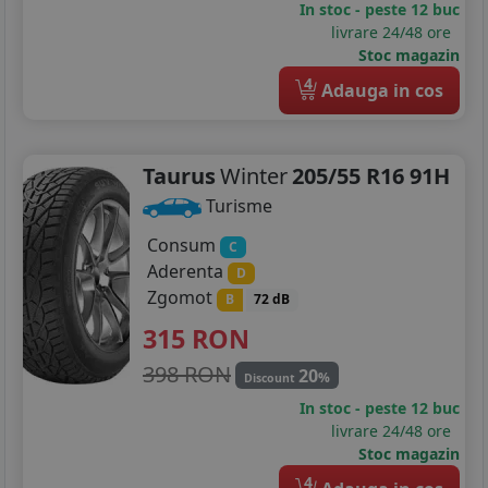
In stoc - peste 12 buc
livrare 24/48 ore
Stoc magazin
4
Adauga in cos
Taurus
Winter
205/55 R16 91H
Turisme
Consum
C
Aderenta
D
Zgomot
B
72 dB
315
RON
398 RON
20
%
Discount
In stoc - peste 12 buc
livrare 24/48 ore
Stoc magazin
4