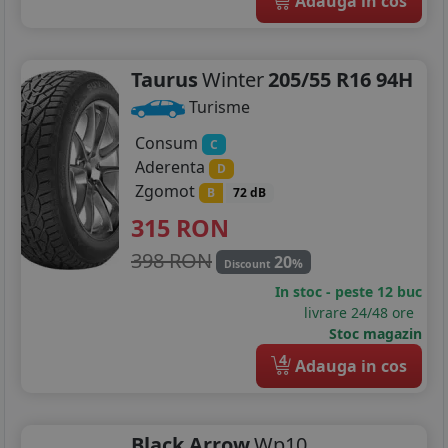
Adauga in cos
Taurus
Winter
205/55 R16 94H
Turisme
Consum
C
Aderenta
D
Zgomot
B
72 dB
315
RON
398 RON
20
%
Discount
In stoc - peste 12 buc
livrare 24/48 ore
Stoc magazin
4
Adauga in cos
Black Arrow
Wp10