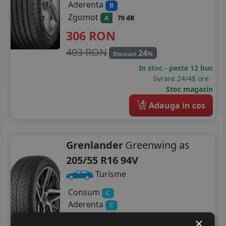
Aderenta
B
Zgomot
A
70 dB
306
RON
403 RON
24
%
Discount
In stoc - peste 12 buc
livrare 24/48 ore
Stoc magazin
4
Adauga in cos
Grenlander
Greenwing as
205/55 R16 94V
Turisme
Consum
C
Aderenta
C
Zgomot
A
71 dB
×