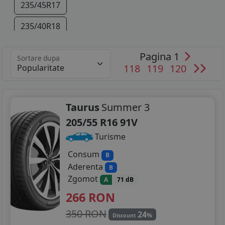
235/45R17
235/40R18
Pagina 1
Sortare dupa
118
119
120
Taurus
Summer 3
205/55 R16 91V
Turisme
Consum
B
Aderenta
B
Zgomot
A
71 dB
266
RON
350 RON
24
%
Discount