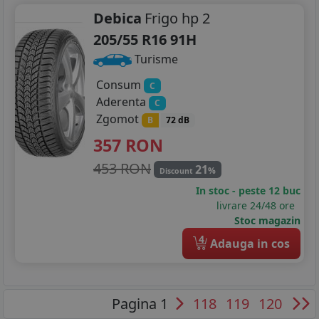
Debica
Frigo hp 2
205/55 R16 91H
Turisme
Consum
C
Aderenta
C
Zgomot
B
72 dB
357
RON
453 RON
21
%
Discount
In stoc - peste 12 buc
livrare 24/48 ore
Stoc magazin
4
Adauga in cos
Pagina 1
118
119
120