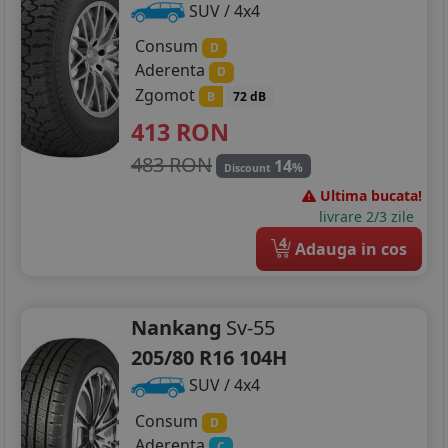
SUV / 4x4
Consum
D
Aderenta
D
Zgomot
B
72 dB
413
RON
483 RON
14
%
Discount
Ultima bucata!
livrare 2/3 zile
4
Adauga in cos
Nankang
Sv-55
205/80 R16 104H
SUV / 4x4
Consum
D
Aderenta
C