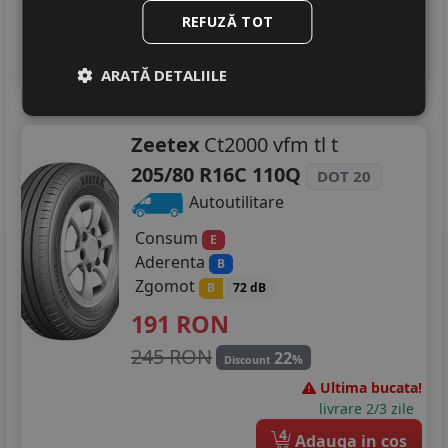
In stoc - 7 buc
REFUZĂ TOT
livrare 2/3 zile
4
Adauga in cos
ARATĂ DETALIILE
Zeetex
Ct2000 vfm tl t
205/80 R16C 110Q
DOT 20
Autoutilitare
Consum
E
Aderenta
B
Zgomot
B
72 dB
191
RON
245 RON
22
%
Discount
Ultima bucata!
livrare 2/3 zile
4
Adauga in cos