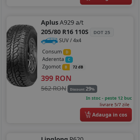
Aplus
A929 a/t
205/80 R16 110S
DOT 25
SUV / 4x4
Consum
D
Aderenta
C
Zgomot
B
72 dB
399
RON
562 RON
29
%
Discount
In stoc - peste 12 buc
livrare 5/7 zile
4
Adauga in cos
Linglong
R620