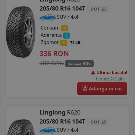
205/80 R16 104T
DOT 23
SUV / 4x4
Consum
D
Aderenta
C
Zgomot
B
72 dB
336
RON
482 RON
30
%
Discount
Ultima bucata!
livrare 2/3 zile
4
Adauga in cos
Linglong
R620
205/80 R16 104T
DOT 25
SUV / 4x4