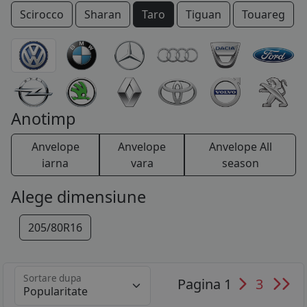
Scirocco
Sharan
Taro
Tiguan
Touareg
COS (
0 PRODUSE
)
Touran
Transporter
T-Roc
Up!
Vento
XL1
Anotimp
Anvelope
Anvelope
Anvelope All
iarna
vara
season
Alege dimensiune
205/80R16
Sortare dupa
Pagina 1
3