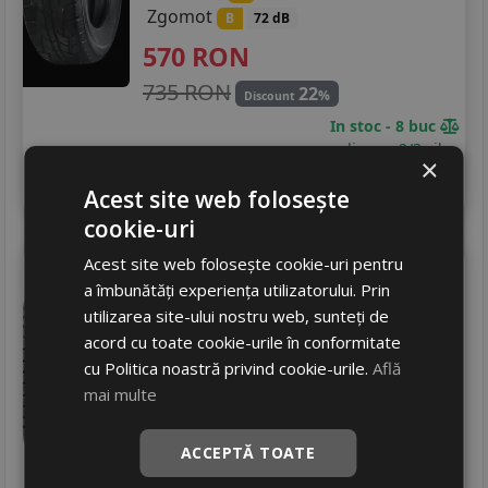
Zgomot
B
72 dB
570
RON
735 RON
22
%
Discount
In stoc - 8 buc
livrare 2/3 zile
×
4
Adauga in cos
Acest site web folosește
cookie-uri
Acest site web folosește cookie-uri pentru
Imperial
Rf07
205/80 R16 104S
a îmbunătăți experiența utilizatorului. Prin
SUV / 4x4
utilizarea site-ului nostru web, sunteți de
Consum
acord cu toate cookie-urile în conformitate
C
Aderenta
cu Politica noastră privind cookie-urile.
Află
D
Zgomot
mai multe
A
70 dB
396
RON
ACCEPTĂ TOATE
509 RON
22
%
Discount