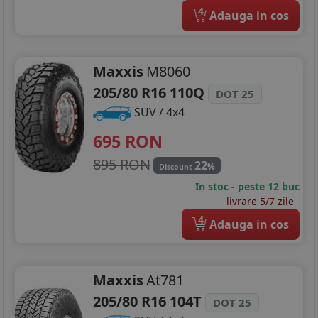
4
Adauga in cos
Maxxis
M8060
205/80 R16 110Q
DOT 25
SUV / 4x4
695
RON
895 RON
22
%
Discount
In stoc - peste 12 buc
livrare 5/7 zile
4
Adauga in cos
Maxxis
At781
205/80 R16 104T
DOT 25