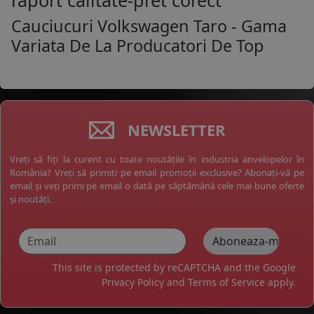
raport calitate-pret corect
Cauciucuri Volkswagen Taro - Gama
Variata De La Producatori De Top
NEWSLETTER
Vreți să fiți la curent cu toate noutățile în industria anvelopelor în
România? Vreți să primiți pe email promoții exclusive? Abonați-vă pe
email și veți primi pe email o dată pe săptămână cele mai bune oferte
și noutăți.
This site is protected by reCAPTCHA and the Google
Privacy Policy
and
Terms of Service
apply.