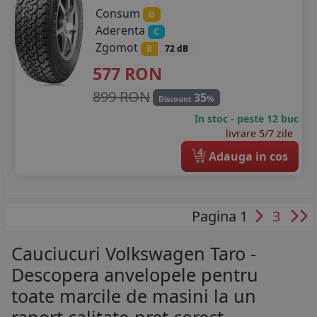
Consum
D
Aderenta
C
Zgomot
B
72 dB
577
RON
899 RON
35
%
Discount
In stoc - peste 12 buc
livrare 5/7 zile
4
Adauga in cos
Pagina 1
3
Cauciucuri Volkswagen Taro -
Descopera anvelopele pentru
toate marcile de masini la un