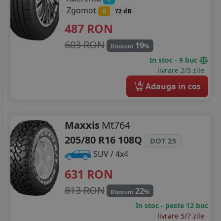
Zgomot
B
72 dB
487
RON
603 RON
19
%
Discount
In stoc - 9 buc
livrare 2/3 zile
4
Adauga in cos
Maxxis
Mt764
205/80 R16 108Q
DOT 25
SUV / 4x4
631
RON
813 RON
22
%
Discount
In stoc - peste 12 buc
livrare 5/7 zile