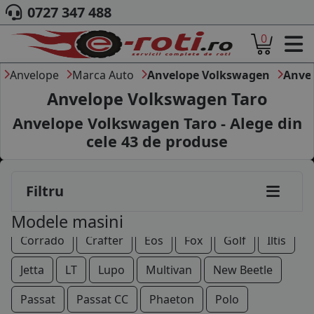
0727 347 488
0
ACASA
DESPRE NOI
Anvelope
Marca Auto
Anvelope Volkswagen
Anve
ANVELOPE
Anvelope Volkswagen Taro
AUTO
Anvelope Volkswagen Taro - Alege din
CAMION
cele
43
de produse
MOTO
AGROINDUSTRIALE
CAUTARE DUPA
Amarok
Arteon
Bora
Caddy
California
Filtru
DIMENSIUNI
PRODUCATORI ANVELOPE
Caravelle
CC
Coccinelle
Combi
Modele masini
MARCA AUTO
Corrado
Crafter
Eos
Fox
Golf
Iltis
BLOG
B2B - COLABORARE COMPANII
Jetta
LT
Lupo
Multivan
New Beetle
CONT
Passat
Passat CC
Phaeton
Polo
CONTACT