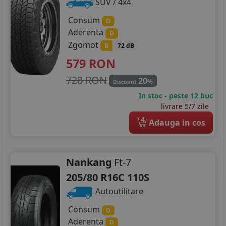
SUV / 4x4
Consum
D
Aderenta
D
Zgomot
B
72 dB
579
RON
728 RON
20
%
Discount
In stoc - peste 12 buc
livrare 5/7 zile
4
Adauga in cos
Nankang
Ft-7
205/80 R16C 110S
Autoutilitare
Consum
D
Aderenta
D