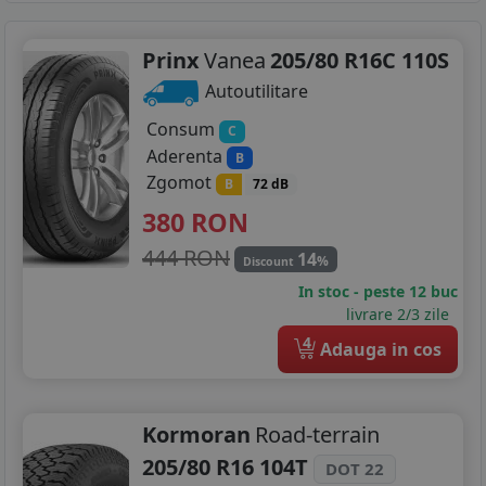
Prinx
Vanea
205/80 R16C 110S
Autoutilitare
Consum
C
Aderenta
B
Zgomot
B
72 dB
380
RON
444 RON
14
%
Discount
In stoc - peste 12 buc
livrare 2/3 zile
4
Adauga in cos
Kormoran
Road-terrain
205/80 R16 104T
DOT 22