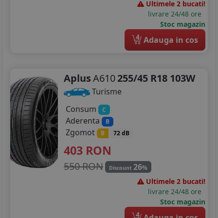
Ultimele 2 bucati!
livrare 24/48 ore
Stoc magazin
4
Adauga in cos
Aplus
A610
255/45 R18 103W
Turisme
Consum
C
Aderenta
B
Zgomot
B
72 dB
403
RON
550 RON
26
%
Discount
Ultimele 2 bucati!
livrare 24/48 ore
Stoc magazin
4
Adauga in cos