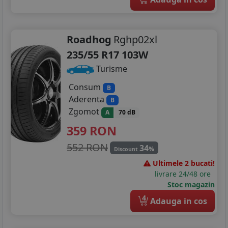
Roadhog
Rghp02xl
235/55 R17 103W
Turisme
Consum
B
Aderenta
B
Zgomot
A
70 dB
359
RON
552 RON
34
%
Discount
Ultimele 2 bucati!
livrare 24/48 ore
Stoc magazin
4
Adauga in cos