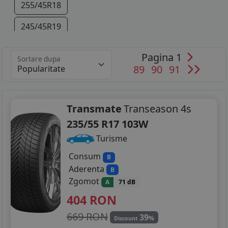
255/45R18
245/45R19
255/40R19
Pagina 1
Sortare dupa
89
90
91
Transmate
Transeason 4s
235/55 R17 103W
Turisme
Consum
B
Aderenta
B
Zgomot
A
71 dB
404
RON
669 RON
39
%
Discount