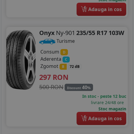
4
Adauga in cos
Onyx
Ny-901
235/55 R17 103W
Turisme
Consum
D
Aderenta
C
Zgomot
B
72 dB
297
RON
500 RON
40
%
Discount
In stoc - peste 12 buc
livrare 24/48 ore
Stoc magazin
4
Adauga in cos