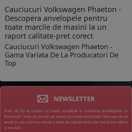
Cauciucuri Volkswagen Phaeton -
Descopera anvelopele pentru
toate marcile de masini la un
raport calitate-pret corect
Cauciucuri Volkswagen Phaeton -
Gama Variata De La Producatori De
Top
NEWSLETTER
Vreți să fiți la curent cu toate noutățile în industria anvelopelor în
România? Vreți să primiți pe email promoții exclusive? Abonați-vă pe
email și veți primi pe email o dată pe săptămână cele mai bune oferte
și noutăți.