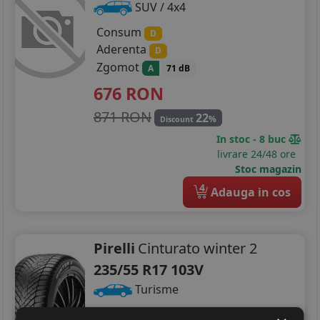
SUV / 4x4
Consum
D
Aderenta
D
Zgomot
A
71 dB
676
RON
871 RON
22
%
Discount
In stoc - 8 buc
livrare 24/48 ore
Stoc magazin
4
Adauga in cos
Pirelli
Cinturato winter 2
235/55 R17 103V
Turisme
Consum
B