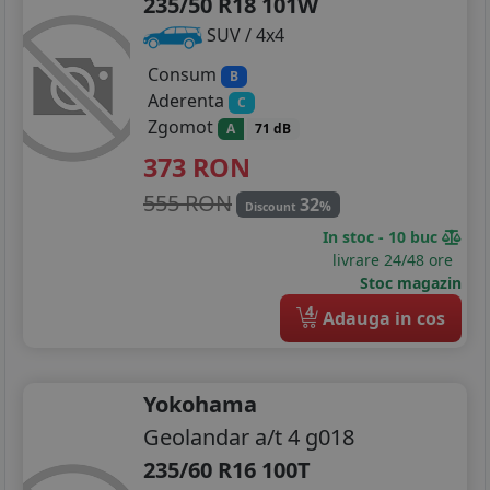
235/50 R18 101W
SUV / 4x4
Consum
B
Aderenta
C
Zgomot
A
71 dB
373
RON
555 RON
32
%
Discount
In stoc - 10 buc
livrare 24/48 ore
Stoc magazin
4
Adauga in cos
Yokohama
Geolandar a/t 4 g018
235/60 R16 100T