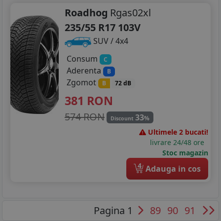
Roadhog
Rgas02xl
235/55 R17 103V
SUV / 4x4
Consum
C
Aderenta
B
Zgomot
B
72 dB
381
RON
574 RON
33
%
Discount
Ultimele 2 bucati!
livrare 24/48 ore
Stoc magazin
4
Adauga in cos
Pagina 1
89
90
91