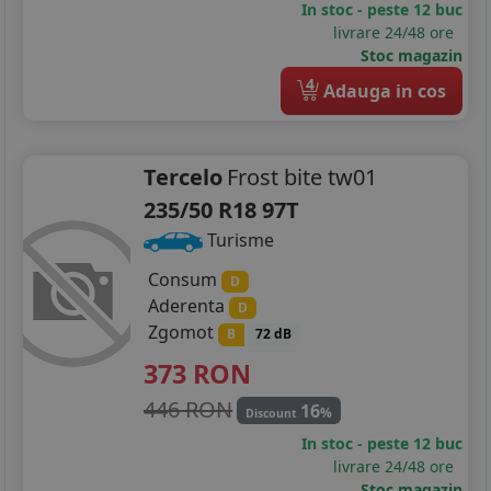
In stoc - peste 12 buc
livrare 24/48 ore
Stoc magazin
4
Adauga in cos
Tercelo
Frost bite tw01
235/50 R18 97T
Turisme
Consum
D
Aderenta
D
Zgomot
B
72 dB
373
RON
446 RON
16
%
Discount
In stoc - peste 12 buc
livrare 24/48 ore
Stoc magazin