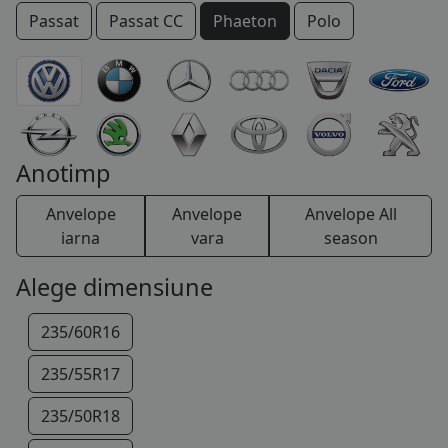
Passat
Passat CC
Phaeton
Polo
COS (
0 PRODUSE
)
Scirocco
Sharan
Taro
Tiguan
Touareg
Touran
Transporter
T-Roc
Up!
Vento
XL1
Anotimp
Anvelope
Anvelope
Anvelope All
iarna
vara
season
Alege dimensiune
235/60R16
235/55R17
235/50R18