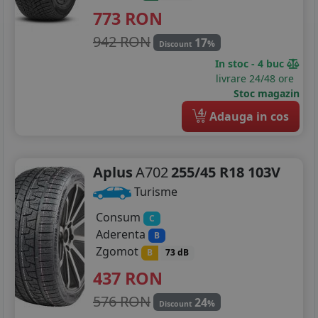
773
RON
942 RON
17
%
Discount
In stoc - 4 buc
livrare 24/48 ore
Stoc magazin
4
Adauga in cos
Aplus
A702
255/45 R18 103V
Turisme
Consum
C
Aderenta
B
Zgomot
B
73 dB
437
RON
576 RON
24
%
Discount