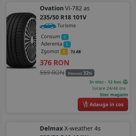
Ovation
Vi-782 as
235/50 R18 101V
Turisme
Consum
C
Aderenta
C
Zgomot
B
72 dB
376
RON
559 RON
32
%
Discount
In stoc - 12 buc
livrare 24/48 ore
Stoc magazin
4
Adauga in cos
Delmax
X-weather 4s