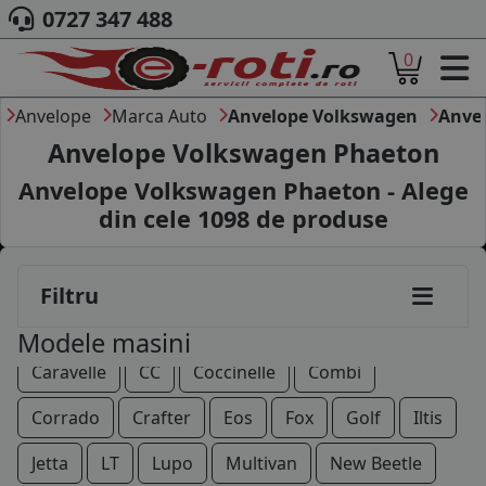
0727 347 488
0
ACASA
DESPRE NOI
Anvelope
Marca Auto
Anvelope Volkswagen
Anve
ANVELOPE
Anvelope Volkswagen Phaeton
AUTO
Anvelope Volkswagen Phaeton - Alege
CAMION
din cele
1098
de produse
MOTO
AGROINDUSTRIALE
CAUTARE DUPA
Filtru
DIMENSIUNI
PRODUCATORI ANVELOPE
Amarok
Arteon
Bora
Caddy
California
Modele masini
MARCA AUTO
Caravelle
CC
Coccinelle
Combi
BLOG
B2B - COLABORARE COMPANII
Corrado
Crafter
Eos
Fox
Golf
Iltis
CONT
Jetta
LT
Lupo
Multivan
New Beetle
CONTACT