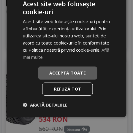
Acest site web folosește
1834
RON
cookie-uri
2016 RON
9
%
Discount
Acest site web folosește cookie-uri pentru
In stoc - peste 12 buc
a îmbunătăți experiența utilizatorului. Prin
livrare 5/7 zile
utilizarea site-ului nostru web, sunteți de
4
Adauga in cos
acord cu toate cookie-urile în conformitate
cu Politica noastră privind cookie-urile.
Află
mai multe
Dunlop
Winter sport 3d
ACCEPTĂ TOATE
295/30 R19 100W
DOT 17
Turisme
REFUZĂ TOT
Consum
E
Aderenta
E
ARATĂ DETALIILE
Zgomot
B
72 dB
534
RON
560 RON
4
%
Discount