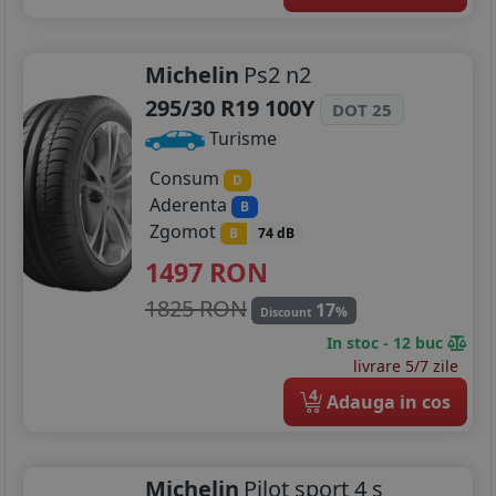
Michelin
Ps2 n2
295/30 R19 100Y
DOT 25
Turisme
Consum
D
Aderenta
B
Zgomot
B
74 dB
1497
RON
1825 RON
17
%
Discount
In stoc - 12 buc
livrare 5/7 zile
4
Adauga in cos
Michelin
Pilot sport 4 s