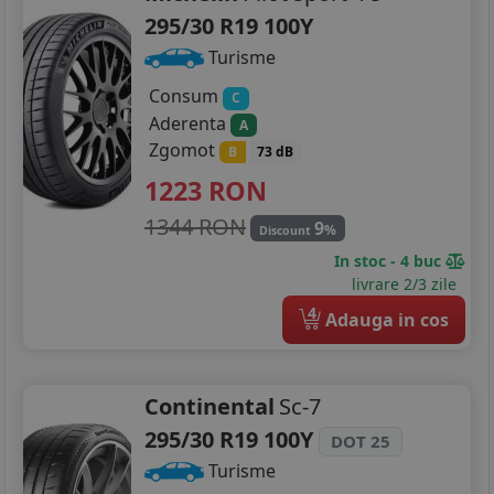
295/30 R19 100Y
Turisme
Consum
C
Aderenta
A
Zgomot
B
73 dB
1223
RON
1344 RON
9
%
Discount
In stoc - 4 buc
livrare 2/3 zile
4
Adauga in cos
Continental
Sc-7
295/30 R19 100Y
DOT 25
Turisme