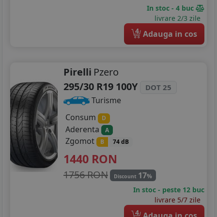
In stoc - 4 buc
livrare 2/3 zile
4
Adauga in cos
Pirelli
Pzero
295/30 R19 100Y
DOT 25
Turisme
Consum
D
Aderenta
A
Zgomot
B
74 dB
1440
RON
1756 RON
17
%
Discount
In stoc - peste 12 buc
livrare 5/7 zile
4
Adauga in cos