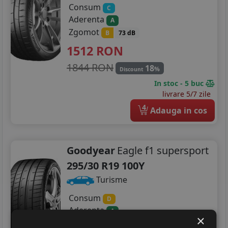
Consum
C
Aderenta
A
Zgomot
B
73 dB
1512
RON
1844 RON
18
%
Discount
In stoc - 5 buc
livrare 5/7 zile
4
Adauga in cos
Goodyear
Eagle f1 supersport
295/30 R19 100Y
Turisme
Consum
D
Aderenta
A
×
Zgomot
B
75 dB