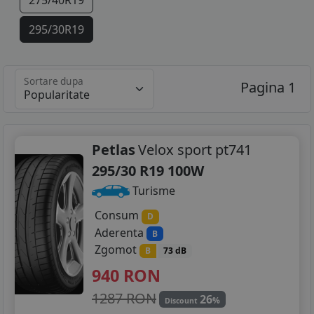
275/40R19
295/30R19
295/35R19
Sortare dupa
Pagina 1
305/30R19
245/30R20
295/30R20
Petlas
Velox sport pt741
295/30 R19 100W
305/30R20
Turisme
Consum
D
Aderenta
B
Zgomot
B
73 dB
940
RON
1287 RON
26
%
Discount