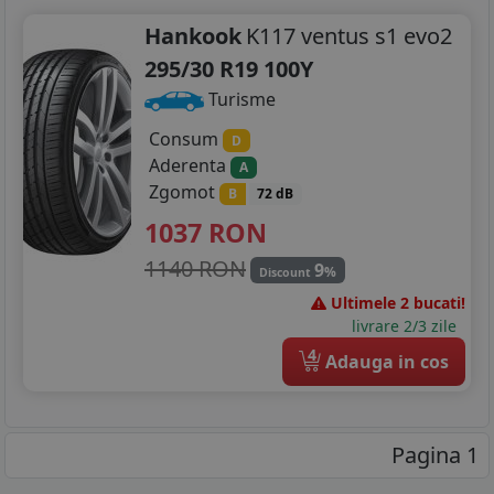
Hankook
K117 ventus s1 evo2
295/30 R19 100Y
Turisme
Consum
D
Aderenta
A
Zgomot
B
72 dB
1037
RON
1140 RON
9
%
Discount
Ultimele 2 bucati!
livrare 2/3 zile
4
Adauga in cos
Pagina 1