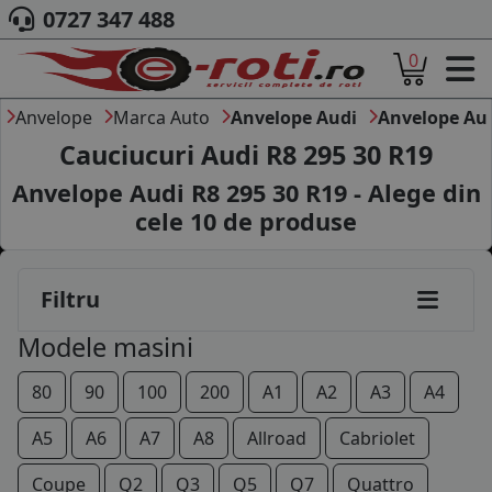
0727 347 488
0
ACASA
DESPRE NOI
Anvelope
Marca Auto
Anvelope Audi
Anvelope Au
ANVELOPE
Cauciucuri Audi R8 295 30 R19
AUTO
Anvelope Audi R8 295 30 R19 - Alege din
CAMION
cele
10
de produse
MOTO
AGROINDUSTRIALE
CAUTARE DUPA
Filtru
DIMENSIUNI
PRODUCATORI ANVELOPE
Modele masini
MARCA AUTO
BLOG
80
90
100
200
A1
A2
A3
A4
B2B - COLABORARE COMPANII
A5
A6
A7
A8
Allroad
Cabriolet
CONT
Coupe
Q2
Q3
Q5
Q7
Quattro
CONTACT