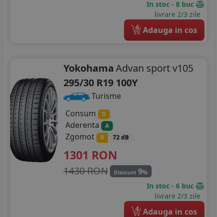
In stoc - 8 buc
livrare 2/3 zile
4
Adauga in cos
Yokohama
Advan sport v105
295/30 R19 100Y
Turisme
Consum
D
Aderenta
A
Zgomot
B
72 dB
1301
RON
1430 RON
9
%
Discount
In stoc - 6 buc
livrare 2/3 zile
4
Adauga in cos