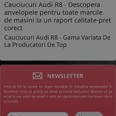
Cauciucuri Audi R8 - Descopera
anvelopele pentru toate marcile
de masini la un raport calitate-pret
corect
Cauciucuri Audi R8 - Gama Variata De
La Producatori De Top
NEWSLETTER
Vreți să fiți la curent cu toate noutățile în industria anvelopelor în
România? Vreți să primiți pe email promoții exclusive? Abonați-vă pe
email și veți primi pe email o dată pe săptămână cele mai bune oferte
și noutăți.