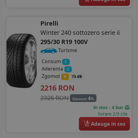
Pirelli
Winter 240 sottozero serie ii
295/30 R19 100V
Turisme
Consum
C
Aderenta
C
Zgomot
B
73 dB
2216
RON
2326 RON
4
%
Discount
In stoc - 4 buc
livrare 2/3 zile
4
Adauga in cos