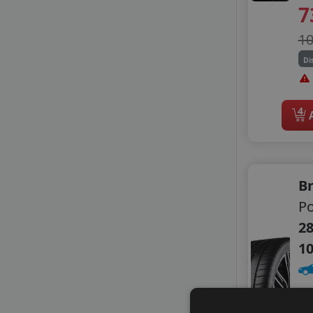
7
1
Di
4
A
B
Po
28
1
C
A