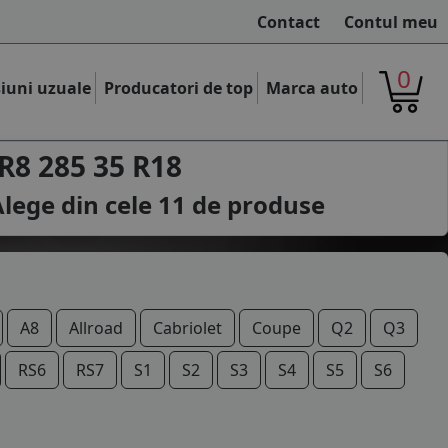
Contact
Contul meu
0
iuni uzuale
Producatori de top
Marca auto
R8 285 35 R18
Alege din cele
11
de produse
A8
Allroad
Cabriolet
Coupe
Q2
Q3
RS6
RS7
S1
S2
S3
S4
S5
S6