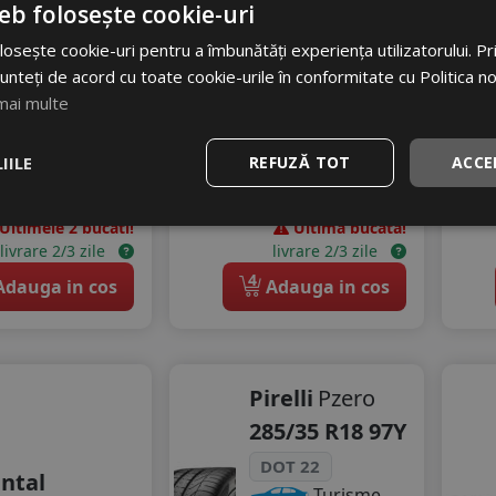
Consum
C
eb folosește cookie-uri
gomot
Aderenta
A
osește cookie-uri pentru a îmbunătăți experiența utilizatorului. Prin
73 dB
Zgomot
unteți de acord cu toate cookie-urile în conformitate cu Politica n
82
RON
B
73 dB
mai multe
1109
RON
079 RON
1219 RON
8
IILE
REFUZĂ TOT
ACCE
%
scount
9
%
Discount
Ultimele 2 bucati!
Ultima bucata!
livrare 2/3 zile
livrare 2/3 zile
4
dauga in cos
Adauga in cos
Pirelli
Pzero
285/35 R18 97Y
DOT 22
ntal
Turisme