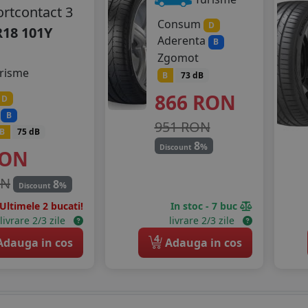
ortcontact 3
Consum
D
R18 101Y
Aderenta
B
Zgomot
risme
B
73 dB
866
RON
D
a
B
951 RON
B
75 dB
8
%
Discount
ON
ON
8
%
Discount
Ultimele 2 bucati!
In stoc - 7 buc
livrare 2/3 zile
livrare 2/3 zile
4
dauga in cos
Adauga in cos