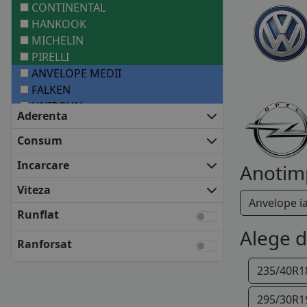
CONTINENTAL
HANKOOK
MICHELIN
PIRELLI
ANVELOPE MEDII
FALKEN
UNIROYAL
Aderenta
ANVELOPE BUGET
PETLAS
Consum
Incarcare
Anotim
Viteza
Anvelope i
Runflat
Alege 
Ranforsat
235/40R1
295/30R1