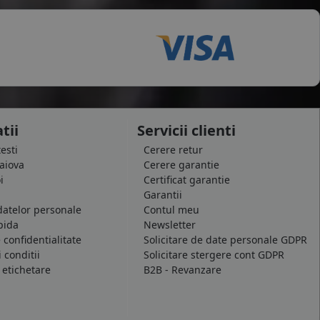
tii
Servicii clienti
testi
Cerere retur
raiova
Cerere garantie
i
Certificat garantie
Garantii
datelor personale
Contul meu
pida
Newsletter
e confidentialitate
Solicitare de date personale GDPR
 conditii
Solicitare stergere cont GDPR
 etichetare
B2B - Revanzare