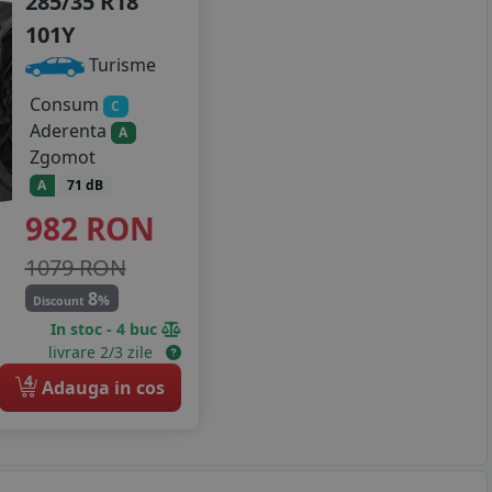
285/35 R18
101Y
Turisme
Consum
C
Aderenta
A
Zgomot
A
71 dB
982
RON
1079 RON
8
%
Discount
In stoc - 4 buc
livrare 2/3 zile
4
Adauga in cos