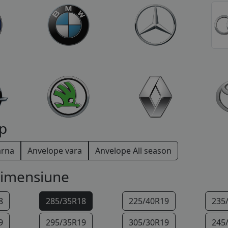
p
arna
Anvelope vara
Anvelope All season
dimensiune
8
285/35R18
225/40R19
235
9
295/35R19
305/30R19
245