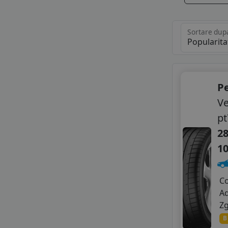
Sortare dup
Pe
Ve
pt
28
1
C
A
Z
B