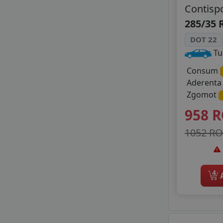
Contisp
285/35 
DOT 22
Tu
Consum
Aderent
Zgomot
958
R
1052 R
4
A