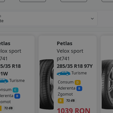
a
tlas
Petlas
lox sport
Velox sport
741
pt741
5/35 R18
285/35 R18 97Y
01W
Turisme
Turisme
Consum
D
Aderenta
B
onsum
C
Zgomot
derenta
B
B
72 dB
gomot
1039
RON
72 dB