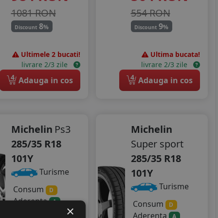
1081 RON
554 RON
8
9
%
%
Discount
Discount
Ultimele 2 bucati!
Ultima bucata!
livrare 2/3 zile
livrare 2/3 zile
4
4
Adauga in cos
Adauga in cos
Michelin
Ps3
Michelin
285/35 R18
Super sport
101Y
285/35 R18
101Y
Turisme
Turisme
Consum
D
Aderenta
A
Consum
D
×
Zgomot
Aderenta
A