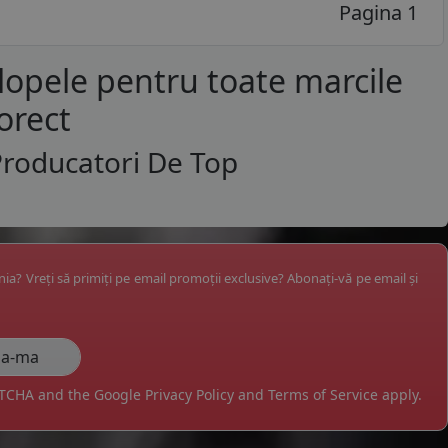
Pagina 1
lopele pentru toate marcile
orect
Producatori De Top
ânia? Vreți să primiți pe email promoții exclusive? Abonați-vă pe email și
APTCHA and the Google
Privacy Policy
and
Terms of Service
apply.