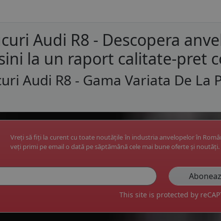
curi Audi R8 - Descopera anve
ini la un raport calitate-pret c
uri Audi R8 - Gama Variata De La 
Vreți să fiți la curent cu toate noutățile în industria anvelopelor în Rom
veți primi pe email o dată pe săptămână cele mai bune oferte și noutăți.
This site is protected by reC