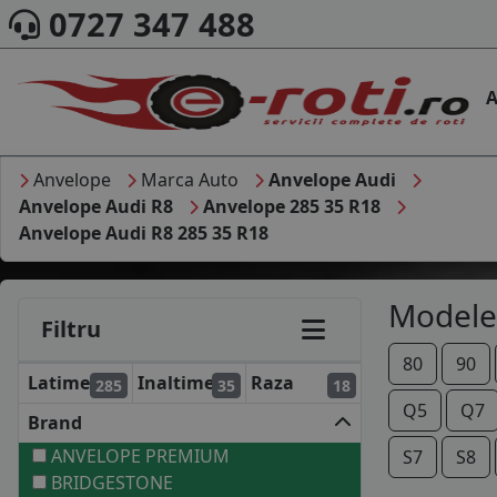
0727 347 488
A
Anvelope
Marca Auto
Anvelope Audi
Anvelope Audi R8
Anvelope 285 35 R18
Anvelope Audi R8 285 35 R18
Modele
Filtru
80
90
Latime
Inaltime
Raza
285
35
18
Q5
Q7
Brand
ANVELOPE PREMIUM
S7
S8
BRIDGESTONE