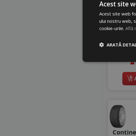
Acest site w
Z
Acest site web fol
B
ului nostru web, s
9
cookie-urile.
Află 
1
ARATĂ DETAL
Di
4
A
Contine