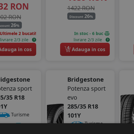
32
RON
1422 RON
002 RON
26
%
Discount
26
%
scount
Ultimele 2 bucati!
In stoc - 6 buc
livrare 2/3 zile
livrare 2/3 zile
4
dauga in cos
Adauga in cos
ridgestone
Bridgestone
tenza sport
Potenza sport
5/35 R18
evo
01Y
285/35 R18
101Y
Turisme
Turisme
onsum
C
derenta
A