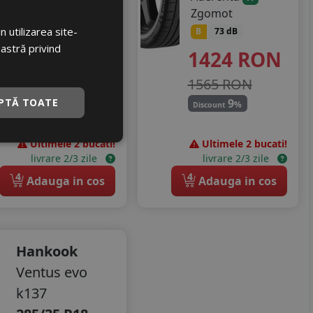
B
73 dB
Zgomot
 utilizarea site-
1214
RON
B
73 dB
oastră privind
1424
RON
1334 RON
1565 RON
8
%
Discount
9
PTĂ TOATE
%
Discount
Ultimele 2 bucati!
Ultimele 2 bucati!
livrare 2/3 zile
livrare 2/3 zile
4
4
Adauga in cos
Adauga in cos
Hankook
Ventus evo
k137