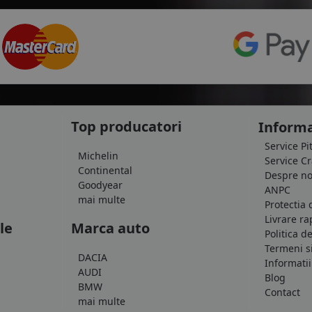
Top producatori
Informa
Service Pi
Michelin
Service C
Continental
Despre no
Goodyear
ANPC
mai multe
Protectia 
Livrare ra
le
Marca auto
Politica d
Termeni si
DACIA
Informatii
AUDI
Blog
BMW
Contact
mai multe