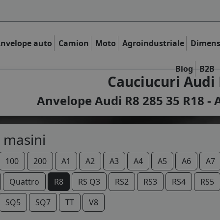
nvelope auto
Camion
Moto
Agroindustriale
Dimens
Blog
B2B
Cauciucuri Audi 
Anvelope Audi R8 285 35 R18 - 
 masini
100
200
A1
A2
A3
A4
A5
A6
A7
Quattro
R8
RS Q3
RS2
RS3
RS4
RS5
SQ5
SQ7
TT
V8