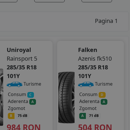
Pagina 1
Uniroyal
Falken
Rainsport 5
Azenis fk510
285/35 R18
285/35 R18
101Y
101Y
Turisme
Turisme
Consum
Consum
C
D
Aderenta
Aderenta
A
A
Zgomot
Zgomot
B
75 dB
A
71 dB
984
RON
504
RON