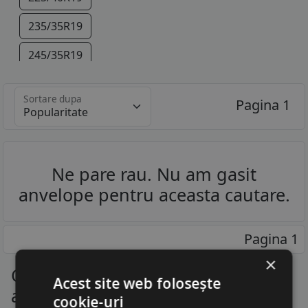
235/35R19
245/35R19
275/40R19
Sortare dupa
Pagina 1
295/30R19
295/35R19
Ne pare rau. Nu am gasit
305/30R19
anvelope pentru aceasta cautare.
245/30R20
295/30R20
Pagina 1
305/30R20
×
Cauciucuri Audi R8 - Descopera
Acest site web folosește
anvelopele pentru toate marcile
cookie-uri