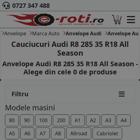
0727 347 488
0
ACASA
DESPRE NOI
Anvelope
Marca Auto
Anvelope Audi
Anvelope Au
ANVELOPE
Cauciucuri Audi R8 285 35 R18 All
AUTO
Season
CAMION
Anvelope Audi R8 285 35 R18 All Season -
MOTO
AGROINDUSTRIALE
Alege din cele
0
de produse
CAUTARE DUPA
DIMENSIUNI
PRODUCATORI ANVELOPE
Filtru
MARCA AUTO
Modele masini
BLOG
B2B - COLABORARE COMPANII
80
90
100
200
A1
A2
A3
A4
CONT
A5
A6
A7
A8
Allroad
Cabriolet
CONTACT