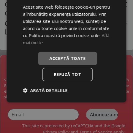
de masini la un raport calitate-pret
Acest site web folosește cookie-uri pentru
corect
a îmbunătăți experiența utilizatorului. Prin
utilizarea site-ului nostru web, sunteți de
Cauciucuri Audi R8 - Gama Variata De
acord cu toate cookie-urile în conformitate
La Producatori De Top
cu Politica noastră privind cookie-urile.
Află
mai multe
ACCEPTĂ TOATE
NEWSLETTER
REFUZĂ TOT
Vreți să fiți la curent cu toate noutățile în industria anvelopelor în
România? Vreți să primiți pe email promoții exclusive? Abonați-vă pe
ARATĂ DETALIILE
email și veți primi pe email o dată pe săptămână cele mai bune oferte
și noutăți.
This site is protected by reCAPTCHA and the Google
Privacy Policy
and
Terms of Service
apply.