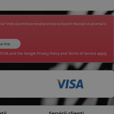
ânia? Vreți să primiți pe email promoții exclusive? Abonați-vă pe email și
APTCHA and the Google
Privacy Policy
and
Terms of Service
apply.
tii
Servicii clienti