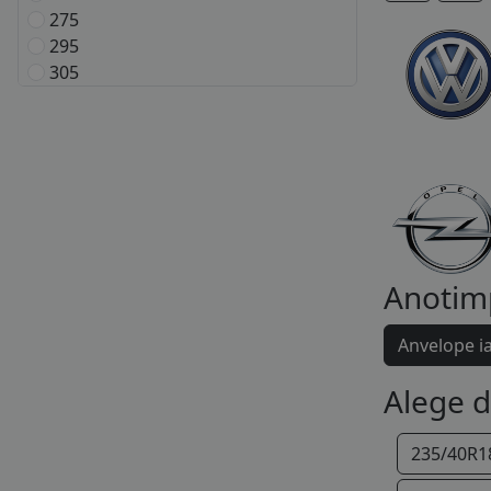
275
295
305
Anotim
Anvelope i
Alege 
235/40R1