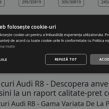
9
295/35R19
305/30R19
245
a
eb folosește cookie-uri
osește cookie-uri pentru a îmbunătăți experiența utilizatorului. Prin
unteți de acord cu toate cookie-urile în conformitate cu Politica n
pare rau. Nu am gasit anvelop
mai multe
IILE
REFUZĂ TOT
ACCE
curi Audi R8 - Descopera anve
ini la un raport calitate-pret c
uri Audi R8 - Gama Variata De La 