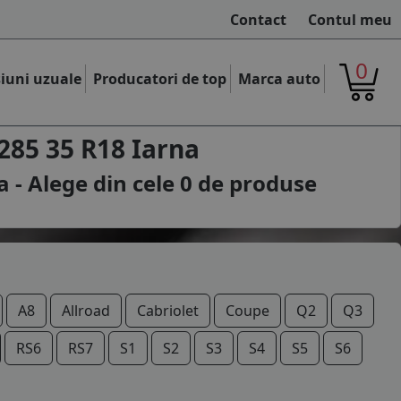
Contact
Contul meu
0
iuni uzuale
Producatori de top
Marca auto
285 35 R18 Iarna
 - Alege din cele
0
de produse
A8
Allroad
Cabriolet
Coupe
Q2
Q3
RS6
RS7
S1
S2
S3
S4
S5
S6