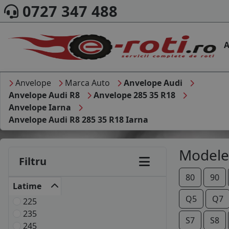
0727 347 488
A
Anvelope
Marca Auto
Anvelope Audi
Anvelope Audi R8
Anvelope 285 35 R18
Anvelope Iarna
Anvelope Audi R8 285 35 R18 Iarna
Modele
Filtru
80
90
Latime
Q5
Q7
225
235
S7
S8
245