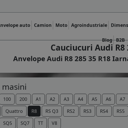
nvelope auto
Camion
Moto
Agroindustriale
Dimens
Blog
B2B
Cauciucuri Audi R8 
Anvelope Audi R8 285 35 R18 Iarna
 masini
100
200
A1
A2
A3
A4
A5
A6
A7
Quattro
R8
RS Q3
RS2
RS3
RS4
RS5
SQ5
SQ7
TT
V8