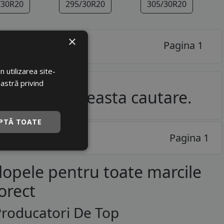
/30R20
295/30R20
305/30R20
×
Pagina 1
 utilizarea site-
oastră privind
e pentru aceasta cautare.
PTĂ TOATE
Pagina 1
lopele pentru toate marcile
orect
Producatori De Top