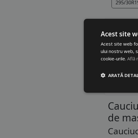
295/30R1
Sortare dup
Acest site w
Acest site web fol
ului nostru web, s
Ne 
cookie-urile.
Află 
ARATĂ DETAL
Cauciu
de mas
Cauciuc