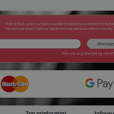
Vreți să fiți la curent cu toate noutățile în industria anvelopelor în Rom
veți primi pe email o dată pe săptămână cele mai bune oferte și noutăți.
This site is protected by reC
Top producatori
Informa