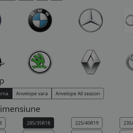
p
arna
Anvelope vara
Anvelope All season
dimensiune
8
285/35R18
225/40R19
235