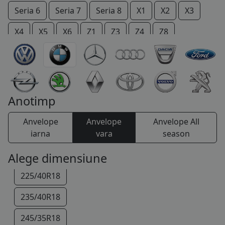
185/60R16
Seria 6
Seria 7
Seria 8
X1
X2
X3
COS (
0 PRODUSE
)
195/55R16
X4
X5
X6
Z1
Z3
Z4
Z8
205/55R16
205/50R17
225/45R17
Anotimp
245/40R17
Anvelope
Anvelope
Anvelope All
205/45R18
iarna
vara
season
215/40R18
Alege dimensiune
225/40R18
235/40R18
245/35R18