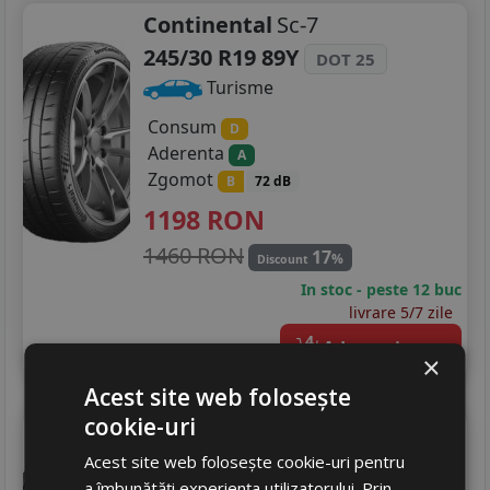
Continental
Sc-7
245/30 R19 89Y
DOT 25
Turisme
Consum
D
Aderenta
A
Zgomot
B
72 dB
1198
RON
1460 RON
17
%
Discount
In stoc - peste 12 buc
livrare 5/7 zile
4
Adauga in cos
×
Acest site web folosește
cookie-uri
Pirelli
Pzero
Acest site web folosește cookie-uri pentru
245/30 R19 89Y
DOT 25
a îmbunătăți experiența utilizatorului. Prin