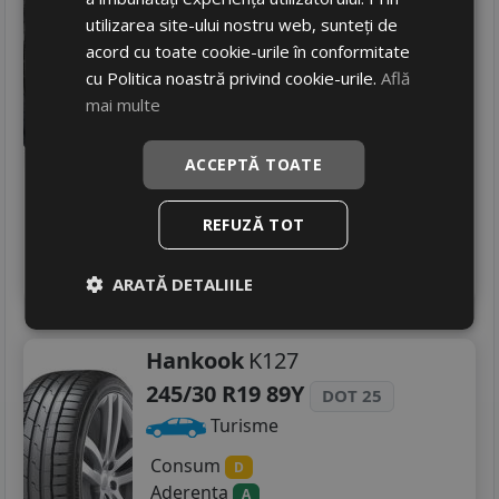
Turisme
utilizarea site-ului nostru web, sunteți de
Consum
acord cu toate cookie-urile în conformitate
C
Aderenta
cu Politica noastră privind cookie-urile.
Află
B
Zgomot
mai multe
B
72 dB
1289
RON
ACCEPTĂ TOATE
1572 RON
18
%
Discount
In stoc - peste 12 buc
REFUZĂ TOT
livrare 5/7 zile
4
Adauga in cos
ARATĂ DETALIILE
Hankook
K127
245/30 R19 89Y
DOT 25
Turisme
Consum
D
Aderenta
A