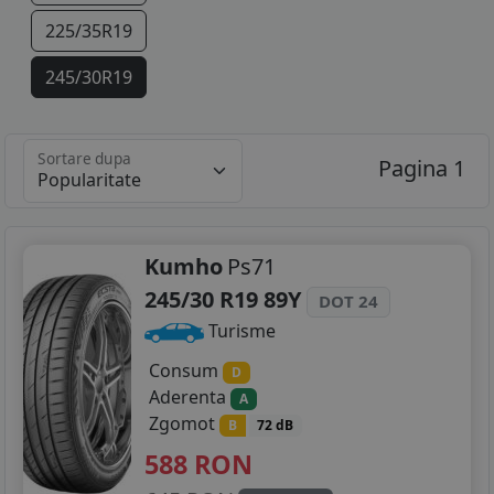
225/35R19
245/30R19
245/35R19
Sortare dupa
Pagina 1
265/35R19
Kumho
Ps71
245/30 R19 89Y
DOT 24
Turisme
Consum
D
Aderenta
A
Zgomot
B
72 dB
588
RON