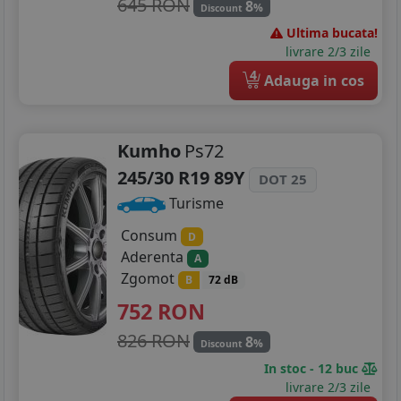
645 RON
8
%
Discount
Ultima bucata!
livrare 2/3 zile
4
Adauga in cos
Kumho
Ps72
245/30 R19 89Y
DOT 25
Turisme
Consum
D
Aderenta
A
Zgomot
B
72 dB
752
RON
826 RON
8
%
Discount
In stoc - 12 buc
livrare 2/3 zile