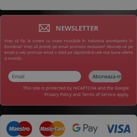
NEWSLETTER
Vreți să fiți la curent cu toate noutățile în industria anvelopelor în
România? Vreți să primiți pe email promoții exclusive? Abonați-vă pe
email și veți primi pe email o dată pe săptămână cele mai bune oferte
și noutăți.
This site is protected by reCAPTCHA and the Google
Privacy Policy
and
Terms of Service
apply.