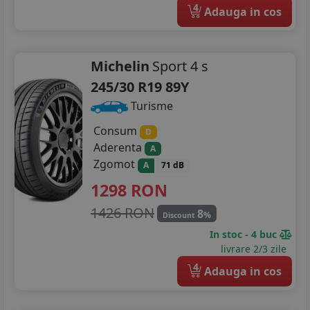
4
Adauga in cos
Michelin
Sport 4 s
245/30 R19 89Y
Turisme
Consum
D
Aderenta
A
Zgomot
A
71 dB
1298
RON
1426 RON
8
%
Discount
In stoc - 4 buc
livrare 2/3 zile
4
Adauga in cos