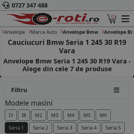
0727 347 488
0
ACASA
DESPRE NOI
Anvelope
Marca Auto
Anvelope Bmw
Anvelope Bm
ANVELOPE
Cauciucuri Bmw Seria 1 245 30 R19
AUTO
Vara
CAMION
Anvelope Bmw Seria 1 245 30 R19 Vara -
MOTO
AGROINDUSTRIALE
Alege din cele
7
de produse
CAUTARE DUPA
DIMENSIUNI
PRODUCATORI ANVELOPE
Filtru
MARCA AUTO
Modele masini
BLOG
B2B - COLABORARE COMPANII
I3
I8
M2
M3
M4
M5
M6
CONT
Seria 1
Seria 2
Seria 3
Seria 4
Seria 5
CONTACT