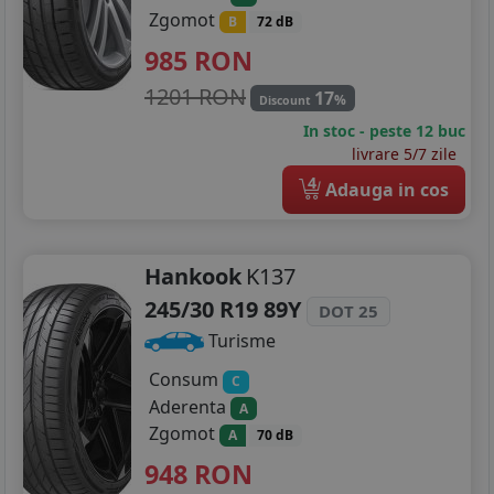
Zgomot
B
72 dB
985
RON
1201 RON
17
%
Discount
In stoc - peste 12 buc
livrare 5/7 zile
4
Adauga in cos
Hankook
K137
245/30 R19 89Y
DOT 25
Turisme
Consum
C
Aderenta
A
Zgomot
A
70 dB
948
RON