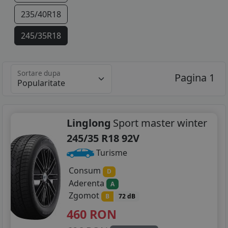
235/40R18
245/35R18
225/35R19
Sortare dupa
Pagina 1
245/30R19
245/35R19
265/35R19
Linglong
Sport master winter
245/35 R18 92V
Turisme
Consum
D
Aderenta
A
Zgomot
B
72 dB
460
RON