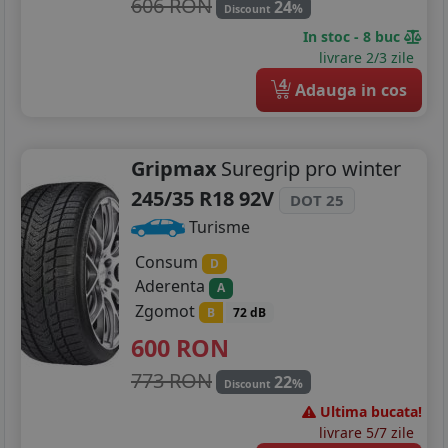
606 RON
24
%
Discount
In stoc - 8 buc
livrare 2/3 zile
4
Adauga in cos
Gripmax
Suregrip pro winter
245/35 R18 92V
DOT 25
Turisme
Consum
D
Aderenta
A
Zgomot
B
72 dB
600
RON
773 RON
22
%
Discount
Ultima bucata!
livrare 5/7 zile