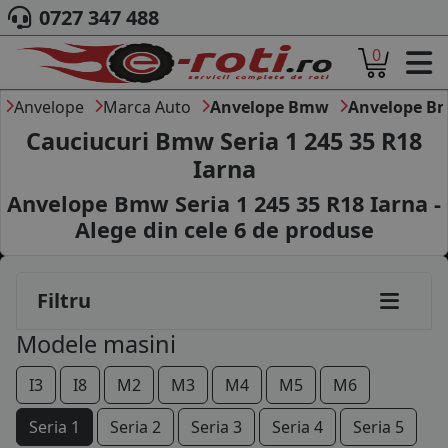
0727 347 488
0
ACASA
DESPRE NOI
Anvelope
Marca Auto
Anvelope Bmw
Anvelope Bm
ANVELOPE
Cauciucuri Bmw Seria 1 245 35 R18
AUTO
Iarna
CAMION
Anvelope Bmw Seria 1 245 35 R18 Iarna -
MOTO
AGROINDUSTRIALE
Alege din cele
6
de produse
CAUTARE DUPA
DIMENSIUNI
PRODUCATORI ANVELOPE
Filtru
MARCA AUTO
Modele masini
BLOG
B2B - COLABORARE COMPANII
I3
I8
M2
M3
M4
M5
M6
CONT
Seria 1
Seria 2
Seria 3
Seria 4
Seria 5
CONTACT