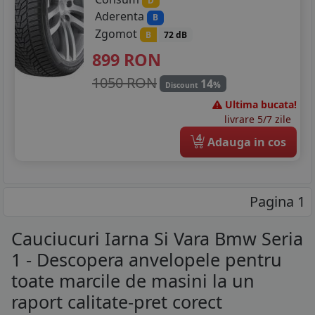
D
Aderenta
B
Zgomot
B
72 dB
899
RON
1050 RON
14
%
Discount
Ultima bucata!
livrare 5/7 zile
4
Adauga in cos
Pagina 1
Cauciucuri Iarna Si Vara Bmw Seria
1 - Descopera anvelopele pentru
toate marcile de masini la un
raport calitate-pret corect