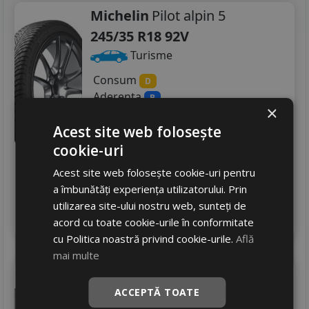
Michelin
Pilot alpin 5
245/35 R18 92V
Turisme
Consum
D
Aderenta
B
×
Zgomot
A
70 dB
Acest site web folosește
1242
RON
cookie-uri
1303 RON
4
%
Discount
Acest site web folosește cookie-uri pentru
In stoc - 4 buc
a îmbunătăți experiența utilizatorului. Prin
livrare 2/3 zile
utilizarea site-ului nostru web, sunteți de
4
Adauga in cos
acord cu toate cookie-urile în conformitate
cu Politica noastră privind cookie-urile.
Află
mai multe
Pirelli
Winter 240 sottozero serie ii
ACCEPTĂ TOATE