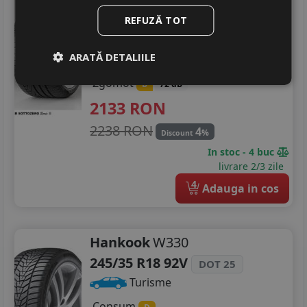
245/35 R18 92V
DOT 25
REFUZĂ TOT
Turisme
Consum
D
ARATĂ DETALIILE
Aderenta
C
Zgomot
B
72 dB
2133
RON
2238 RON
4
%
Discount
In stoc - 4 buc
livrare 2/3 zile
4
Adauga in cos
Hankook
W330
245/35 R18 92V
DOT 25
Turisme
Consum