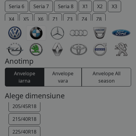
Seria 6
Seria 7
Seria 8
X1
X2
X3
COS (
0 PRODUSE
)
X4
X5
X6
Z1
Z3
Z4
Z8
185/60R16
195/55R16
205/55R16
Anotimp
205/50R17
Anvelope
Anvelope
Anvelope All
225/45R17
iarna
vara
season
245/40R17
Alege dimensiune
205/45R18
215/40R18
225/40R18