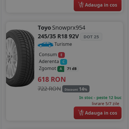
4
Adauga in cos
Toyo
Snowprx954
245/35 R18 92V
DOT 25
Turisme
Consum
E
Aderenta
C
Zgomot
A
71 dB
618
RON
722 RON
14
%
Discount
In stoc - peste 12 buc
livrare 5/7 zile
4
Adauga in cos