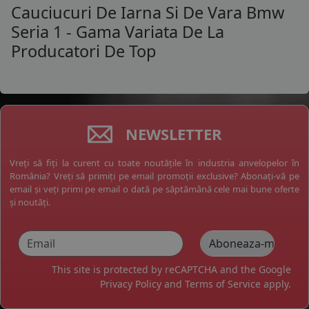
Cauciucuri De Iarna Si De Vara Bmw
Seria 1 - Gama Variata De La
Producatori De Top
NEWSLETTER
Vreți să fiți la curent cu toate noutățile în industria anvelopelor în
România? Vreți să primiți pe email promoții exclusive? Abonați-vă pe
email și veți primi pe email o dată pe săptămână cele mai bune oferte
și noutăți.
This site is protected by reCAPTCHA and the Google
Privacy Policy
and
Terms of Service
apply.