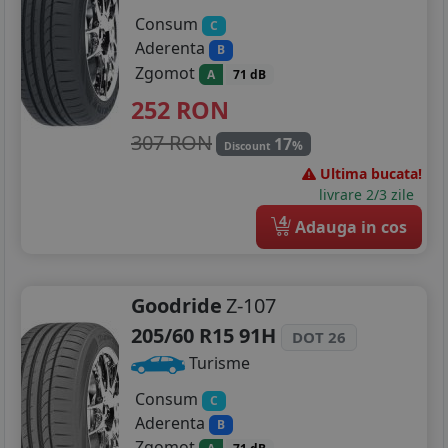
Consum
C
Aderenta
B
Zgomot
A
71 dB
252
RON
307 RON
17
%
Discount
Ultima bucata!
livrare 2/3 zile
4
Adauga in cos
Goodride
Z-107
205/60 R15 91H
DOT 26
Turisme
Consum
C
Aderenta
B
Zgomot