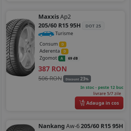
Maxxis
Ap2
205/60 R15 95H
DOT 25
Turisme
Consum
D
Aderenta
D
Zgomot
A
69 dB
387
RON
506 RON
23
%
Discount
In stoc - peste 12 buc
livrare 5/7 zile
4
Adauga in cos
Nankang
Aw-6
205/60 R15 95H