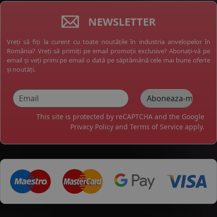
NEWSLETTER
Vreți să fiți la curent cu toate noutățile în industria anvelopelor în
România? Vreți să primiți pe email promoții exclusive? Abonați-vă pe
email și veți primi pe email o dată pe săptămână cele mai bune oferte
și noutăți.
This site is protected by reCAPTCHA and the Google
Privacy Policy
and
Terms of Service
apply.