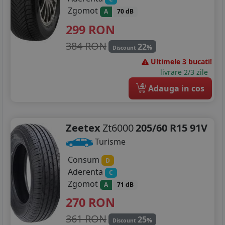
Zgomot
A
70 dB
299
RON
384 RON
22
%
Discount
Ultimele 3 bucati!
livrare 2/3 zile
4
Adauga in cos
Zeetex
Zt6000
205/60 R15 91V
Turisme
Consum
D
Aderenta
C
Zgomot
A
71 dB
270
RON
361 RON
25
%
Discount