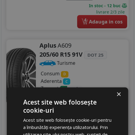
In stoc - 12 buc
livrare 2/3 zile
4
Adauga in cos
Aplus
A609
205/60 R15 91V
DOT 25
Turisme
Consum
D
Aderenta
C
Zgomot
A
71 dB
×
298
RON
Acest site web folosește
434 RON
cookie-uri
31
%
Discount
In stoc - peste 12 buc
Acest site web folosește cookie-uri pentru
livrare 5/7 zile
a îmbunătăți experiența utilizatorului. Prin
4
utilizarea site-ului nostru web, sunteți de
Adauga in cos