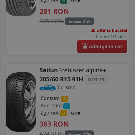
A
71 dB
281
RON
376 RON
25
%
Discount
Ultima bucata!
livrare 2/3 zile
4
Adauga in cos
Sailun
Iceblazer alpine+
205/60 R15 91H
DOT 25
Turisme
Consum
D
Aderenta
C
Zgomot
B
72 dB
363
RON
424 RON
14
%
Discount