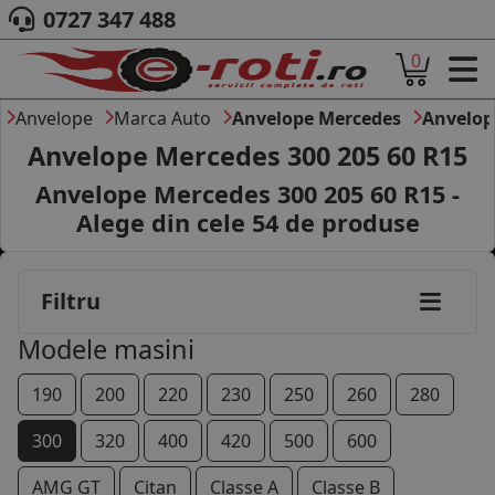
0727 347 488
0
ACASA
DESPRE NOI
Anvelope
Marca Auto
Anvelope Mercedes
Anvelop
ANVELOPE
Anvelope Mercedes 300 205 60 R15
AUTO
Anvelope Mercedes 300 205 60 R15 -
CAMION
Alege din cele
54
de produse
MOTO
AGROINDUSTRIALE
CAUTARE DUPA
Filtru
DIMENSIUNI
PRODUCATORI ANVELOPE
Modele masini
MARCA AUTO
BLOG
190
200
220
230
250
260
280
B2B - COLABORARE COMPANII
300
320
400
420
500
600
CONT
AMG GT
Citan
Classe A
Classe B
CONTACT