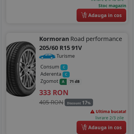
Stoc magazin
4
Adauga in cos
Kormoran
Road performance
205/60 R15 91V
Turisme
Consum
C
Aderenta
C
Zgomot
A
71 dB
333
RON
405 RON
17
%
Discount
Ultima bucata!
livrare 2/3 zile
4
Adauga in cos