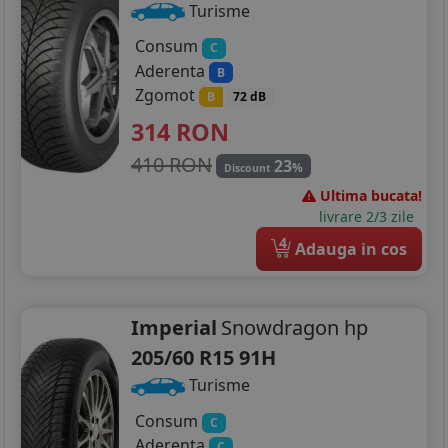
Turisme
Consum
C
Aderenta
B
Zgomot
B
72 dB
314
RON
410 RON
23
%
Discount
Ultima bucata!
livrare 2/3 zile
4
Adauga in cos
Imperial
Snowdragon hp
205/60 R15 91H
Turisme
Consum
C
Aderenta
C