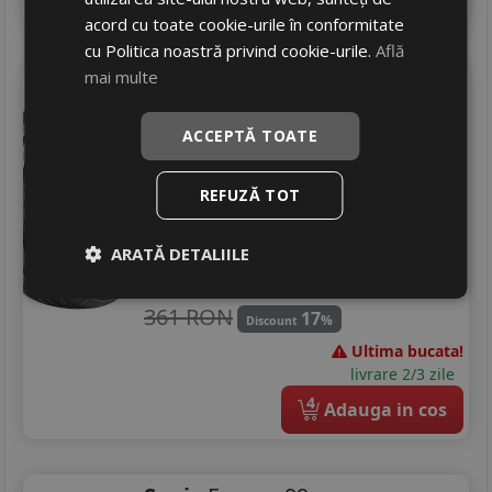
acord cu toate cookie-urile în conformitate
cu Politica noastră privind cookie-urile.
Află
mai multe
Mazzini
Eco605 plus
205/60 R15 91V
ACCEPTĂ TOATE
Turisme
Consum
C
REFUZĂ TOT
Aderenta
C
Zgomot
A
70 dB
ARATĂ DETALIILE
297
RON
361 RON
17
%
Discount
Ultima bucata!
livrare 2/3 zile
4
Adauga in cos