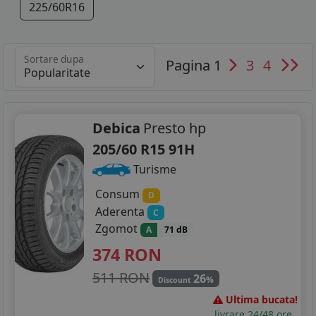
225/60R16
Sortare dupa
Pagina 1
3
4
Debica
Presto hp
205/60 R15 91H
Turisme
Consum
D
Aderenta
C
Zgomot
A
71 dB
374
RON
511 RON
26
%
Discount
Ultima bucata!
livrare 24/48 ore