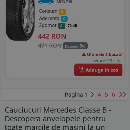
Turisme
Consum
D
Aderenta
C
Zgomot
A
70 dB
442
RON
471 RON
6
%
Discount
Ultimele 2 bucati!
livrare 2/3 zile
4
Adauga in cos
Pagina 1
4
5
6
Cauciucuri Mercedes Classe B -
Descopera anvelopele pentru
toate marcile de masini la un