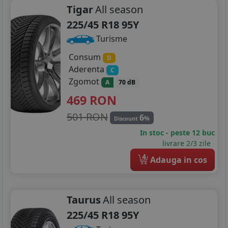
Tigar
All season
225/45 R18 95Y
Turisme
Consum
D
Aderenta
C
Zgomot
A
70 dB
469
RON
501 RON
6
%
Discount
In stoc - peste 12 buc
livrare 2/3 zile
4
Adauga in cos
Taurus
All season
225/45 R18 95Y