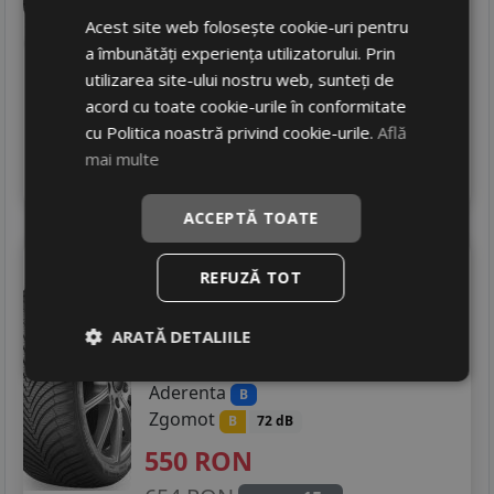
907
RON
Acest site web folosește cookie-uri pentru
a îmbunătăți experiența utilizatorului. Prin
1105 RON
17
%
Discount
utilizarea site-ului nostru web, sunteți de
Ultima bucata!
acord cu toate cookie-urile în conformitate
livrare 24/48 ore
cu Politica noastră privind cookie-urile.
Află
Stoc magazin
mai multe
4
Adauga in cos
ACCEPTĂ TOATE
Kumho
Ha32+
REFUZĂ TOT
225/45 R18 95W
DOT 25
Turisme
ARATĂ DETALIILE
Consum
C
Aderenta
B
Zgomot
B
72 dB
550
RON