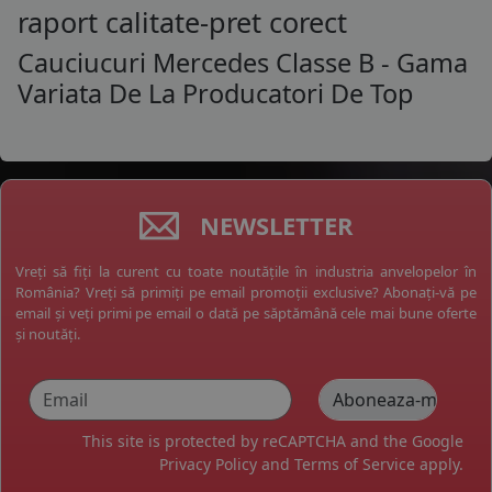
raport calitate-pret corect
Cauciucuri Mercedes Classe B - Gama
Variata De La Producatori De Top
NEWSLETTER
Vreți să fiți la curent cu toate noutățile în industria anvelopelor în
România? Vreți să primiți pe email promoții exclusive? Abonați-vă pe
email și veți primi pe email o dată pe săptămână cele mai bune oferte
și noutăți.
This site is protected by reCAPTCHA and the Google
Privacy Policy
and
Terms of Service
apply.