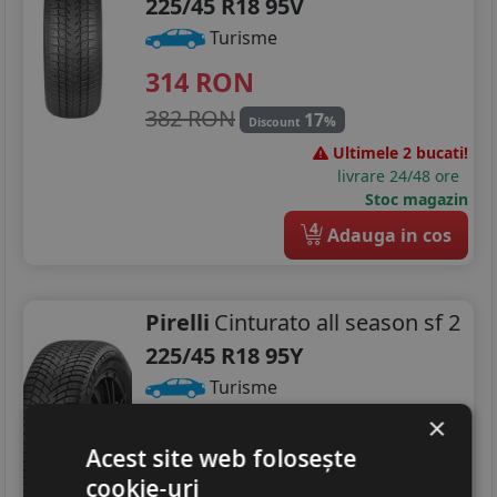
225/45 R18 95V
Turisme
314
RON
382 RON
17
%
Discount
Ultimele 2 bucati!
livrare 24/48 ore
Stoc magazin
4
Adauga in cos
Pirelli
Cinturato all season sf 2
225/45 R18 95Y
Turisme
×
Consum
B
Aderenta
Acest site web folosește
B
Zgomot
A
70 dB
cookie-uri