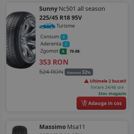
Sunny
Nc501 all season
225/45 R18 95V
Turisme
Consum
C
Aderenta
C
Zgomot
A
70 dB
353
RON
524 RON
32
%
Discount
Ultimele 2 bucati!
livrare 24/48 ore
Stoc magazin
4
Adauga in cos
Massimo
Msa11