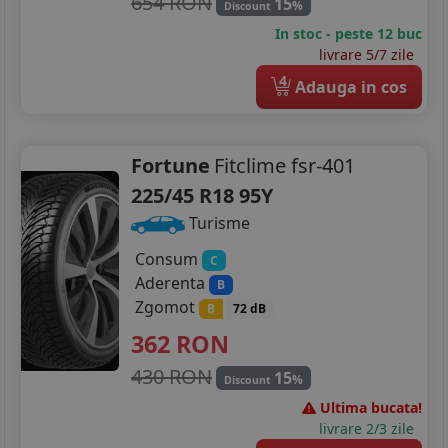
654 RON
15
%
Discount
In stoc - peste 12 buc
livrare 5/7 zile
4
Adauga in cos
Fortune
Fitclime fsr-401
225/45 R18 95Y
Turisme
Consum
C
Aderenta
B
Zgomot
B
72 dB
362
RON
430 RON
15
%
Discount
Ultima bucata!
livrare 2/3 zile