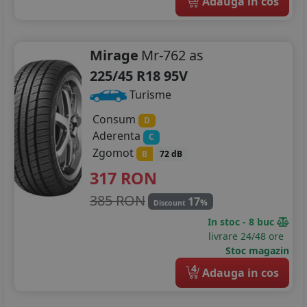
Adauga in cos
Mirage
Mr-762 as
225/45 R18 95V
Turisme
Consum
D
Aderenta
C
Zgomot
B
72 dB
317
RON
385 RON
17
%
Discount
In stoc - 8 buc
livrare 24/48 ore
Stoc magazin
4
Adauga in cos