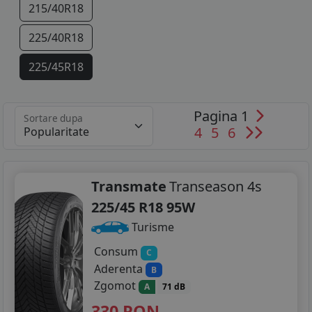
215/40R18
225/40R18
225/45R18
Pagina 1
Sortare dupa
4
5
6
Transmate
Transeason 4s
225/45 R18 95W
Turisme
Consum
C
Aderenta
B
Zgomot
A
71 dB
330
RON