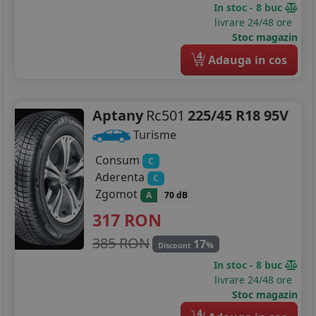
In stoc - 8 buc
livrare 24/48 ore
Stoc magazin
4
Adauga in cos
Aptany
Rc501
225/45 R18 95V
Turisme
Consum
C
Aderenta
C
Zgomot
A
70 dB
317
RON
385 RON
17
%
Discount
In stoc - 8 buc
livrare 24/48 ore
Stoc magazin
4