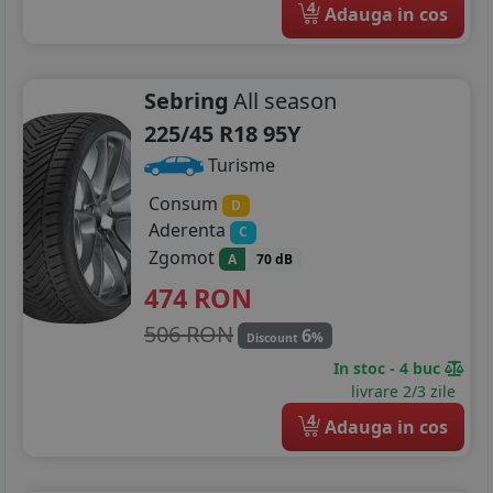
4
Adauga in cos
Sebring
All season
225/45 R18 95Y
Turisme
Consum
D
Aderenta
C
Zgomot
A
70 dB
474
RON
506 RON
6
%
Discount
In stoc - 4 buc
livrare 2/3 zile
4
Adauga in cos