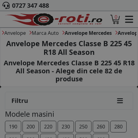
0727 347 488
0
ACASA
DESPRE NOI
Anvelope
Marca Auto
Anvelope Mercedes
Anvelop
ANVELOPE
Anvelope Mercedes Classe B 225 45
AUTO
R18 All Season
CAMION
Anvelope Mercedes Classe B 225 45 R18
MOTO
AGROINDUSTRIALE
All Season - Alege din cele
82
de
CAUTARE DUPA
produse
DIMENSIUNI
PRODUCATORI ANVELOPE
MARCA AUTO
Filtru
BLOG
Modele masini
B2B - COLABORARE COMPANII
190
200
220
230
250
260
280
CONT
CONTACT