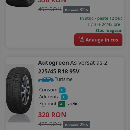
490 RON
32
%
Discount
In stoc - peste 12 buc
livrare 24/48 ore
Stoc magazin
4
Adauga in cos
Autogreen
As versat as-2
225/45 R18 95V
Turisme
Consum
C
Aderenta
C
Zgomot
A
70 dB
320
RON
428 RON
25
%
Discount