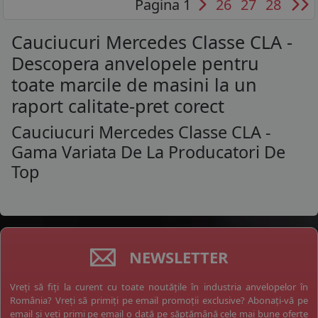
Pagina 1
26
27
28
Cauciucuri Mercedes Classe CLA -
Descopera anvelopele pentru
toate marcile de masini la un
raport calitate-pret corect
Cauciucuri Mercedes Classe CLA -
Gama Variata De La Producatori De
Top
NEWSLETTER
Vreți să fiți la curent cu toate noutățile în industria anvelopelor în
România? Vreți să primiți pe email promoții exclusive? Abonați-vă pe
email și veți primi pe email o dată pe săptămână cele mai bune oferte