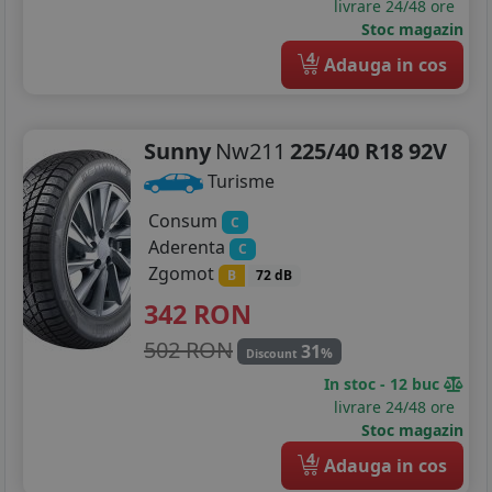
livrare 24/48 ore
Stoc magazin
4
Adauga in cos
Sunny
Nw211
225/40 R18 92V
Turisme
Consum
C
Aderenta
C
Zgomot
B
72 dB
342
RON
502 RON
31
%
Discount
In stoc - 12 buc
livrare 24/48 ore
Stoc magazin
4
Adauga in cos