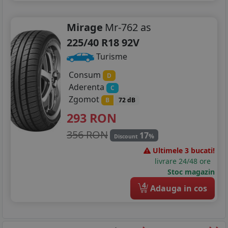
Mirage
Mr-762 as
225/40 R18 92V
Turisme
Consum
D
Aderenta
C
Zgomot
B
72 dB
293
RON
356 RON
17
%
Discount
Ultimele 3 bucati!
livrare 24/48 ore
Stoc magazin
4
Adauga in cos