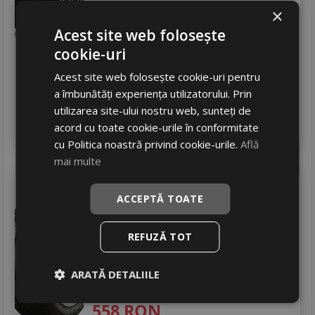
Zgomot
B
72 dB
×
305
RON
Acest site web folosește
cookie-uri
402 RON
24
%
Discount
Acest site web folosește cookie-uri pentru
In stoc - 4 buc
livrare 24/48 ore
a îmbunătăți experiența utilizatorului. Prin
Stoc magazin
utilizarea site-ului nostru web, sunteți de
4
acord cu toate cookie-urile în conformitate
Adauga in cos
cu Politica noastră privind cookie-urile.
Află
mai multe
Bridgestone
T005
ACCEPTĂ TOATE
225/40 R18 92Y
Turisme
REFUZĂ TOT
Consum
A
Aderenta
B
ARATĂ DETALIILE
Zgomot
A
70 dB
558
RON