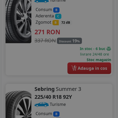
Turisme
Consum
B
Aderenta
C
Zgomot
B
72 dB
271
RON
337 RON
19
%
Discount
In stoc - 6 buc
livrare 24/48 ore
Stoc magazin
4
Adauga in cos
Sebring
Summer 3
225/40 R18 92Y
Turisme
Consum
B