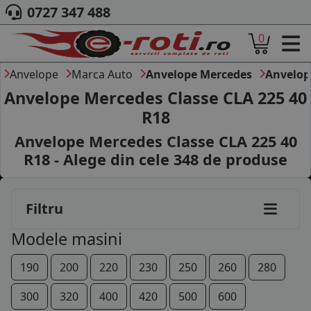
0727 347 488
0
ACASA
DESPRE NOI
Anvelope
Marca Auto
Anvelope Mercedes
Anvelop
ANVELOPE
Anvelope Mercedes Classe CLA 225 40
AUTO
R18
CAMION
Anvelope Mercedes Classe CLA 225 40
MOTO
AGROINDUSTRIALE
R18 - Alege din cele
348
de produse
CAUTARE DUPA
DIMENSIUNI
PRODUCATORI ANVELOPE
Filtru
MARCA AUTO
Modele masini
BLOG
B2B - COLABORARE COMPANII
190
200
220
230
250
260
280
CONT
300
320
400
420
500
600
CONTACT