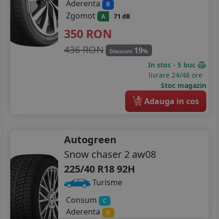
Aderenta
B
Zgomot
A
71 dB
350
RON
436 RON
19
%
Discount
In stoc - 5 buc
livrare 24/48 ore
Stoc magazin
4
Adauga in cos
Autogreen
Snow chaser 2 aw08
225/40 R18 92H
Turisme
Consum
C
Aderenta
D