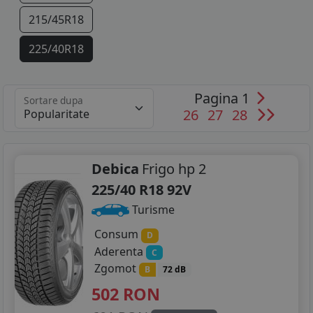
215/45R18
225/40R18
235/40R18
Pagina 1
Sortare dupa
245/35R18
26
27
28
235/35R19
Debica
Frigo hp 2
225/40 R18 92V
Turisme
Consum
D
Aderenta
C
Zgomot
B
72 dB
502
RON