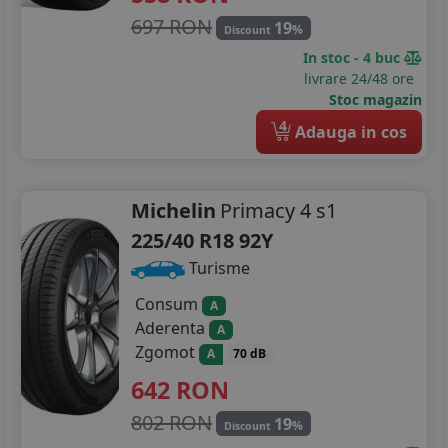
697 RON
19
%
Discount
In stoc - 4 buc
livrare 24/48 ore
Stoc magazin
4
Adauga in cos
Michelin
Primacy 4 s1
225/40 R18 92Y
Turisme
Consum
A
Aderenta
A
Zgomot
A
70 dB
642
RON
802 RON
19
%
Discount