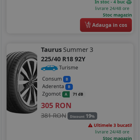
In stoc - 4 buc
livrare 24/48 ore
Stoc magazin
4
Adauga in cos
Taurus
Summer 3
225/40 R18 92Y
Turisme
Consum
B
Aderenta
B
Zgomot
A
71 dB
305
RON
381 RON
19
%
Discount
Ultimele 3 bucati!
livrare 24/48 ore
Stoc magazin