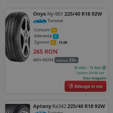
Onyx
Ny-901
225/40 R18 92W
Turisme
Consum
D
Aderenta
C
Zgomot
B
72 dB
265
RON
401 RON
33
%
Discount
In stoc - 12 buc
livrare 24/48 ore
Stoc magazin
4
Adauga in cos
Aptany
Ra342
225/40 R18 92W