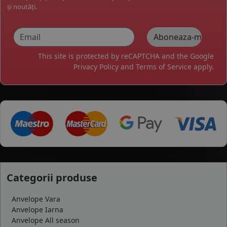
și noutăți.
This site is protected by reCAPTCHA and the Google
Privacy Policy
and
Terms of Service
apply.
Categorii produse
Anvelope Vara
Anvelope Iarna
Anvelope All season