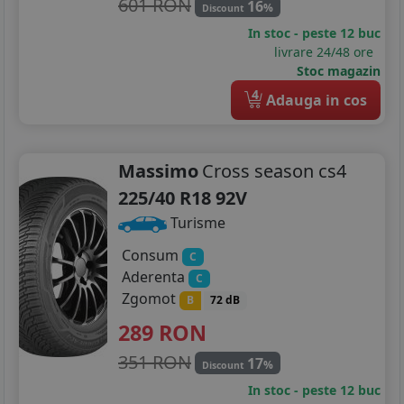
601 RON
16
%
Discount
In stoc - peste 12 buc
livrare 24/48 ore
Stoc magazin
4
Adauga in cos
Massimo
Cross season cs4
225/40 R18 92V
Turisme
Consum
C
Aderenta
C
Zgomot
B
72 dB
289
RON
351 RON
17
%
Discount
In stoc - peste 12 buc