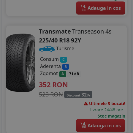
4
Adauga in cos
Transmate
Transeason 4s
225/40 R18 92Y
Turisme
Consum
C
Aderenta
B
Zgomot
A
71 dB
352
RON
523 RON
32
%
Discount
Ultimele 3 bucati!
livrare 24/48 ore
Stoc magazin
4
Adauga in cos