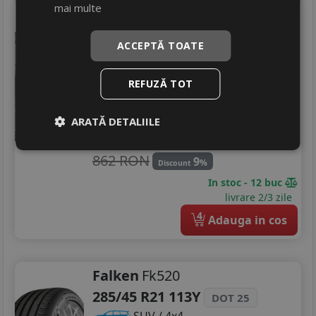
mai multe
Sailun
Atrezzo zsr2 pj
285/45 R21 113Y
DOT 26
ACCEPTĂ TOATE
SUV / 4x4
Consum
B
REFUZĂ TOT
Aderenta
A
Zgomot
B
74 dB
ARATĂ DETALIILE
784
RON
862 RON
9
%
Discount
In stoc - 12 buc
livrare 2/3 zile
4
Adauga in cos
Falken
Fk520
285/45 R21 113Y
DOT 25