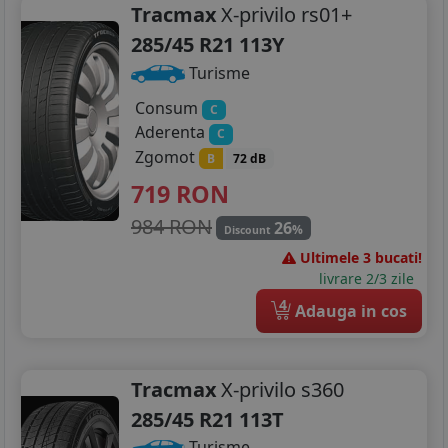
Tracmax
X-privilo rs01+
285/45 R21 113Y
Turisme
Consum
C
Aderenta
C
Zgomot
B
72 dB
719
RON
984 RON
26
%
Discount
Ultimele 3 bucati!
livrare 2/3 zile
4
Adauga in cos
Tracmax
X-privilo s360
285/45 R21 113T
Turisme