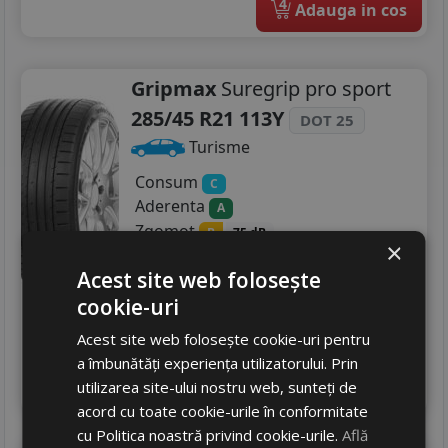
4
Adauga in cos
Gripmax
Suregrip pro sport
285/45 R21 113Y
DOT 25
Turisme
Consum
C
Aderenta
A
Zgomot
B
75 dB
×
795
RON
Acest site web folosește
1064 RON
25
cookie-uri
%
Discount
In stoc - peste 12 buc
Acest site web folosește cookie-uri pentru
livrare 5/7 zile
a îmbunătăți experiența utilizatorului. Prin
4
Adauga in cos
utilizarea site-ului nostru web, sunteți de
acord cu toate cookie-urile în conformitate
cu Politica noastră privind cookie-urile.
Află