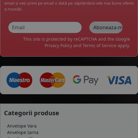
email și veți primi pe email o dată pe săptămână cele mai bune oferte
și noutăți.
This site is protected by reCAPTCHA and the Google
Privacy Policy
and
Terms of Service
apply.
Categorii produse
Anvelope Vara
Anvelope Iarna