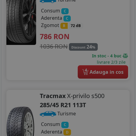
Consum
C
Aderenta
C
Zgomot
B
72 dB
786
RON
1036 RON
24
%
Discount
In stoc - 4 buc
livrare 2/3 zile
4
Adauga in cos
Tracmax
X-privilo s500
285/45 R21 113T
Turisme
Consum
C
Aderenta
D