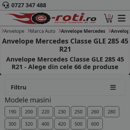
0727 347 488
0
ACASA
DESPRE NOI
Anvelope
Marca Auto
Anvelope Mercedes
Anvelop
ANVELOPE
Anvelope Mercedes Classe GLE 285 45
AUTO
R21
CAMION
Anvelope Mercedes Classe GLE 285 45
MOTO
AGROINDUSTRIALE
R21 - Alege din cele
66
de produse
CAUTARE DUPA
DIMENSIUNI
PRODUCATORI ANVELOPE
Filtru
MARCA AUTO
Modele masini
BLOG
B2B - COLABORARE COMPANII
190
200
220
230
250
260
280
CONT
300
320
400
420
500
600
CONTACT