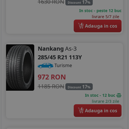
1630 RON
17
%
Discount
In stoc - peste 12 buc
livrare 5/7 zile
4
Adauga in cos
Nankang
As-3
285/45 R21 113Y
Turisme
972
RON
1185 RON
17
%
Discount
In stoc - 12 buc
livrare 2/3 zile
4
Adauga in cos