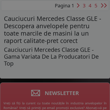
Pagina 1
3
4
5
Cauciucuri Mercedes Classe GLE -
Descopera anvelopele pentru
toate marcile de masini la un
raport calitate-pret corect
Cauciucuri Mercedes Classe GLE -
Gama Variata De La Producatori De
Top
NEWSLETTER
Vreți să fiți la curent cu toate noutățile în industria anvelopelor în
România? Vreți să primiți pe email promoții exclusive? Abonați-vă pe