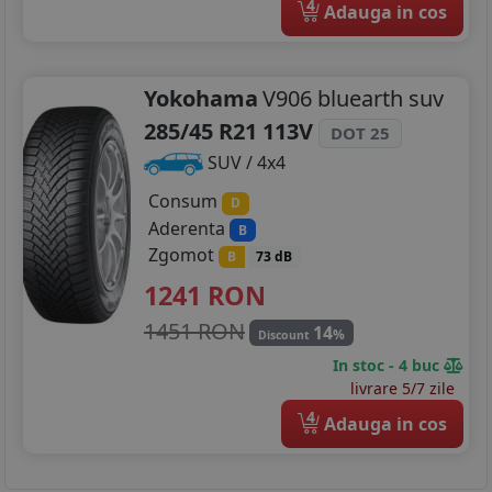
4
Adauga in cos
Yokohama
V906 bluearth suv
285/45 R21 113V
DOT 25
SUV / 4x4
Consum
D
Aderenta
B
Zgomot
B
73 dB
1241
RON
1451 RON
14
%
Discount
In stoc - 4 buc
livrare 5/7 zile
4
Adauga in cos