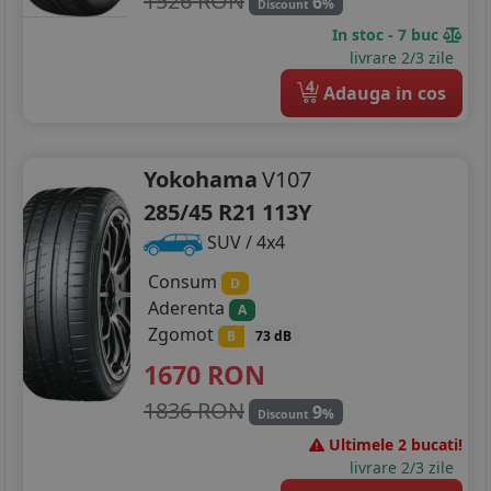
1526 RON
6
%
Discount
In stoc - 7 buc
livrare 2/3 zile
4
Adauga in cos
Yokohama
V107
285/45 R21 113Y
SUV / 4x4
Consum
D
Aderenta
A
Zgomot
B
73 dB
1670
RON
1836 RON
9
%
Discount
Ultimele 2 bucati!
livrare 2/3 zile