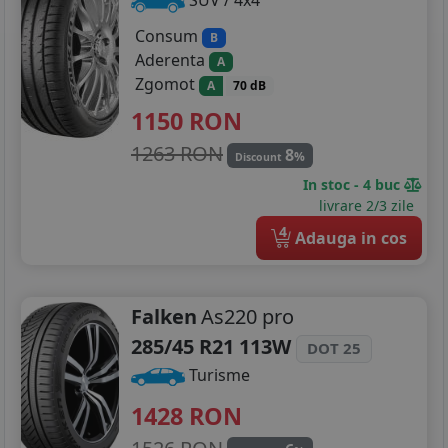
SUV / 4x4
Consum
B
Aderenta
A
Zgomot
A
70 dB
1150
RON
1263 RON
8
%
Discount
In stoc - 4 buc
livrare 2/3 zile
4
Adauga in cos
Falken
As220 pro
285/45 R21 113W
DOT 25
Turisme
1428
RON