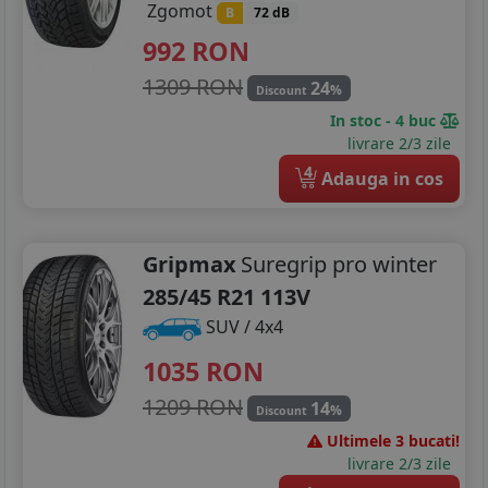
Zgomot
B
72 dB
992
RON
1309 RON
24
%
Discount
In stoc - 4 buc
livrare 2/3 zile
4
Adauga in cos
Gripmax
Suregrip pro winter
285/45 R21 113V
SUV / 4x4
1035
RON
1209 RON
14
%
Discount
Ultimele 3 bucati!
livrare 2/3 zile