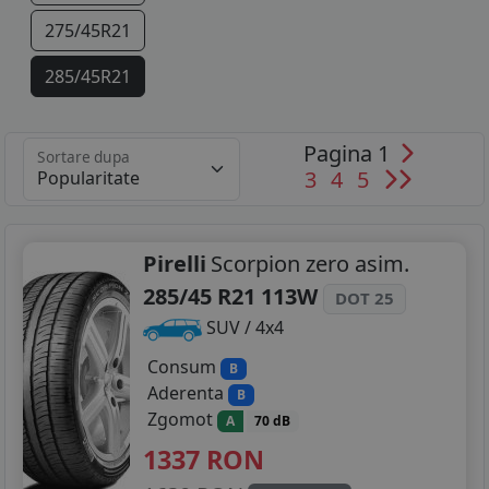
275/45R21
285/45R21
295/35R21
Pagina 1
Sortare dupa
315/40R21
3
4
5
325/40R21
285/40R22
Pirelli
Scorpion zero asim.
285/45 R21 113W
DOT 25
325/35R22
SUV / 4x4
Consum
B
Aderenta
B
Zgomot
A
70 dB
1337
RON